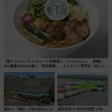
【駅ナカグルメ】エキュート秋葉原に「T’sたんたん」 新橋に
551蓬莱のDNAを継ぐ「東京豚饅」、オムライス専門店「肉とたま
ご」新グルメ続々登場！【2026年8月】
憧れの「城泊」が自分好みにカ
成田空港の”未来予想図”が決