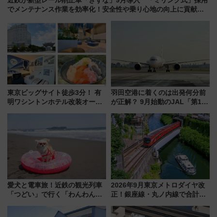
でメンテナンス作業を効率化！安全性や乗り心地の向上に貢献す
るだけでなく、全線区で活躍するための仕組みも
東京ビッグサイト徒歩3分！ 有
羽田空港に着くのは出発何分前
明ワシントンホテル改装オープ
が正解？ 9月始動のJAL「第1タ
ン直前「ゆりかもめ運転台付き
ーミナル北側サテライト」は徒
客室」や海鮮丼が人気の朝食ビ
歩1キロ超え！ 知っておきたい
ュッフェを現地レポ
変更点まとめ
愛犬と電車旅！近鉄の観光列車
2026年9月東京メトロダイヤ改
「つどい」で行く「わんわん列
正！銀座線・丸ノ内線で合計
車」第5弾！海辺のBBQも楽し
212本の大増発、混雑緩和に期
める日帰りツアー
待