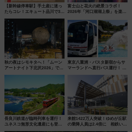
【新幹線停車駅】手土産に迷っ
富士山と花火の絶景コラボ！
たらコレ！エキュート品川で3年
2026年「河口湖湖上祭」を楽し
連続売上1位を獲得した定番手土
む完全ガイド＆鉄道アクセスの
産スイーツとは？
ススメ
秋の夜はシモキタへ！「ムーン
東京八重洲・バスタ新宿からサ
アートナイト下北沢2026」でイ
マーランドへ直行バス運行！ お
マーシブシアターやアート巡り
トクな1Dayパスで夏のプールと
を満喫しよう
推し活を楽しもう！（2026年
8/1～31）
長良川鉄道が臨時列車を運行！
来館1422万人突破！ゆめが丘駅
ユネスコ無形文化遺産にも登録
の乗降人員は2.4倍に 相鉄いず
された「郡上おどり」楽しむ人
み野線「ゆめが丘ソラトス」2周