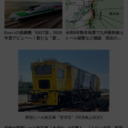
East-iの後継機「E927形」2029
令和8年熊本地震で九州新幹線も
年度デビューへ！新たな「新幹
レール破断など確認 現在の運
線専用検測車」の性能を徹底解
転見合わせ状況と交通網への影
説【JR東日本】
響
近鉄が新型レール削正車「きずな」9月導入 「ミリング式」採用