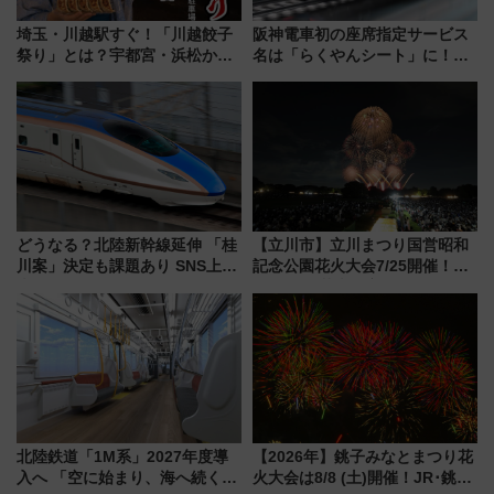
埼玉・川越駅すぐ！「川越餃子
阪神電車初の座席指定サービス
祭り」とは？宇都宮・浜松から
名は「らくやんシート」に！新
ご当地和牛まで全国の人気餃子
型3000系で大阪梅田～山陽姫路
を食べ比べ【7月25日・26日開
を快適移動
催】
どうなる？北陸新幹線延伸 「桂
【立川市】立川まつり国営昭和
川案」決定も課題あり SNS上の
記念公園花火大会7/25開催！
声は
5000発の花火が夜を彩る 今年は
混雑に要注意、その理由は
北陸鉄道「1M系」2027年度導
【2026年】銚子みなとまつり花
入へ 「空に始まり、海へ続く」
火大会は8/8 (土)開催！JR･銚子