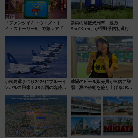
「ファンタイム・ウィズ・ト
新潟の酒観光列車「越乃
イ・ストーリー5」で激レア『ロ
Shu*Kura」が長野県内初運行！
ルカナ』カードをゲット！最新
地酒と食を味わう信州プレDC特
デコレーションも徹底解説
別企画
小松島港まつり2026にブルーイ
球場のビール販売員が車内に登
ンパルス飛来！JR四国の臨時ダ
場！夏の移動を盛り上げるJR九
イヤや駐車場予約を徹底解説
州「ビール新幹線」7月31日・8
月7日限定 ソフトバンクホーク
スとコラボ