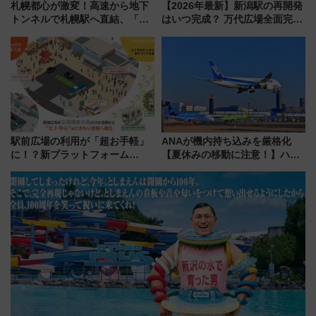
札幌都心が激変！高速から地下
【2026年最新】新潟駅の再開発
トンネルで札幌駅へ直結、「創
はいつ完成？ 万代広場全面完成
成川通都心アクセス道路」が7月
から「にいがた2キロ」・古町再
から本格着工、延長4.8km整備
開発、バスタ新潟構想まで徹底
事業の全貌
解説！
駅前広場の利用が「超お手軽」
ANAが機内持ち込みを厳格化
に！？新プラットフォーム
【夏休みの移動に注意！】ハン
「HirakeBA」8月3日始動、ス
ドバッグやPCケースも対象の
マホで簡単申請 物販や演奏会な
「身の回り品」新サイズ制限
どに【JR東日本】
(40×30×20cm)おさらい