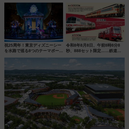
白山比咩神社をモチーフにした
電鉄の臨時列車やアクセス情
神秘的なデザイン
報、利根川に咲く8,000発の大迫
力＆屋台を満喫
祝25周年！東京ディズニーシー
令和8年8月8日、午前8時8分8
を水路で巡る8つのテーマポート
秒、888セット限定……鉄道各
と限定デコレーションを解説
社の「8・8・8」な記念きっぷ
たち