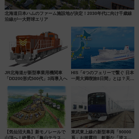
北海道日本ハムのファーム施設地が決定！2030年代に向け千歳線
沿線が一大野球エリア
JR北海道が新型事業用機関車
HIS「4つのフェリーで繋ぐ 日本
「DD200形式500代」3両導入へ
一周大満喫旅8日間」とは？天橋
立・小樽・日光東照宮など全国
の絶景＆限定グルメを網羅！煩
雑な手続きも不要でお手軽に楽
しめるプランが登場
【気仙沼大島】新モノレールで
東武東上線の新型車両「90000
山頂へ！絶景の「亀山テラス
系」お披露目 斬新な「逆スラ