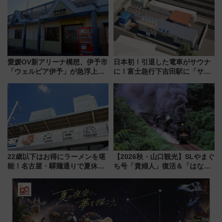
愛媛OV新アリーナ構想、伊予市
日本初！引退した電車がサウナ
「ウェルピア伊予」が急浮上！
に！富士急行下吉田駅に「サ電
サイボウズ青野社長の参加表明
（SADEN）」2026年12月開
で探る鉄道アクセスの未来
業 行き交う電車の音や振動を
感じながら「ととのう」新感覚
22歳以下はお得にラーメンを堪
【2026秋・山口観光】SLやまぐ
能！名古屋・驛麺通りで夏休み
ち号「貴婦人」復活＆「はなあ
限定「U22応援割り」が7月21日
かり」初走行区間も！山口DCの
よりスタート
注目観光列車まとめ きっぷの取
り方は？