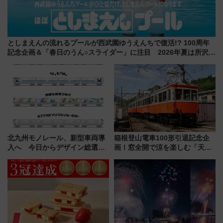
としまえんの流れるプールが西武園ゆうえんちで復活!? 100周年
記念企画＆「春日のうん○スライダー」に注目 2026年夏は所沢へ
遊びに行こう
北九州モノレール、新型車両導
箱根登山電車100形引退記念企
入へ 今日からデザイン総選挙
画！窓全開で涼を楽しむ「天然
始まる
クーラー体験号」と限定鉄コレ
発売