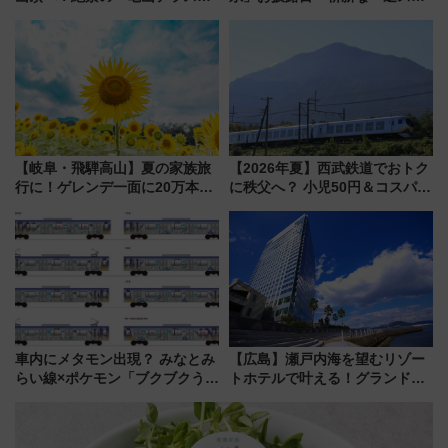
360°」が7月19日オープン、休
ント式」の先頭形状と明るく開
暇村のお得な日帰りプランも登
放的な車内空間に注目、デビュ
場
ーは9月
【岐阜・飛騨高山】夏の家族旅
【2026年夏】西武鉄道でおトク
行に！ゲレンデ一面に20万本の
に秩父へ？ 小児50円＆コスパ最
ひまわりが咲き誇る「アルコピ
強きっぷで「安・近・短」な家
アひまわり園」開園
族旅行！ 深夜の正丸トンネル探
検や特急ラビューも
車内にメタモン出現？ みなとみ
【広島】瀬戸内海を望むリゾー
らい線×ポケモン「ブクブクうみ
トホテルで叶える！グランドプ
ぞこの街」ラッピング電車が運
リンスホテル広島のフォトウエ
行開始に！ この夏は直通列車で
ディング＆カジュアルパーティ
横浜へ！
ープラン