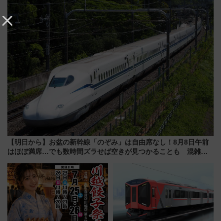
に 乗車には予約が必要
年祭にそうにゃん＆DB.スター
マンが登場
【明日から】お盆の新幹線「のぞみ」は自由席なし！8月8日午前
はほぼ満席…でも数時間ズラせば空きが見つかることも 混雑避
ける「空席」探しのコツ