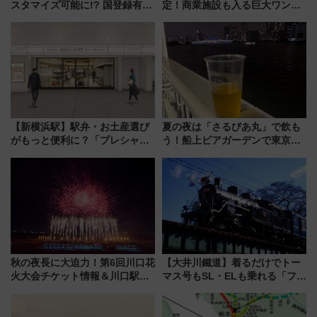
スタマイズ可能に!? 国登録有形
定！商業施設も入る巨大ワンタ
文化財・丸亀城「延寿閣別館」
ーミナル、京成の高架新駅整備
にオーダーメイド型の宿泊プラ
で新型特急が品川･羽田とを結
ンが誕生！
ぶ！ JR空港駅は2面3線化！
【新横浜駅】駅弁・お土産選び
夏の夜は「さるびあ丸」で飲も
がもっと便利に？「プレシャス
う！船上ビアガーデンで東京湾
デリ＆ギフト新横浜」がオープ
の夜景を眺めながら軽く一
ン 場所や営業時間・限定弁当
杯……工場直送生ビールや島グ
を紹介
ルメが美味い
秋の夜長に大迫力！第6回川口花
【大井川鐵道】着るだけでトー
火大会チケット情報＆川口駅か
マス号もSL・ELも乗れる「フリ
らのアクセスガイド
ーきっぷTシャツ」8月6日より
受注販売