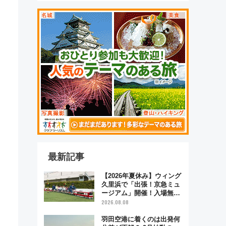
最新記事
【2026年夏休み】ウィング
久里浜で「出張！京急ミュ
ージアム」開催！入場無料
でスタンプラリーや子ども
2026.08.08
制服撮影も
羽田空港に着くのは出発何