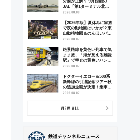
分前が正解？ 9月始動の
JAL「第1ターミナル北側
サテライト」は徒歩1キロ
2026.08.08
超え！ 知っておきたい変更
点まとめ
【2026年版】夏休みに家族
で夜の動物園はいかが？東
山動植物園＆のんほいパー
ク「ナイトZOO」開催情報
2026.08.07
絶景路線を黄色い列車で気
まま旅、「海が見える難読
駅」で幸せの黄色いハンカ
チに願いを 「新・鉄道ひ
2026.08.07
とり旅」279回目の舞台は
「島原鉄道」
ドクターイエロー＆500系
新幹線の引退記念ツアー秋
の追加企画が決定！乗車体
験やグッズ・ホテル情報ま
2026.08.07
とめ
VIEW ALL