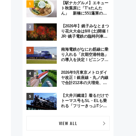
【駅ナカグルメ】エキュー
ト秋葉原に「T’sたんた
ん」 新橋に551蓬莱の
DNAを継ぐ「東京豚饅」、
オムライス専門店「肉とた
【2026年】銚子みなとまつ
まご」新グルメ続々登場！
り花火大会は8/8 (土)開催！
【2026年8月】
JR･銚子電鉄の臨時列車や
アクセス情報、利根川に咲
く8,000発の大迫力＆屋台
南海電鉄がなにわ筋線に乗
を満喫
り入れる「次期空港特急」
の導入を決定！ピニンファ
リーナによる日本初の鉄道
デザイン
2026年9月東京メトロダイ
ヤ改正！銀座線・丸ノ内線
で合計212本の大増発、混
雑緩和に期待
【大井川鐵道】着るだけで
トーマス号もSL・ELも乗
れる「フリーきっぷTシャ
ツ」8月6日より受注販売
VIEW ALL