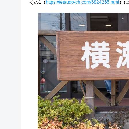
その1（
https://tetsudo-ch.com/6824265.html
）に