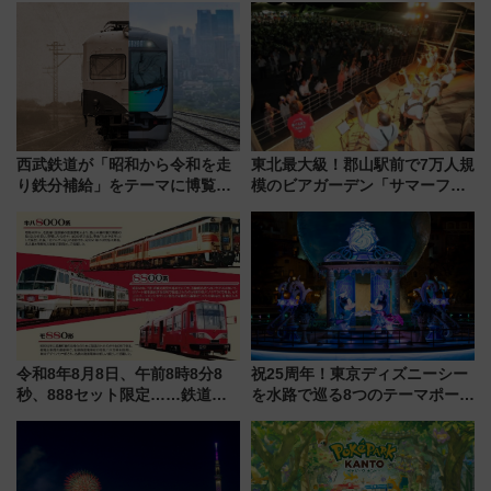
ブ」今秋登場 ―予測不能の恐
1億円出資で挑む新時代のまちづ
怖に泣き叫べ―
くりとは？
西武鉄道が「昭和から令和を走
東北最大級！郡山駅前で7万人規
り鉄分補給」をテーマに博覧会
模のビアガーデン「サマーフェ
を実施！くすのきホールで8月
スタ IN KORIYAMA 2026」
14日から 新車両「トキイロ」体
7/24-26開催！ 有料席はJRE
験ブースも アクセスや申込方法
MALLで予約可能
を解説
令和8年8月8日、午前8時8分8
祝25周年！東京ディズニーシー
秒、888セット限定……鉄道各
を水路で巡る8つのテーマポート
社の「8・8・8」な記念きっぷ
と限定デコレーションを解説
たち