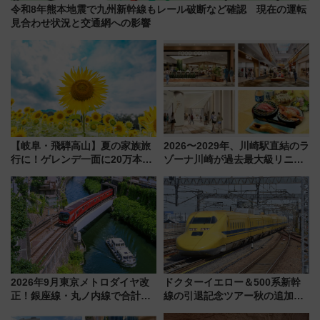
令和8年熊本地震で九州新幹線もレール破断など確認 現在の運転
見合わせ状況と交通網への影響
【岐阜・飛騨高山】夏の家族旅
2026〜2029年、川崎駅直結のラ
行に！ゲレンデ一面に20万本の
ゾーナ川崎が過去最大級リニュ
ひまわりが咲き誇る「アルコピ
ーアル！ フードコート拡大など
アひまわり園」開園
「いつから何が変わるか」徹底
解説！
2026年9月東京メトロダイヤ改
ドクターイエロー＆500系新幹
正！銀座線・丸ノ内線で合計
線の引退記念ツアー秋の追加企
212本の大増発、混雑緩和に期
画が決定！乗車体験やグッズ・