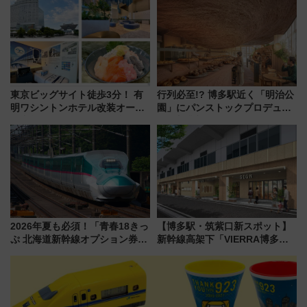
待
ホテル情報まとめ
東京ビッグサイト徒歩3分！ 有
行列必至!? 博多駅近く「明治公
明ワシントンホテル改装オープ
園」にパンストックプロデュー
ン直前「ゆりかもめ運転台付き
スの新業態『Land Bageri』8/7
客室」や海鮮丼が人気の朝食ビ
オープン 秋からはビストロ営業
ュッフェを現地レポ
も！
2026年夏も必須！「青春18きっ
【博多駅・筑紫口新スポット】
ぷ 北海道新幹線オプション券」
新幹線高架下「VIERRA博多テ
自動改札対応ルールと途中下車
ラス」が9/18開業！九州初出店
の罠
など注目の全6店舗 「博多活憩
通り」も一新