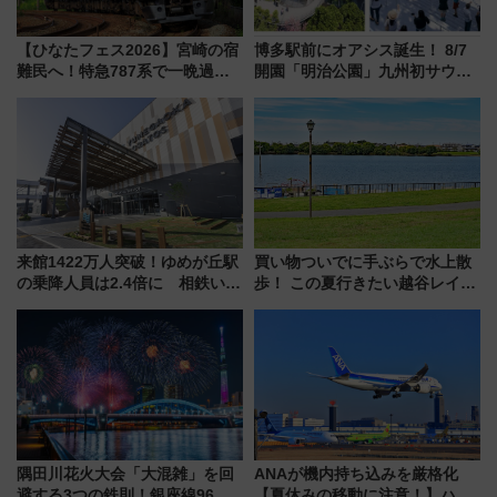
【ひなたフェス2026】宮崎の宿
博多駅前にオアシス誕生！ 8/7
難民へ！特急787系で一晩過ご
開園「明治公園」九州初サウナ
せる夜間滞在型イベント「スワ
TOTOPAや日本一のピザなど絶
ローおひさま」が救世主に？
品グルメ登場で駅前の過ごし方
はどう変わる？
来館1422万人突破！ゆめが丘駅
買い物ついでに手ぶらで水上散
の乗降人員は2.4倍に 相鉄いず
歩！ この夏行きたい越谷レイク
み野線「ゆめが丘ソラトス」2周
タウンの新たな水辺の憩いエリ
年祭にそうにゃん＆DB.スター
ア「LAKESIDE PARK」（埼玉
マンが登場
県越谷市）
隅田川花火大会「大混雑」を回
ANAが機内持ち込みを厳格化
避する3つの鉄則！銀座線96本
【夏休みの移動に注意！】ハン