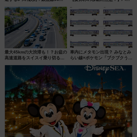
増発･浅草線臨時ダイヤ･スカイ
ドバッグやPCケースも対象の
ツリー駅の規制まとめ 7/25開催
「身の回り品」新サイズ制限
（2026年）
(40×30×20cm)おさらい
最大45kmの大渋滞も！？お盆の
車内にメタモン出現？ みなとみ
高速道路をスイスイ乗り切る快
らい線×ポケモン「ブクブクうみ
適ドライブ術
ぞこの街」ラッピング電車が運
行開始に！ この夏は直通列車で
横浜へ！