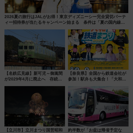
2026夏の旅行はJALがお得！東京ディズニーシー完全貸切パーテ
ィー招待券が当たるキャンペーン始まる 条件は「夏の国内線に2
回搭乗」
【名鉄広見線】新可児～御嵩間
【奈良県】全国から鉄道会社が
が2029年4月に廃止へ 存続協
参加！駅弁も大集合！「大和鉄
議終了で100年の歴史に幕
道まつり2026」が8月8日・9日
に開催決定
【立川市】立川まつり国営昭和
約半数が「お盆は帰省予定な