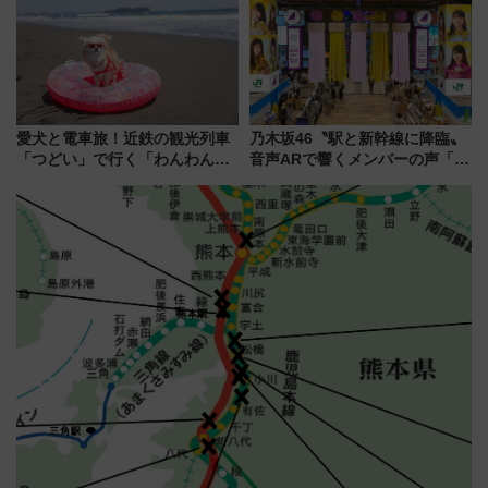
ートや価格など解説
愛犬と電車旅！近鉄の観光列車
乃木坂46〝駅と新幹線に降臨〟
「つどい」で行く「わんわん列
音声ARで響くメンバーの声「真
車」第5弾！海辺のBBQも楽し
夏の全国ツアー2026」
める日帰りツアー