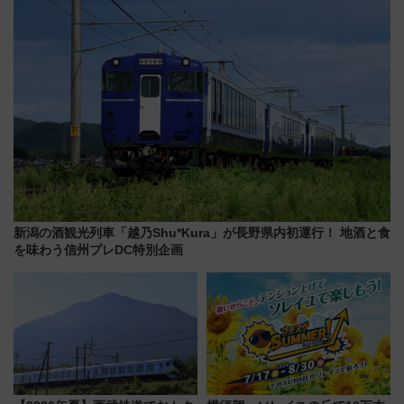
同時開催！
が拡大！
新潟の酒観光列車「越乃Shu*Kura」が長野県内初運行！ 地酒と食
を味わう信州プレDC特別企画