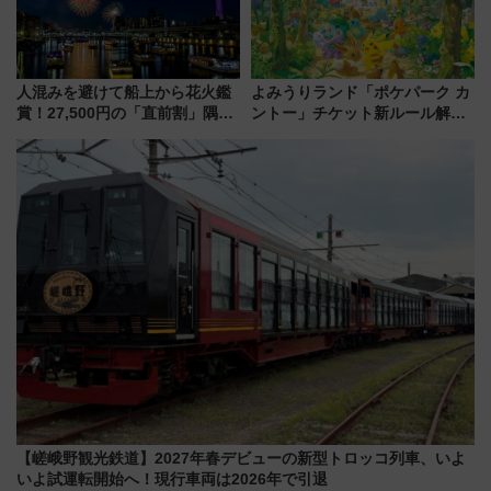
人混みを避けて船上から花火鑑
よみうりランド「ポケパーク カ
賞！27,500円の「直前割」隅田
ントー」チケット新ルール解
川花火クルーズはデパ地下グル
説！購入制限の緩和と入場時の
メも持ち込みOK
本人確認が11月スタート
【嵯峨野観光鉄道】2027年春デビューの新型トロッコ列車、いよ
いよ試運転開始へ！現行車両は2026年で引退