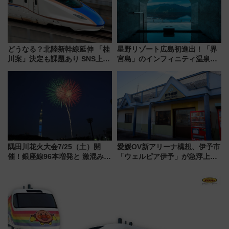
どうなる？北陸新幹線延伸 「桂
星野リゾート広島初進出！「界
川案」決定も課題あり SNS上の
宮島」のインフィニティ温泉と
声は
古式サウナ「石風呂」を大解剖
宿泊料金・アクセスは？（2026
年7月23日開業）
隅田川花火大会7/25（土）開
愛媛OV新アリーナ構想、伊予市
催！銀座線96本増発と 激混みの
「ウェルピア伊予」が急浮上！
「浅草駅」を回避する最寄り駅･
サイボウズ青野社長の参加表明
アクセス攻略法、2万発の花火が
で探る鉄道アクセスの未来
都心の夜に！