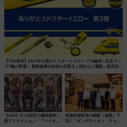
【7/24発売】2027年引退のドクターイエロー（T5編成）記念グッ
ズ7種が登場！ 新幹線車内放送の目覚まし時計など通販・販売店舗
まとめ
【USJ】R-15指定の極限恐怖！
有楽町線延伸の新駅（仮称）千
新アトラクション「『バイオハ
石に「ダンデライオン・チョコ
ザード レクイエム』 ザ・ダイ
レート」が出店！ 東京メトロが