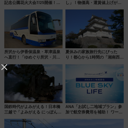
記念公園花火大会7/25開催！
し」！物価高・運賃値上げが財
5000発の花火が夜を彩る 今年は
布を直撃、往復1万円以内なら帰
混雑に要注意、その理由は
りたいけど……【WILLER お盆
帰省動向調査】
所沢から伊香保温泉・草津温泉
夏休みの家族旅行先にぴった
へ直行！「ゆめぐり所沢・川越
り！都心から1時間の「湘南西エ
号」で群馬の温泉旅をもっと気
リア」満喫ガイド 鎌倉・江の
軽に 運行ダイヤ・運賃を解説
島とは異なる魅力を持つ今夏の
注目スポット
国鉄時代がよみがえる！日本橋
ANA「お試し二地域プラン」参
三越で「よみがえる にっぽんの
加で航空券費用を補助！ ワーケ
鉄道展」7/22-8/3開催、広田尚
ーションや週末移住に最適な自
敬の名作写真も、駅弁フェスも
治体は？ 2026年は対象のエリア