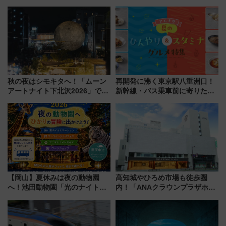
秋の夜はシモキタへ！「ムーン
再開発に沸く東京駅八重洲口！
アートナイト下北沢2026」でイ
新幹線・バス乗車前に寄りたい
マーシブシアターやアート巡り
「ヤエチカ」2026年夏の「ひん
を満喫しよう
やり＆スタミナグルメ」6選【新
店舗も！】
【岡山】夏休みは夜の動物園
高知城やひろめ市場も徒歩圏
へ！池田動物園「光のナイトズ
内！「ANAクラウンプラザホテ
ー2026」で光と動物が彩る特別
ル高知」が8月開業
な夜