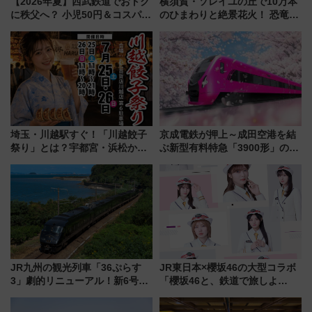
【2026年夏】西武鉄道でおトク
横須賀・ソレイユの丘で10万本
に秩父へ？ 小児50円＆コスパ最
のひまわりと絶景花火！ 恐竜や
強きっぷで「安・近・短」な家
ドッグプールなど三浦半島の日
族旅行！ 深夜の正丸トンネル探
帰りお出かけ最新情報（2026年
検や特急ラビューも
7月17日～開催）
埼玉・川越駅すぐ！「川越餃子
京成電鉄が押上～成田空港を結
祭り」とは？宇都宮・浜松から
ぶ新型有料特急「3900形」のコ
ご当地和牛まで全国の人気餃子
ンセプト・デザイン公開 愛称
を食べ比べ【7月25日・26日開
募集も実施
催】
JR九州の観光列車「36ぷらす
JR東日本×櫻坂46の大型コラボ
3」劇的リニューアル！新6号車
「櫻坂46と、鉄道で旅しよ
“1〜2名用グリーン個室”と曜日
う。」が7月20日より始動！新
別 “プレミアムランチ”導入･ル
潟・長野・庄内へ