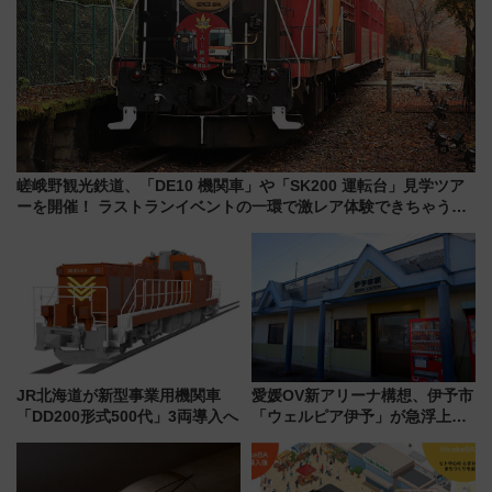
嵯峨野観光鉄道、「DE10 機関車」や「SK200 運転台」見学ツア
ーを開催！ ラストランイベントの一環で激レア体験できちゃうか
も 参加方法やスケジュールをご紹介
JR北海道が新型事業用機関車
愛媛OV新アリーナ構想、伊予市
「DD200形式500代」3両導入へ
「ウェルピア伊予」が急浮上！
サイボウズ青野社長の参加表明
で探る鉄道アクセスの未来