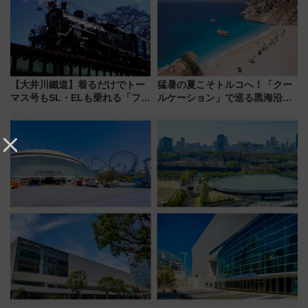
してみない？
【大井川鐵道】着るだけでトー
猛暑の夏こそトルコへ！「クー
マス号もSL・ELも乗れる「フリ
ルケーション」で巡る黒海沿岸
ーきっぷTシャツ」8月6日より
やエーゲ海の避暑リゾート 関
受注販売
連検索数が前年比237％増、ナ
ショジオも認める『2026年に訪
れるべき世界の旅先』