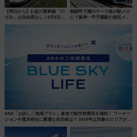
【明日から】お盆の新幹線「の
熱闘甲子園のテーマ曲が駅メロ
ぞみ」は自由席なし！8月8日午
に？阪神・甲子園駅の接近メロ
前はほぼ満席…でも数時間ズラ
ディがVaundy「かげろう」×向
せば空きが見つかることも 混
谷実アレンジの特別仕様へ、8月
雑避ける「空席」探しのコツ
5日始発から
ANA「お試し二地域プラン」参加で航空券費用を補助！ ワーケー
ションや週末移住に最適な自治体は？ 2026年は対象のエリアが拡
大！