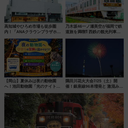
高知城やひろめ市場も徒歩圏
乃木坂46一ノ瀬美空が福岡で鉄
内！「ANAクラウンプラザホテ
道旅を満喫⁈ 西鉄の観光列車
ル高知」が8月開業
「THE RAIL KITCHEN
CHIKUGO」で巡る福岡･太宰
府･柳川の旅！YouTubeが公開
に
【岡山】夏休みは夜の動物園
隅田川花火大会7/25（土）開
へ！池田動物園「光のナイトズ
催！銀座線96本増発と 激混みの
ー2026」で光と動物が彩る特別
「浅草駅」を回避する最寄り駅･
な夜
アクセス攻略法、2万発の花火が
都心の夜に！