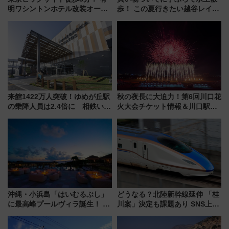
明ワシントンホテル改装オープ
歩！ この夏行きたい越谷レイク
ン直前「ゆりかもめ運転台付き
タウンの新たな水辺の憩いエリ
客室」や海鮮丼が人気の朝食ビ
ア「LAKESIDE PARK」（埼玉
ュッフェを現地レポ
県越谷市）
来館1422万人突破！ゆめが丘駅
秋の夜長に大迫力！第6回川口花
の乗降人員は2.4倍に 相鉄いず
火大会チケット情報＆川口駅か
み野線「ゆめが丘ソラトス」2周
らのアクセスガイド
年祭にそうにゃん＆DB.スター
マンが登場
沖縄・小浜島「はいむるぶし」
どうなる？北陸新幹線延伸 「桂
に最高峰プールヴィラ誕生！ 石
川案」決定も課題あり SNS上の
垣島から船で向かう究極のご褒
声は
美旅「何もしない贅沢」を体験