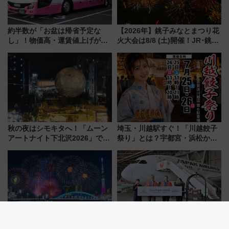
約半数が「お盆は帰省予定な
【2026年】銚子みなとまつり花
し」！物価高・運賃値上げが財
火大会は8/8 (土)開催！JR･銚子
布を直撃、往復1万円以内なら帰
電鉄の臨時列車やアクセス情
りたいけど……【WILLER お盆
報、利根川に咲く8,000発の大迫
帰省動向調査】
力＆屋台を満喫
秋の夜はシモキタへ！「ムーン
埼玉・川越駅すぐ！「川越餃子
アートナイト下北沢2026」でイ
祭り」とは？宇都宮・浜松から
マーシブシアターやアート巡り
ご当地和牛まで全国の人気餃子
を満喫しよう
を食べ比べ【7月25日・26日開
催】
隅田川花火大会「大混雑」を回
JALとマリオットの強力タッ