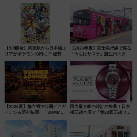
【9/9開始】東京駅から日本橋エ
【2026年夏】富士急行線で巡る
リアがポケモンの街に!? 総勢
「うちはサスケ」誕生日スタン
100匹以上が出現「レジェンド
プラリー！富士急ハイランド限
リサーチ」本格謎解き・グッズ
定グルメ＆グッズ徹底ガイド
情報まとめ
【2026夏】都立明治公園ビアガ
国内最大級の時計の祭典！日本
ーデン＆野外映画！「SUMMER
橋三越本店で「第29回三越ワー
LOUNGE」のアクセスと上映ス
ルドウォッチフェア」開幕
ケジュール 夜風とビール、映画
【2026年8月5日～25日】
を満喫！