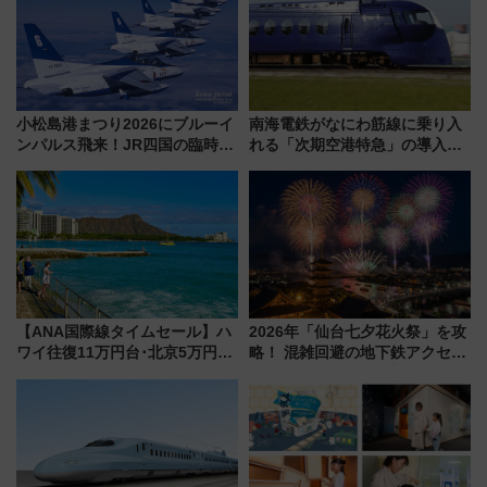
小松島港まつり2026にブルーイ
南海電鉄がなにわ筋線に乗り入
ンパルス飛来！JR四国の臨時ダ
れる「次期空港特急」の導入を
イヤや駐車場予約を徹底解説
決定！ピニンファリーナによる
日本初の鉄道デザイン
【ANA国際線タイムセール】ハ
2026年「仙台七夕花火祭」を攻
ワイ往復11万円台･北京5万円台
略！ 混雑回避の地下鉄アクセス
～、憧れのビジネスクラスも！
からまだ買える有料席情報、花
来春のGW旅行まで狙える激ア
火前に楽しむ仙台観光ルートま
ツ路線まとめ（8/10まで）
で解説！