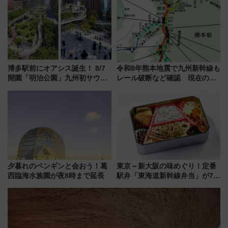
ススメ
ろも一挙紹介
博多駅前にオアシス誕生！ 8/7
令和8年熊本地震で九州新幹線も
開園「明治公園」九州初サウナ
レール破断など確認 現在の運
TOTOPAや日本一のピザなど絶
転見合わせ状況と交通網への影
品グルメ登場で駅前の過ごし方
響
はどう変わる？
夕暮れのペンギンと会おう！葛
東京～新大阪の味めぐり！定番
西臨海水族園が夜8時まで延長
駅弁「東海道新幹線弁当」が7月
21日にリニューアル発売