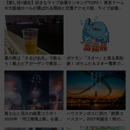
【推し活×遠征】好きなライブ会場ランキングTOP3！ 東京ドーム
や大阪城ホールが選ばれる理由と交通アクセス術、ライブ会場に
何を求める？
夏の夜は「さるびあ丸」で飲も
ポケモン「ヌオー」と巡る高知
う！船上ビアガーデンで東京湾
旅！ ポケふた＆ヌオー電車で楽
の夜景を眺めながら軽く一
しむ鉄道スタンプラリーで土佐
杯……工場直送生ビールや島グ
路の絶景と絶品グルメを満喫！
ルメが美味い
（7月18日スタート）
富士山と花火の絶景コラボ！
ハウステンボスに初の「絶景コ
2026年「河口湖湖上祭」を楽し
ースター」2027年誕生！秋の
む完全ガイド＆鉄道アクセスの
「すんごいハロウィン」見どこ