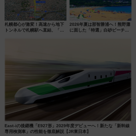
札幌都心が激変！高速から地下
2026年夏は那智勝浦へ！熊野灘
トンネルで札幌駅へ直結、「創
に面した「特選」白砂ビーチは
成川通都心アクセス道路」が7月
必見 「第17回那智勝浦町花火大
から本格着工、延長4.8km整備
会」は8月11日開催！
事業の全貌
East-iの後継機「E927形」2029年度デビューへ！新たな「新幹線
専用検測車」の性能を徹底解説【JR東日本】