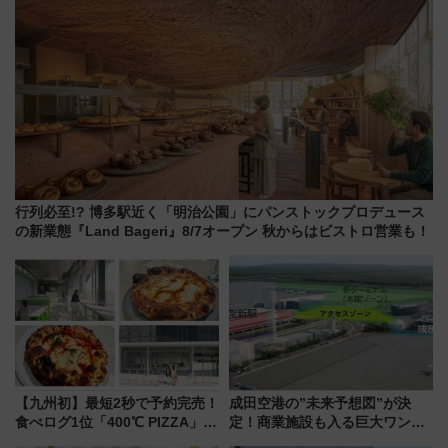
行列必至!? 博多駅近く「明治公園」にパンストックプロデュース
の新業態『Land Bageri』8/7オープン 秋からはビストロ営業も！
【九州初】最短2秒で予約完売！
成田空港の”未来予想図”が決
食べログ1位「400℃ PIZZA」が
定！商業施設も入る巨大ワンタ
博多駅すぐの明治公園に8/7オー
ーミナル、京成の高架新駅整備