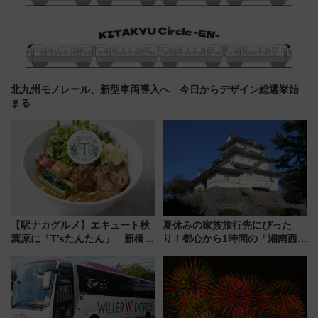
北九州モノレール、新型車両導入へ 今日からデザイン総選挙始
まる
【駅ナカグルメ】エキュート秋
夏休みの家族旅行先にぴった
葉原に「T’sたんたん」 新橋に
り！都心から1時間の「湘南西エ
551蓬莱のDNAを継ぐ「東京豚
リア」満喫ガイド 鎌倉・江の
饅」、オムライス専門店「肉と
島とは異なる魅力を持つ今夏の
たまご」新グルメ続々登場！
注目スポット
【2026年8月】