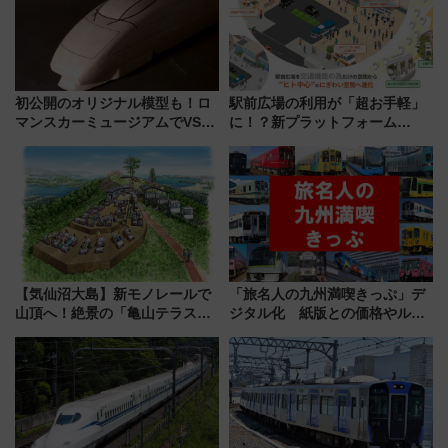
初公開のオリジナル模型も！ロ
駅前広場の利用が「超お手軽」
マンスカーミュージアムでVSE
に！？新プラットフォーム
の設計秘話に迫る企画展が7月
「HirakeBA」8月3日始動、ス
15日スタート
マホで簡単申請 物販や演奏会な
どに【JR東日本】
【気仙沼大島】新モノレールで
「旅名人の九州満喫きっぷ」デ
山頂へ！絶景の「亀山テラス
ジタル化 紙版との価格やルー
360°」が7月19日オープン、休
ルの違いを解説
暇村のお得な日帰りプランも登
場