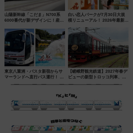
山陽新幹線「こだま」N700系
白い恋人パークが7月30日大規
6000番代が新デザインに！産学
模リニューアル！ 2026年最新の
連携で描く瀬戸内の波模様 運
新エリア・工場見学の見どころ
用は今冬から
と料金・アクセスを徹底解説
（札幌市）
東京八重洲・バスタ新宿からサ
【嵯峨野観光鉄道】2027年春デ
マーランドへ直行バス運行！ お
ビューの新型トロッコ列車、い
トクな1Dayパスで夏のプールと
よいよ試運転開始へ！現行車両
推し活を楽しもう！（2026年
は2026年で引退
8/1～31）