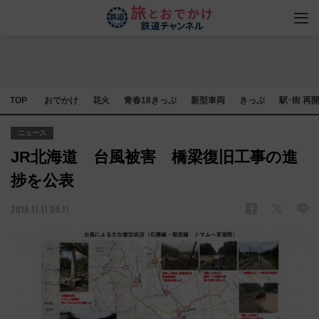
TOP
おでかけ
花火
青春18きっぷ
新型車両
きっぷ
駅･街 再
ニュース
JR北海道 台風被害 橋梁復旧工事の進
捗を公表
2016.11.11 09:11