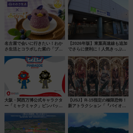
プン。もつ鍋風など限定メニュ
で新型特急が品川･羽田とを結
ーも
ぶ！ JR空港駅は2面3線化！
名古屋で会いに行きたい！わか
【2026年版】東葉高速線も追加
さ生活とコラボした紫の「ブル
でさらに便利に！人気きっぷ
ーベリーぴよりん」期間限定販
「サンキューちばフリーパス」
売
今年も発売 秋・早春に千葉県を
巡るなら使い勝手・コスパ抜群
大阪・関西万博公式キャラクタ
【USJ】R-15指定の極限恐怖！
ー「ミャクミャク」ピンバッジ
新アトラクション「『バイオハ
新登場！関西の駅構内などで7月
ザード レクイエム』 ザ・ダイ
中旬発売
ブ」今秋登場 ―予測不能の恐
怖に泣き叫べ―