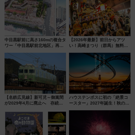
中目黒駅前に高さ160mの複合タ
【2026年最新】前日からアツ
ワー「中目黒駅前北地区」再開
い！高崎まつり（群馬）無料観
発の全貌
覧エリアから初開催100人みこ
しまで
【名鉄広見線】新可児～御嵩間
ハウステンボスに初の「絶景コ
が2029年4月に廃止へ 存続協
ースター」2027年誕生！秋の
議終了で100年の歴史に幕
「すんごいハロウィン」見どこ
ろも一挙紹介