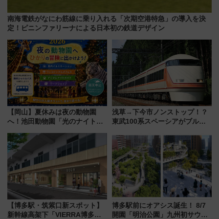
南海電鉄がなにわ筋線に乗り入れる「次期空港特急」の導入を決
定！ピニンファリーナによる日本初の鉄道デザイン
【岡山】夏休みは夜の動物園
浅草→下今市ノンストップ！？
へ！池田動物園「光のナイトズ
東武100系スペーシアがブルー
ー2026」で光と動物が彩る特別
リボン賞35周年記念で「デビュ
な夜
ー当時の停車駅」を再現 運転
時刻や特急券の買い方を紹介
【博多駅・筑紫口新スポット】
博多駅前にオアシス誕生！ 8/7
新幹線高架下「VIERRA博多テ
開園「明治公園」九州初サウナ