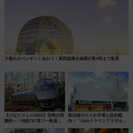
夕暮れのペンギンと会おう！葛西臨海水族園が夜8時まで延長
【ひなたフェス2026】宮崎の宿
高知城やひろめ市場も徒歩圏
難民へ！特急787系で一晩過ご
内！「ANAクラウンプラザホテ
せる夜間滞在型イベント「スワ
ル高知」が8月開業
ローおひさま」が救世主に？