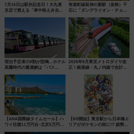
7月16日は駅弁記念日！大丸東
有楽町線延伸の新駅（仮称）千
京店で買える「車中映え弁当」
石に「ダンデライオン・チョコ
フェア【2026年夏】
レート」が出店！ 東京メトロが
1億円出資で挑む新時代のまちづ
くりとは？
宿泊予定者の9割が悲鳴…ホテル
2026年9月東京メトロダイヤ改
高騰時代の最適解は「バス
正！銀座線・丸ノ内線で合計
泊」!? WILLER最新調査で判明
212本の大増発、混雑緩和に期
した、推し活遠征や観光時のリ
待
アルな懐事情
【ANA国際線タイムセール】ハ
【9/9開始】東京駅から日本橋エ
ワイ往復11万円台･北京5万円台
リアがポケモンの街に!? 総勢
～、憧れのビジネスクラスも！
100匹以上が出現「レジェンド