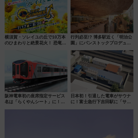
光まとめ（7/28開催）
横須賀・ソレイユの丘で10万本
行列必至!? 博多駅近く「明治公
のひまわりと絶景花火！ 恐竜や
園」にパンストックプロデュー
ドッグプールなど三浦半島の日
スの新業態『Land Bageri』8/7
帰りお出かけ最新情報（2026年
オープン 秋からはビストロ営業
7月17日～開催）
も！
阪神電車初の座席指定サービス
日本初！引退した電車がサウナ
名は「らくやんシート」に！新
に！富士急行下吉田駅に「サ電
型3000系で大阪梅田～山陽姫路
（SADEN）」2026年12月開
を快適移動
業 行き交う電車の音や振動を
感じながら「ととのう」新感覚