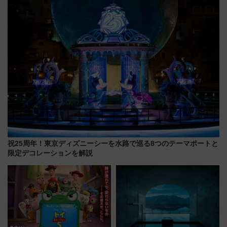
来春のGW旅行まで狙える激ア
リサーチ」本格謎解き・グッズ
ツ路線まとめ（8/10まで）
情報まとめ
祝25周年！東京ディズニーシーを水路で巡る8つのテーマポートと
限定デコレーションを解説