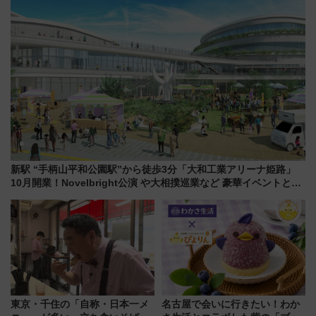
新駅 “手柄山平和公園駅”から徒歩3分「大和工業アリーナ姫路」
10月開業！Novelbright公演 や大相撲巡業など 豪華イベントとア
クセス
東京・千住の「自称・日本一メ
名古屋で会いに行きたい！わか