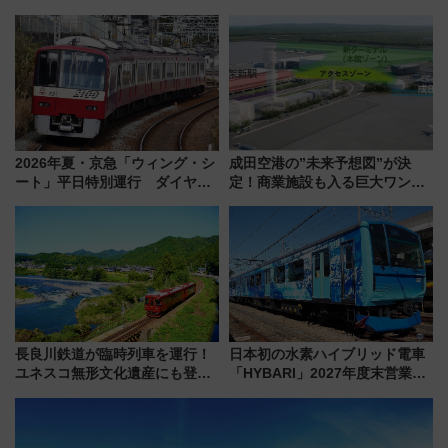
ラス」が9/18開業！九州初出店
TOTOPAや日本一のピザなど絶
など注目の全6店舗 「博多活憩
品グルメ登場で駅前の過ごし方
通り」も一新
はどう変わる？
2026年夏・京急「ウィング・シ
成田空港の”未来予想図”が決
ート」平日特別運行 ダイヤ・
定！商業施設も入る巨大ワンタ
乗車方法を解説！2階建てバスや
ーミナル、京成の高架新駅整備
三浦海岸を堪能できるお出かけ
で新型特急が品川･羽田とを結
プランもご紹介
ぶ！ JR空港駅は2面3線化！
長良川鉄道が臨時列車を運行！
日本初の水素ハイブリッド電車
ユネスコ無形文化遺産にも登録
「HYBARI」2027年度末営業運
された「郡上おどり」楽しむ人
転へ 鉄道・発電・まちづくり
に 乗車には予約が必要
で水素利活用が加速