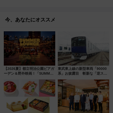
今、あなたにオススメ
【2026夏】都立明治公園ビアガ
東武東上線の新型車両「90000
ーデン＆野外映画！「SUMMER
系」お披露目 斬新な「逆スラ
LOUNGE」のアクセスと上映ス
ント式」の先頭形状と明るく開
ケジュール 夜風とビール、映画
放的な車内空間に注目、デビュ
を満喫！
ーは9月