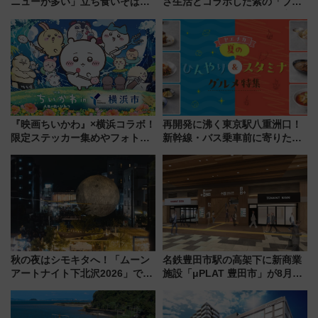
ニューが多い」立ち食いそば屋
さ生活とコラボした紫の「ブル
とは？ ＢＳ日テレ『ドランク塚
ーベリーぴよりん」期間限定販
地のふらっと立ち食いそば』
売
7/27夜10時～放送
『映画ちいかわ』×横浜コラボ！
再開発に沸く東京駅八重洲口！
限定ステッカー集めやフォトス
新幹線・バス乗車前に寄りたい
ポット、特別花火でみなとみら
「ヤエチカ」2026年夏の「ひん
いを満喫しよう（花火鑑賞会応
やり＆スタミナグルメ」6選【新
募は7/12まで！）
店舗も！】
秋の夜はシモキタへ！「ムーン
名鉄豊田市駅の高架下に新商業
アートナイト下北沢2026」でイ
施設「μPLAT 豊田市」が8月26
マーシブシアターやアート巡り
日開業！全8店舗が出店し街の新
を満喫しよう
たな玄関口へ