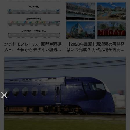
会」は8月11日開催！
で都心から約1時間半で夏の絶景
を！
北九州モノレール、新型車両導
【2026年最新】新潟駅の再開発
入へ 今日からデザイン総選挙
はいつ完成？ 万代広場全面完成
始まる
から「にいがた2キロ」・古町再
開発、バスタ新潟構想まで徹底
解説！