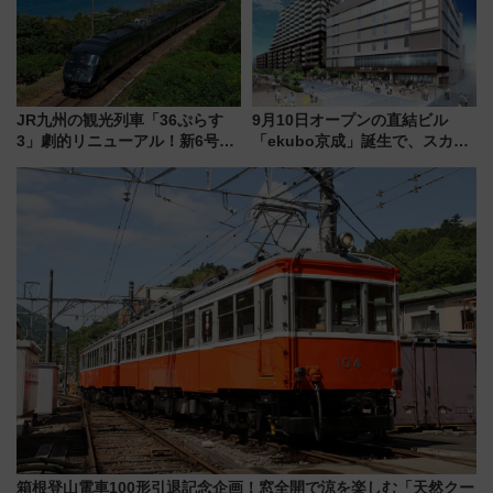
JR九州の観光列車「36ぷらす
9月10日オープンの直結ビル
3」劇的リニューアル！新6号車
「ekubo京成」誕生で、スカイ
“1〜2名用グリーン個室”と曜日
ライナーも停まる巨大ハブ駅・
別 “プレミアムランチ”導入･ル
新鎌ヶ谷はどう変わる？ 全テナ
ートや価格など解説
ント情報も公開！
箱根登山電車100形引退記念企画！窓全開で涼を楽しむ「天然クー