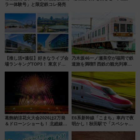
ラー体験号」と限定鉄コレ発売
【推し活×遠征】好きなライブ会
乃木坂46一ノ瀬美空が福岡で鉄
場ランキングTOP3！ 東京ドー
道旅を満喫⁈ 西鉄の観光列車
ムや大阪城ホールが選ばれる理
「THE RAIL KITCHEN
由と交通アクセス術、ライブ会
CHIKUGO」で巡る福岡･太宰
場に何を求める？
府･柳川の旅！YouTubeが公開
に
葛飾納涼花火大会2026は2万発
E6系新幹線「こまち」車内で夜
＆ドローンショーも！ 北総線を
明かし！秋田駅で「スペシャル
使った穴場アクセスや臨時列
ナイト」8月開催、料金や予約方
車、観覧スポット情報と周辺観
法は？