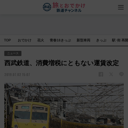
TOP
おでかけ
花火
青春18きっぷ
新型車両
きっぷ
駅･街 再
ニュース
西武鉄道、消費増税にともない運賃改定
2019.07.02 15:07