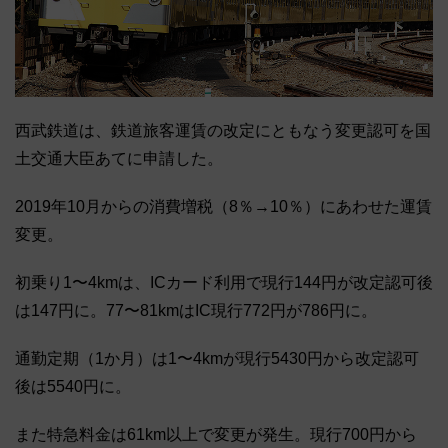
西武鉄道は、鉄道旅客運賃の改定にともなう変更認可を国
土交通大臣あてに申請した。
2019年10月からの消費増税（8％→10％）にあわせた運賃
変更。
初乗り1〜4kmは、ICカード利用で現行144円が改定認可後
は147円に。77〜81kmはIC現行772円が786円に。
通勤定期（1か月）は1〜4kmが現行5430円から改定認可
後は5540円に。
また特急料金は61km以上で変更が発生。現行700円から