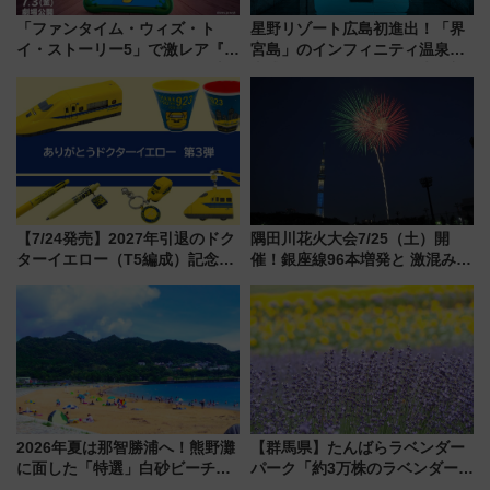
「ファンタイム・ウィズ・ト
星野リゾート広島初進出！「界
イ・ストーリー5」で激レア『ロ
宮島」のインフィニティ温泉と
ルカナ』カードをゲット！最新
古式サウナ「石風呂」を大解剖
デコレーションも徹底解説
宿泊料金・アクセスは？（2026
年7月23日開業）
【7/24発売】2027年引退のドク
隅田川花火大会7/25（土）開
ターイエロー（T5編成）記念グ
催！銀座線96本増発と 激混みの
ッズ7種が登場！ 新幹線車内放
「浅草駅」を回避する最寄り駅･
送の目覚まし時計など通販・販
アクセス攻略法、2万発の花火が
売店舗まとめ
都心の夜に！
2026年夏は那智勝浦へ！熊野灘
【群馬県】たんばらラベンダー
に面した「特選」白砂ビーチは
パーク「約3万株のラベンダー」
必見 「第17回那智勝浦町花火大
が見頃！新幹線＆無料送迎バス