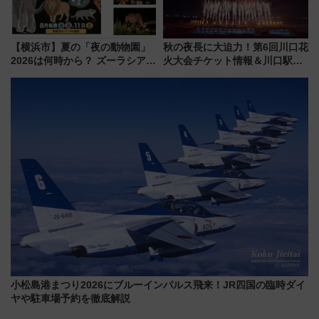
【横浜市】夏の「夜の動物園」
秋の夜長に大迫力！第6回川口花
2026は何時から？ ズーラシア・
火大会チケット情報＆川口駅か
野毛山・金沢の電車アクセスや
らのアクセスガイド
見どころ、限定イベントを徹底
解説！
小松島港まつり2026にブルーインパルス飛来！JR四国の臨時ダイ
ヤや駐車場予約を徹底解説