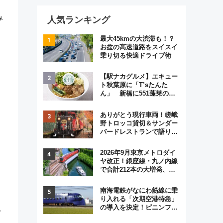
み
人気ランキング
最大45kmの大渋滞も！？
お盆の高速道路をスイスイ
乗り切る快適ドライブ術
【駅ナカグルメ】エキュー
ト秋葉原に「T’sたんた
ん」 新橋に551蓬莱の
DNAを継ぐ「東京豚饅」、
オムライス専門店「肉とた
ありがとう現行車両！嵯峨
まご」新グルメ続々登場！
野トロッコ貸切＆サンダー
【2026年8月】
バードレストランで語り合
う秋の京都 斉藤雪乃＆福
原トシヒロと行く！9月13
2026年9月東京メトロダイ
日「京都の鉄道満喫ツア
ヤ改正！銀座線・丸ノ内線
ー」開催
で合計212本の大増発、混
雑緩和に期待
南海電鉄がなにわ筋線に乗
り入れる「次期空港特急」
の導入を決定！ピニンファ
を
リーナによる日本初の鉄道