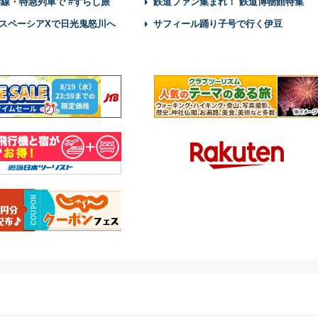
幹線・特急列車で #ずらし旅
鉄道ファン集まれ！ 鉄道博物館特集
スペーシアXで日光鬼怒川へ
サフィール踊り子号で行く伊豆