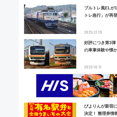
ブルトレ風ELが
トレ急行」が再
2025.12.19
好評につき第3
の車掌体験や懐か
2025.10.11
ぴよりんが新宿
決定！ 整理券情報