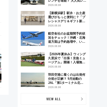
レンチを堪能？ 大人気レス
トラン列車「52席の至福」
2026.08.08
で味わう近江牛や伝統文化
の特別コラボ
【新横浜駅】駅弁・お土産
選びがもっと便利に？「プ
レシャスデリ＆ギフト新横
浜」がオープン 場所や営
2026.08.08
業時間・限定弁当を紹介
航空各社のお盆期間予約状
況をチェック！沖縄・北海
道方面は予約急増中、いま
から狙うべき日は？
2026.08.08
【2026年夏休み】ウィング
久里浜で「出張！京急ミュ
ージアム」開催！入場無料
でスタンプラリーや子ども
2026.08.08
制服撮影も
羽田空港に着くのは出発何
分前が正解？ 9月始動の
JAL「第1ターミナル北側
サテライト」は徒歩1キロ
2026.08.08
超え！ 知っておきたい変更
点まとめ
VIEW ALL