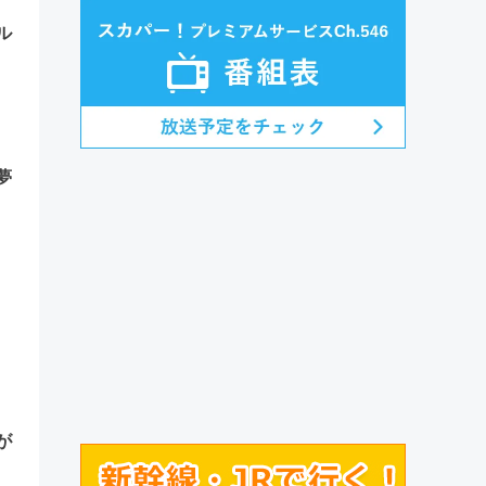
ル
夢
が