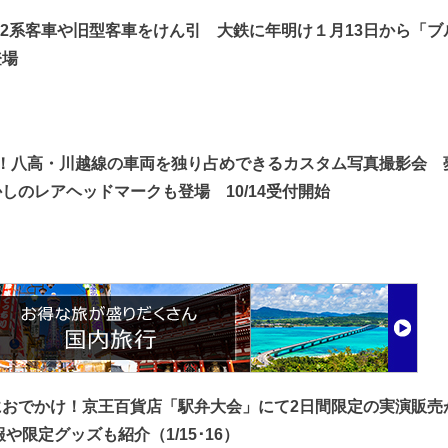
12系客車や旧型客車をけん引 大鉄に年明け１月13日から「ブ
登場
弾！八高・川越線の車両を独り占めできるカスタム写真撮影会 
しのレアヘッドマークも登場 10/14受付開始
におでかけ！京王百貨店「駅弁大会」にて2日間限定の実演販売
や限定グッズも紹介（1/15･16）