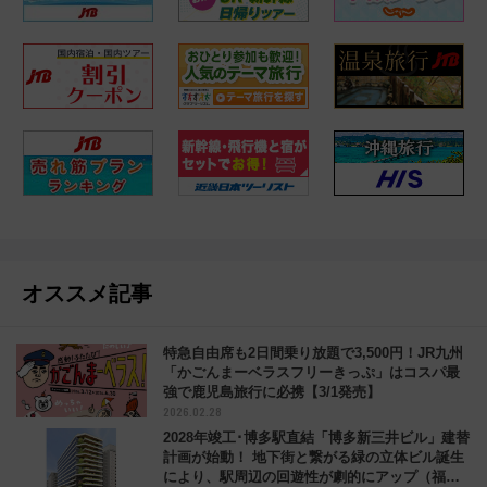
オススメ記事
特急自由席も2日間乗り放題で3,500円！JR九州
「かごんまーベラスフリーきっぷ」はコスパ最
強で鹿児島旅行に必携【3/1発売】
2026.02.28
2028年竣工･博多駅直結「博多新三井ビル」建替
計画が始動！ 地下街と繋がる緑の立体ビル誕生
により、駅周辺の回遊性が劇的にアップ（福岡