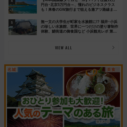
円台･北京5万円台～、憧れのビジネスクラス
も！来春のGW旅行まで狙える激アツ路線まと
め（8/10まで）
無一文の大学生が町家を水族館に!? 福井･小浜
の珍しい水族館、世界に一つだけの塗り箸制作
体験、鯖街道の御食国など 小浜観光レポ 第2
弾
VIEW ALL