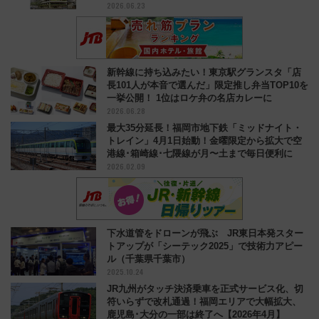
2026.06.23
市）
新幹線に持ち込みたい！東京駅グランスタ「店
長101人が本音で選んだ」限定推し弁当TOP10を
一挙公開！ 1位はロケ弁の名店カレーに
2026.06.28
最大35分延長！福岡市地下鉄「ミッドナイト・
トレイン」4月1日始動！金曜限定から拡大で空
港線･箱崎線･七隈線が月〜土まで毎日便利に
2026.02.09
下水道管をドローンが飛ぶ JR東日本発スター
トアップが「シーテック2025」で技術力アピー
ル（千葉県千葉市）
2025.10.24
JR九州がタッチ決済乗車を正式サービス化、切
符いらずで改札通過！福岡エリアで大幅拡大、
鹿児島･大分の一部は終了へ【2026年4月】