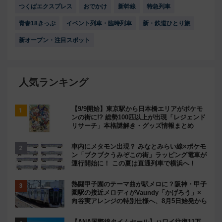
つくばエクスプレス
おでかけ
新幹線
特急列車
青春18きっぷ
イベント列車・臨時列車
新・鉄道ひとり旅
新オープン・注目スポット
人気ランキング
【9/9開始】東京駅から日本橋エリアがポケモ
ンの街に!? 総勢100匹以上が出現「レジェンド
リサーチ」本格謎解き・グッズ情報まとめ
車内にメタモン出現？ みなとみらい線×ポケモ
ン「ブクブクうみぞこの街」ラッピング電車が
運行開始に！ この夏は直通列車で横浜へ！
熱闘甲子園のテーマ曲が駅メロに？阪神・甲子
園駅の接近メロディがVaundy「かげろう」×
向谷実アレンジの特別仕様へ、8月5日始発から
【ANA国際線タイムセール】ハワイ往復11万