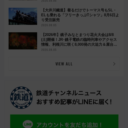
2026.08.06
【大井川鐵道】着るだけでトーマス号もSL・
ELも乗れる「フリーきっぷTシャツ」8月6日よ
り受注販売
2026.08.05
【2026年】銚子みなとまつり花火大会は8/8
(土)開催！JR･銚子電鉄の臨時列車やアクセス
情報、利根川に咲く8,000発の大迫力＆屋台を
満喫
2026.08.05
VIEW ALL