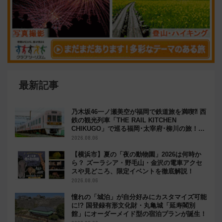
最新記事
乃木坂46一ノ瀬美空が福岡で鉄道旅を満喫⁈ 西
鉄の観光列車「THE RAIL KITCHEN
CHIKUGO」で巡る福岡･太宰府･柳川の旅！
YouTubeが公開に
2026.08.06
【横浜市】夏の「夜の動物園」2026は何時か
ら？ ズーラシア・野毛山・金沢の電車アクセ
スや見どころ、限定イベントを徹底解説！
2026.08.06
憧れの「城泊」が自分好みにカスタマイズ可能
に!? 国登録有形文化財・丸亀城「延寿閣別
館」にオーダーメイド型の宿泊プランが誕生！