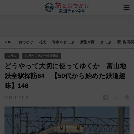
TOP
おでかけ
花火
青春18きっぷ
新型車両
きっぷ
駅･街 再
コラム
50代から始めた鉄道趣味
どうやって大切に使ってゆくか 富山地
鉄全駅探訪64 【50代から始めた鉄道趣
味】146
2019.11.13 11:11