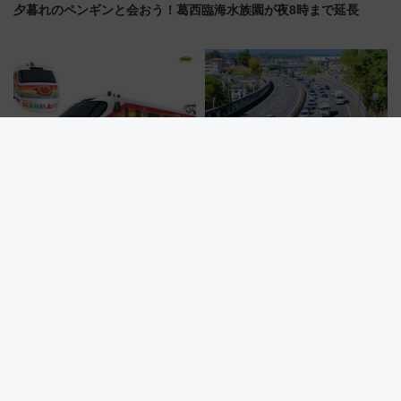
夕暮れのペンギンと会おう！葛西臨海水族園が夜8時まで延長
【JR四国】予讃線8000系アンパ
最大45kmの大渋滞も！？お盆の
ンマン列車がリニューアル！内
高速道路をスイスイ乗り切る快
外装デザイン公開 デビューは
適ドライブ術
今年12月
2026年「仙台七夕花火祭」を攻
【2026夏】都立明治公園ビアガ
略！ 混雑回避の地下鉄アクセス
ーデン＆野外映画！「SUMMER
からまだ買える有料席情報、花
LOUNGE」のアクセスと上映ス