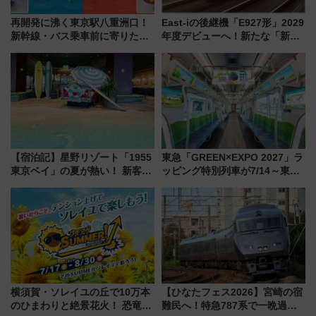
再開発に沸く東京駅八重洲口！
East-iの後継機「E927形」2029
新幹線・バス乗車前に寄りたい
年度デビューへ！新たな「新幹
「ヤエチカ」2026年夏の「ひん
線専用検測車」の性能を徹底解
やり＆スタミナグルメ」6選【新
説【JR東日本】
店舗も！】
【宿泊記】星野リゾート「1955
東急「GREEN×EXPO 2027」ラ
東京ベイ」の夏が熱い！ 新客室
ッピング特別列車が7/14～東
「50sスターダムルーム」とア
横・田園都市・目黒線でデビュ
メリカングルメ＆絶品スイーツ
ー！ 注目の編成やデザインまと
を満喫（千葉県浦安市）
め
横須賀・ソレイユの丘で10万本
【ひなたフェス2026】宮崎の宿
のひまわりと絶景花火！ 恐竜や
難民へ！特急787系で一晩過ご