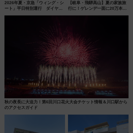
2026年夏・京急「ウィング・シ
【岐阜・飛騨高山】夏の家族旅
ート」平日特別運行 ダイヤ・
行に！ゲレンデ一面に20万本の
乗車方法を解説！2階建てバスや
ひまわりが咲き誇る「アルコピ
三浦海岸を堪能できるお出かけ
アひまわり園」開園
プランもご紹介
秋の夜長に大迫力！第6回川口花火大会チケット情報＆川口駅から
のアクセスガイド