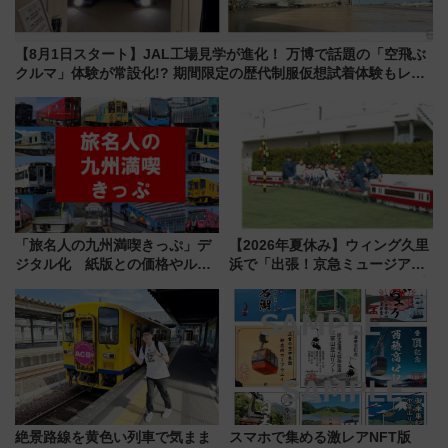
【8月1日スタート】JAL工場見学が進化！ 万博で話題の「空飛ぶ
クルマ」体験が常設化!? 期間限定の歴代制服仮想試着体験もレポ
ート
「旅名人の九州満喫きっぷ」デ
【2026年夏休み】ウィング久里
ジタル化 紙版との価格やルー
浜で「出張！京急ミュージア
ルの違いを解説
ム」開催！入場無料でスタンプ
ラリーや子ども制服撮影も
絶景路線を黄色い列車で気まま
スマホで集める激レアNFT版