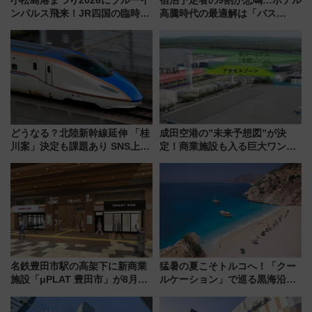
小松島港まつり2026にブルーイ
宿泊予定者の9割が悲鳴…ホテル
ンパルス飛来！JR四国の臨時ダ
高騰時代の最適解は「バス
イヤや駐車場予約を徹底解説
泊」!? WILLER最新調査で判明
した、推し活遠征や観光時のリ
アルな懐事情
どうなる？北陸新幹線延伸 「桂
成田空港の”未来予想図”が決
川案」決定も課題あり SNS上の
定！商業施設も入る巨大ワンタ
声は
ーミナル、京成の高架新駅整備
で新型特急が品川･羽田とを結
ぶ！ JR空港駅は2面3線化！
名鉄豊田市駅の高架下に新商業
猛暑の夏こそトルコへ！「クー
施設「μPLAT 豊田市」が8月26
ルケーション」で巡る黒海沿岸
日開業！全8店舗が出店し街の新
やエーゲ海の避暑リゾート 関
たな玄関口へ
連検索数が前年比237％増、ナ