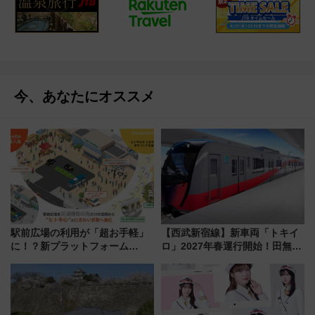
今、あなたにオススメ
駅前広場の利用が「超お手軽」
【西武新宿線】新車両「トキイ
に！？新プラットフォーム
ロ」2027年春運行開始！田無・
「HirakeBA」8月3日始動、ス
新所沢にも停車 2028年春には
マホで簡単申請 物販や演奏会な
「第2弾」も
どに【JR東日本】