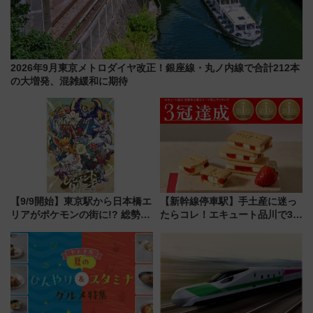
2026年9月東京メトロダイヤ改正！銀座線・丸ノ内線で合計212本
の大増発、混雑緩和に期待
【9/9開始】東京駅から日本橋エ
【新幹線停車駅】手土産に迷っ
リアがポケモンの街に!? 総勢
たらコレ！エキュート品川で3年
100匹以上が出現「レジェンド
連続売上1位を獲得した定番手土
リサーチ」本格謎解き・グッズ
産スイーツとは？
情報まとめ