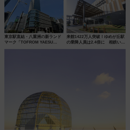
ショジオも認める『2026年に訪
れるべき世界の旅先』
東京駅直結・八重洲の新ランド
来館1422万人突破！ゆめが丘駅
マーク「TOFROM YAESU
の乗降人員は2.4倍に 相鉄いず
TOWER」9/10開業！ 雨に濡れ
み野線「ゆめが丘ソラトス」2周
ないバスターミナル直結でスキ
年祭にそうにゃん＆DB.スター
マ時間が充実
マンが登場