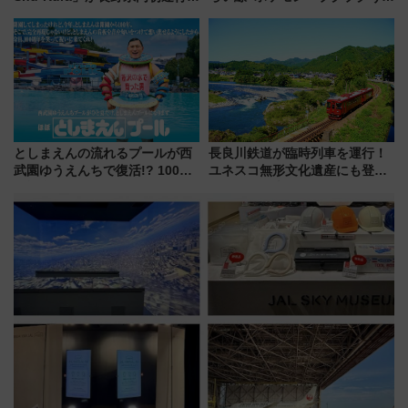
地酒と食を味わう信州プレDC特
ぞこの街」ラッピング電車が運
別企画
行開始に！ この夏は直通列車で
横浜へ！
としまえんの流れるプールが西
長良川鉄道が臨時列車を運行！
武園ゆうえんちで復活!? 100周
ユネスコ無形文化遺産にも登録
年記念企画＆「春日のうん○スラ
された「郡上おどり」楽しむ人
イダー」に注目 2026年夏は所
に 乗車には予約が必要
沢へ遊びに行こう