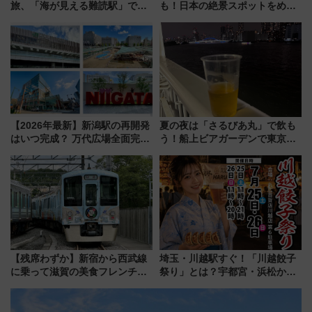
旅、「海が見える難読駅」で幸
も！日本の絶景スポットをめぐ
せの黄色いハンカチに願いを
って集める「索道印(さくどうい
「新・鉄道ひとり旅」279回目
ん)」企画がスタート
の舞台は「島原鉄道」
【2026年最新】新潟駅の再開発
夏の夜は「さるびあ丸」で飲も
はいつ完成？ 万代広場全面完成
う！船上ビアガーデンで東京湾
から「にいがた2キロ」・古町再
の夜景を眺めながら軽く一
開発、バスタ新潟構想まで徹底
杯……工場直送生ビールや島グ
解説！
ルメが美味い
【残席わずか】新宿から西武線
埼玉・川越駅すぐ！「川越餃子
に乗って滋賀の美食フレンチを
祭り」とは？宇都宮・浜松から
堪能？ 大人気レストラン列車
ご当地和牛まで全国の人気餃子
「52席の至福」で味わう近江牛
を食べ比べ【7月25日・26日開
や伝統文化の特別コラボ
催】