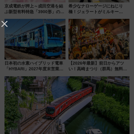
京成電鉄が押上～成田空港を結
希少なナローゲージにねじり
ぶ新型有料特急「3900形」のコ
橋！ジェラートがミルキー
ンセプト・デザイン公開 愛称
米！？「新・鉄道ひとり旅」
募集も実施
278回目の舞台は「三岐鉄道北
勢線」
日本初の水素ハイブリッド電車
【2026年最新】前日からアツ
「HYBARI」2027年度末営業運
い！高崎まつり（群馬）無料観
転へ 鉄道・発電・まちづくり
覧エリアから初開催100人みこ
で水素利活用が加速
しまで