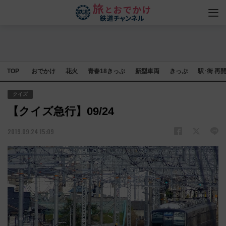
TOP
おでかけ
花火
青春18きっぷ
新型車両
きっぷ
駅･街 再
クイズ
【クイズ急行】09/24
2019.09.24 15:09