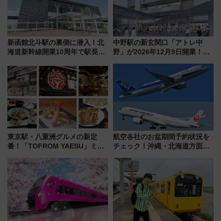
新函館北斗駅の裏側に潜入！北
中野駅の新玄関口「アトレ中
海道新幹線開業10周年で駅長
野」が2026年12月9日開業！新
室・地下通路など公開イベン
改札直結で屋上BBQも楽しめる
ト 参加方法や体験内容を紹介
注目スポット
東京駅・八重洲グルメの新定
航空各社のお盆期間予約状況を
番！「TOFROM YAESU」ミシ
チェック！沖縄・北海道方面は
ュラン店から大衆酒場まで68店
予約急増中、いまから狙うべき
舗が集結した食の空間を徹底解
日は？
剖！（9/10開業）