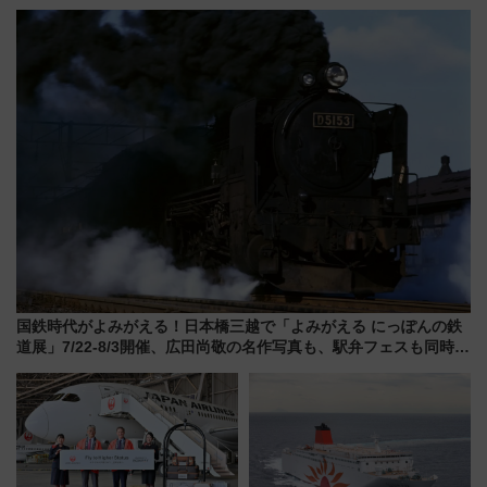
ドッグプールなど三浦半島の日
せる夜間滞在型イベント「スワ
帰りお出かけ最新情報（2026年
ローおひさま」が救世主に？
7月17日～開催）
国鉄時代がよみがえる！日本橋三越で「よみがえる にっぽんの鉄
道展」7/22-8/3開催、広田尚敬の名作写真も、駅弁フェスも同時開
催！