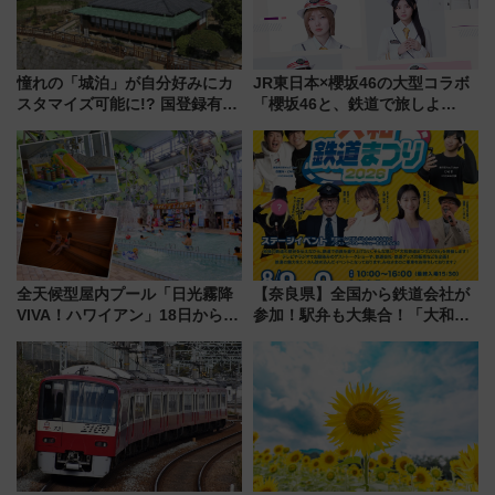
憧れの「城泊」が自分好みにカ
JR東日本×櫻坂46の大型コラボ
スタマイズ可能に!? 国登録有形
「櫻坂46と、鉄道で旅しよ
文化財・丸亀城「延寿閣別館」
う。」が7月20日より始動！新
にオーダーメイド型の宿泊プラ
潟・長野・庄内へ
ンが誕生！
全天候型屋内プール「日光霧降
【奈良県】全国から鉄道会社が
VIVA！ハワイアン」18日から営
参加！駅弁も大集合！「大和鉄
業開始 小さなお子様連れのフ
道まつり2026」が8月8日・9日
ァミリーから大人まで幅広い世
に開催決定
代が一日中楽しる夏のリゾート
を楽しんで