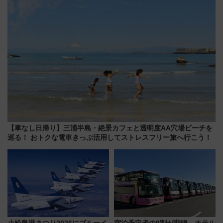
【車なし日帰り】三浦半島・絶景カフェと透明度AA穴場ビーチを
巡る！ おトクな電車きっぷ活用してストレスフリー旅へ行こう！