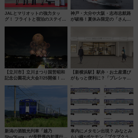
JALとマリオットの強力タッ
神戸・大分や大阪・志布志航路
グ！ フライトと宿泊のステイタ
が破格！夏休み限定の「さんふ
スマッチでFLY ON ポイントや
らわあスペシャルセール」スタ
上級会員資格を効率よく獲得す
ート 夕朝食ビュッフェ付きで
る方法を解説
快適な船旅はいかが？
【立川市】立川まつり国営昭和
【新横浜駅】駅弁・お土産選び
記念公園花火大会7/25開催！
がもっと便利に？「プレシャス
5000発の花火が夜を彩る 今年は
デリ＆ギフト新横浜」がオープ
混雑に要注意、その理由は
ン 場所や営業時間・限定弁当
を紹介
新潟の酒観光列車「越乃
車内にメタモン出現？ みなとみ
Shu*Kura」が長野県内初運行！
らい線×ポケモン「ブクブクうみ