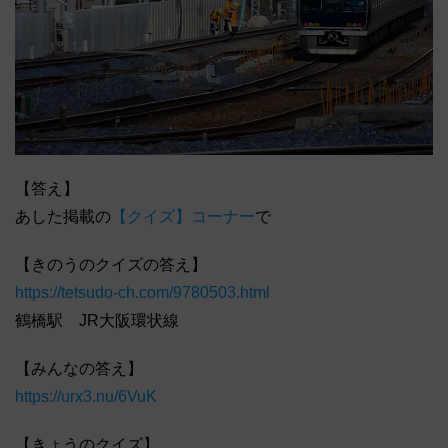
【答え】
あした掲載の
【クイズ】コーナー
で
【きのうのクイズの答え】
https://tetsudo-ch.com/9780503.html
鶴橋駅 JR大阪環状線
【みんなの答え】
https://urx3.nu/6VuK
【きょうのクイズ】