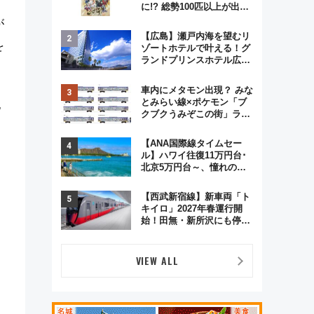
に!? 総勢100匹以上が出現
「レジェンドリサーチ」本
が
格謎解き・グッズ情報まと
【広島】瀬戸内海を望むリ
め
を
ゾートホテルで叶える！グ
ランドプリンスホテル広島
のフォトウエディング＆カ
ジュアルパーティープラン
車内にメタモン出現？ みな
とみらい線×ポケモン「ブ
記
クブクうみぞこの街」ラッ
ピング電車が運行開始に！
この夏は直通列車で横浜
【ANA国際線タイムセー
へ！
ル】ハワイ往復11万円台･
北京5万円台～、憧れのビ
ジネスクラスも！来春の
GW旅行まで狙える激アツ
【西武新宿線】新車両「ト
路線まとめ（8/10まで）
キイロ」2027年春運行開
始！田無・新所沢にも停
車 2028年春には「第2
弾」も
VIEW ALL