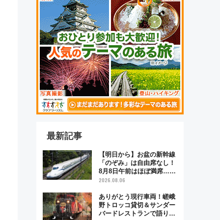
最新記事
【明日から】お盆の新幹線
「のぞみ」は自由席なし！
8月8日午前はほぼ満席…で
も数時間ズラせば空きが見
2026.08.06
つかることも 混雑避ける
「空席」探しのコツ
ありがとう現行車両！嵯峨
野トロッコ貸切＆サンダー
バードレストランで語り合