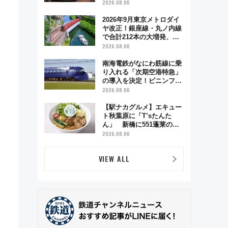
う秋の京都 斉藤雪乃＆福
2026.08.06
原トシヒロと行く！9月13
日「京都の鉄道満喫ツア
2026年9月東京メトロダイ
ー」開催
ヤ改正！銀座線・丸ノ内線
で合計212本の大増発、混
雑緩和に期待
2026.08.06
南海電鉄がなにわ筋線に乗
り入れる「次期空港特急」
の導入を決定！ピニンファ
リーナによる日本初の鉄道
2026.08.06
デザイン
【駅ナカグルメ】エキュー
ト秋葉原に「T’sたんた
ん」 新橋に551蓬莱の
DNAを継ぐ「東京豚饅」、
2026.08.06
オムライス専門店「肉とた
まご」新グルメ続々登場！
VIEW ALL
【2026年8月】