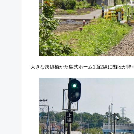
大きな跨線橋かた島式ホーム1面2線に階段が降