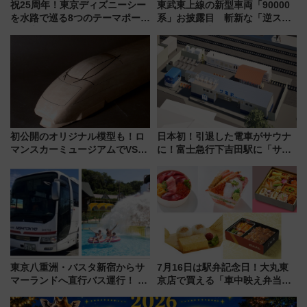
祝25周年！東京ディズニーシー
東武東上線の新型車両「90000
を水路で巡る8つのテーマポート
系」お披露目 斬新な「逆スラ
と限定デコレーションを解説
ント式」の先頭形状と明るく開
放的な車内空間に注目、デビュ
ーは9月
初公開のオリジナル模型も！ロ
日本初！引退した電車がサウナ
マンスカーミュージアムでVSE
に！富士急行下吉田駅に「サ電
の設計秘話に迫る企画展が7月
（SADEN）」2026年12月開
15日スタート
業 行き交う電車の音や振動を
感じながら「ととのう」新感覚
東京八重洲・バスタ新宿からサ
7月16日は駅弁記念日！大丸東
マーランドへ直行バス運行！ お
京店で買える「車中映え弁当」
トクな1Dayパスで夏のプールと
フェア【2026年夏】
推し活を楽しもう！（2026年