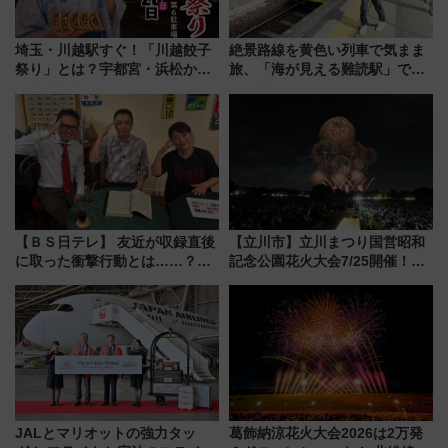
埼玉・川越駅すぐ！「川越餃子
絶景路線を黄色い列車で気まま
祭り」とは？宇都宮・浜松から
旅、「海が見える難読駅」で幸
ご当地和牛まで全国の人気餃子
せの黄色いハンカチに願いを
を食べ比べ【7月25日・26日開
「新・鉄道ひとり旅」279回目
催】
の舞台は「島原鉄道」
【ＢＳ日テレ】 友近が収録直後
【立川市】立川まつり国営昭和
に取った衝撃行動とは……？
記念公園花火大会7/25開催！
『友近・礼二の妄想トレイン』
5000発の花火が夜を彩る 今年は
で極上の夏祭り鉄道旅を放送
混雑に要注意、その理由は
JALとマリオットの強力タッ
葛飾納涼花火大会2026は2万発