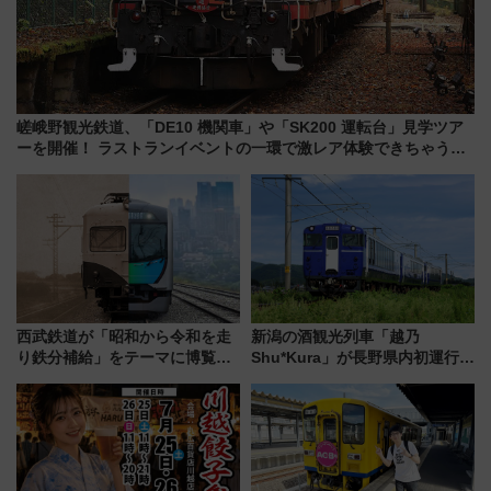
嵯峨野観光鉄道、「DE10 機関車」や「SK200 運転台」見学ツア
ーを開催！ ラストランイベントの一環で激レア体験できちゃうか
も 参加方法やスケジュールをご紹介
西武鉄道が「昭和から令和を走
新潟の酒観光列車「越乃
り鉄分補給」をテーマに博覧会
Shu*Kura」が長野県内初運行！
を実施！くすのきホールで8月
地酒と食を味わう信州プレDC特
14日から 新車両「トキイロ」体
別企画
験ブースも アクセスや申込方法
を解説