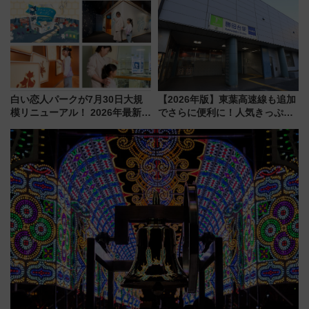
由と交通アクセス術、ライブ会
美旅「何もしない贅沢」を体験
場に何を求める？
してみない？
白い恋人パークが7月30日大規
【2026年版】東葉高速線も追加
模リニューアル！ 2026年最新の
でさらに便利に！人気きっぷ
新エリア・工場見学の見どころ
「サンキューちばフリーパス」
と料金・アクセスを徹底解説
今年も発売 秋・早春に千葉県を
（札幌市）
巡るなら使い勝手・コスパ抜群