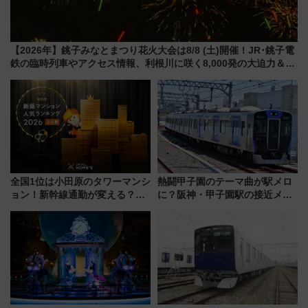
【2026年】銚子みなとまつり花火大会は8/8 (土)開催！JR･銚子電
鉄の臨時列車やアクセス情報、利根川に咲く8,000発の大迫力＆屋
台を満喫
全国1位は小田原のタワーマンシ
熱闘甲子園のテーマ曲が駅メロ
ョン！新幹線通勤が変える？
に？阪神・甲子園駅の接近メロ
「住みたい街」の最新トレンド
ディがVaundy「かげろう」×向
【新築マンション人気ランキン
谷実アレンジの特別仕様へ、8月
グ】
5日始発から