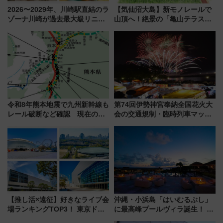
2026〜2029年、川崎駅直結のラ
【気仙沼大島】新モノレールで
ゾーナ川崎が過去最大級リニュ
山頂へ！絶景の「亀山テラス
ーアル！ フードコート拡大など
360°」が7月19日オープン、休
「いつから何が変わるか」徹底
暇村のお得な日帰りプランも登
解説！
場
令和8年熊本地震で九州新幹線も
第74回伊勢神宮奉納全国花火大
レール破断など確認 現在の運
会の交通規制・臨時列車マッ
転見合わせ状況と交通網への影
プ！JR東海・近鉄で快適にアク
響
セス
【推し活×遠征】好きなライブ会
沖縄・小浜島「はいむるぶし」
場ランキングTOP3！ 東京ドー
に最高峰プールヴィラ誕生！ 石
ムや大阪城ホールが選ばれる理
垣島から船で向かう究極のご褒