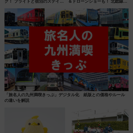
グ！ フライトと宿泊のステイタ
＆ドローンショーも！ 北総線を
スマッチでFLY ON ポイントや
使った穴場アクセスや臨時列
上級会員資格を効率よく獲得す
車、観覧スポット情報と周辺観
る方法を解説
光まとめ（7/28開催）
「旅名人の九州満喫きっぷ」デジタル化 紙版との価格やルール
の違いを解説