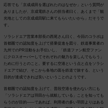
応答でも「京成成田を選ばれたのはなぜか」という質問が
ありましたが、京成電鉄さんの担当者曰く、あくまで「観
光地としての京成成田駅に来てもらいたいから」だそうで
す。
ソラシドエア営業本部長の西尾さん曰く、今回のコラボは
首都圏での認知度を上げて搭乗促進を図り、鉄道事業者の
九州でのPR活動をお手伝いし、「鉄道ファン航空ファン
にクロスオーバーしてそれぞれの魅力を楽しんでもらう」
ために行うとのこと。要するに空港という点と点をソラシ
ドエアで結び、そこから各地の面を鉄道で旅する、という
目的が達成できれば良いということのようです。
首都圏での認知度を上げて、普段空港を使わない方にも
「ソラシドエアは羽田から就航している」ことを知っても
らうのが目的――であれば、利用者の多い羽田よりはある