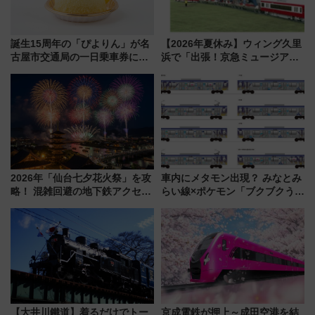
誕生15周年の「ぴよりん」が名
【2026年夏休み】ウィング久里
古屋市交通局の一日乗車券に！
浜で「出張！京急ミュージア
東山線では貸切電車も登場【限
ム」開催！入場無料でスタンプ
定1万5000枚】
ラリーや子ども制服撮影も
2026年「仙台七夕花火祭」を攻
車内にメタモン出現？ みなとみ
略！ 混雑回避の地下鉄アクセス
らい線×ポケモン「ブクブクうみ
からまだ買える有料席情報、花
ぞこの街」ラッピング電車が運
火前に楽しむ仙台観光ルートま
行開始に！ この夏は直通列車で
で解説！
横浜へ！
【大井川鐵道】着るだけでトー
京成電鉄が押上～成田空港を結