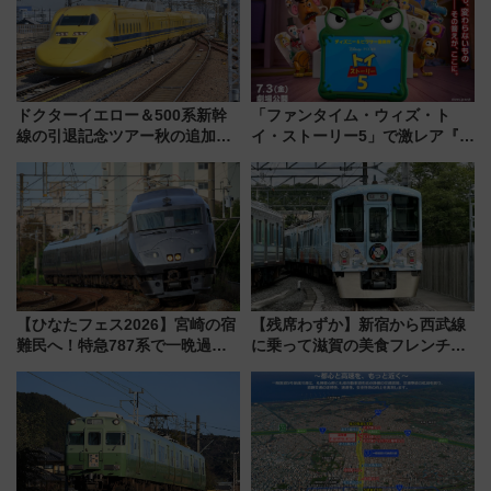
ドクターイエロー＆500系新幹
「ファンタイム・ウィズ・ト
線の引退記念ツアー秋の追加企
イ・ストーリー5」で激レア『ロ
画が決定！乗車体験やグッズ・
ルカナ』カードをゲット！最新
ホテル情報まとめ
デコレーションも徹底解説
【ひなたフェス2026】宮崎の宿
【残席わずか】新宿から西武線
難民へ！特急787系で一晩過ご
に乗って滋賀の美食フレンチを
せる夜間滞在型イベント「スワ
堪能？ 大人気レストラン列車
ローおひさま」が救世主に？
「52席の至福」で味わう近江牛
や伝統文化の特別コラボ