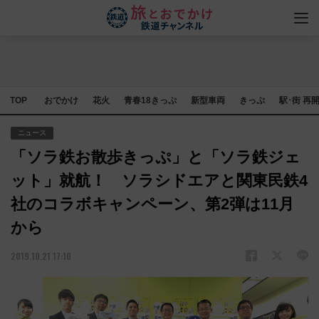
TOP
おでかけ
花火
青春18きっぷ
新型車両
きっぷ
駅･街 再
ニュース
「ソラ鉄お散歩きっぷ」と「ソラ鉄ジェ
ット」就航！ ソラシドエアと関東民鉄4
社のコラボキャンペーン、第2弾は11月
から
2019.10.21 17:10