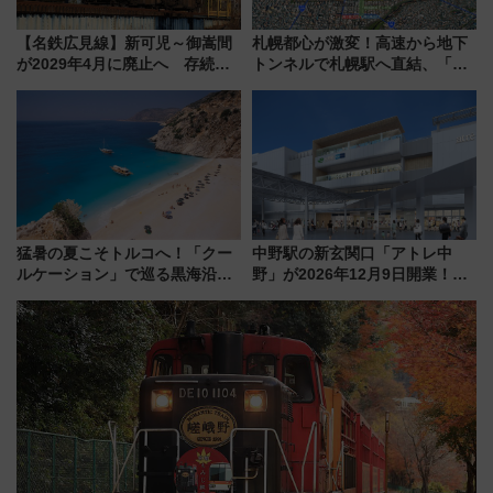
【名鉄広見線】新可児～御嵩間
札幌都心が激変！高速から地下
が2029年4月に廃止へ 存続協
トンネルで札幌駅へ直結、「創
議終了で100年の歴史に幕
成川通都心アクセス道路」が7月
から本格着工、延長4.8km整備
事業の全貌
猛暑の夏こそトルコへ！「クー
中野駅の新玄関口「アトレ中
ルケーション」で巡る黒海沿岸
野」が2026年12月9日開業！新
やエーゲ海の避暑リゾート 関
改札直結で屋上BBQも楽しめる
連検索数が前年比237％増、ナ
注目スポット
ショジオも認める『2026年に訪
れるべき世界の旅先』