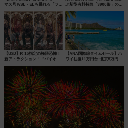
マス号もSL・ELも乗れる「フリ
ぶ新型有料特急「3900形」のコ
ーきっぷTシャツ」8月6日より
ンセプト・デザイン公開 愛称
受注販売
募集も実施
【USJ】R-15指定の極限恐怖！
【ANA国際線タイムセール】ハ
新アトラクション「『バイオハ
ワイ往復11万円台･北京5万円台
ザード レクイエム』 ザ・ダイ
～、憧れのビジネスクラスも！
ブ」今秋登場 ―予測不能の恐
来春のGW旅行まで狙える激ア
怖に泣き叫べ―
ツ路線まとめ（8/10まで）