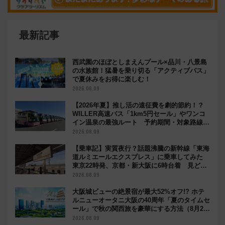
最新記事
西武園のほぼとしまえんプール×品川・八景島
の水族館！猛暑を乗り切る「アクティブパス」
で夏休みをお得に楽しむ！
2026.08.09
【2026年夏】推し活の遠征費を劇的節約！？
WILLER高速バス「1km5円セール」やワンコ
イン温泉の最強ルート 予約期間・対象路線ま
とめ
2026.08.09
【乗車記】実質夜行？話題沸騰の新幹線「東海
道ルミエールエクスプレス」に乗車してみた
東京22時発、京都・新大阪に6時台着 見どこ
ろは岐阜羽島の素晴らし過ぎる朝
2026.08.09
大阪城ビューの絶景宿が最大52%オフ!? ホテ
ルニューオータニ大阪の40周年「夏のタイムセ
ール」で秋の関西旅を豪華にする方法（8月20
日まで！）
2026.08.09