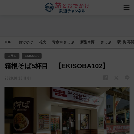
TOP
おでかけ
花火
青春18きっぷ
新型車両
きっぷ
駅･街 再
コラム
EKISOBA
箱根そば5杯目 【EKISOBA102】
2020.01.23 11:01