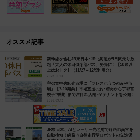
オススメ記事
新幹線を含むJR東日本･JR北海道が5日間乗り放
題「大人の休日倶楽部パス」発売に！【50歳以
上はおトク】（11/27～12/9利用分）
2025.10.28
宇都宮中央卸売市場に「フレスポうつのみや市
場」【3/20開業】市場直送の鮪･精肉から宇都宮
餃子”香蘭”まで注目21店舗･全テナントを公開！
2026.03.12
JR東日本、AIとレーザー光照射で線路の異常を
自動検知！線路内自律走行型ロボットの先進保