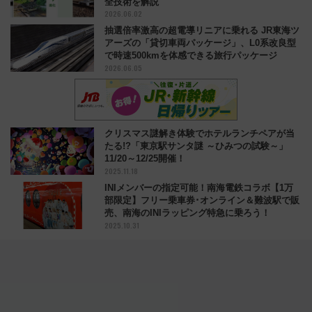
全技術を解説
2026.06.02
抽選倍率激高の超電導リニアに乗れる JR東海ツ
アーズの「貸切車両パッケージ」、L0系改良型
で時速500kmを体感できる旅行パッケージ
2026.06.05
クリスマス謎解き体験でホテルランチペアが当
たる!?「東京駅サンタ謎 ～ひみつの試験～」
11/20～12/25開催！
2025.11.18
INIメンバーの指定可能！南海電鉄コラボ【1万
部限定】フリー乗車券･オンライン＆難波駅で販
売、南海のINIラッピング特急に乗ろう！
2025.10.31