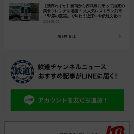
【残席わずか】新宿から西武線に乗って滋賀の
美食フレンチを堪能？ 大人気レストラン列車
「52席の至福」で味わう近江牛や伝統文化の特
別コラボ
2026.08.08
VIEW ALL