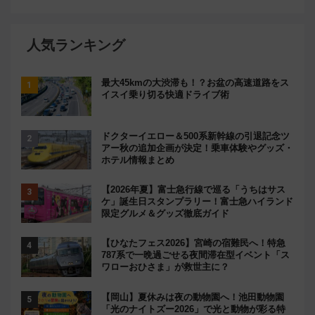
人気ランキング
最大45kmの大渋滞も！？お盆の高速道路をス
イスイ乗り切る快適ドライブ術
ドクターイエロー＆500系新幹線の引退記念ツ
アー秋の追加企画が決定！乗車体験やグッズ・
ホテル情報まとめ
【2026年夏】富士急行線で巡る「うちはサス
ケ」誕生日スタンプラリー！富士急ハイランド
限定グルメ＆グッズ徹底ガイド
【ひなたフェス2026】宮崎の宿難民へ！特急
787系で一晩過ごせる夜間滞在型イベント「ス
ワローおひさま」が救世主に？
【岡山】夏休みは夜の動物園へ！池田動物園
「光のナイトズー2026」で光と動物が彩る特