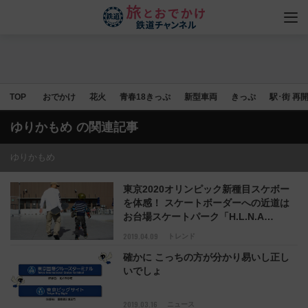
TOP
おでかけ
花火
青春18きっぷ
新型車両
きっぷ
駅･街 再
ゆりかもめ
の関連記事
ゆりかもめ
東京2020オリンピック新種目スケボー
を体感！ スケートボーダーへの近道は
お台場スケートパーク「H.L.N.A
SKYGARDEN」にあった！
2019.04.09
トレンド
確かに こっちの方が分かり易いし正し
いでしょ
2019.03.16
ニュース