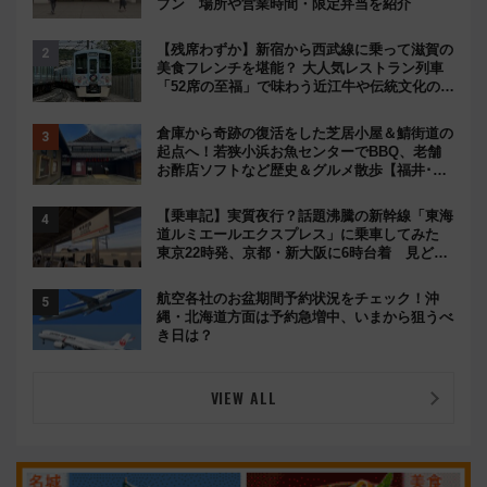
プン 場所や営業時間・限定弁当を紹介
【残席わずか】新宿から西武線に乗って滋賀の
美食フレンチを堪能？ 大人気レストラン列車
「52席の至福」で味わう近江牛や伝統文化の特
別コラボ
倉庫から奇跡の復活をした芝居小屋＆鯖街道の
起点へ！若狭小浜お魚センターでBBQ、老舗
お酢店ソフトなど歴史＆グルメ散歩【福井･小
浜観光】
【乗車記】実質夜行？話題沸騰の新幹線「東海
道ルミエールエクスプレス」に乗車してみた
東京22時発、京都・新大阪に6時台着 見どこ
ろは岐阜羽島の素晴らし過ぎる朝
航空各社のお盆期間予約状況をチェック！沖
縄・北海道方面は予約急増中、いまから狙うべ
き日は？
VIEW ALL