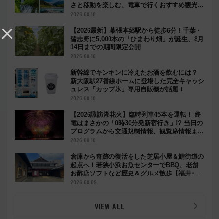
さと移動を楽しむ、電車で行くおすすめ観光情
報も
2026.08.10
【2026最新】幕張本郷駅から徒歩6分！千葉・
習志野に5,000本の「ひまわり畑」が誕生、8月
14日までの期間限定公開
2026.08.10
新幹線でキンキンに冷えたお酒を飲むには？
新大阪駅27番線ホームに登場した完全キャッシ
ュレス「カップ氷」専用自販機が話題！
2026.08.10
【2026諏訪湖花火】臨時列車45本を運転！ 終
電はまさかの「0時30分発新宿行き」!? 当日の
プログラムから交通規制情報、観覧席情報まで
徹底解説
2026.08.10
倉庫から奇跡の復活をした芝居小屋＆鯖街道の
起点へ！若狭小浜お魚センターでBBQ、老舗
お酢店ソフトなど歴史＆グルメ散歩【福井･小
浜観光】
2026.08.09
VIEW ALL