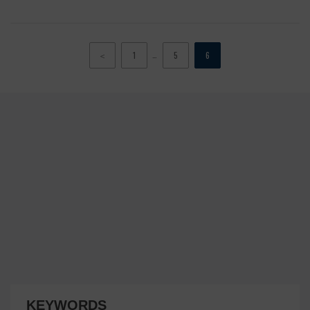
…
＜
1
5
6
KEYWORDS