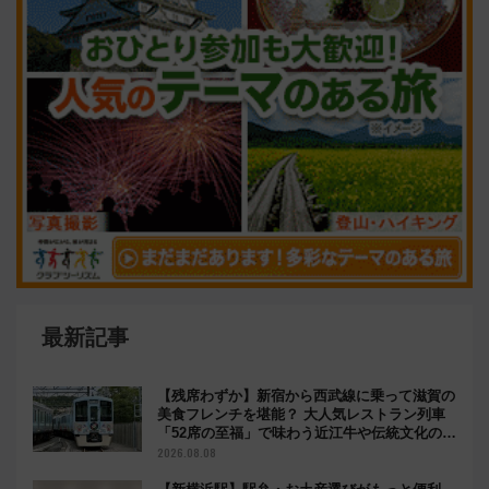
最新記事
【残席わずか】新宿から西武線に乗って滋賀の
美食フレンチを堪能？ 大人気レストラン列車
「52席の至福」で味わう近江牛や伝統文化の特
別コラボ
2026.08.08