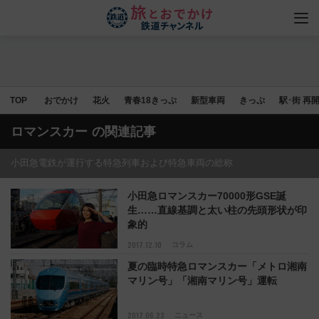
TOP
おでかけ
花火
青春18きっぷ
新型車両
きっぷ
駅･街 再
ロマンスカー
の関連記事
小田急電鉄が運行する特急列車および特急車両の総称
小田急ロマンスカー70000形GSE誕
生……直線基調と太い柱の先頭形状が印
象的
2017.12.10
コラム
夏の臨時特急ロマンスカー「メトロ湘南
マリン号」「湘南マリン号」運転
2017.06.23
ニュース