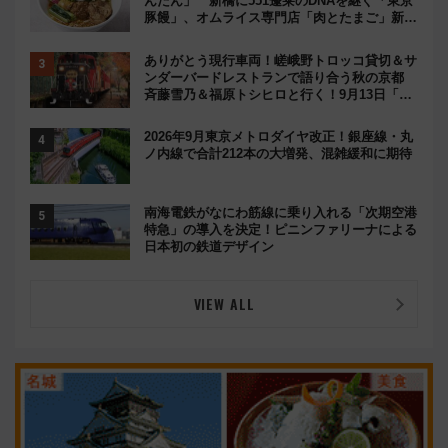
んたん」 新橋に551蓬莱のDNAを継ぐ「東京
豚饅」、オムライス専門店「肉とたまご」新グ
ルメ続々登場！【2026年8月】
ありがとう現行車両！嵯峨野トロッコ貸切＆サ
ンダーバードレストランで語り合う秋の京都
斉藤雪乃＆福原トシヒロと行く！9月13日「京
都の鉄道満喫ツアー」開催
2026年9月東京メトロダイヤ改正！銀座線・丸
ノ内線で合計212本の大増発、混雑緩和に期待
南海電鉄がなにわ筋線に乗り入れる「次期空港
特急」の導入を決定！ピニンファリーナによる
日本初の鉄道デザイン
VIEW ALL