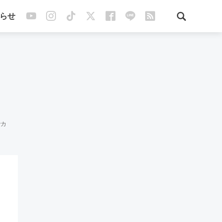
らせ
でカ