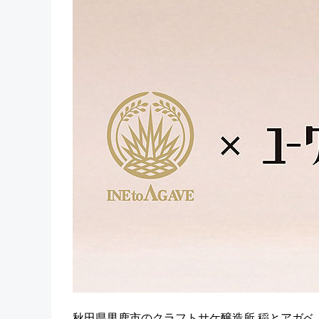
秋田県男鹿市のクラフトサケ醸造所 稲とアガベ