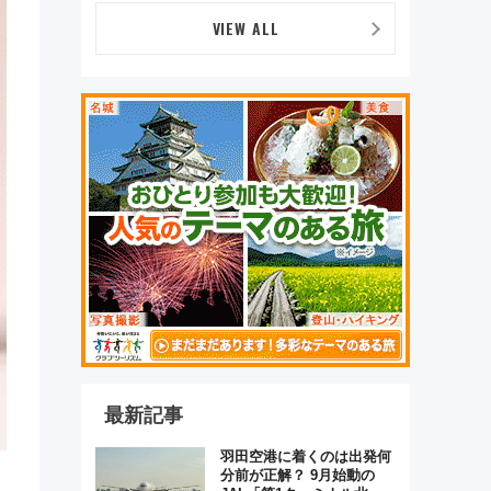
VIEW ALL
最新記事
羽田空港に着くのは出発何
分前が正解？ 9月始動の