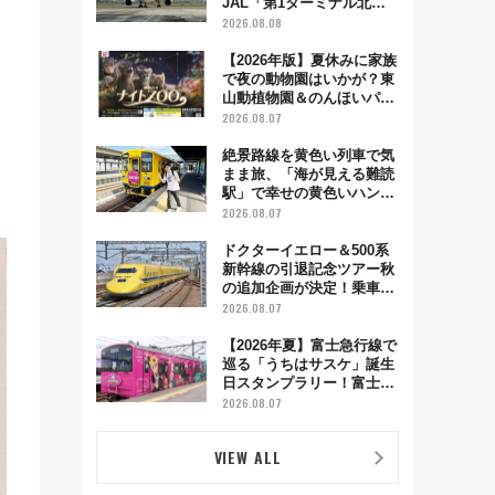
JAL「第1ターミナル北側
サテライト」は徒歩1キロ
2026.08.08
超え！ 知っておきたい変更
点まとめ
【2026年版】夏休みに家族
で夜の動物園はいかが？東
山動植物園＆のんほいパー
ク「ナイトZOO」開催情報
2026.08.07
絶景路線を黄色い列車で気
まま旅、「海が見える難読
駅」で幸せの黄色いハンカ
チに願いを 「新・鉄道ひ
2026.08.07
とり旅」279回目の舞台は
「島原鉄道」
ドクターイエロー＆500系
新幹線の引退記念ツアー秋
の追加企画が決定！乗車体
験やグッズ・ホテル情報ま
2026.08.07
とめ
【2026年夏】富士急行線で
巡る「うちはサスケ」誕生
日スタンプラリー！富士急
ハイランド限定グルメ＆グ
2026.08.07
ッズ徹底ガイド
VIEW ALL