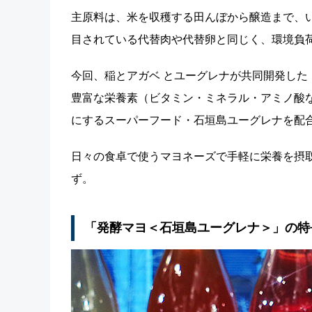
主原料は、米を収穫する田んぼから醸造まで、
目されている代替肉や代替卵と同じく、環境負
今回、稲とアガベ とユーグレナが共同開発した
豊富な栄養素（ビタミン・ミネラル・アミノ酸
にするスーパーフード・石垣島ユーグレナを配
日々の食卓で使うマヨネーズで手軽に栄養を摂
ず。
「発酵マヨ＜石垣島ユーグレナ＞」の特