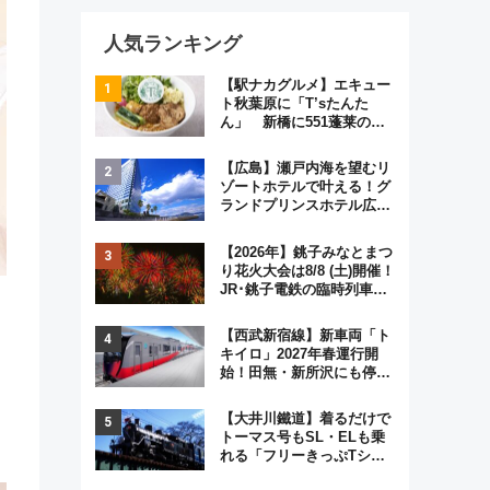
人気ランキング
【駅ナカグルメ】エキュー
ト秋葉原に「T’sたんた
ん」 新橋に551蓬莱の
DNAを継ぐ「東京豚饅」、
オムライス専門店「肉とた
【広島】瀬戸内海を望むリ
まご」新グルメ続々登場！
ゾートホテルで叶える！グ
【2026年8月】
ランドプリンスホテル広島
のフォトウエディング＆カ
ジュアルパーティープラン
【2026年】銚子みなとまつ
り花火大会は8/8 (土)開催！
JR･銚子電鉄の臨時列車や
アクセス情報、利根川に咲
く8,000発の大迫力＆屋台
【西武新宿線】新車両「ト
を満喫
キイロ」2027年春運行開
始！田無・新所沢にも停
車 2028年春には「第2
弾」も
【大井川鐵道】着るだけで
トーマス号もSL・ELも乗
れる「フリーきっぷTシャ
ツ」8月6日より受注販売