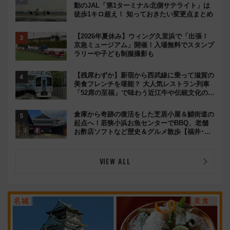
動のJAL「第1ターミナル北側サテライト」は
徒歩1キロ超え！ 知っておきたい変更点まとめ
【2026年夏休み】ウィング久里浜で「出張！
京急ミュージアム」開催！入場無料でスタンプ
ラリーや子ども制服撮影も
【残席わずか】新宿から西武線に乗って滋賀の
美食フレンチを堪能？ 大人気レストラン列車
「52席の至福」で味わう近江牛や伝統文化の特
別コラボ
倉庫から奇跡の復活をした芝居小屋＆鯖街道の
起点へ！若狭小浜お魚センターでBBQ、老舗
お酢店ソフトなど歴史＆グルメ散歩【福井･小
浜観光】
VIEW ALL