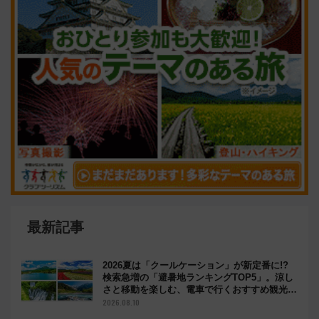
最新記事
2026夏は「クールケーション」が新定番に!?
検索急増の「避暑地ランキングTOP5」。涼し
さと移動を楽しむ、電車で行くおすすめ観光情
報も
2026.08.10