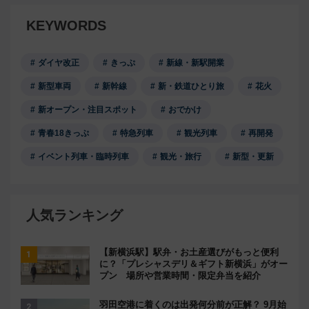
KEYWORDS
ダイヤ改正
きっぷ
新線・新駅開業
新型車両
新幹線
新・鉄道ひとり旅
花火
新オープン・注目スポット
おでかけ
青春18きっぷ
特急列車
観光列車
再開発
イベント列車・臨時列車
観光・旅行
新型・更新
人気ランキング
【新横浜駅】駅弁・お土産選びがもっと便利
に？「プレシャスデリ＆ギフト新横浜」がオー
プン 場所や営業時間・限定弁当を紹介
羽田空港に着くのは出発何分前が正解？ 9月始