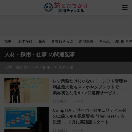
TOP
おでかけ
花火
青春18きっぷ
新型車両
きっぷ
駅･街 再
人材・採用・仕事
の関連記事
人材／働き方／仕事／採用／社員の活躍
レジ業務だけじゃない！ シフト管理や
利益最大化もスマホやタブレットで……
業界初となるAirレジ連携サービス、リ
クルートライフスタイルが今春リリース
2018.01.30
トレンド
CompTIA 、サイバーセキュリティ人材
の上級スキル認定資格「PenTest+」を
設定……6月に英語版スタート
2018.01.25
トレンド