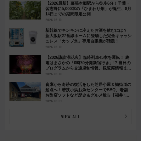
【2026最新】幕張本郷駅から徒歩6分！千葉・
習志野に5,000本の「ひまわり畑」が誕生、8月
14日までの期間限定公開
2026.08.10
新幹線でキンキンに冷えたお酒を飲むには？
新大阪駅27番線ホームに登場した完全キャッシ
ュレス「カップ氷」専用自販機が話題！
2026.08.10
【2026諏訪湖花火】臨時列車45本を運転！ 終
電はまさかの「0時30分発新宿行き」!? 当日の
プログラムから交通規制情報、観覧席情報まで
徹底解説
2026.08.10
倉庫から奇跡の復活をした芝居小屋＆鯖街道の
起点へ！若狭小浜お魚センターでBBQ、老舗
お酢店ソフトなど歴史＆グルメ散歩【福井･小
浜観光】
2026.08.09
VIEW ALL