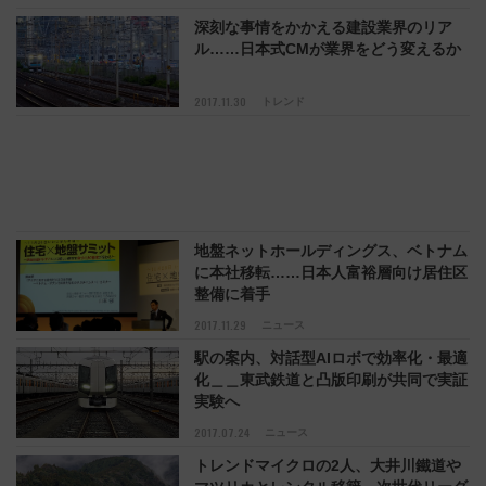
深刻な事情をかかえる建設業界のリア
ル……日本式CMが業界をどう変えるか
2017.11.30
トレンド
地盤ネットホールディングス、ベトナム
に本社移転……日本人富裕層向け居住区
整備に着手
2017.11.29
ニュース
駅の案内、対話型AIロボで効率化・最適
化＿＿東武鉄道と凸版印刷が共同で実証
実験へ
2017.07.24
ニュース
トレンドマイクロの2人、大井川鐵道や