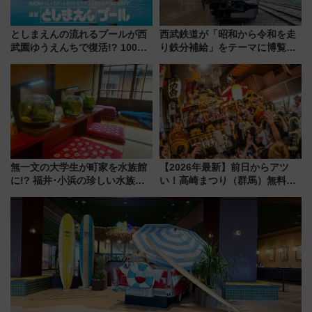
としまえんの流れるプールが西
西武鉄道が「昭和から令和を走
武園ゆうえんちで復活!? 100周
り鉄分補給」をテーマに博覧会
年記念企画＆「春日のうん○スラ
を実施！くすのきホールで8月
イダー」に注目 2026年夏は所
14日から 新車両「トキイロ」体
沢へ遊びに行こう
験ブースも アクセスや申込方法
を解説
無一文の大学生が町家を水族館
【2026年最新】前日からアツ
に!? 福井･小浜の珍しい水族
い！高崎まつり（群馬）無料観
館、世界に一つだけの塗り箸制
覧エリアから初開催100人みこ
作体験、鯖街道の御食国など 小
しまで
浜観光レポ 第2弾