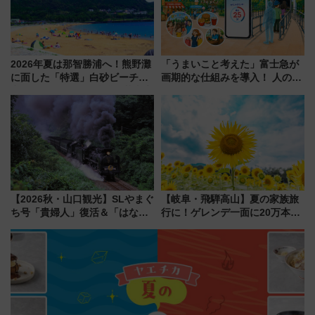
2026年夏は那智勝浦へ！熊野灘
「うまいこと考えた」富士急が
に面した「特選」白砂ビーチは
画期的な仕組みを導入！ 人のか
必見 「第17回那智勝浦町花火大
わりにスマホが並ぶ「分身く
会」は8月11日開催！
ん」始動
【2026秋・山口観光】SLやまぐ
【岐阜・飛騨高山】夏の家族旅
ち号「貴婦人」復活＆「はなあ
行に！ゲレンデ一面に20万本の
かり」初走行区間も！山口DCの
ひまわりが咲き誇る「アルコピ
注目観光列車まとめ きっぷの取
アひまわり園」開園
り方は？