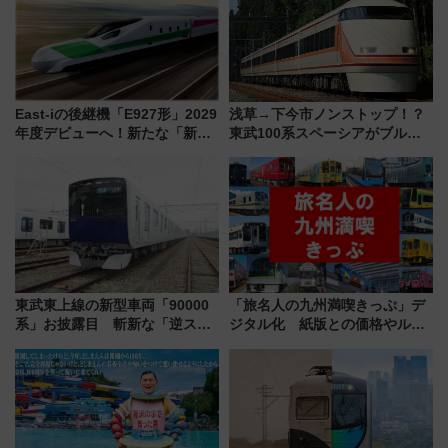
East-iの後継機「E927形」2029
浅草→下今市ノンストップ！？
年度デビューへ！新たな「新幹
東武100系スペーシアがブルー
線専用検測車」の性能を徹底解
リボン賞35周年記念で「デビュ
説【JR東日本】
ー当時の停車駅」を再現 運転
時刻や特急券の買い方を紹介
東武東上線の新型車両「90000
「旅名人の九州満喫きっぷ」デ
系」お披露目 斬新な「逆スラ
ジタル化 紙版との価格やルー
ント式」の先頭形状と明るく開
ルの違いを解説
放的な車内空間に注目、デビュ
ーは9月