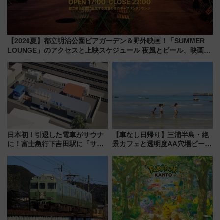
【2026夏】都立明治公園ビアガーデン＆野外映画！「SUMMER
LOUNGE」のアクセスと上映スケジュール 夜風とビール、映画を
満喫！
日本初！引退した電車がサウナ
【車なし日帰り】三浦半島・絶
に！富士急行下吉田駅に「サ電
景カフェと透明度AA穴場ビーチ
（SADEN）」2026年12月開
を巡る！ おトクな電車きっぷ活
業 行き交う電車の音や振動を
用してストレスフリー旅へ行こ
感じながら「ととのう」新感覚
う！