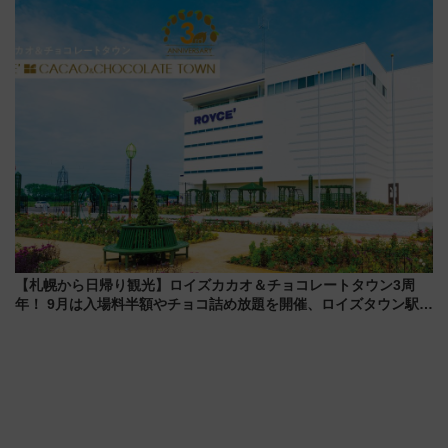
ール」で秋の関西旅を豪華にす
年祭にそうにゃん＆DB.スター
る方法（8月20日まで！）
マンが登場
【札幌から日帰り観光】ロイズカカオ＆チョコレートタウン3周
年！ 9月は入場料半額やチョコ詰め放題を開催、ロイズタウン駅か
らのアクセスも