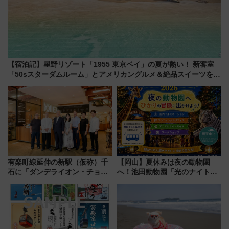
【宿泊記】星野リゾート「1955 東京ベイ」の夏が熱い！ 新客室
「50sスターダムルーム」とアメリカングルメ＆絶品スイーツを満
喫（千葉県浦安市）
有楽町線延伸の新駅（仮称）千
【岡山】夏休みは夜の動物園
石に「ダンデライオン・チョコ
へ！池田動物園「光のナイトズ
レート」が出店！ 東京メトロが
ー2026」で光と動物が彩る特別
1億円出資で挑む新時代のまちづ
な夜
くりとは？