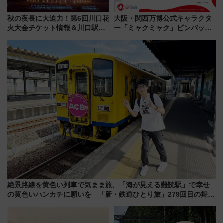
秋の夜長に大迫力！第6回川口花
大阪・関西万博公式キャラクタ
火大会チケット情報＆川口駅か
ー「ミャクミャク」ピンバッジ
らのアクセスガイド
新登場！関西の駅構内などで7月
中旬発売
絶景路線を黄色い列車で気まま旅、「海が見える難読駅」で幸せ
の黄色いハンカチに願いを 「新・鉄道ひとり旅」279回目の舞台
は「島原鉄道」