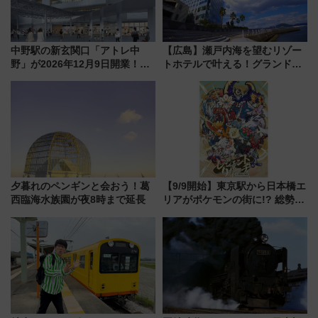
中野駅の新玄関口「アトレ中
【広島】瀬戸内海を望むリゾー
野」が2026年12月9日開業！新
トホテルで叶える！グランドプ
改札直結で屋上BBQも楽しめる
リンスホテル広島のフォトウエ
注目スポット
ディング＆カジュアルパーティ
ープラン
夕暮れのペンギンと会おう！葛
【9/9開始】東京駅から日本橋エ
西臨海水族園が夜8時まで延長
リアがポケモンの街に!? 総勢
100匹以上が出現「レジェンド
リサーチ」本格謎解き・グッズ
情報まとめ