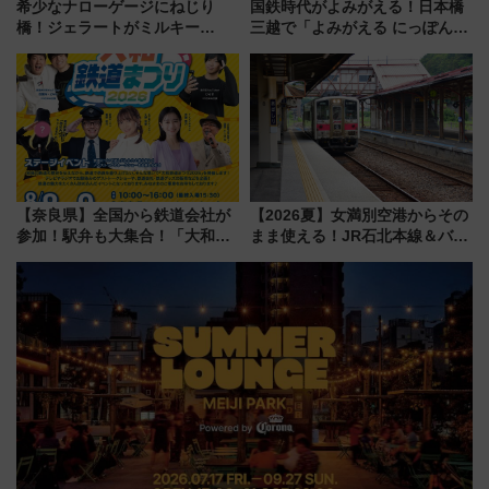
希少なナローゲージにねじり
国鉄時代がよみがえる！日本橋
橋！ジェラートがミルキー
三越で「よみがえる にっぽんの
米！？「新・鉄道ひとり旅」
鉄道展」7/22-8/3開催、広田尚
278回目の舞台は「三岐鉄道北
敬の名作写真も、駅弁フェスも
勢線」
同時開催！
【奈良県】全国から鉄道会社が
【2026夏】女満別空港からその
参加！駅弁も大集合！「大和鉄
まま使える！JR石北本線＆バス
道まつり2026」が8月8日・9日
乗り放題「北見・網走周遊フリ
に開催決定
ーパス」でおトクに道東観光
（8/3発売）