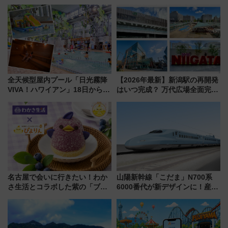
全天候型屋内プール「日光霧降
【2026年最新】新潟駅の再開発
VIVA！ハワイアン」18日から営
はいつ完成？ 万代広場全面完成
業開始 小さなお子様連れのフ
から「にいがた2キロ」・古町再
ァミリーから大人まで幅広い世
開発、バスタ新潟構想まで徹底
代が一日中楽しる夏のリゾート
解説！
を楽しんで
名古屋で会いに行きたい！わか
山陽新幹線「こだま」N700系
さ生活とコラボした紫の「ブル
6000番代が新デザインに！産学
ーベリーぴよりん」期間限定販
連携で描く瀬戸内の波模様 運
売
用は今冬から