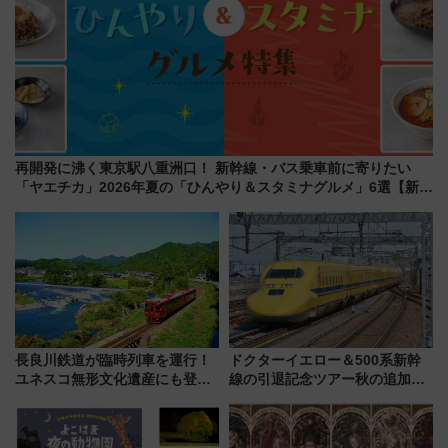
再開発に沸く東京駅八重洲口！ 新幹線・バス乗車前に寄りたい
「ヤエチカ」2026年夏の「ひんやり＆スタミナグルメ」6選【新店
舗も！】
長良川鉄道が臨時列車を運行！
ドクターイエロー＆500系新幹
ユネスコ無形文化遺産にも登録
線の引退記念ツアー秋の追加企
された「郡上おどり」楽しむ人
画が決定！乗車体験やグッズ・
に 乗車には予約が必要
ホテル情報まとめ