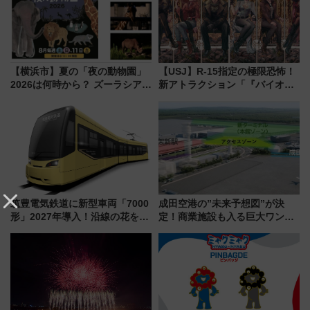
【横浜市】夏の「夜の動物園」
【USJ】R-15指定の極限恐怖！
2026は何時から？ ズーラシア・
新アトラクション「『バイオハ
野毛山・金沢の電車アクセスや
ザード レクイエム』 ザ・ダイ
見どころ、限定イベントを徹底
ブ」今秋登場 ―予測不能の恐
解説！
怖に泣き叫べ―
筑豊電気鉄道に新型車両「7000
成田空港の”未来予想図”が決
形」2027年導入！沿線の花をイ
定！商業施設も入る巨大ワンタ
メージしたイエローを採用 車
ーミナル、京成の高架新駅整備
内は落ち着いたゆとりある空間
で新型特急が品川･羽田とを結
に
ぶ！ JR空港駅は2面3線化！