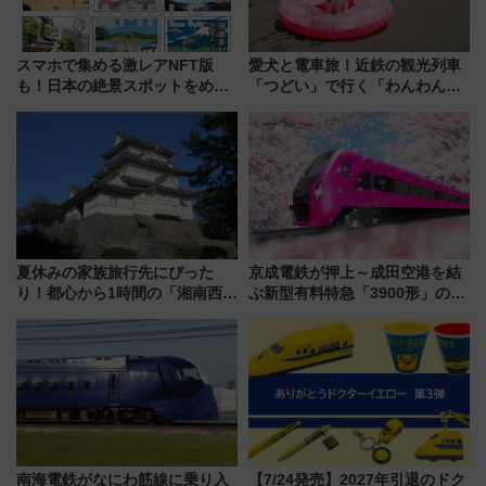
スマホで集める激レアNFT版
愛犬と電車旅！近鉄の観光列車
も！日本の絶景スポットをめぐ
「つどい」で行く「わんわん列
って集める「索道印(さくどうい
車」第5弾！海辺のBBQも楽し
ん)」企画がスタート
める日帰りツアー
夏休みの家族旅行先にぴった
京成電鉄が押上～成田空港を結
り！都心から1時間の「湘南西エ
ぶ新型有料特急「3900形」のコ
リア」満喫ガイド 鎌倉・江の
ンセプト・デザイン公開 愛称
島とは異なる魅力を持つ今夏の
募集も実施
注目スポット
南海電鉄がなにわ筋線に乗り入
【7/24発売】2027年引退のドク