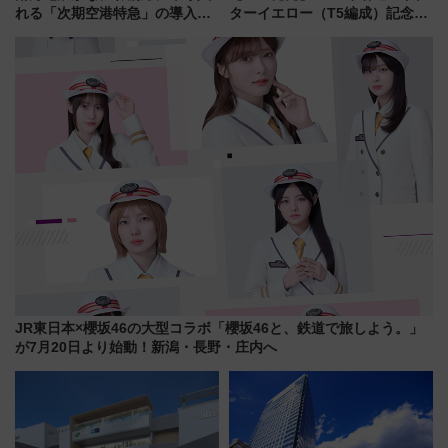
れる「次期空港特急」の導入を
ターイエロー（T5編成）記念グ
決定！ピニンファリーナによる
ッズ7種が登場！ 新幹線車内放
日本初の鉄道デザイン
送の目覚まし時計など通販・販
売店舗まとめ
JR東日本×櫻坂46の大型コラボ「櫻坂46と、鉄道で旅しよう。」
が7月20日より始動！新潟・長野・庄内へ