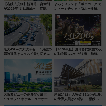
【名鉄広見線】新可児～御嵩間
よみうりランド「ポケパーク カ
が2029年4月に廃止へ 存続協
ントー」チケット新ルール解
議終了で100年の歴史に幕
説！購入制限の緩和と入場時の
本人確認が11月スタート
最大45kmの大渋滞も！？お盆の
【2026年版】夏休みに家族で夜
高速道路をスイスイ乗り切る快
の動物園はいかが？東山動植物
適ドライブ術
園＆のんほいパーク「ナイト
ZOO」開催情報
大阪城ビューの絶景宿が最大
来館1422万人突破！ゆめが丘駅
52%オフ!? ホテルニューオータ
の乗降人員は2.4倍に 相鉄いず
ニ大阪の40周年「夏のタイムセ
み野線「ゆめが丘ソラトス」2周