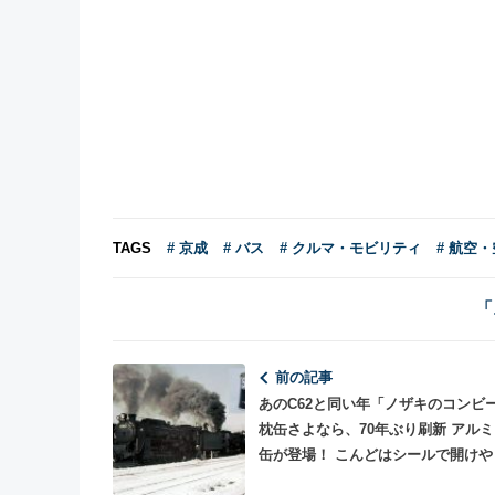
TAGS
# 京成
# バス
# クルマ・モビリティ
# 航空・
「
前の記事
あのC62と同い年「ノザキのコンビ
枕缶さよなら、70年ぶり刷新 アル
缶が登場！ こんどはシールで開けや
味期限も延長！