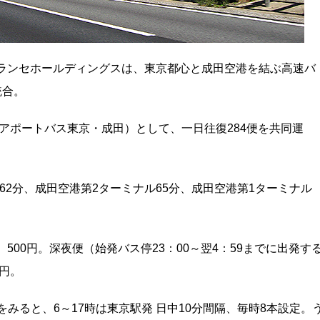
トランセホールディングスは、東京都心と成田空港を結ぶ高速バ
統合。
T』（エアポートバス東京・成田）として、一日往復284便を共同運
62分、成田空港第2ターミナル65分、成田空港第1ターミナル
500円。深夜便（始発バス停23：00～翌4：59までに出発す
0円。
o-narita/）をみると、6～17時は東京駅発 日中10分間隔、毎時8本設定。