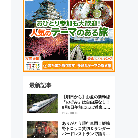
最新記事
【明日から】お盆の新幹線
「のぞみ」は自由席なし！
8月8日午前はほぼ満席…で
も数時間ズラせば空きが見
2026.08.06
つかることも 混雑避ける
「空席」探しのコツ
ありがとう現行車両！嵯峨
野トロッコ貸切＆サンダー
バードレストランで語り合