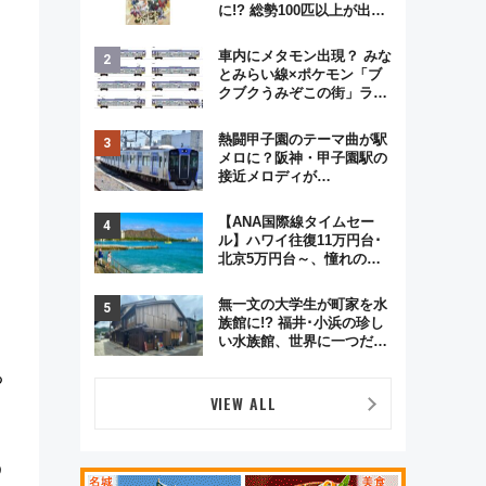
に!? 総勢100匹以上が出現
「レジェンドリサーチ」本
格謎解き・グッズ情報まと
車内にメタモン出現？ みな
め
とみらい線×ポケモン「ブ
クブクうみぞこの街」ラッ
ピング電車が運行開始に！
この夏は直通列車で横浜
熱闘甲子園のテーマ曲が駅
へ！
メロに？阪神・甲子園駅の
接近メロディが
Vaundy「かげろう」×向谷
実アレンジの特別仕様へ、
【ANA国際線タイムセー
8月5日始発から
ル】ハワイ往復11万円台･
北京5万円台～、憧れのビ
ジネスクラスも！来春の
GW旅行まで狙える激アツ
無一文の大学生が町家を水
路線まとめ（8/10まで）
族館に!? 福井･小浜の珍し
い水族館、世界に一つだけ
の塗り箸制作体験、鯖街道
る
の御食国など 小浜観光レポ
第2弾
VIEW ALL
う