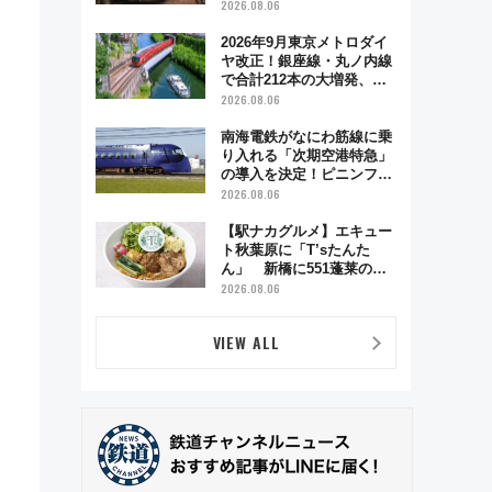
う秋の京都 斉藤雪乃＆福
2026.08.06
原トシヒロと行く！9月13
日「京都の鉄道満喫ツア
2026年9月東京メトロダイ
ー」開催
ヤ改正！銀座線・丸ノ内線
で合計212本の大増発、混
雑緩和に期待
2026.08.06
南海電鉄がなにわ筋線に乗
り入れる「次期空港特急」
の導入を決定！ピニンファ
リーナによる日本初の鉄道
2026.08.06
デザイン
【駅ナカグルメ】エキュー
ト秋葉原に「T’sたんた
ん」 新橋に551蓬莱の
DNAを継ぐ「東京豚饅」、
2026.08.06
オムライス専門店「肉とた
まご」新グルメ続々登場！
VIEW ALL
【2026年8月】