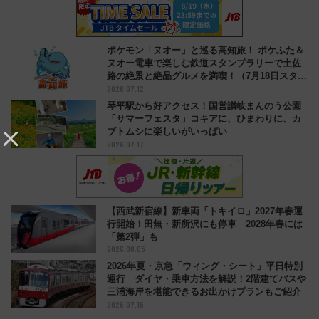
ポケモン「ヌオー」と巡る高知旅！ ポケふた＆
ヌオー電車で楽しむ鉄道スタンプラリーで土佐
路の絶景と絶品グルメを満喫！（7月18日スター
2026.07.12
ト）
琴平駅から好アクセス！国営讃岐まんのう公園
「サマーフェスタ」コキアに、ひまわりに、カ
ブトムシに楽しいがいっぱい
2026.07.17
【西武新宿線】新車両「トキイロ」2027年春運
行開始！田無・新所沢にも停車 2028年春には
「第2弾」も
2026.08.05
2026年夏・京急「ウィング・シート」平日特別
運行 ダイヤ・乗車方法を解説！2階建てバスや
三浦海岸を堪能できるお出かけプランもご紹介
2026.07.16