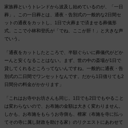
家族葬というトレンドから波及し始めているのが、「一日
葬」。この一日葬とは、通夜・告別式の一般的な2日間セ
ットの通夜をカットし、1日で火葬まで済ませる葬儀形
式。ここで小林和登氏が「でね、ここが肝！」と大きな声
でいう。
「通夜をカットしたところで、半額ぐらいに葬儀代がどか
ーんと安くなることはない。まず、世の中の斎場が1日で
貸してくれるところってないんですね。一般的に通夜・告
別式の二日間でワンセットなんです。だから1日借りても2
日間分の料金がかかります」
「これはお寺やお坊さんも同じ。1日でも2日でもやること
は変わらないので、お布施の金額は大きく変わりません。
しかも、お布施をもらうお寺側も、檀家（布施を寺に払っ
てその寺に属し財政を助ける家）のリクエストにあわせて