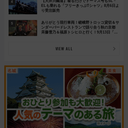
【大井川鐵道】着るだけでトーマス号もSL・
ELも乗れる「フリーきっぷTシャツ」8月6日よ
り受注販売
ありがとう現行車両！嵯峨野トロッコ貸切＆サ
ンダーバードレストランで語り合う秋の京都
斉藤雪乃＆福原トシヒロと行く！9月13日「京
都の鉄道満喫ツアー」開催
VIEW ALL