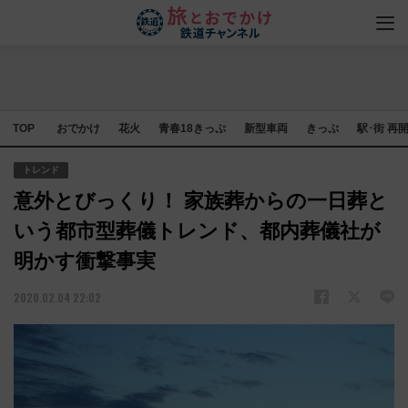
TOP
おでかけ
花火
青春18きっぷ
新型車両
きっぷ
駅･街 再
トレンド
意外とびっくり！ 家族葬からの一日葬と
いう都市型葬儀トレンド、都内葬儀社が
明かす衝撃事実
2020.02.04 22:02