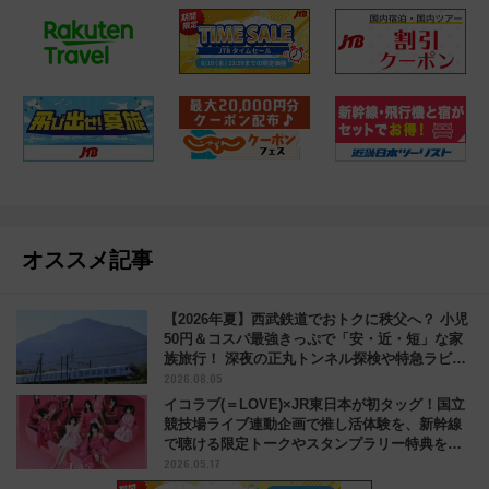
オススメ記事
【2026年夏】西武鉄道でおトクに秩父へ？ 小児
50円＆コスパ最強きっぷで「安・近・短」な家
族旅行！ 深夜の正丸トンネル探検や特急ラビュ
2026.08.05
ーも
イコラブ(＝LOVE)×JR東日本が初タッグ！国立
競技場ライブ連動企画で推し活体験を、新幹線
で聴ける限定トークやスタンプラリー特典を解
2026.05.17
説