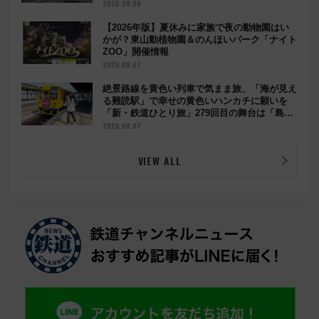
2026.08.08
【2026年版】夏休みに家族で夜の動物園はい
かが？東山動植物園＆のんほいパーク「ナイト
ZOO」開催情報
2026.08.07
絶景路線を黄色い列車で気まま旅、「海が見え
る難読駅」で幸せの黄色いハンカチに願いを
「新・鉄道ひとり旅」279回目の舞台は「島原
鉄道」
2026.08.07
VIEW ALL