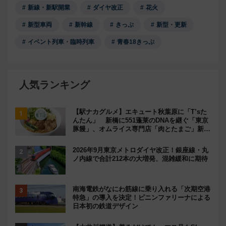
新線・新駅開業
ダイヤ改正
花火
新型車両
新幹線
きっぷ
新型・更新
イベント列車・臨時列車
青春18きっぷ
人気ランキング
【駅ナカグルメ】エキュート秋葉原に「T’sた
んたん」 新橋に551蓬莱のDNAを継ぐ「東京
豚饅」、オムライス専門店「肉とたまご」新グ
ルメ続々登場！【2026年8月】
2026年9月東京メトロダイヤ改正！銀座線・丸
ノ内線で合計212本の大増発、混雑緩和に期待
南海電鉄がなにわ筋線に乗り入れる「次期空港
特急」の導入を決定！ピニンファリーナによる
日本初の鉄道デザイン