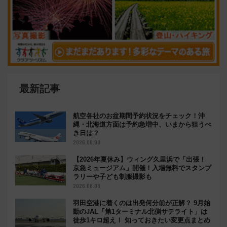
最新記事
航空各社のお盆期間予約状況をチェック！沖
縄・北海道方面は予約急増中、いまから狙うべ
き日は？
2026.08.08
【2026年夏休み】ウィング久里浜で「出張！
京急ミュージアム」開催！入場無料でスタンプ
ラリーや子ども制服撮影も
2026.08.08
羽田空港に着くのは出発何分前が正解？ 9月始
動のJAL「第1ターミナル北側サテライト」は
徒歩1キロ超え！ 知っておきたい変更点まとめ