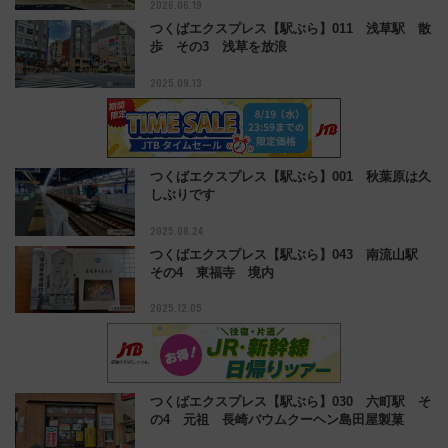
2026.06.19
つくばエクスプレス【駅ぶら】011 浅草駅 散
歩 その3 浅草を放浪
2025.09.13
つくばエクスプレス【駅ぶら】001 秋葉原は久
しぶりです
2025.08.24
つくばエクスプレス【駅ぶら】043 南流山駅
その4 東福寺 境内
2025.12.05
つくばエクスプレス【駅ぶら】030 六町駅 そ
の4 元祖 長崎バウムクーヘン島田屋製菓