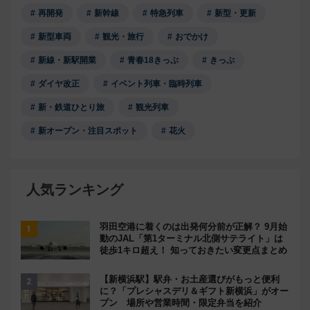
再開発
新幹線
特急列車
新型・更新
新型車両
観光・旅行
おでかけ
新線・新駅開業
青春18きっぷ
きっぷ
ダイヤ改正
イベント列車・臨時列車
新・鉄道ひとり旅
観光列車
新オープン・注目スポット
花火
人気ランキング
羽田空港に着くのは出発何分前が正解？ 9月始
動のJAL「第1ターミナル北側サテライト」は
徒歩1キロ超え！ 知っておきたい変更点まとめ
【新横浜駅】駅弁・お土産選びがもっと便利
に？「プレシャスデリ＆ギフト新横浜」がオー
プン 場所や営業時間・限定弁当を紹介