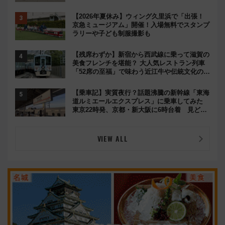
【2026年夏休み】ウィング久里浜で「出張！
京急ミュージアム」開催！入場無料でスタンプ
ラリーや子ども制服撮影も
【残席わずか】新宿から西武線に乗って滋賀の
美食フレンチを堪能？ 大人気レストラン列車
「52席の至福」で味わう近江牛や伝統文化の特
別コラボ
【乗車記】実質夜行？話題沸騰の新幹線「東海
道ルミエールエクスプレス」に乗車してみた
東京22時発、京都・新大阪に6時台着 見どこ
ろは岐阜羽島の素晴らし過ぎる朝
VIEW ALL