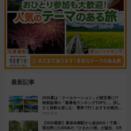
最新記事
2026夏は「クールケーション」が新定番に!?
検索急増の「避暑地ランキングTOP5」。涼し
さと移動を楽しむ、電車で行くおすすめ観光情
報も
2026.08.10
【2026最新】幕張本郷駅から徒歩6分！千葉・
習志野に5,000本の「ひまわり畑」が誕生、8月