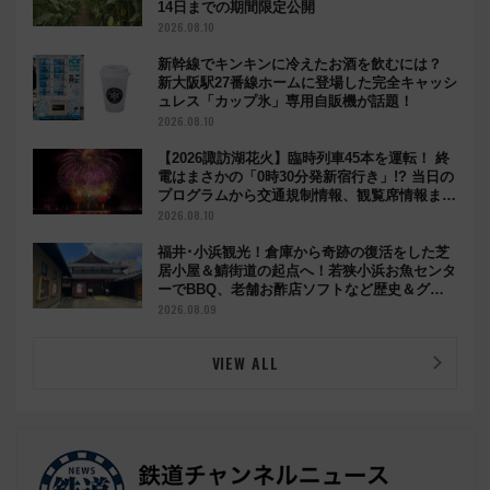
14日までの期間限定公開
2026.08.10
新幹線でキンキンに冷えたお酒を飲むには？
新大阪駅27番線ホームに登場した完全キャッシ
ュレス「カップ氷」専用自販機が話題！
2026.08.10
【2026諏訪湖花火】臨時列車45本を運転！ 終
電はまさかの「0時30分発新宿行き」!? 当日の
プログラムから交通規制情報、観覧席情報まで
徹底解説
2026.08.10
福井･小浜観光！倉庫から奇跡の復活をした芝
居小屋＆鯖街道の起点へ！若狭小浜お魚センタ
ーでBBQ、老舗お酢店ソフトなど歴史＆グル
メ散歩
2026.08.09
VIEW ALL