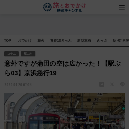
TOP
おでかけ
花火
青春18きっぷ
新型車両
きっぷ
駅･街 再
コラム
駅ぶら
意外ですが蒲田の空は広かった！【駅ぶ
ら03】京浜急行19
2020.04.20 07:04