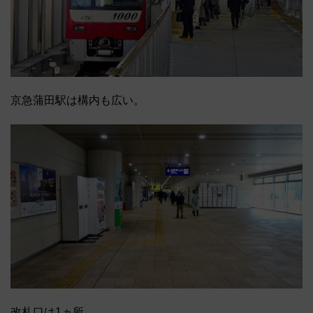
京急蒲田駅は構内も広い。
改札口は1ヵ所。