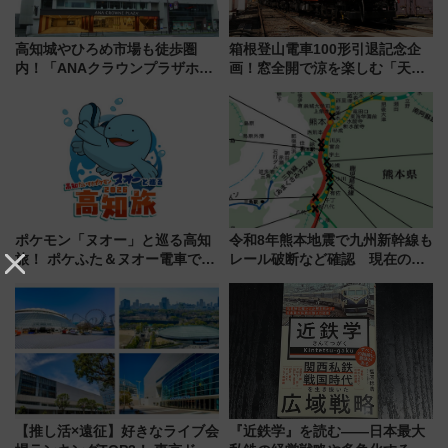
高知城やひろめ市場も徒歩圏
箱根登山電車100形引退記念企
内！「ANAクラウンプラザホテ
画！窓全開で涼を楽しむ「天然
ル高知」が8月開業
クーラー体験号」と限定鉄コレ
発売
ポケモン「ヌオー」と巡る高知
令和8年熊本地震で九州新幹線も
旅！ ポケふた＆ヌオー電車で楽
レール破断など確認 現在の運
しむ鉄道スタンプラリーで土佐
転見合わせ状況と交通網への影
路の絶景と絶品グルメを満喫！
響
（7月18日スタート）
【推し活×遠征】好きなライブ会
『近鉄学』を読む――日本最大