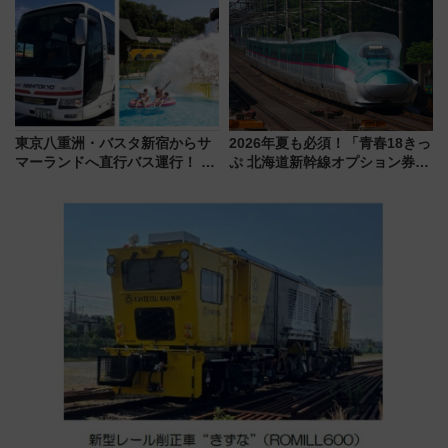
新鎌ヶ谷はどう変わる？ 全テナ
オープン 秋からはビストロ営業
ント情報も公開！
も！
東京八重洲・バスタ新宿からサ
2026年夏も必須！「青春18きっ
マーランドへ直行バス運行！ お
ぷ 北海道新幹線オプション券」
トクな1Dayパスで夏のプールと
自動改札対応ルールと途中下車
推し活を楽しもう！（2026年
の罠
8/1～31）