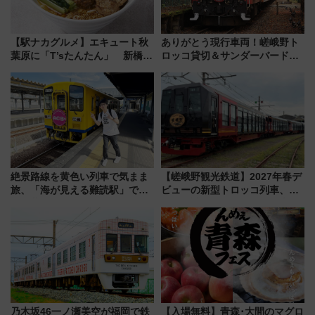
【駅ナカグルメ】エキュート秋
ありがとう現行車両！嵯峨野ト
葉原に「T’sたんたん」 新橋に
ロッコ貸切＆サンダーバードレ
551蓬莱のDNAを継ぐ「東京豚
ストランで語り合う秋の京都
饅」、オムライス専門店「肉と
斉藤雪乃＆福原トシヒロと行
たまご」新グルメ続々登場！
く！9月13日「京都の鉄道満喫
【2026年8月】
ツアー」開催
絶景路線を黄色い列車で気まま
【嵯峨野観光鉄道】2027年春デ
旅、「海が見える難読駅」で幸
ビューの新型トロッコ列車、い
せの黄色いハンカチに願いを
よいよ試運転開始へ！現行車両
「新・鉄道ひとり旅」279回目
は2026年で引退
の舞台は「島原鉄道」
乃木坂46一ノ瀬美空が福岡で鉄
【入場無料】青森･大間のマグロ