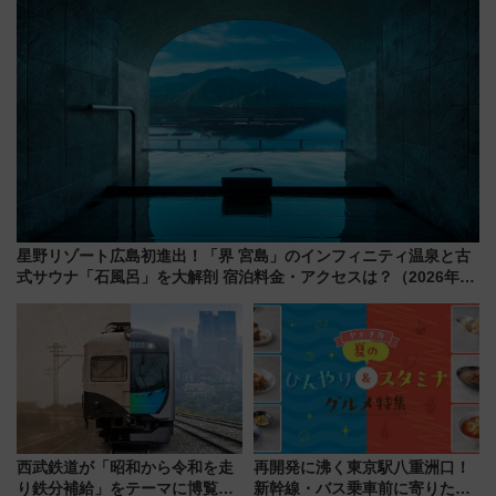
星野リゾート広島初進出！「界 宮島」のインフィニティ温泉と古
式サウナ「石風呂」を大解剖 宿泊料金・アクセスは？（2026年7
月23日開業）
西武鉄道が「昭和から令和を走
再開発に沸く東京駅八重洲口！
り鉄分補給」をテーマに博覧会
新幹線・バス乗車前に寄りたい