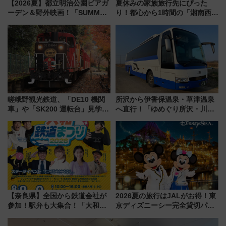
【2026夏】都立明治公園ビアガ
夏休みの家族旅行先にぴった
ーデン＆野外映画！「SUMMER
り！都心から1時間の「湘南西エ
LOUNGE」のアクセスと上映ス
リア」満喫ガイド 鎌倉・江の
ケジュール 夜風とビール、映画
島とは異なる魅力を持つ今夏の
を満喫！
注目スポット
嵯峨野観光鉄道、「DE10 機関
所沢から伊香保温泉・草津温泉
車」や「SK200 運転台」見学ツ
へ直行！「ゆめぐり所沢・川越
アーを開催！ ラストランイベン
号」で群馬の温泉旅をもっと気
トの一環で激レア体験できちゃ
軽に 運行ダイヤ・運賃を解説
うかも 参加方法やスケジュール
をご紹介
【奈良県】全国から鉄道会社が
2026夏の旅行はJALがお得！東
参加！駅弁も大集合！「大和鉄
京ディズニーシー完全貸切パー
道まつり2026」が8月8日・9日
ティー招待券が当たるキャンペ
に開催決定
ーン始まる 条件は「夏の国内