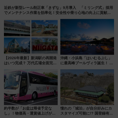
近鉄が新型レール削正車「きずな」9月導入 「ミリング式」採用
でメンテナンス作業を効率化！安全性や乗り心地の向上に貢献す
るだけでなく、全線区で活躍するための仕組みも
【2026年最新】新潟駅の再開発
沖縄・小浜島「はいむるぶし」
はいつ完成？ 万代広場全面完成
に最高峰プールヴィラ誕生！ 石
から「にいがた2キロ」・古町再
垣島から船で向かう究極のご褒
開発、バスタ新潟構想まで徹底
美旅「何もしない贅沢」を体験
解説！
してみない？
約半数が「お盆は帰省予定な
憧れの「城泊」が自分好みにカ
し」！物価高・運賃値上げが財
スタマイズ可能に!? 国登録有形