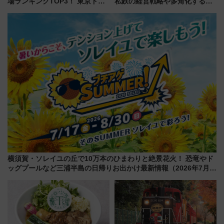
場ランキングTOP3！ 東京ドー
私鉄の経営戦略や多角化する事
ムや大阪城ホールが選ばれる理
業の根底にある考えを浮き彫り
由と交通アクセス術、ライブ会
にする一冊
場に何を求める？
横須賀・ソレイユの丘で10万本のひまわりと絶景花火！ 恐竜やド
ッグプールなど三浦半島の日帰りお出かけ最新情報（2026年7月
17日～開催）