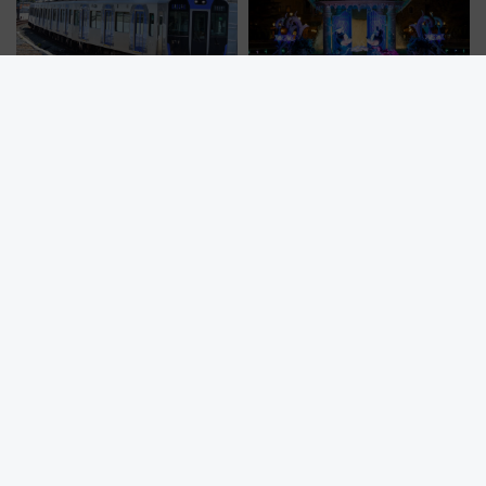
熱闘甲子園のテーマ曲が駅メロ
祝25周年！東京ディズニーシー
に？阪神・甲子園駅の接近メロ
を水路で巡る8つのテーマポート
ディがVaundy「かげろう」×向
と限定デコレーションを解説
谷実アレンジの特別仕様へ、8月
5日始発から
【岡山】夏休みは夜の動物園へ！池田動物園「光のナイトズー