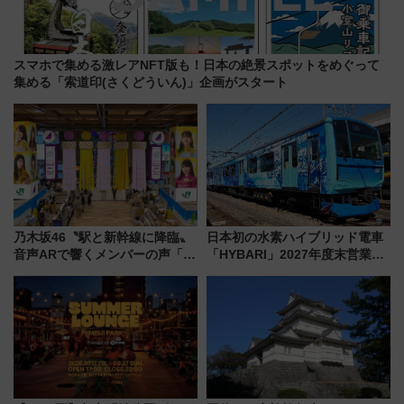
スマホで集める激レアNFT版も！日本の絶景スポットをめぐって
集める「索道印(さくどういん)」企画がスタート
乃木坂46〝駅と新幹線に降臨〟
日本初の水素ハイブリッド電車
音声ARで響くメンバーの声「真
「HYBARI」2027年度末営業運
夏の全国ツアー2026」
転へ 鉄道・発電・まちづくり
で水素利活用が加速