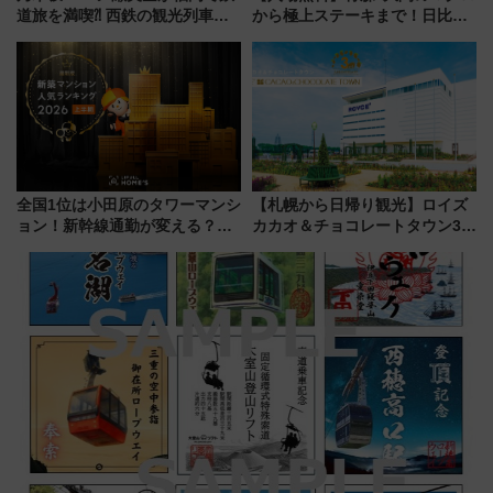
道旅を満喫⁈ 西鉄の観光列車
から極上ステーキまで！日比谷
「THE RAIL KITCHEN
公園で「んめぇ青森フェス」と
CHIKUGO」で巡る福岡･太宰
人気フードフェス「肉祭」が同
府･柳川の旅！YouTubeが公開
時開催に！
に
全国1位は小田原のタワーマンシ
【札幌から日帰り観光】ロイズ
ョン！新幹線通勤が変える？
カカオ＆チョコレートタウン3周
「住みたい街」の最新トレンド
年！ 9月は入場料半額やチョコ
【新築マンション人気ランキン
詰め放題を開催、ロイズタウン
グ】
駅からのアクセスも