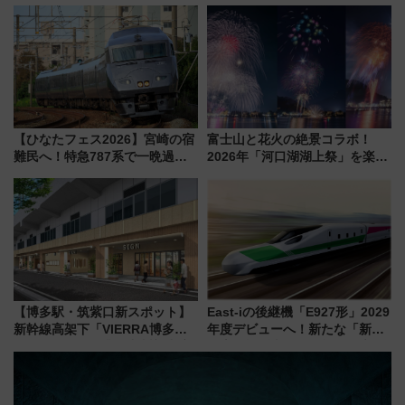
布を直撃、往復1万円以内なら帰
文化財・丸亀城「延寿閣別館」
りたいけど……【WILLER お盆
にオーダーメイド型の宿泊プラ
帰省動向調査】
ンが誕生！
【ひなたフェス2026】宮崎の宿
富士山と花火の絶景コラボ！
難民へ！特急787系で一晩過ご
2026年「河口湖湖上祭」を楽し
せる夜間滞在型イベント「スワ
む完全ガイド＆鉄道アクセスの
ローおひさま」が救世主に？
ススメ
【博多駅・筑紫口新スポット】
East-iの後継機「E927形」2029
新幹線高架下「VIERRA博多テ
年度デビューへ！新たな「新幹
ラス」が9/18開業！九州初出店
線専用検測車」の性能を徹底解
など注目の全6店舗 「博多活憩
説【JR東日本】
通り」も一新