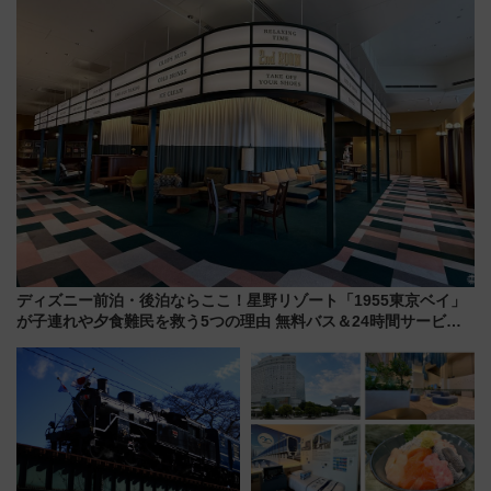
線に2回搭乗」
ディズニー前泊・後泊ならここ！星野リゾート「1955東京ベイ」
が子連れや夕食難民を救う5つの理由 無料バス＆24時間サービス
で混雑回避