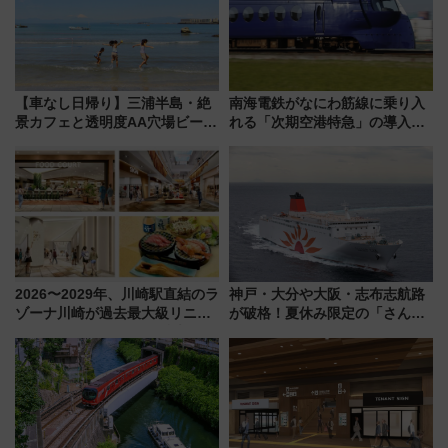
【車なし日帰り】三浦半島・絶
南海電鉄がなにわ筋線に乗り入
景カフェと透明度AA穴場ビーチ
れる「次期空港特急」の導入を
を巡る！ おトクな電車きっぷ活
決定！ピニンファリーナによる
用してストレスフリー旅へ行こ
日本初の鉄道デザイン
う！
2026〜2029年、川崎駅直結のラ
神戸・大分や大阪・志布志航路
ゾーナ川崎が過去最大級リニュ
が破格！夏休み限定の「さんふ
ーアル！ フードコート拡大など
らわあスペシャルセール」スタ
「いつから何が変わるか」徹底
ート 夕朝食ビュッフェ付きで
解説！
快適な船旅はいかが？