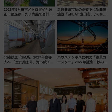
2026年9月東京メトロダイヤ改
名鉄豊田市駅の高架下に新商業
正！銀座線・丸ノ内線で合計
施設「μPLAT 豊田市」が8月26
212本の大増発、混雑緩和に期
日開業！全8店舗が出店し街の新
待
たな玄関口へ
北陸鉄道「1M系」2027年度導
ハウステンボスに初の「絶景コ
入へ 「空に始まり、海へ続く」
ースター」2027年誕生！秋の
白山比咩神社をモチーフにした
「すんごいハロウィン」見どこ
神秘的なデザイン
ろも一挙紹介