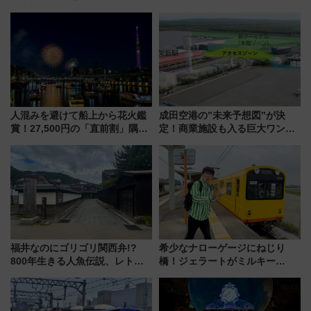
を実施！くすのきホールで8月
「ヤエチカ」2026年夏の「ひん
14日から 新車両「トキイロ」体
やり＆スタミナグルメ」6選【新
験ブースも アクセスや申込方法
店舗も！】
を解説
人混みを避けて船上から花火鑑
成田空港の”未来予想図”が決
賞！27,500円の「直前割」隅田
定！商業施設も入る巨大ワンタ
川花火クルーズはデパ地下グル
ーミナル、京成の高架新駅整備
メも持ち込みOK
で新型特急が品川･羽田とを結
ぶ！ JR空港駅は2面3線化！
福井なのにゴリゴリ関西弁!?
希少なナローゲージにねじり
800年生きる人魚伝説、レトロ
橋！ジェラートがミルキー
建築の町並み「小浜西組」、町
米！？「新・鉄道ひとり旅」
屋カフェで非日常を！週末観光
278回目の舞台は「三岐鉄道北
に最適な小浜の歩き方
勢線」