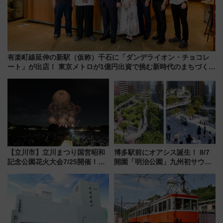
有楽町線延伸の新駅（仮称）千石に「ダンデライオン・チョコレ
ート」が出店！ 東京メトロが1億円出資で挑む新時代のまちづくり
とは？
【立川市】立川まつり国営昭和
博多駅前にオアシス誕生！ 8/7
記念公園花火大会7/25開催！
開園「明治公園」九州初サウナ
5000発の花火が夜を彩る 今年は
TOTOPAや日本一のピザなど絶
混雑に要注意、その理由は
品グルメ登場で駅前の過ごし方
はどう変わる？