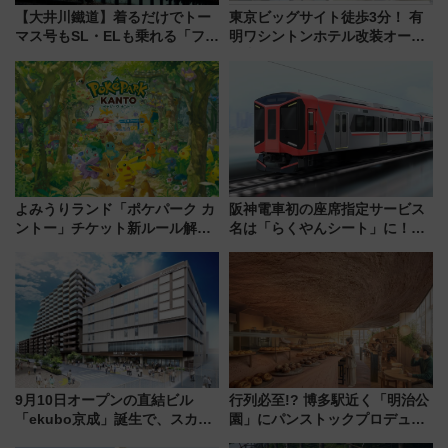
【大井川鐵道】着るだけでトー
東京ビッグサイト徒歩3分！ 有
マス号もSL・ELも乗れる「フリ
明ワシントンホテル改装オープ
ーきっぷTシャツ」8月6日より
ン直前「ゆりかもめ運転台付き
受注販売
客室」や海鮮丼が人気の朝食ビ
ュッフェを現地レポ
よみうりランド「ポケパーク カ
阪神電車初の座席指定サービス
ントー」チケット新ルール解
名は「らくやんシート」に！新
説！購入制限の緩和と入場時の
型3000系で大阪梅田～山陽姫路
本人確認が11月スタート
を快適移動
9月10日オープンの直結ビル
行列必至!? 博多駅近く「明治公
「ekubo京成」誕生で、スカイ
園」にパンストックプロデュー
ライナーも停まる巨大ハブ駅・
スの新業態『Land Bageri』8/7