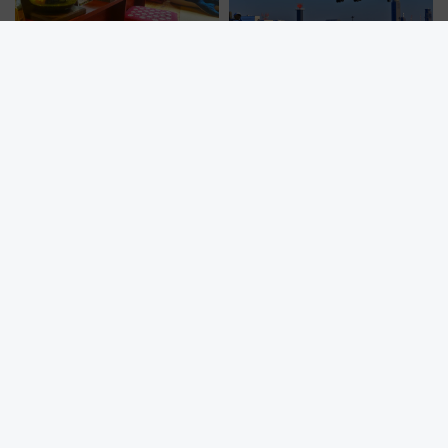
無一文の大学生が町家を水族館
ANAが機内持ち込みを厳格化
に!? 福井･小浜の珍しい水族
【夏休みの移動に注意！】ハン
館、世界に一つだけの塗り箸制
ドバッグやPCケースも対象の
作体験、鯖街道の御食国など 小
「身の回り品」新サイズ制限
浜観光レポ 第2弾
(40×30×20cm)おさらい
【名鉄広見線】新可児～御嵩間が2029年4月に廃止へ 存続協議終
了で100年の歴史に幕