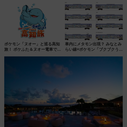
ルカナ』カードをゲット！最新
された「郡上おどり」楽しむ人
デコレーションも徹底解説
に 乗車には予約が必要
ポケモン「ヌオー」と巡る高知
車内にメタモン出現？ みなとみ
旅！ ポケふた＆ヌオー電車で楽
らい線×ポケモン「ブクブクうみ
しむ鉄道スタンプラリーで土佐
ぞこの街」ラッピング電車が運
路の絶景と絶品グルメを満喫！
行開始に！ この夏は直通列車で
（7月18日スタート）
横浜へ！