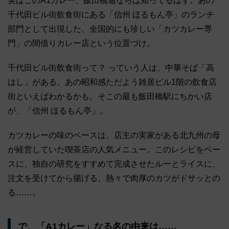
実はこのA1カレー、飯田橋通ならば知ってるはず。あの
千代田ビル街飲食街にある「信州 ほるもん亭」のランチ
部門として出現した、全国的にも珍しい「カツカレー専
門」の間借りカレー店という位置づけ。
千代田ビル街飲食街って？ っていう人は、中華そば「高
はし」がある、あの昭和感ただよう雑居ビル1階の飲食店
街といえばわかるかも。そこの最も飯田橋駅にちかい店
が、「信州 ほるもん亭」。
カツカレーの味のベースは、店主の実家がある北九州の母
が経営していた喫茶店の人気メニュー。このレシピをベー
スに、独自の研究をすすめて完成させたルーとライスに、
注文を受けてから揚げる、熱々で肉厚のカツがドサッとの
る……。
で、「A1カレー」なる名の由来は……