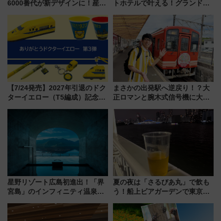
6000番代が新デザインに！産学
トホテルで叶える！グランドプ
連携で描く瀬戸内の波模様 運
リンスホテル広島のフォトウエ
用は今冬から
ディング＆カジュアルパーティ
ープラン
【7/24発売】2027年引退のドク
まさかの出発駅へ逆戻り！？大
ターイエロー（T5編成）記念グ
正ロマンと腕木式信号機に大興
ッズ7種が登場！ 新幹線車内放
奮「新・鉄道ひとり旅」277回
送の目覚まし時計など通販・販
目の舞台は岐阜県の「明知鉄
売店舗まとめ
道」
星野リゾート広島初進出！「界
夏の夜は「さるびあ丸」で飲も
宮島」のインフィニティ温泉と
う！船上ビアガーデンで東京湾
古式サウナ「石風呂」を大解剖
の夜景を眺めながら軽く一
宿泊料金・アクセスは？（2026
杯……工場直送生ビールや島グ
年7月23日開業）
ルメが美味い