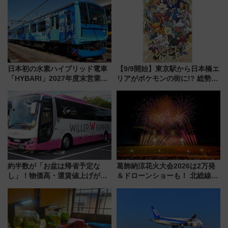
注目観光列車まとめ きっぷの取
り方は？
日本初の水素ハイブリッド電車
【9/9開始】東京駅から日本橋エ
「HYBARI」2027年度末営業運
リアがポケモンの街に!? 総勢
転へ 鉄道・発電・まちづくり
100匹以上が出現「レジェンド
で水素利活用が加速
リサーチ」本格謎解き・グッズ
情報まとめ
約半数が「お盆は帰省予定な
葛飾納涼花火大会2026は2万発
し」！物価高・運賃値上げが財
＆ドローンショーも！ 北総線を
布を直撃、往復1万円以内なら帰
使った穴場アクセスや臨時列
りたいけど……【WILLER お盆
車、観覧スポット情報と周辺観
帰省動向調査】
光まとめ（7/28開催）