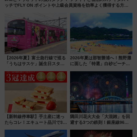
ッチでFLY ON ポイントや上級会員資格を効率よく獲得する方法
を解説
【2026年夏】富士急行線で巡る
2026年夏は那智勝浦へ！熊野灘
「うちはサスケ」誕生日スタン
に面した「特選」白砂ビーチは
プラリー！富士急ハイランド限
必見 「第17回那智勝浦町花火大
定グルメ＆グッズ徹底ガイド
会」は8月11日開催！
【新幹線停車駅】手土産に迷っ
隅田川花火大会「大混雑」を回
たらコレ！エキュート品川で3年
避する3つの鉄則！銀座線96本
連続売上1位を獲得した定番手土
増発･浅草線臨時ダイヤ･スカイ
産スイーツとは？
ツリー駅の規制まとめ 7/25開催