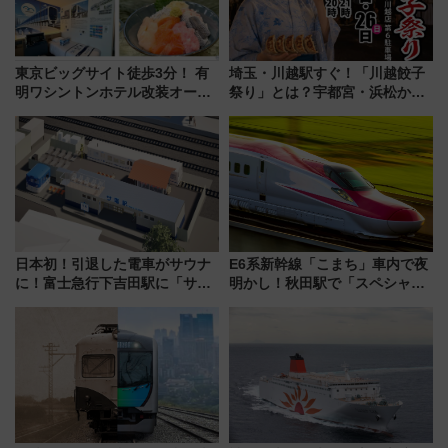
東京ビッグサイト徒歩3分！ 有
埼玉・川越駅すぐ！「川越餃子
明ワシントンホテル改装オープ
祭り」とは？宇都宮・浜松から
ン直前「ゆりかもめ運転台付き
ご当地和牛まで全国の人気餃子
客室」や海鮮丼が人気の朝食ビ
を食べ比べ【7月25日・26日開
ュッフェを現地レポ
催】
日本初！引退した電車がサウナ
E6系新幹線「こまち」車内で夜
に！富士急行下吉田駅に「サ電
明かし！秋田駅で「スペシャル
（SADEN）」2026年12月開
ナイト」8月開催、料金や予約方
業 行き交う電車の音や振動を
法は？
感じながら「ととのう」新感覚