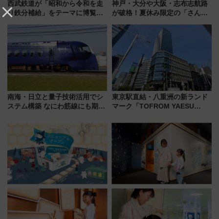
西武鉄道が「昭和から令和を走
神戸・大分や大阪・志布志航路
り鉄分補給」をテーマに博覧会
が破格！夏休み限定の「さんふ
を実施！くすのきホールで8月
らわあスペシャルセール」スタ
14日から 新車両「トキイロ」体
ート 夕朝食ビュッフェ付きで
験ブースも アクセスや申込方法
快適な船旅はいかが？
を解説
南海・日立と量子技術活用でシ
東京駅直結・八重洲の新ランド
ステム構築 なにわ筋線にも期待
マーク「TOFROM YAESU
乗務員・車両計画作業を短縮へ
TOWER」9/10開業！ 雨に濡れ
ないバスターミナル直結でスキ
マ時間が充実