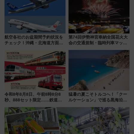
（2026年）
航空各社のお盆期間予約状況を
第74回伊勢神宮奉納全国花火大
チェック！沖縄・北海道方面は
会の交通規制・臨時列車マッ
予約急増中、いまから狙うべき
プ！JR東海・近鉄で快適にアク
日は？
セス
令和8年8月8日、午前8時8分8
猛暑の夏こそトルコへ！「クー
秒、888セット限定……鉄道各
ルケーション」で巡る黒海沿岸
社の「8・8・8」な記念きっぷ
やエーゲ海の避暑リゾート 関
たち
連検索数が前年比237％増、ナ
ショジオも認める『2026年に訪
れるべき世界の旅先』