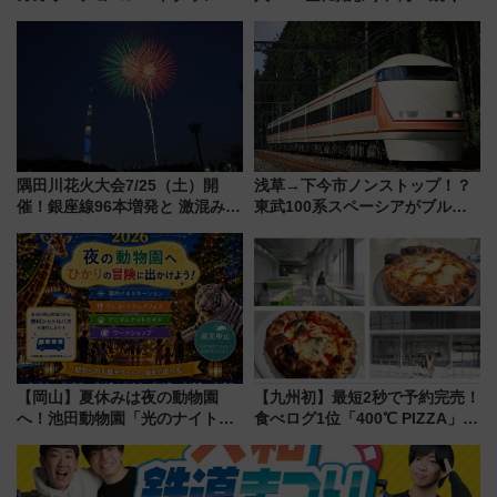
年！ 9月は入場料半額やチョコ
白山比咩神社をモチーフにした
詰め放題を開催、ロイズタウン
神秘的なデザイン
駅からのアクセスも
隅田川花火大会7/25（土）開
浅草→下今市ノンストップ！？
催！銀座線96本増発と 激混みの
東武100系スペーシアがブルー
「浅草駅」を回避する最寄り駅･
リボン賞35周年記念で「デビュ
アクセス攻略法、2万発の花火が
ー当時の停車駅」を再現 運転
都心の夜に！
時刻や特急券の買い方を紹介
【岡山】夏休みは夜の動物園
【九州初】最短2秒で予約完売！
へ！池田動物園「光のナイトズ
食べログ1位「400℃ PIZZA」が
ー2026」で光と動物が彩る特別
博多駅すぐの明治公園に8/7オー
な夜
プン。もつ鍋風など限定メニュ
ーも