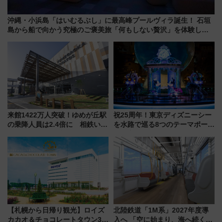
沖縄・小浜島「はいむるぶし」に最高峰プールヴィラ誕生！ 石垣
島から船で向かう究極のご褒美旅「何もしない贅沢」を体験して
みない？
来館1422万人突破！ゆめが丘駅
祝25周年！東京ディズニーシー
の乗降人員は2.4倍に 相鉄いず
を水路で巡る8つのテーマポート
み野線「ゆめが丘ソラトス」2周
と限定デコレーションを解説
年祭にそうにゃん＆DB.スター
マンが登場
【札幌から日帰り観光】ロイズ
北陸鉄道「1M系」2027年度導
カカオ＆チョコレートタウン3周
入へ 「空に始まり、海へ続く」