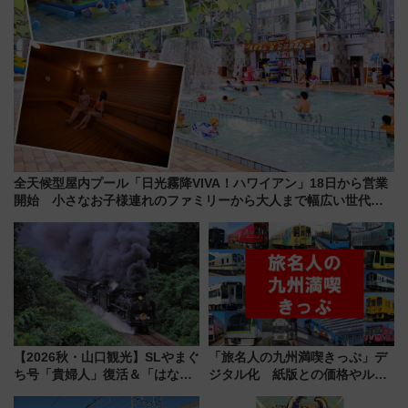
全天候型屋内プール「日光霧降VIVA！ハワイアン」18日から営業
開始 小さなお子様連れのファミリーから大人まで幅広い世代が
一日中楽しる夏のリゾートを楽しんで
【2026秋・山口観光】SLやまぐ
「旅名人の九州満喫きっぷ」デ
ち号「貴婦人」復活＆「はなあ
ジタル化 紙版との価格やルー
かり」初走行区間も！山口DCの
ルの違いを解説