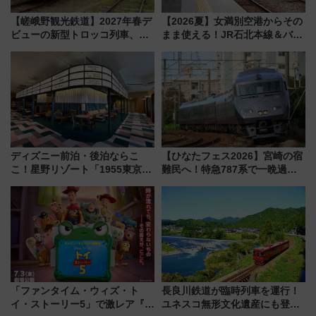
【嵯峨野観光鉄道】2027年春デ
【2026夏】女満別空港からその
ビューの新型トロッコ列車、い
まま使える！JR石北本線＆バス
よいよ試運転開始へ！現行車両
乗り放題「北見・網走周遊フリ
は2026年で引退
ーパス」でおトクに道東観光
（8/3発売）
ディズニー前泊・後泊ならこ
【ひなたフェス2026】宮崎の宿
こ！星野リゾート「1955東京ベ
難民へ！特急787系で一晩過ご
イ」が子連れや夕食難民を救う5
せる夜間滞在型イベント「スワ
つの理由 無料バス＆24時間サー
ローおひさま」が救世主に？
ビスで混雑回避
「ファンタイム・ウィズ・ト
長良川鉄道が臨時列車を運行！
イ・ストーリー5」で激レア『ロ
ユネスコ無形文化遺産にも登録