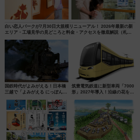
白い恋人パークが7月30日大規模リニューアル！ 2026年最新の新
エリア・工場見学の見どころと料金・アクセスを徹底解説（札幌
市）
国鉄時代がよみがえる！日本橋
筑豊電気鉄道に新型車両「7000
三越で「よみがえる にっぽんの
形」2027年導入！沿線の花をイ
鉄道展」7/22-8/3開催、広田尚
メージしたイエローを採用 車
敬の名作写真も、駅弁フェスも
内は落ち着いたゆとりある空間
同時開催！
に