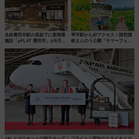
名鉄豊田市駅の高架下に新商業
琴平駅から好アクセス！国営讃
施設「μPLAT 豊田市」が8月26
岐まんのう公園「サマーフェス
日開業！全8店舗が出店し街の新
タ」コキアに、ひまわりに、カ
たな玄関口へ
ブトムシに楽しいがいっぱい
JALとマリオットの強力タッグ！ フライトと宿泊のステイタスマ