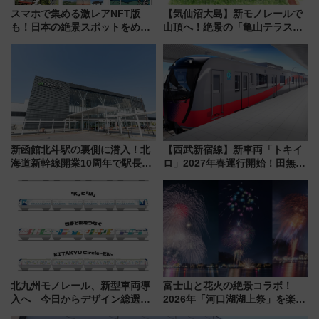
スマホで集める激レアNFT版
【気仙沼大島】新モノレールで
も！日本の絶景スポットをめぐ
山頂へ！絶景の「亀山テラス
って集める「索道印(さくどうい
360°」が7月19日オープン、休
ん)」企画がスタート
暇村のお得な日帰りプランも登
場
新函館北斗駅の裏側に潜入！北
【西武新宿線】新車両「トキイ
海道新幹線開業10周年で駅長
ロ」2027年春運行開始！田無・
室・地下通路など公開イベン
新所沢にも停車 2028年春には
ト 参加方法や体験内容を紹介
「第2弾」も
北九州モノレール、新型車両導
富士山と花火の絶景コラボ！
入へ 今日からデザイン総選挙
2026年「河口湖湖上祭」を楽し
始まる
む完全ガイド＆鉄道アクセスの