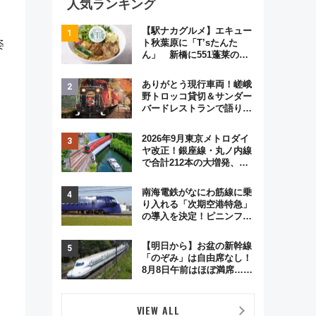
人気ランキング
【駅ナカグルメ】エキュー
ト秋葉原に「T’sたんた
姿
ん」 新橋に551蓬莱の
DNAを継ぐ「東京豚饅」、
オムライス専門店「肉とた
ありがとう現行車両！嵯峨
まご」新グルメ続々登場！
野トロッコ貸切＆サンダー
【2026年8月】
バードレストランで語り合
う秋の京都 斉藤雪乃＆福
原トシヒロと行く！9月13
2026年9月東京メトロダイ
日「京都の鉄道満喫ツア
ヤ改正！銀座線・丸ノ内線
ー」開催
で合計212本の大増発、混
雑緩和に期待
南海電鉄がなにわ筋線に乗
り入れる「次期空港特急」
の導入を決定！ピニンファ
リーナによる日本初の鉄道
デザイン
【明日から】お盆の新幹線
「のぞみ」は自由席なし！
8月8日午前はほぼ満席…で
も数時間ズラせば空きが見
つかることも 混雑避ける
「空席」探しのコツ
VIEW ALL