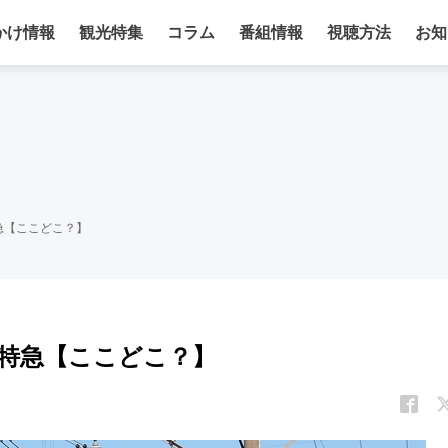
かけ情報
観光特集
コラム
番組情報
視聴方法
お知
急【ここどこ？】
特急【ここどこ？】