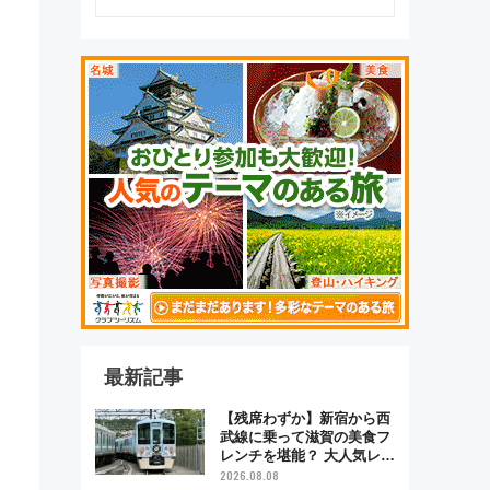
最新記事
【残席わずか】新宿から西
武線に乗って滋賀の美食フ
レンチを堪能？ 大人気レス
トラン列車「52席の至福」
2026.08.08