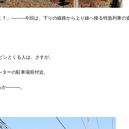
こ？」―――今回は、下りの線路から上り線へ移る特急列車の
でピンとくる人は、さすが。
ンターの駐車場前付近。
るか―――。