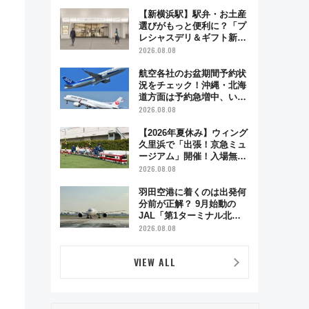
で味わう近江牛や伝統文化
の特別コラボ
【新横浜駅】駅弁・お土産
選びがもっと便利に？「プ
レシャスデリ＆ギフト新横
浜」がオープン 場所や営
2026.08.08
業時間・限定弁当を紹介
航空各社のお盆期間予約状
況をチェック！沖縄・北海
道方面は予約急増中、いま
から狙うべき日は？
2026.08.08
【2026年夏休み】ウィング
久里浜で「出張！京急ミュ
ージアム」開催！入場無料
でスタンプラリーや子ども
2026.08.08
制服撮影も
羽田空港に着くのは出発何
分前が正解？ 9月始動の
JAL「第1ターミナル北側
サテライト」は徒歩1キロ
2026.08.08
超え！ 知っておきたい変更
点まとめ
VIEW ALL