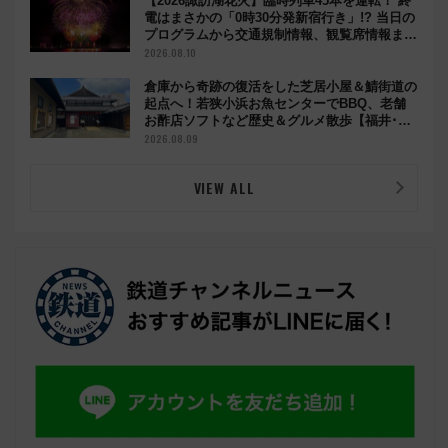
【2026諏訪湖花火】臨時列車45本を運転！ 終
電はまさかの「0時30分発新宿行き」!? 当日の
プログラムから交通規制情報、観覧席情報まで
徹底解説
2026.08.10
倉庫から奇跡の復活をした芝居小屋＆鯖街道の
起点へ！若狭小浜お魚センターでBBQ、老舗
お酢店ソフトなど歴史＆グルメ散歩【福井･小
浜観光】
2026.08.09
VIEW ALL