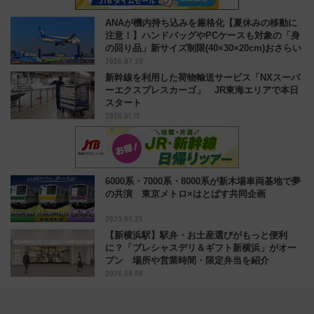
ANAが機内持ち込みを厳格化【夏休みの移動に
注意！】ハンドバッグやPCケースも対象の「身
の回り品」新サイズ制限(40×30×20cm)おさらい
2026.07.20
新幹線を利用した荷物輸送サービス「NXスーパ
ーエクスプレスカーゴ」 JR東海エリアで本日
スタート
2026.01.15
6000系・7000系・8000系が新木場車両基地で夢
の共演 東京メトロ×はとばす共同企画
2025.09.25
【新横浜駅】駅弁・お土産選びがもっと便利
に？「プレシャスデリ＆ギフト新横浜」がオー
プン 場所や営業時間・限定弁当を紹介
2026.08.08