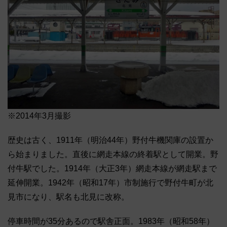
※2014年3月撮影
歴史は古く、1911年（明治44年）野付牛機関庫の設置か
ら始まりました。直後に網走本線の終着駅として開業。野
付牛駅でした。1914年（大正3年）網走本線が網走駅まで
延伸開業。1942年（昭和17年）市制施行で野付牛町が北
見市になり、駅名も北見に改称。
停車時間が35分あるので駅舎正面。1983年（昭和58年）