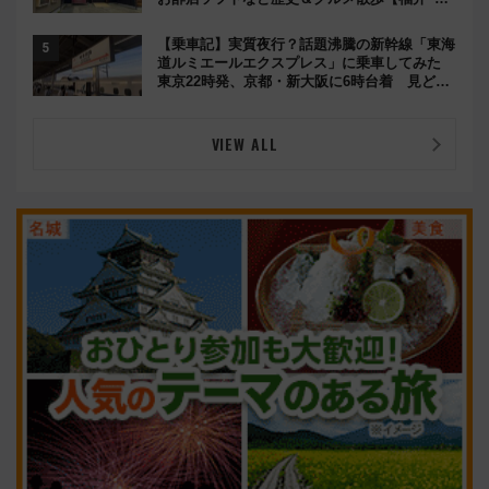
浜観光】
【乗車記】実質夜行？話題沸騰の新幹線「東海
道ルミエールエクスプレス」に乗車してみた
東京22時発、京都・新大阪に6時台着 見どこ
ろは岐阜羽島の素晴らし過ぎる朝
VIEW ALL