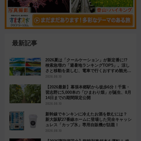
最新記事
2026夏は「クールケーション」が新定番に!?
検索急増の「避暑地ランキングTOP5」。涼し
さと移動を楽しむ、電車で行くおすすめ観光情
報も
2026.08.10
【2026最新】幕張本郷駅から徒歩6分！千葉・
習志野に5,000本の「ひまわり畑」が誕生、8月
14日までの期間限定公開
2026.08.10
新幹線でキンキンに冷えたお酒を飲むには？
新大阪駅27番線ホームに登場した完全キャッシ
ュレス「カップ氷」専用自販機が話題！
2026.08.10