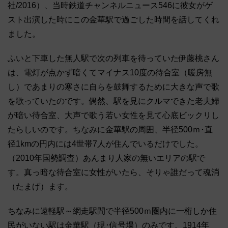
社/2016）、当時鉄道チャンネルニュース546に彼女がゲ
スト出演した時にこの金華駅で過ごした時間を話してくれ
ました。
ふいと下車した無人駅で次の列車を待っていた伊藤桃さん
は、電灯が点かず暗くてマイナス10度の待合室（暖房無
し）であまりの寒さに自らを鼓舞するために大きな声で歌
を歌っていたのです。偶然、駅を見にクルマできた老夫婦
が暗い待合室、大声で歌う若い女性を見て心底ビックリし
たらしいのです。ちなみに金華駅の周囲、半径500ｍ･直
径1kmの円内には4世帯7人が住んでいるだけでした。
（2010年国勢調査）あんまり人家の無いエリアの駅で
す。真っ暗な待合室に女性がいたら、そりゃ誰だって魂消
（たまげ）ます。
ちなみに遠軽駅～網走駅間で半径500ｍ圏内に一桁しか住
民がいない駅は金華駅（現･信号場）のみです。1914年