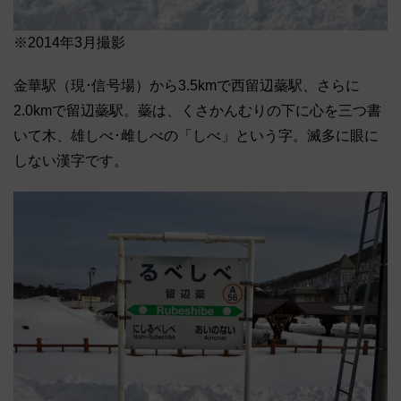
※2014年3月撮影
金華駅（現･信号場）から3.5kmで西留辺蘂駅、さらに
2.0kmで留辺蘂駅。蘂は、くさかんむりの下に心を三つ書
いて木、雄しべ･雌しべの「しべ」という字。滅多に眼に
しない漢字です。