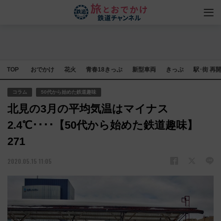
TOP
おでかけ
花火
青春18きっぷ
新型車両
きっぷ
駅･街 再
コラム
50代から始めた鉄道趣味
北見の3月の平均気温はマイナス
2.4℃････【50代から始めた鉄道趣味】
271
2020.05.15 11:05