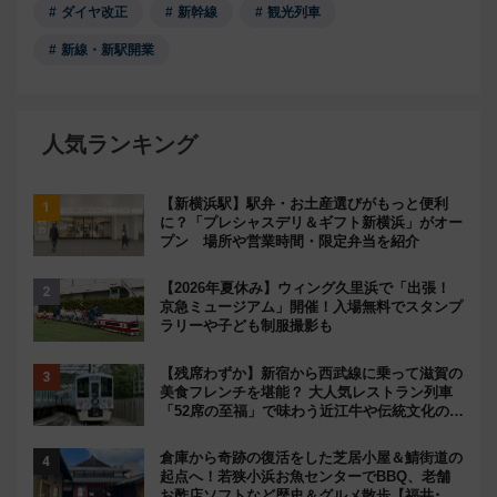
ダイヤ改正
新幹線
観光列車
新線・新駅開業
人気ランキング
【新横浜駅】駅弁・お土産選びがもっと便利
に？「プレシャスデリ＆ギフト新横浜」がオー
プン 場所や営業時間・限定弁当を紹介
【2026年夏休み】ウィング久里浜で「出張！
京急ミュージアム」開催！入場無料でスタンプ
ラリーや子ども制服撮影も
【残席わずか】新宿から西武線に乗って滋賀の
美食フレンチを堪能？ 大人気レストラン列車
「52席の至福」で味わう近江牛や伝統文化の特
別コラボ
倉庫から奇跡の復活をした芝居小屋＆鯖街道の
起点へ！若狭小浜お魚センターでBBQ、老舗
お酢店ソフトなど歴史＆グルメ散歩【福井･小