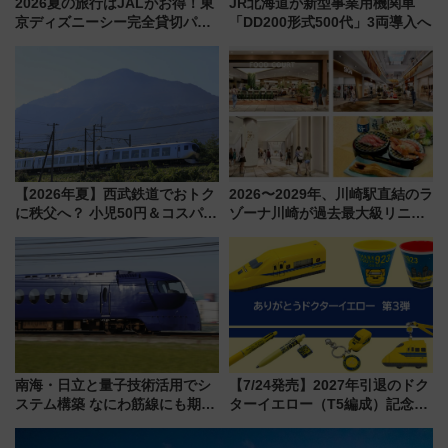
2026夏の旅行はJALがお得！東
JR北海道が新型事業用機関車
京ディズニーシー完全貸切パー
「DD200形式500代」3両導入へ
ティー招待券が当たるキャンペ
ーン始まる 条件は「夏の国内
線に2回搭乗」
【2026年夏】西武鉄道でおトク
2026〜2029年、川崎駅直結のラ
に秩父へ？ 小児50円＆コスパ最
ゾーナ川崎が過去最大級リニュ
強きっぷで「安・近・短」な家
ーアル！ フードコート拡大など
族旅行！ 深夜の正丸トンネル探
「いつから何が変わるか」徹底
検や特急ラビューも
解説！
南海・日立と量子技術活用でシ
【7/24発売】2027年引退のドク
ステム構築 なにわ筋線にも期待
ターイエロー（T5編成）記念グ
乗務員・車両計画作業を短縮へ
ッズ7種が登場！ 新幹線車内放
送の目覚まし時計など通販・販