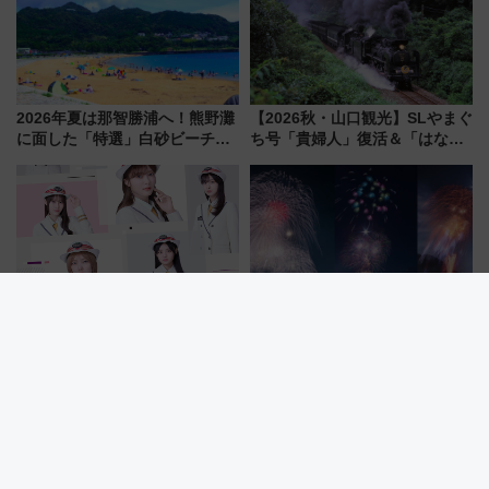
2026年夏は那智勝浦へ！熊野灘
【2026秋・山口観光】SLやまぐ
に面した「特選」白砂ビーチは
ち号「貴婦人」復活＆「はなあ
必見 「第17回那智勝浦町花火大
かり」初走行区間も！山口DCの
会」は8月11日開催！
注目観光列車まとめ きっぷの取
り方は？
JR東日本×櫻坂46の大型コラボ
富士山と花火の絶景コラボ！
「櫻坂46と、鉄道で旅しよ
2026年「河口湖湖上祭」を楽し
う。」が7月20日より始動！新
む完全ガイド＆鉄道アクセスの
潟・長野・庄内へ
ススメ