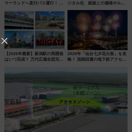
マーランドへ直行バス運行！ お
ジタル化 紙版との価格やルー
トクな1Dayパスで夏のプールと
ルの違いを解説
推し活を楽しもう！（2026年
8/1～31）
【2026年最新】新潟駅の再開発
2026年「仙台七夕花火祭」を攻
はいつ完成？ 万代広場全面完成
略！ 混雑回避の地下鉄アクセス
から「にいがた2キロ」・古町再
からまだ買える有料席情報、花
開発、バスタ新潟構想まで徹底
火前に楽しむ仙台観光ルートま
解説！
で解説！