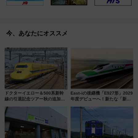
今、あなたにオススメ
ドクターイエロー＆500系新幹
East-iの後継機「E927形」2029
線の引退記念ツアー秋の追加企
年度デビューへ！新たな「新幹
画が決定！乗車体験やグッズ・
線専用検測車」の性能を徹底解
ホテル情報まとめ
説【JR東日本】