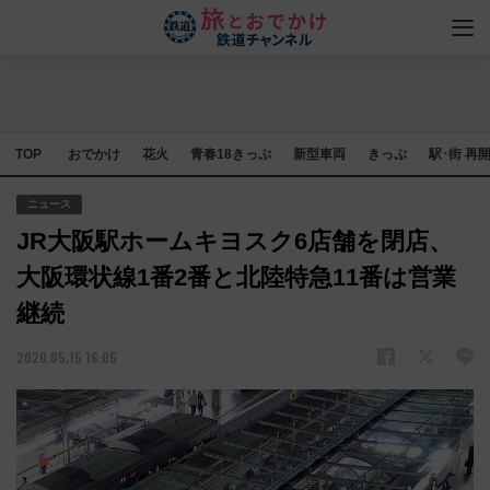
TOP
おでかけ
花火
青春18きっぷ
新型車両
きっぷ
駅･街 再
ニュース
JR大阪駅ホームキヨスク6店舗を閉店、
大阪環状線1番2番と北陸特急11番は営業
継続
2020.05.15 16:05