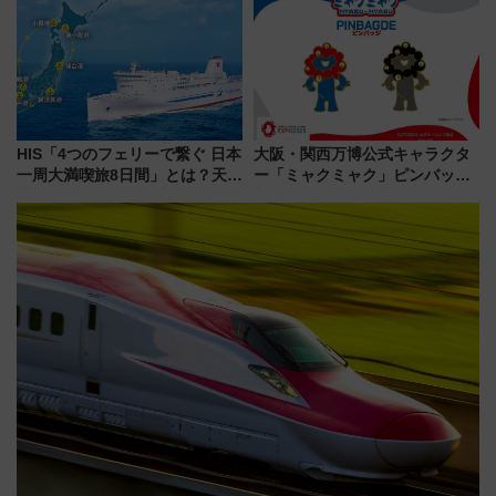
募集も実施
地のふらっと立ち食いそば』
7/27夜10時～放送
HIS「4つのフェリーで繋ぐ 日本
大阪・関西万博公式キャラクタ
一周大満喫旅8日間」とは？天橋
ー「ミャクミャク」ピンバッジ
立・小樽・日光東照宮など全国
新登場！関西の駅構内などで7月
の絶景＆限定グルメを網羅！煩
中旬発売
雑な手続きも不要でお手軽に楽
しめるプランが登場