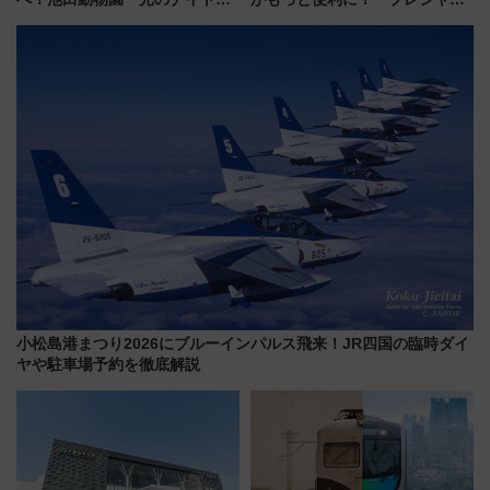
ー2026」で光と動物が彩る特別
デリ＆ギフト新横浜」がオープ
な夜
ン 場所や営業時間・限定弁当
を紹介
小松島港まつり2026にブルーインパルス飛来！JR四国の臨時ダイ
ヤや駐車場予約を徹底解説