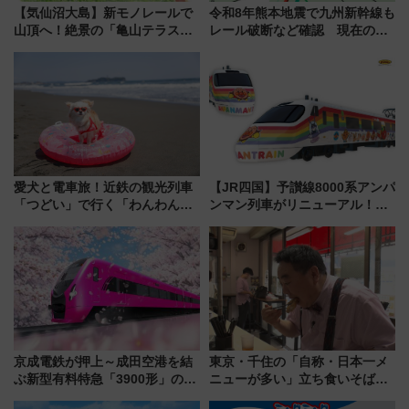
【気仙沼大島】新モノレールで
令和8年熊本地震で九州新幹線も
山頂へ！絶景の「亀山テラス
レール破断など確認 現在の運
360°」が7月19日オープン、休
転見合わせ状況と交通網への影
暇村のお得な日帰りプランも登
響
場
愛犬と電車旅！近鉄の観光列車
【JR四国】予讃線8000系アンパ
「つどい」で行く「わんわん列
ンマン列車がリニューアル！内
車」第5弾！海辺のBBQも楽し
外装デザイン公開 デビューは
める日帰りツアー
今年12月
京成電鉄が押上～成田空港を結
東京・千住の「自称・日本一メ
ぶ新型有料特急「3900形」のコ
ニューが多い」立ち食いそば屋
ンセプト・デザイン公開 愛称
とは？ ＢＳ日テレ『ドランク塚