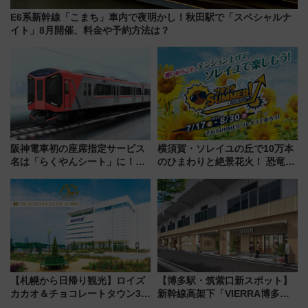
E6系新幹線「こまち」車内で夜明かし！秋田駅で「スペシャルナ
イト」8月開催、料金や予約方法は？
阪神電車初の座席指定サービス
横須賀・ソレイユの丘で10万本
名は「らくやんシート」に！新
のひまわりと絶景花火！ 恐竜や
型3000系で大阪梅田～山陽姫路
ドッグプールなど三浦半島の日
を快適移動
帰りお出かけ最新情報（2026年
7月17日～開催）
【札幌から日帰り観光】ロイズ
【博多駅・筑紫口新スポット】
カカオ＆チョコレートタウン3周
新幹線高架下「VIERRA博多テ
年！ 9月は入場料半額やチョコ
ラス」が9/18開業！九州初出店