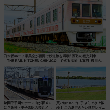
乃木坂46一ノ瀬美空が福岡で鉄道旅を満喫⁈ 西鉄の観光列車
「THE RAIL KITCHEN CHIKUGO」で巡る福岡･太宰府･柳川の
旅！YouTubeが公開に
熱闘甲子園のテーマ曲が駅メロ
買い物ついでに手ぶらで水上散
に？阪神・甲子園駅の接近メロ
歩！ この夏行きたい越谷レイク