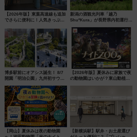
【2026年版】東葉高速線も追加
新潟の酒観光列車「越乃
でさらに便利に！人気きっぷ
Shu*Kura」が長野県内初運行！
「サンキューちばフリーパス」
地酒と食を味わう信州プレDC特
今年も発売 秋・早春に千葉県を
別企画
巡るなら使い勝手・コスパ抜群
博多駅前にオアシス誕生！ 8/7
【2026年版】夏休みに家族で夜
開園「明治公園」九州初サウナ
の動物園はいかが？東山動植物
TOTOPAや日本一のピザなど絶
園＆のんほいパーク「ナイト
品グルメ登場で駅前の過ごし方
ZOO」開催情報
はどう変わる？
【岡山】夏休みは夜の動物園
【新横浜駅】駅弁・お土産選び
へ！池田動物園「光のナイトズ
がもっと便利に？「プレシャス