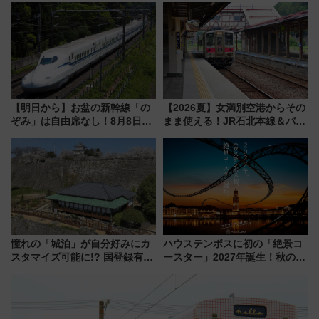
詰め放題を開催、ロイズタウン
など注目の全6店舗 「博多活憩
駅からのアクセスも
通り」も一新
【明日から】お盆の新幹線「の
【2026夏】女満別空港からその
ぞみ」は自由席なし！8月8日午
まま使える！JR石北本線＆バス
前はほぼ満席…でも数時間ズラ
乗り放題「北見・網走周遊フリ
せば空きが見つかることも 混
ーパス」でおトクに道東観光
雑避ける「空席」探しのコツ
（8/3発売）
憧れの「城泊」が自分好みにカ
ハウステンボスに初の「絶景コ
スタマイズ可能に!? 国登録有形
ースター」2027年誕生！秋の
文化財・丸亀城「延寿閣別館」
「すんごいハロウィン」見どこ
にオーダーメイド型の宿泊プラ
ろも一挙紹介
ンが誕生！