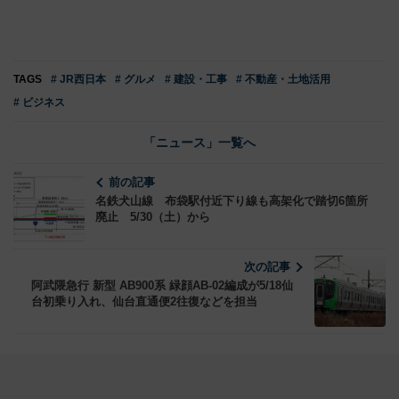
TAGS
# JR西日本
# グルメ
# 建設・工事
# 不動産・土地活用
# ビジネス
「ニュース」一覧へ
前の記事
名鉄犬山線 布袋駅付近下り線も高架化で踏切6箇所
廃止 5/30（土）から
次の記事
阿武隈急行 新型 AB900系 緑顔AB-02編成が5/18仙
台初乗り入れ、仙台直通便2往復などを担当