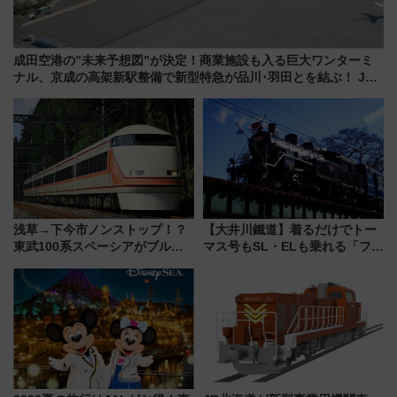
成田空港の”未来予想図”が決定！商業施設も入る巨大ワンターミ
ナル、京成の高架新駅整備で新型特急が品川･羽田とを結ぶ！ JR
空港駅は2面3線化！
浅草→下今市ノンストップ！？
【大井川鐵道】着るだけでトー
東武100系スペーシアがブルー
マス号もSL・ELも乗れる「フリ
リボン賞35周年記念で「デビュ
ーきっぷTシャツ」8月6日より
ー当時の停車駅」を再現 運転
受注販売
時刻や特急券の買い方を紹介