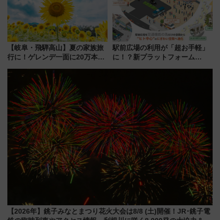
【岐阜・飛騨高山】夏の家族旅
駅前広場の利用が「超お手軽」
行に！ゲレンデ一面に20万本の
に！？新プラットフォーム
ひまわりが咲き誇る「アルコピ
「HirakeBA」8月3日始動、ス
アひまわり園」開園
マホで簡単申請 物販や演奏会な
どに【JR東日本】
【2026年】銚子みなとまつり花火大会は8/8 (土)開催！JR･銚子電