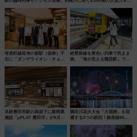
鉄の臨時列車やアクセス情報、利根川に咲く8,000発の大迫力＆屋
台を満喫
有楽町線延伸の新駅（仮称）千
絶景路線を黄色い列車で気まま
石に「ダンデライオン・チョコ
旅、「海が見える難読駅」で幸
レート」が出店！ 東京メトロが
せの黄色いハンカチに願いを
1億円出資で挑む新時代のまちづ
「新・鉄道ひとり旅」279回目
くりとは？
の舞台は「島原鉄道」
名鉄豊田市駅の高架下に新商業
隅田川花火大会「大混雑」を回
施設「μPLAT 豊田市」が8月26
避する3つの鉄則！銀座線96本
日開業！全8店舗が出店し街の新
増発･浅草線臨時ダイヤ･スカイ
たな玄関口へ
ツリー駅の規制まとめ 7/25開催
（2026年）