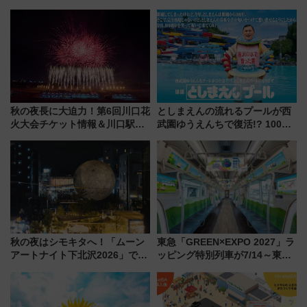
ディがVaundy「かげろう」×向
タウンの新たな水辺の憩いエリ
谷実アレンジの特別仕様へ、8月
ア「LAKESIDE PARK」（埼玉
5日始発から
県越谷市）
秋の夜長に大迫力！第6回川口花
としまえんの流れるプールが西
火大会チケット情報＆川口駅か
武園ゆうえんちで復活!? 100周
らのアクセスガイド
年記念企画＆「春日のうん○スラ
イダー」に注目 2026年夏は所
沢へ遊びに行こう
秋の夜はシモキタへ！「ムーン
東急「GREEN×EXPO 2027」ラ
アートナイト下北沢2026」でイ
ッピング特別列車が7/14～東
マーシブシアターやアート巡り
横・田園都市・目黒線でデビュ
を満喫しよう
ー！ 注目の編成やデザインまと
め