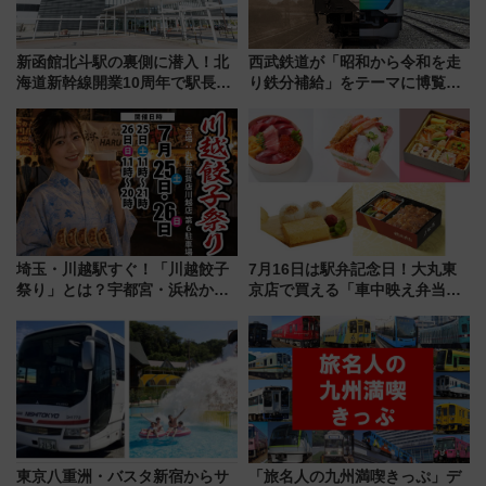
新函館北斗駅の裏側に潜入！北
西武鉄道が「昭和から令和を走
海道新幹線開業10周年で駅長
り鉄分補給」をテーマに博覧会
室・地下通路など公開イベン
を実施！くすのきホールで8月
ト 参加方法や体験内容を紹介
14日から 新車両「トキイロ」体
験ブースも アクセスや申込方法
を解説
埼玉・川越駅すぐ！「川越餃子
7月16日は駅弁記念日！大丸東
祭り」とは？宇都宮・浜松から
京店で買える「車中映え弁当」
ご当地和牛まで全国の人気餃子
フェア【2026年夏】
を食べ比べ【7月25日・26日開
催】
東京八重洲・バスタ新宿からサ
「旅名人の九州満喫きっぷ」デ