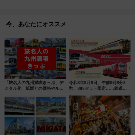
今、あなたにオススメ
「旅名人の九州満喫きっぷ」デ
令和8年8月8日、午前8時8分8
ジタル化 紙版との価格やルー
秒、888セット限定……鉄道各
ルの違いを解説
社の「8・8・8」な記念きっぷ
たち