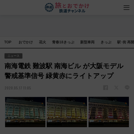
TOP
おでかけ
花火
青春18きっぷ
新型車両
きっぷ
駅･街 再
ニュース
南海電鉄 難波駅 南海ビル が大阪モデル
警戒基準信号 緑黄赤にライトアップ
2020.05.17 11:05