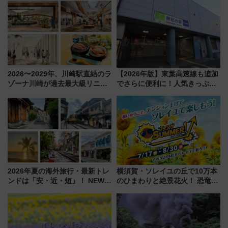
2026〜2029年、川崎駅直結のラ
【2026年版】東葉高速線も追加
ゾーナ川崎が過去最大級リニュ
でさらに便利に！人気きっぷ
ーアル！ フードコート拡大など
「サンキューちばフリーパス」
「いつから何が変わるか」徹底
今年も発売 秋・早春に千葉県を
解説！
巡るなら使い勝手・コスパ抜群
2026年夏の海外旅行・最新トレ
横須賀・ソレイユの丘で10万本
ンドは「安・近・短」！ NEWT
のひまわりと絶景花火！ 恐竜や
調査から読み解く、最新の人気
ドッグプールなど三浦半島の日
渡航先TOP5とは？ 円安時代の
帰りお出かけ最新情報（2026年
旅行術
7月17日～開催）