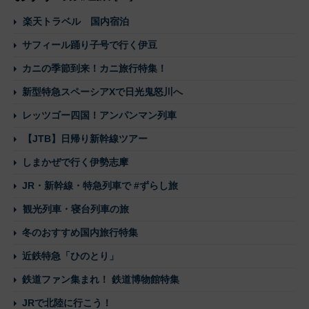
楽天トラベル 国内宿泊
サフィール踊り子号で行く伊豆
カニの季節到来！カニ旅行特集！
新型特急スペーシアXで日光鬼怒川へ
レッツゴー四国！アンパンマン列車
【JTB】日帰り新幹線ツアー
しまかぜで行く伊勢志摩
JR・新幹線・特急列車で #ずらし旅
観光列車・寝台列車の旅
冬のおすすめ国内旅行特集
近鉄特急「ひのとり」
鉄道ファン集まれ！ 鉄道博物館特集
JRで北陸に行こう！