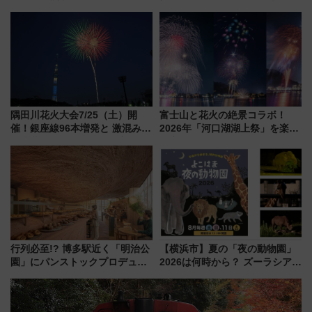
された「郡上おどり」楽しむ人
10月開業！Novelbright公演 や
に 乗車には予約が必要
大相撲巡業など 豪華イベントと
アクセス
隅田川花火大会7/25（土）開
富士山と花火の絶景コラボ！
催！銀座線96本増発と 激混みの
2026年「河口湖湖上祭」を楽し
「浅草駅」を回避する最寄り駅･
む完全ガイド＆鉄道アクセスの
アクセス攻略法、2万発の花火が
ススメ
都心の夜に！
行列必至!? 博多駅近く「明治公
【横浜市】夏の「夜の動物園」
園」にパンストックプロデュー
2026は何時から？ ズーラシア・
スの新業態『Land Bageri』8/7
野毛山・金沢の電車アクセスや
オープン 秋からはビストロ営業
見どころ、限定イベントを徹底
も！
解説！