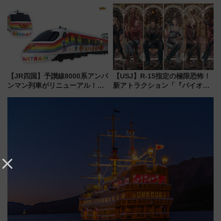
垣島から船で向かう究極のご褒
必見 「第17回那智勝浦町花火大
美旅「何もしない贅沢」を体験
会」は8月11日開催！
してみない？
【JR四国】予讃線8000系アンパ
【USJ】R-15指定の極限恐怖！
ンマン列車がリニューアル！内
新アトラクション「『バイオハ
外装デザイン公開 デビューは
ザード レクイエム』 ザ・ダイ
今年12月
ブ」今秋登場 ―予測不能の恐
怖に泣き叫べ―