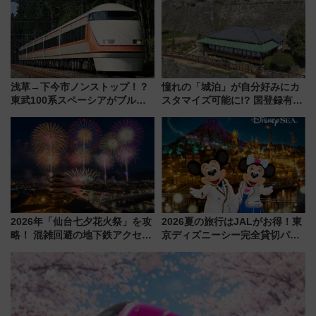
浅草→下今市ノンストップ！？
憧れの「城泊」が自分好みにカ
東武100系スペーシアがブルー
スタマイズ可能に!? 国登録有形
リボン賞35周年記念で「デビュ
文化財・丸亀城「延寿閣別館」
ー当時の停車駅」を再現 運転
にオーダーメイド型の宿泊プラ
時刻や特急券の買い方を紹介
ンが誕生！
2026年「仙台七夕花火祭」を攻
2026夏の旅行はJALがお得！東
略！ 混雑回避の地下鉄アクセス
京ディズニーシー完全貸切パー
からまだ買える有料席情報、花
ティー招待券が当たるキャンペ
火前に楽しむ仙台観光ルートま
ーン始まる 条件は「夏の国内
で解説！
線に2回搭乗」