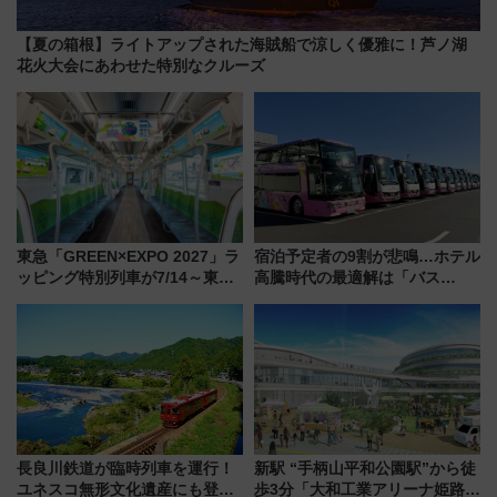
【夏の箱根】ライトアップされた海賊船で涼しく優雅に！芦ノ湖
花火大会にあわせた特別なクルーズ
東急「GREEN×EXPO 2027」ラ
宿泊予定者の9割が悲鳴…ホテル
ッピング特別列車が7/14～東
高騰時代の最適解は「バス
横・田園都市・目黒線でデビュ
泊」!? WILLER最新調査で判明
ー！ 注目の編成やデザインまと
した、推し活遠征や観光時のリ
め
アルな懐事情
長良川鉄道が臨時列車を運行！
新駅 “手柄山平和公園駅”から徒
ユネスコ無形文化遺産にも登録
歩3分「大和工業アリーナ姫路」