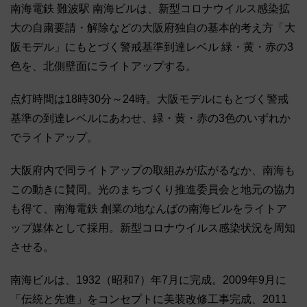
南海電鉄 難波駅 南海ビルは、新型コロナウイルス感染拡
大の自粛要請・解除などの大阪府独自の基本的考え方「大
阪モデル」にもとづく警戒基準到達レベル 緑・黄・赤の3
色を、北側壁面にライトアップする。
点灯時間は18時30分～24時。大阪モデルにもとづく警戒
基準の到達レベルにあわせ、緑・黄・赤の3色のいずれか
でライトアップ。
大阪府内で同ライトアップの取組みが広がるなか、南海も
この動きに賛同。光のまちづくり推進委員会と地元の協力
も得て、南海電鉄 創業の地なんばの南海ビルをライトア
ップ媒体として採用。新型コロナウイルス感染状況を周知
させる。
南海ビルは、1932（昭和7）年7月に完成。2009年9月に
「伝統と先進」をコンセプトに美装改修工事完成、2011