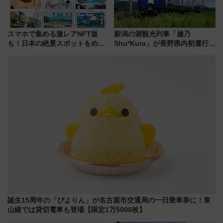
スマホで集める激レアNFT版
新潟の酒観光列車「越乃
も！日本の絶景スポットをめぐ
Shu*Kura」が長野県内初運行！
って集める「索道印(さくどうい
地酒と食を味わう信州プレDC特
ん)」企画がスタート
別企画
誕生15周年の「ぴよりん」が名古屋市交通局の一日乗車券に！東
山線では貸切電車も登場【限定1万5000枚】