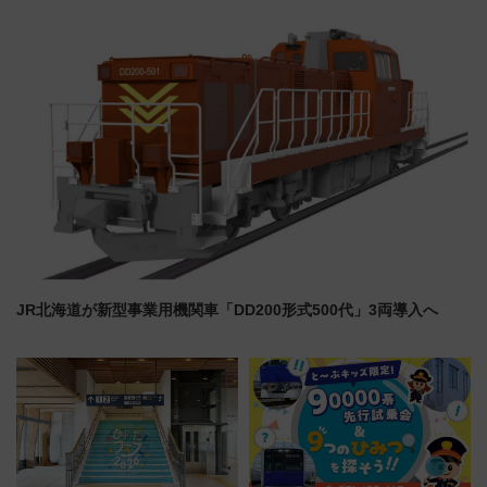
族旅行！ 深夜の正丸トンネル探
など注目の全6店舗 「博多活憩
検や特急ラビューも
通り」も一新
JR北海道が新型事業用機関車「DD200形式500代」3両導入へ