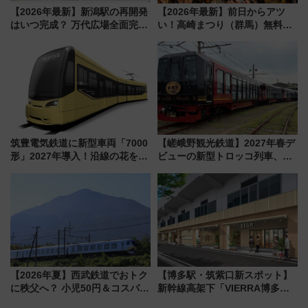
【2026年最新】新潟駅の再開発
【2026年最新】前日からアツ
はいつ完成？ 万代広場全面完成
い！高崎まつり（群馬）無料観
から「にいがた2キロ」・古町再
覧エリアから初開催100人みこ
開発、バスタ新潟構想まで徹底
しまで
解説！
筑豊電気鉄道に新型車両「7000
【嵯峨野観光鉄道】2027年春デ
形」2027年導入！沿線の花をイ
ビューの新型トロッコ列車、い
メージしたイエローを採用 車
よいよ試運転開始へ！現行車両
内は落ち着いたゆとりある空間
は2026年で引退
に
【2026年夏】西武鉄道でおトク
【博多駅・筑紫口新スポット】
に秩父へ？ 小児50円＆コスパ最
新幹線高架下「VIERRA博多テ
強きっぷで「安・近・短」な家
ラス」が9/18開業！九州初出店