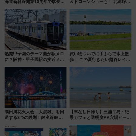
海道新幹線開業10周年で駅長
＆ドローンショーも！ 北総線を
室・地下通路など公開イベン
使った穴場アクセスや臨時列
ト 参加方法や体験内容を紹介
車、観覧スポット情報と周辺観
光まとめ（7/28開催）
熱闘甲子園のテーマ曲が駅メロ
買い物ついでに手ぶらで水上散
に？阪神・甲子園駅の接近メロ
歩！ この夏行きたい越谷レイク
ディがVaundy「かげろう」×向
タウンの新たな水辺の憩いエリ
谷実アレンジの特別仕様へ、8月
ア「LAKESIDE PARK」（埼玉
5日始発から
県越谷市）
隅田川花火大会「大混雑」を回
【車なし日帰り】三浦半島・絶
避する3つの鉄則！銀座線96本
景カフェと透明度AA穴場ビーチ
増発･浅草線臨時ダイヤ･スカイ
を巡る！ おトクな電車きっぷ活
ツリー駅の規制まとめ 7/25開催
用してストレスフリー旅へ行こ
（2026年）
う！