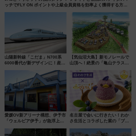
ッチでFLY ON ポイントや上級会員資格を効率よく獲得する方法
を解説
山陽新幹線「こだま」N700系
【気仙沼大島】新モノレールで
6000番代が新デザインに！産学
山頂へ！絶景の「亀山テラス
連携で描く瀬戸内の波模様 運
360°」が7月19日オープン、休
用は今冬から
暇村のお得な日帰りプランも登
場
愛媛OV新アリーナ構想、伊予市
名古屋で会いに行きたい！わか
「ウェルピア伊予」が急浮上！
さ生活とコラボした紫の「ブル
サイボウズ青野社長の参加表明
ーベリーぴよりん」期間限定販
で探る鉄道アクセスの未来
売