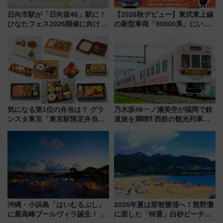
日向市駅が「日向坂46」駅に！
【2026秋デビュー】東武東上線
ひなたフェス2026開催に向けJR
の新型車両「90000系」にいち
九州が記念きっぷや臨時列車で
早く乗れる！ 8/11開催の小学生
全力応援 夜行列車「ドリーム
向け先行試乗会でキッズアンバ
おひさま号」も走る
サダーになろう
気になる第1位の弁当は？ グラ
乃木坂46一ノ瀬美空が福岡で鉄
ンスタ東京「東京駅限定弁当
道旅を満喫⁈ 西鉄の観光列車
2026 売上ランキング」
「THE RAIL KITCHEN
CHIKUGO」で巡る福岡･太宰
府･柳川の旅！YouTubeが公開
に
沖縄・小浜島「はいむるぶし」
2026年夏は那智勝浦へ！熊野灘
に最高峰プールヴィラ誕生！ 石
に面した「特選」白砂ビーチは