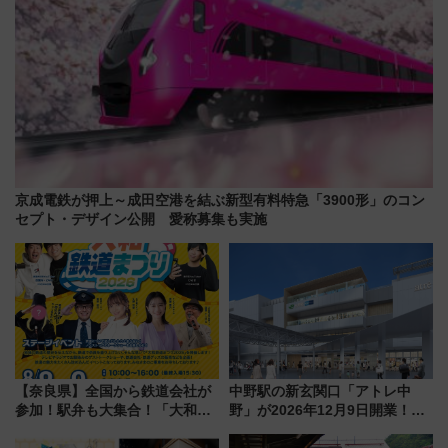
京成電鉄が押上～成田空港を結ぶ新型有料特急「3900形」のコン
セプト・デザイン公開 愛称募集も実施
【奈良県】全国から鉄道会社が
中野駅の新玄関口「アトレ中
参加！駅弁も大集合！「大和鉄
野」が2026年12月9日開業！新
道まつり2026」が8月8日・9日
改札直結で屋上BBQも楽しめる
に開催決定
注目スポット