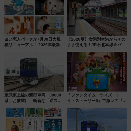
白い恋人パークが7月30日大規
【2026夏】女満別空港からその
模リニューアル！ 2026年最新の
まま使える！JR石北本線＆バス
新エリア・工場見学の見どころ
乗り放題「北見・網走周遊フリ
と料金・アクセスを徹底解説
ーパス」でおトクに道東観光
（札幌市）
（8/3発売）
東武東上線の新型車両「90000
「ファンタイム・ウィズ・ト
系」お披露目 斬新な「逆スラ
イ・ストーリー5」で激レア『ロ
ント式」の先頭形状と明るく開
ルカナ』カードをゲット！最新
放的な車内空間に注目、デビュ
デコレーションも徹底解説
ーは9月