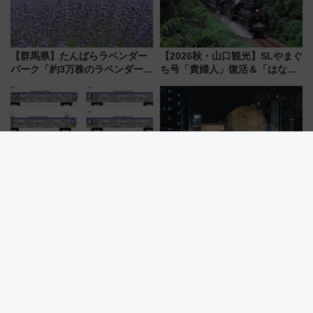
【群馬県】たんばらラベンダー
【2026秋・山口観光】SLやまぐ
パーク「約3万株のラベンダー」
ち号「貴婦人」復活＆「はなあ
が見頃！新幹線＆無料送迎バス
かり」初走行区間も！山口DCの
で都心から約1時間半で夏の絶景
注目観光列車まとめ きっぷの取
を！
り方は？
車内にメタモン出現？ みなとみ
秋の夜はシモキタへ！「ムーン
らい線×ポケモン「ブクブクうみ
アートナイト下北沢2026」でイ
ぞこの街」ラッピング電車が運
マーシブシアターやアート巡り
行開始に！ この夏は直通列車で
を満喫しよう
横浜へ！