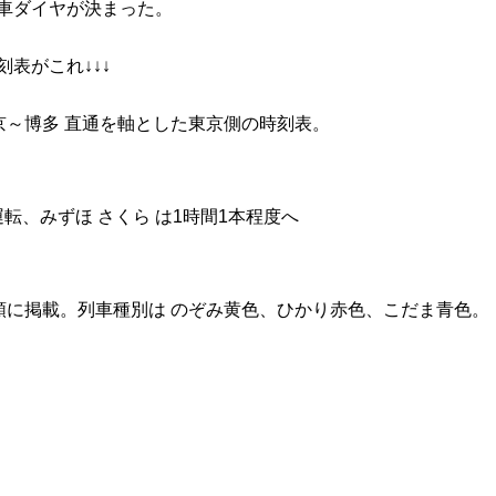
列車ダイヤが決まった。
表がこれ↓↓↓
～博多 直通を軸とした東京側の時刻表。
運転、みずほ さくら は1時間1本程度へ
順に掲載。列車種別は のぞみ黄色、ひかり赤色、こだま青色。