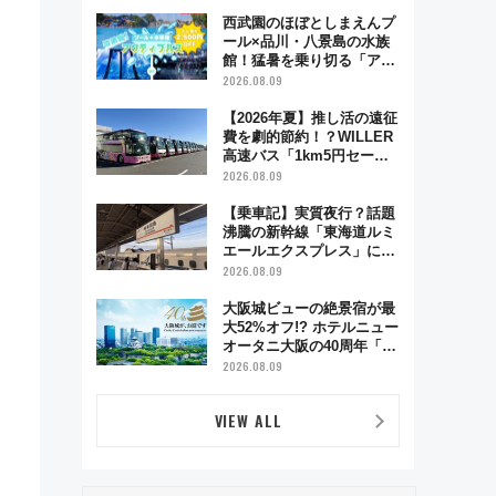
西武園のほぼとしまえんプ
ール×品川・八景島の水族
館！猛暑を乗り切る「アク
ティブパス」で夏休みをお
2026.08.09
得に楽しむ！
【2026年夏】推し活の遠征
費を劇的節約！？WILLER
高速バス「1km5円セー
ル」やワンコイン温泉の最
2026.08.09
強ルート 予約期間・対象
路線まとめ
【乗車記】実質夜行？話題
沸騰の新幹線「東海道ルミ
エールエクスプレス」に乗
車してみた 東京22時発、
2026.08.09
京都・新大阪に6時台着
見どころは岐阜羽島の素晴
大阪城ビューの絶景宿が最
らし過ぎる朝
大52%オフ!? ホテルニュー
オータニ大阪の40周年「夏
のタイムセール」で秋の関
2026.08.09
西旅を豪華にする方法（8
月20日まで！）
VIEW ALL