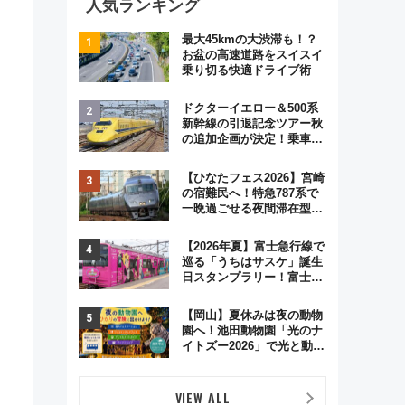
人気ランキング
最大45kmの大渋滞も！？
お盆の高速道路をスイスイ
乗り切る快適ドライブ術
ドクターイエロー＆500系
新幹線の引退記念ツアー秋
の追加企画が決定！乗車体
験やグッズ・ホテル情報ま
とめ
【ひなたフェス2026】宮崎
の宿難民へ！特急787系で
一晩過ごせる夜間滞在型イ
ベント「スワローおひさ
ま」が救世主に？
【2026年夏】富士急行線で
巡る「うちはサスケ」誕生
日スタンプラリー！富士急
ハイランド限定グルメ＆グ
ッズ徹底ガイド
【岡山】夏休みは夜の動物
園へ！池田動物園「光のナ
イトズー2026」で光と動物
が彩る特別な夜
VIEW ALL