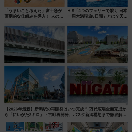
「うまいこと考えた」富士急が
HIS「4つのフェリーで繋ぐ 日本
画期的な仕組みを導入！ 人のか
一周大満喫旅8日間」とは？天橋
わりにスマホが並ぶ「分身く
立・小樽・日光東照宮など全国
ん」始動
の絶景＆限定グルメを網羅！煩
雑な手続きも不要でお手軽に楽
しめるプランが登場
【2026年最新】新潟駅の再開発はいつ完成？ 万代広場全面完成か
ら「にいがた2キロ」・古町再開発、バスタ新潟構想まで徹底解
説！