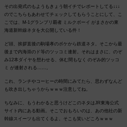
その出発式のもようもきょう朝イチでレポートしてる↓↓↓
のでこちらもあわせてチェックしてもらうことにして、こ
こでは、M-1グランプリ覇者 ミルクボーイ がまさかの東
海道新幹線ネタを大公開している件！
ど頭、挨拶直後の駒場孝のボケから鉄道ネタ。そこから最
後まで内海崇のド等のツッコミ連射。それはまさに、のぞ
み12本ダイヤを想わせる、休む間もなく のぞみ的ツッコ
ミ が連射される……。
これ、ランチやコーヒーの時間にみてたら、思わずなんど
も吹き出しちゃうからｗｗｗ注意してね。
ちなみに、もうわかると思うけどこのネタはJR東海公式
サイト内にある動画。そこでおもろいのは、あの他社の新
幹線スイーツも出てくるよ。そこも笑いどころｗｗｗ