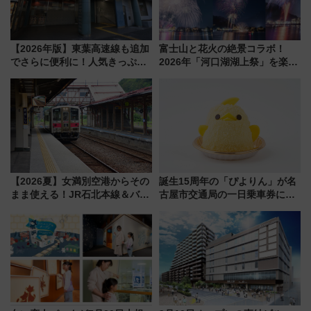
【2026年版】東葉高速線も追加
富士山と花火の絶景コラボ！
でさらに便利に！人気きっぷ
2026年「河口湖湖上祭」を楽し
「サンキューちばフリーパス」
む完全ガイド＆鉄道アクセスの
今年も発売 秋・早春に千葉県を
ススメ
巡るなら使い勝手・コスパ抜群
【2026夏】女満別空港からその
誕生15周年の「ぴよりん」が名
まま使える！JR石北本線＆バス
古屋市交通局の一日乗車券に！
乗り放題「北見・網走周遊フリ
東山線では貸切電車も登場【限
ーパス」でおトクに道東観光
定1万5000枚】
（8/3発売）