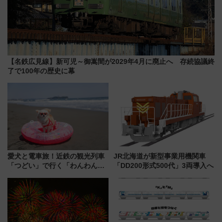
【名鉄広見線】新可児～御嵩間が2029年4月に廃止へ 存続協議終
了で100年の歴史に幕
愛犬と電車旅！近鉄の観光列車
JR北海道が新型事業用機関車
「つどい」で行く「わんわん列
「DD200形式500代」3両導入へ
車」第5弾！海辺のBBQも楽し
める日帰りツアー