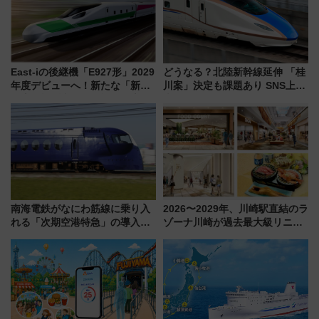
East-iの後継機「E927形」2029
どうなる？北陸新幹線延伸 「桂
年度デビューへ！新たな「新幹
川案」決定も課題あり SNS上の
線専用検測車」の性能を徹底解
声は
説【JR東日本】
南海電鉄がなにわ筋線に乗り入
2026〜2029年、川崎駅直結のラ
れる「次期空港特急」の導入を
ゾーナ川崎が過去最大級リニュ
決定！ピニンファリーナによる
ーアル！ フードコート拡大など
日本初の鉄道デザイン
「いつから何が変わるか」徹底
解説！