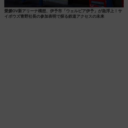
愛媛OV新アリーナ構想、伊予市「ウェルピア伊予」が急浮上！サ
イボウズ青野社長の参加表明で探る鉄道アクセスの未来