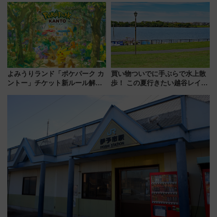
発売
デコレーションも徹底解説
よみうりランド「ポケパーク カ
買い物ついでに手ぶらで水上散
ントー」チケット新ルール解
歩！ この夏行きたい越谷レイク
説！購入制限の緩和と入場時の
タウンの新たな水辺の憩いエリ
本人確認が11月スタート
ア「LAKESIDE PARK」（埼玉
県越谷市）