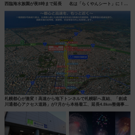
西臨海水族園が夜8時まで延長
名は「らくやんシート」に！新
型3000系で大阪梅田～山陽姫路
を快適移動
札幌都心が激変！高速から地下トンネルで札幌駅へ直結、「創成
川通都心アクセス道路」が7月から本格着工、延長4.8km整備事業
の全貌