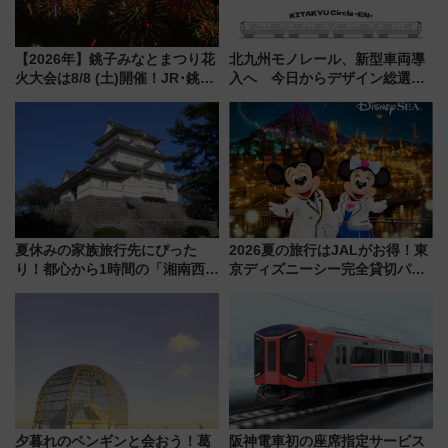
【2026年】銚子みなとまつり花
北九州モノレール、新型車両導
火大会は8/8 (土)開催！JR･銚子
入へ 今日からデザイン総選挙
電鉄の臨時列車やアクセス情
始まる
報、利根川に咲く8,000発の大迫
力＆屋台を満喫
夏休みの家族旅行先にぴった
2026夏の旅行はJALがお得！東
り！都心から1時間の「湘南西エ
京ディズニーシー完全貸切パー
リア」満喫ガイド 鎌倉・江の
ティー招待券が当たるキャンペ
島とは異なる魅力を持つ今夏の
ーン始まる 条件は「夏の国内
注目スポット
線に2回搭乗」
夕暮れのペンギンと会おう！葛
阪神電車初の座席指定サービス