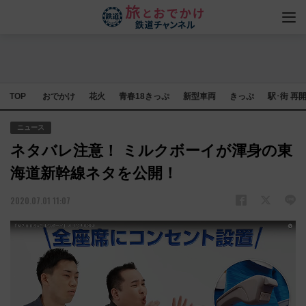
TOP
おでかけ
花火
青春18きっぷ
新型車両
きっぷ
駅･街 再
ニュース
ネタバレ注意！ ミルクボーイが渾身の東
海道新幹線ネタを公開！
2020.07.01 11:07