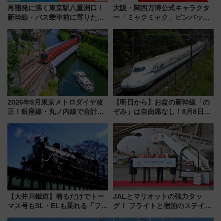
再開発に沸く東京駅八重洲口！
大阪・関西万博公式キャラクタ
新幹線・バス乗車前に寄りたい
ー「ミャクミャク」ピンバッジ
「ヤエチカ」2026年夏の「ひん
新登場！関西の駅構内などで7月
やり＆スタミナグルメ」6選【新
中旬発売
店舗も！】
2026年9月東京メトロダイヤ改
【明日から】お盆の新幹線「の
正！銀座線・丸ノ内線で合計
ぞみ」は自由席なし！8月8日午
212本の大増発、混雑緩和に期
前はほぼ満席…でも数時間ズラ
待
せば空きが見つかることも 混
雑避ける「空席」探しのコツ
【大井川鐵道】着るだけでトー
JALとマリオットの強力タッ
マス号もSL・ELも乗れる「フリ
グ！ フライトと宿泊のステイタ
ーきっぷTシャツ」8月6日より
スマッチでFLY ON ポイントや