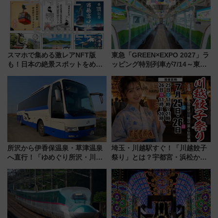
スマホで集める激レアNFT版
東急「GREEN×EXPO 2027」ラ
も！日本の絶景スポットをめぐ
ッピング特別列車が7/14～東
って集める「索道印(さくどうい
横・田園都市・目黒線でデビュ
ん)」企画がスタート
ー！ 注目の編成やデザインまと
め
所沢から伊香保温泉・草津温泉
埼玉・川越駅すぐ！「川越餃子
へ直行！「ゆめぐり所沢・川越
祭り」とは？宇都宮・浜松から
号」で群馬の温泉旅をもっと気
ご当地和牛まで全国の人気餃子
軽に 運行ダイヤ・運賃を解説
を食べ比べ【7月25日・26日開
催】