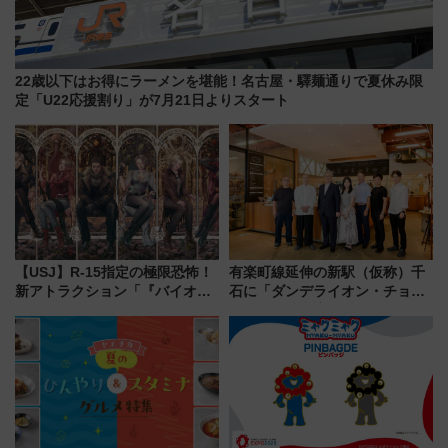
22歳以下はお得にラーメンを堪能！名古屋・驛麺通りで夏休み限
定「U22応援割り」が7月21日よりスタート
【USJ】R-15指定の極限恐怖！
有楽町線延伸の新駅（仮称）千
新アトラクション「『バイオハ
石に「ダンデライオン・チョコ
ザード レクイエム』 ザ・ダイ
レート」が出店！ 東京メトロが
ブ」今秋登場 ―予測不能の恐
1億円出資で挑む新時代のまちづ
怖に泣き叫べ―
くりとは？