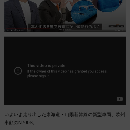
いよいよ走り出した東海道・山陽新幹線の新型車両、欧州
車顔のN700S。