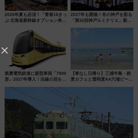
2026年夏も必須！「青春18きっ
2027年も開催！冬の神戸を彩る
ぷ 北海道新幹線オプション券」
「第32回神戸ルミナリエ」新た
自動改札対応ルールと途中下車
な「希望の鐘」とともに震災の
の罠
記憶を次世代へ
筑豊電気鉄道に新型車両「7000
【車なし日帰り】三浦半島・絶
形」2027年導入！沿線の花をイ
景カフェと透明度AA穴場ビーチ
メージしたイエローを採用 車
を巡る！ おトクな電車きっぷ活
内は落ち着いたゆとりある空間
用してストレスフリー旅へ行こ
に
う！