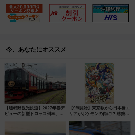
今、あなたにオススメ
【嵯峨野観光鉄道】2027年春デ
【9/9開始】東京駅から日本橋エ
ビューの新型トロッコ列車、い
リアがポケモンの街に!? 総勢
よいよ試運転開始へ！現行車両
100匹以上が出現「レジェンド
は2026年で引退
リサーチ」本格謎解き・グッズ
情報まとめ