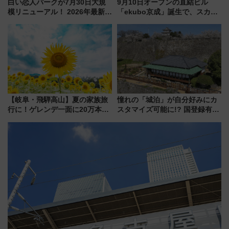
白い恋人パークが7月30日大規
9月10日オープンの直結ビル
模リニューアル！ 2026年最新の
「ekubo京成」誕生で、スカイ
新エリア・工場見学の見どころ
ライナーも停まる巨大ハブ駅・
と料金・アクセスを徹底解説
新鎌ヶ谷はどう変わる？ 全テナ
（札幌市）
ント情報も公開！
【岐阜・飛騨高山】夏の家族旅
憧れの「城泊」が自分好みにカ
行に！ゲレンデ一面に20万本の
スタマイズ可能に!? 国登録有形
ひまわりが咲き誇る「アルコピ
文化財・丸亀城「延寿閣別館」
アひまわり園」開園
にオーダーメイド型の宿泊プラ
ンが誕生！