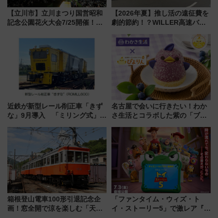
【立川市】立川まつり国営昭和
【2026年夏】推し活の遠征費を
記念公園花火大会7/25開催！
劇的節約！？WILLER高速バス
5000発の花火が夜を彩る 今年は
「1km5円セール」やワンコイン
混雑に要注意、その理由は
温泉の最強ルート 予約期間・
対象路線まとめ
近鉄が新型レール削正車「きず
名古屋で会いに行きたい！わか
な」9月導入 「ミリング式」採
さ生活とコラボした紫の「ブル
用でメンテナンス作業を効率
ーベリーぴよりん」期間限定販
化！安全性や乗り心地の向上に
売
貢献するだけでなく、全線区で
活躍するための仕組みも
箱根登山電車100形引退記念企
「ファンタイム・ウィズ・ト
画！窓全開で涼を楽しむ「天然
イ・ストーリー5」で激レア『ロ
クーラー体験号」と限定鉄コレ
ルカナ』カードをゲット！最新