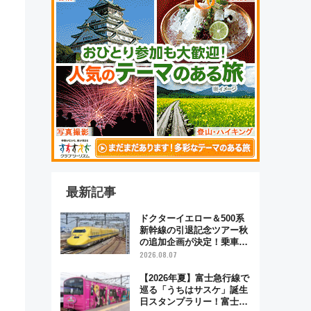
最新記事
ドクターイエロー＆500系
新幹線の引退記念ツアー秋
の追加企画が決定！乗車体
験やグッズ・ホテル情報ま
2026.08.07
とめ
【2026年夏】富士急行線で
巡る「うちはサスケ」誕生
日スタンプラリー！富士急