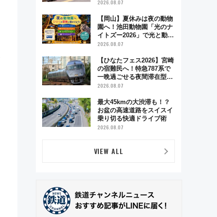
ハイランド限定グルメ＆グ
2026.08.07
ッズ徹底ガイド
【岡山】夏休みは夜の動物
園へ！池田動物園「光のナ
イトズー2026」で光と動物
が彩る特別な夜
2026.08.07
【ひなたフェス2026】宮崎
の宿難民へ！特急787系で
一晩過ごせる夜間滞在型イ
ベント「スワローおひさ
2026.08.07
ま」が救世主に？
最大45kmの大渋滞も！？
お盆の高速道路をスイスイ
乗り切る快適ドライブ術
2026.08.07
VIEW ALL