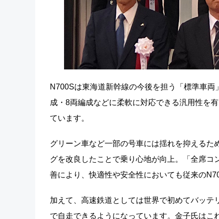
N700Sは東海道新幹線の今後を担う「標準車両
成・8両編成などに柔軟に対応できる汎用性を
ています。
グリーン車など一部の号車には揺れを抑えるた
グを改良したことで乗り心地が向上。「全席コ
善により、快適性や安全性においても従来のN7
加えて、高速鉄道としては世界で初めてバッテ
で自走できるようになっています。金子氏はこ