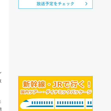
ン
改
ま
開