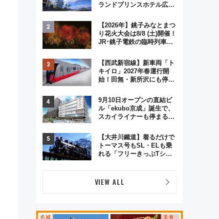
ランドプリンスホテル広島
のフォトウエディング＆カ
ジュアルパーティープラン
【2026年】銚子みなとまつ
り花火大会は8/8 (土)開催！
JR･銚子電鉄の臨時列車や
アクセス情報、利根川に咲
く8,000発の大迫力＆屋台
【西武新宿線】新車両「ト
を満喫
キイロ」2027年春運行開
始！田無・新所沢にも停
車 2028年春には「第2
弾」も
9月10日オープンの直結ビ
ル「ekubo京成」誕生で、
スカイライナーも停まる巨
大ハブ駅・新鎌ヶ谷はどう
変わる？ 全テナント情報も
【大井川鐵道】着るだけで
公開！
トーマス号もSL・ELも乗
れる「フリーきっぷTシャ
ツ」8月6日より受注販売
VIEW ALL