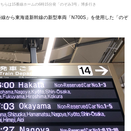
こちらは15番線ホームの6時15分発「のぞみ3号」博多行き
14番線から東海道新幹線の新型車両「N700S」を使用した「のぞ