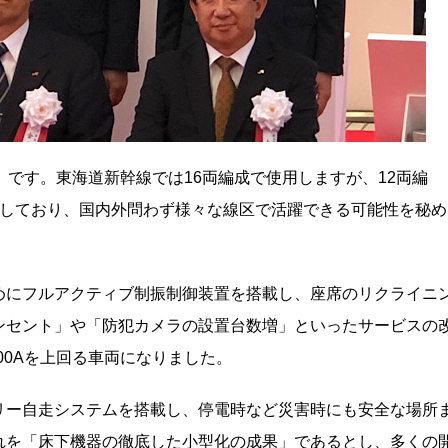
」です。東海道新幹線では16両編成で使用しますが、12両編
有しており、国内外問わず様々な線区で活躍できる可能性を秘め
めにフルアクティブ制振制御装置を搭載し、座席のリクライニ
ンセント」や「防犯カメラの設置台数増」といったサービスの
00Aを上回る車両になりました。
リー自走システムを搭載し、停電時など災害時にも安全な場所
れを「床下機器の徹底した小型化の成果」であるとし、
多くの