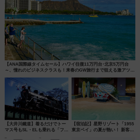
【ANA国際線タイムセール】ハワイ往復11万円台･北京5万円台
～、憧れのビジネスクラスも！来春のGW旅行まで狙える激アツ路
線まとめ（8/10まで）
【大井川鐵道】着るだけでトー
【宿泊記】星野リゾート「1955
マス号もSL・ELも乗れる「フリ
東京ベイ」の夏が熱い！ 新客室
ーきっぷTシャツ」8月6日より
「50sスターダムルーム」とア