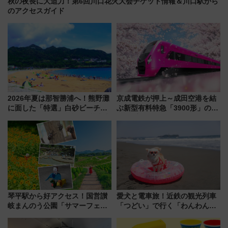
秋の夜長に大迫力！第6回川口花火大会チケット情報＆川口駅から
のアクセスガイド
2026年夏は那智勝浦へ！熊野灘
京成電鉄が押上～成田空港を結
に面した「特選」白砂ビーチは
ぶ新型有料特急「3900形」のコ
必見 「第17回那智勝浦町花火大
ンセプト・デザイン公開 愛称
会」は8月11日開催！
募集も実施
琴平駅から好アクセス！国営讃
愛犬と電車旅！近鉄の観光列車
岐まんのう公園「サマーフェス
「つどい」で行く「わんわん列
タ」コキアに、ひまわりに、カ
車」第5弾！海辺のBBQも楽し
ブトムシに楽しいがいっぱい
める日帰りツアー