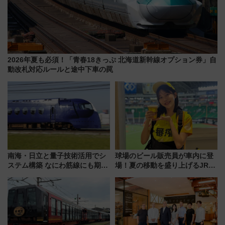
2026年夏も必須！「青春18きっぷ 北海道新幹線オプション券」自
動改札対応ルールと途中下車の罠
南海・日立と量子技術活用でシ
球場のビール販売員が車内に登
ステム構築 なにわ筋線にも期待
場！夏の移動を盛り上げるJR九
乗務員・車両計画作業を短縮へ
州「ビール新幹線」7月31日・8
月7日限定 ソフトバンクホーク
スとコラボ