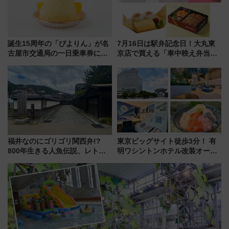
誕生15周年の「ぴよりん」が名
7月16日は駅弁記念日！大丸東
古屋市交通局の一日乗車券に！
京店で買える「車中映え弁当」
東山線では貸切電車も登場【限
フェア【2026年夏】
定1万5000枚】
福井なのにゴリゴリ関西弁!?
東京ビッグサイト徒歩3分！ 有
800年生きる人魚伝説、レトロ
明ワシントンホテル改装オープ
建築の町並み「小浜西組」、町
ン直前「ゆりかもめ運転台付き
屋カフェで非日常を！週末観光
客室」や海鮮丼が人気の朝食ビ
に最適な小浜の歩き方
ュッフェを現地レポ