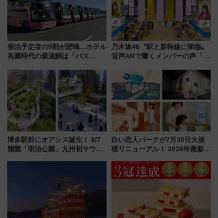
宿泊予定者の9割が悲鳴…ホテル
乃木坂46〝駅と新幹線に降臨〟
高騰時代の最適解は「バス
音声ARで響くメンバーの声「真
泊」!? WILLER最新調査で判明
夏の全国ツアー2026」
した、推し活遠征や観光時のリ
アルな懐事情
博多駅前にオアシス誕生！ 8/7
白い恋人パークが7月30日大規
開園「明治公園」九州初サウナ
模リニューアル！ 2026年最新の
TOTOPAや日本一のピザなど絶
新エリア・工場見学の見どころ
品グルメ登場で駅前の過ごし方
と料金・アクセスを徹底解説
はどう変わる？
（札幌市）