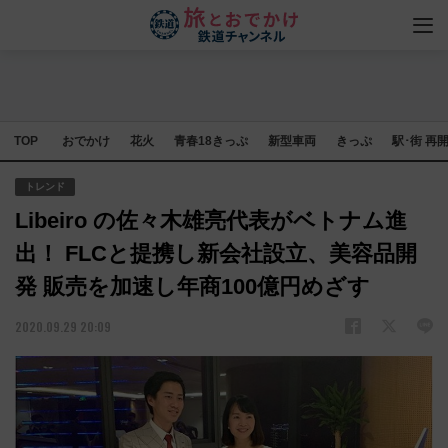
TOP
おでかけ
花火
青春18きっぷ
新型車両
きっぷ
駅･街 再
トレンド
Libeiro の佐々木雄亮代表がベトナム進
出！ FLCと提携し新会社設立、美容品開
発 販売を加速し年商100億円めざす
2020.09.29 20:09