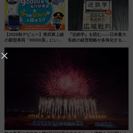
ンが誕生！
【2026秋デビュー】東武東上線
『近鉄学』を読む――日本最大
の新型車両「90000系」にいち
私鉄の経営戦略や多角化する事
早く乗れる！ 8/11開催の小学生
業の根底にある考えを浮き彫り
向け先行試乗会でキッズアンバ
にする一冊
サダーになろう