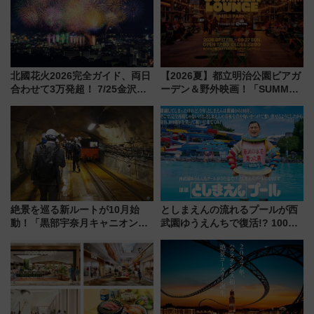
北國花火2026完全ガイド、両日
【2026夏】都立明治公園ビアガ
合わせて3万発超！ 7/25金沢大
ーデン＆野外映画！「SUMMER
会・8/1川北大会の2つの花火大
LOUNGE」のアクセスと上映ス
会の日程・アクセス・観覧席ま
ケジュール 夜風とビール、映画
とめ（石川県）
を満喫！
絶景を巡る新ルートが10月始
としまえんの流れるプールが西
動！「黒部宇奈月キャニオンル
武園ゆうえんちで復活!? 100周
ート」と旅の拠点「欅平ラウン
年記念企画＆「春日のうん○スラ
ジ」がオープン
イダー」に注目 2026年夏は所
沢へ遊びに行こう