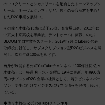
のウユクリームとシカクリームを配合したトーンアップク
リーム「ネーヴェクレマ」など、数々の美容商材を中心と
したD2C事業を展開中。
その佐々木雄亮 代表は若干25歳。名古屋出身。2012年に
中京大中京高校を卒業後、デントオールに就職。のちに
BLOOM で自営業をスタート。2019年7月に Libeiro 代表
取締役に就任し、サブスクリプション型D2Cビジネスを展
開し、次期年商100億をめざす。
自身が展開する公式YouTubeチャンネル「100億社長 佐々
木雄亮」は、毎週 月・水・金曜日 19時に更新。年商60億
円のサブスク×D2C 企業の社長として、若手ビジネスパー
ソン・学生にむけてビジネスに役立つ情報を発信し続いけ
ている。
◆佐々木雄亮 公式YouTubeチャンネル