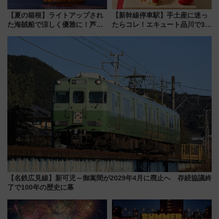
【夏の箱根】ライトアップされ
【新幹線停車駅】手土産に迷っ
た海賊船で涼しく優雅に！芦ノ
たらコレ！エキュート品川で3年
湖花火大会にあわせた特別なク
連続売上1位を獲得した定番手土
ルーズ
産スイーツとは？
【名鉄広見線】新可児～御嵩間が2029年4月に廃止へ 存続協議終
了で100年の歴史に幕