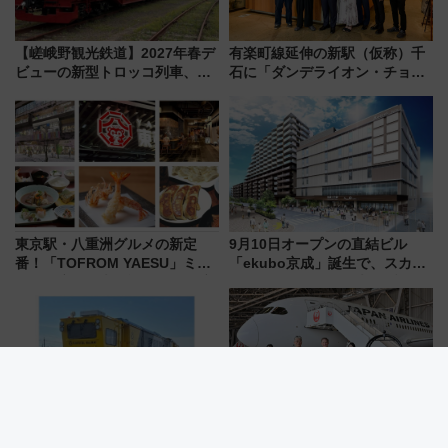
【嵯峨野観光鉄道】2027年春デ
有楽町線延伸の新駅（仮称）千
ビューの新型トロッコ列車、い
石に「ダンデライオン・チョコ
よいよ試運転開始へ！現行車両
レート」が出店！ 東京メトロが
は2026年で引退
1億円出資で挑む新時代のまちづ
くりとは？
東京駅・八重洲グルメの新定
9月10日オープンの直結ビル
番！「TOFROM YAESU」ミシ
「ekubo京成」誕生で、スカイ
ュラン店から大衆酒場まで68店
ライナーも停まる巨大ハブ駅・
舗が集結した食の空間を徹底解
新鎌ヶ谷はどう変わる？ 全テナ
剖！（9/10開業）
ント情報も公開！
近鉄が新型レール削正車「きず
JALとマリオットの強力タッ