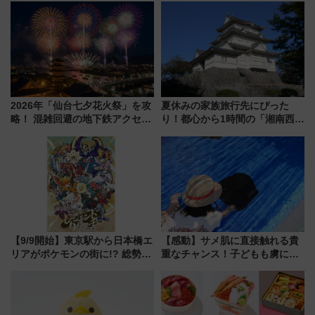
2026年「仙台七夕花火祭」を攻
夏休みの家族旅行先にぴった
略！ 混雑回避の地下鉄アクセス
り！都心から1時間の「湘南西エ
からまだ買える有料席情報、花
リア」満喫ガイド 鎌倉・江の
火前に楽しむ仙台観光ルートま
島とは異なる魅力を持つ今夏の
で解説！
注目スポット
【9/9開始】東京駅から日本橋エ
【感動】サメ肌に直接触れる貴
リアがポケモンの街に!? 総勢
重なチャンス！子どもも虜にな
100匹以上が出現「レジェンド
る鴨川シーワールド「エイとサ
リサーチ」本格謎解き・グッズ
メのタッチングプール」【夏休
情報まとめ
み限定企画】