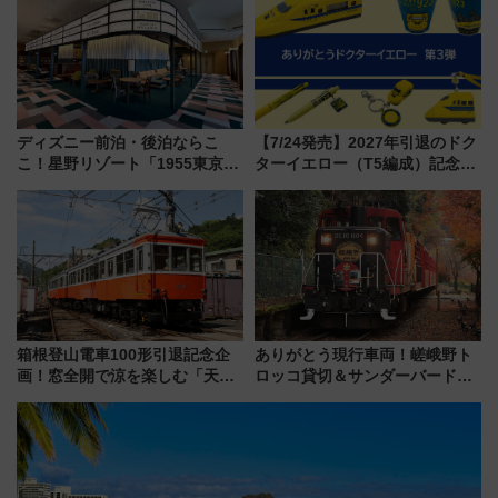
ディズニー前泊・後泊ならこ
【7/24発売】2027年引退のドク
こ！星野リゾート「1955東京ベ
ターイエロー（T5編成）記念グ
イ」が子連れや夕食難民を救う5
ッズ7種が登場！ 新幹線車内放
つの理由 無料バス＆24時間サー
送の目覚まし時計など通販・販
ビスで混雑回避
売店舗まとめ
箱根登山電車100形引退記念企
ありがとう現行車両！嵯峨野ト
画！窓全開で涼を楽しむ「天然
ロッコ貸切＆サンダーバードレ
クーラー体験号」と限定鉄コレ
ストランで語り合う秋の京都
発売
斉藤雪乃＆福原トシヒロと行
く！9月13日「京都の鉄道満喫
ツアー」開催