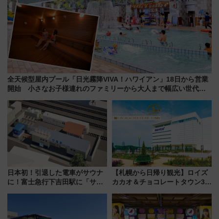
全天候型屋内プール「日光霧降VIVA！ハワイアン」18日から営業
開始 小さなお子様連れのファミリーから大人まで幅広い世代が
一日中楽しる夏のリゾートを楽しんで
日本初！引退した電車がサウナ
【札幌から日帰り観光】ロイズ
に！富士急行下吉田駅に「サ電
カカオ＆チョコレートタウン3周
（SADEN）」2026年12月開
年！ 9月は入場料半額やチョコ
業 行き交う電車の音や振動を
詰め放題を開催、ロイズタウン
感じながら「ととのう」新感覚
駅からのアクセスも