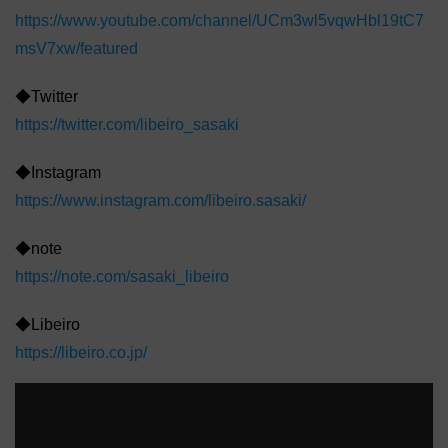
https://www.youtube.com/channel/UCm3wl5vqwHbl19tC7
msV7xw/featured
◆Twitter
https://twitter.com/libeiro_sasaki
◆Instagram
https://www.instagram.com/libeiro.sasaki/
◆note
https://note.com/sasaki_libeiro
◆Libeiro
https://libeiro.co.jp/