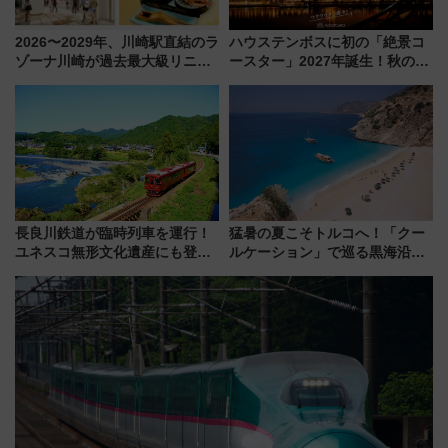
2026〜2029年、川崎駅直結のラ
ハウステンボスに初の「絶景コ
ゾーナ川崎が過去最大級リニュ
ースター」2027年誕生！秋の
ーアル！ フードコート拡大など
「すんごいハロウィン」見どこ
「いつから何が変わるか」徹底
ろも一挙紹介
解説！
長良川鉄道が臨時列車を運行！
猛暑の夏こそトルコへ！「クー
ユネスコ無形文化遺産にも登録
ルケーション」で巡る黒海沿岸
された「郡上おどり」楽しむ人
やエーゲ海の避暑リゾート 関
に 乗車には予約が必要
連検索数が前年比237％増、ナ
ショジオも認める『2026年に訪
れるべき世界の旅先』