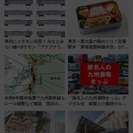
受注販売
メリカングルメ＆絶品スイーツ
を満喫（千葉県浦安市）
車内にメタモン出現？ みなとみ
東京～新大阪の味めぐり！定番
らい線×ポケモン「ブクブクうみ
駅弁「東海道新幹線弁当」が7月
ぞこの街」ラッピング電車が運
21日にリニューアル発売
行開始に！ この夏は直通列車で
横浜へ！
令和8年熊本地震で九州新幹線も
「旅名人の九州満喫きっぷ」デ
レール破断など確認 現在の運
ジタル化 紙版との価格やルー
転見合わせ状況と交通網への影
ルの違いを解説
響