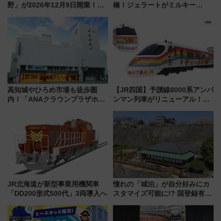
野」が2026年12月9日開業！新
橋！ジェラートがミルキー
改札直結で屋上BBQも楽しめる
米！？「新・鉄道ひとり旅」
注目スポット
278回目の舞台は「三岐鉄道北
勢線」
高知城やひろめ市場も徒歩圏
【JR四国】予讃線8000系アンパ
内！「ANAクラウンプラザホテ
ンマン列車がリニューアル！内
ル高知」が8月開業
外装デザイン公開 デビューは
今年12月
JR北海道が新型事業用機関車
憧れの「城泊」が自分好みにカ
「DD200形式500代」3両導入へ
スタマイズ可能に!? 国登録有形
文化財・丸亀城「延寿閣別館」
にオーダーメイド型の宿泊プラ