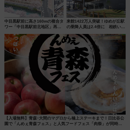
中目黒駅前に高さ160mの複合タ
来館1422万人突破！ゆめが丘駅
ワー「中目黒駅前北地区」再開
の乗降人員は2.4倍に 相鉄いず
発の全貌
み野線「ゆめが丘ソラトス」2周
年祭にそうにゃん＆DB.スター
マンが登場
【入場無料】青森･大間のマグロから極上ステーキまで！日比谷公
園で「んめぇ青森フェス」と人気フードフェス「肉祭」が同時開
催に！