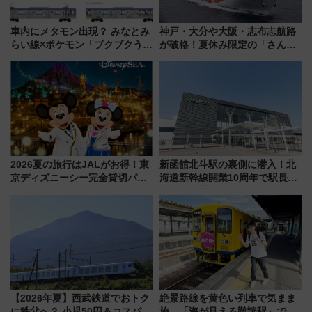
車内にメタモン出現？ みなとみ
神戸・大分や大阪・志布志航路
らい線×ポケモン「ブクブクうみ
が破格！夏休み限定の「さんふ
ぞこの街」ラッピング電車が運
らわあスペシャルセール」スタ
行開始に！ この夏は直通列車で
ート 夕朝食ビュッフェ付きで
横浜へ！
快適な船旅はいかが？
2026夏の旅行はJALがお得！東
新函館北斗駅の裏側に潜入！北
京ディズニーシー完全貸切パー
海道新幹線開業10周年で駅長
ティー招待券が当たるキャンペ
室・地下通路など公開イベン
ーン始まる 条件は「夏の国内
ト 参加方法や体験内容を紹介
線に2回搭乗」
【2026年夏】西武鉄道でおトク
絶景路線を黄色い列車で気まま
に秩父へ？ 小児50円＆コスパ最
旅、「海が見える難読駅」で幸