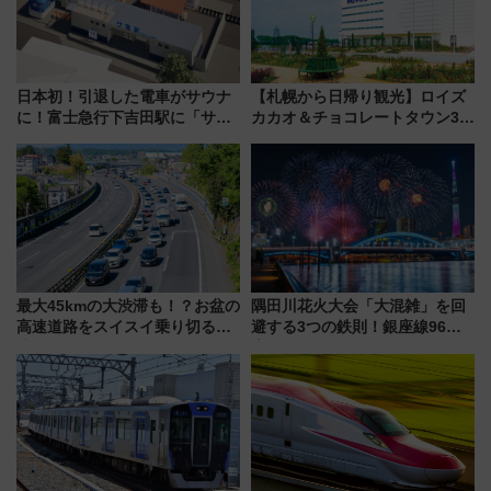
日本初！引退した電車がサウナ
【札幌から日帰り観光】ロイズ
に！富士急行下吉田駅に「サ電
カカオ＆チョコレートタウン3周
（SADEN）」2026年12月開
年！ 9月は入場料半額やチョコ
業 行き交う電車の音や振動を
詰め放題を開催、ロイズタウン
感じながら「ととのう」新感覚
駅からのアクセスも
最大45kmの大渋滞も！？お盆の
隅田川花火大会「大混雑」を回
高速道路をスイスイ乗り切る快
避する3つの鉄則！銀座線96本
適ドライブ術
増発･浅草線臨時ダイヤ･スカイ
ツリー駅の規制まとめ 7/25開催
（2026年）