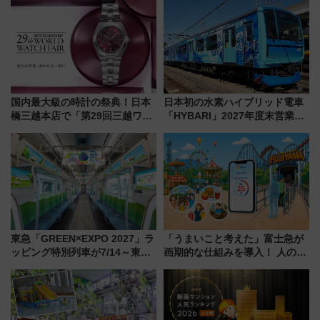
国内最大級の時計の祭典！日本
日本初の水素ハイブリッド電車
橋三越本店で「第29回三越ワー
「HYBARI」2027年度末営業運
ルドウォッチフェア」開幕
転へ 鉄道・発電・まちづくり
【2026年8月5日～25日】
で水素利活用が加速
東急「GREEN×EXPO 2027」ラ
「うまいこと考えた」富士急が
ッピング特別列車が7/14～東
画期的な仕組みを導入！ 人のか
横・田園都市・目黒線でデビュ
わりにスマホが並ぶ「分身く
ー！ 注目の編成やデザインまと
ん」始動
め