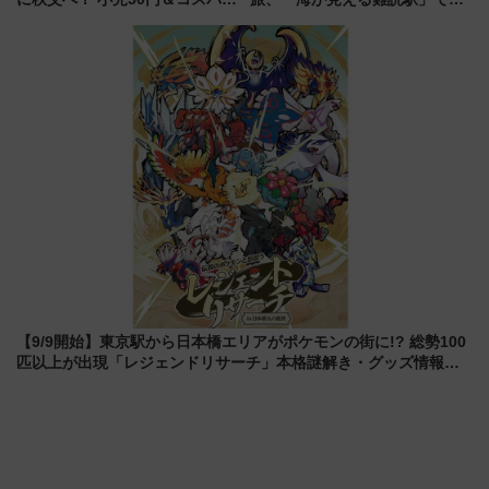
強きっぷで「安・近・短」な家
せの黄色いハンカチに願いを
族旅行！ 深夜の正丸トンネル探
「新・鉄道ひとり旅」279回目
検や特急ラビューも
の舞台は「島原鉄道」
【9/9開始】東京駅から日本橋エリアがポケモンの街に!? 総勢100
匹以上が出現「レジェンドリサーチ」本格謎解き・グッズ情報ま
とめ