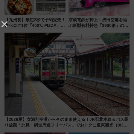
【九州初】最短2秒で予約完売！
京成電鉄が押上～成田空港を結
食べログ1位「400℃ PIZZA」が
ぶ新型有料特急「3900形」のコ
博多駅すぐの明治公園に8/7オー
ンセプト・デザイン公開 愛称
プン。もつ鍋風など限定メニュ
募集も実施
ーも
【2026夏】女満別空港からそのまま使える！JR石北本線＆バス乗
り放題「北見・網走周遊フリーパス」でおトクに道東観光（8/3発
売）