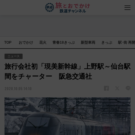
TOP
おでかけ
花火
青春18きっぷ
新型車両
きっぷ
駅･街 再
ニュース
旅行会社初「現美新幹線」上野駅～仙台駅
間をチャーター 阪急交通社
2020.10.05 14:10