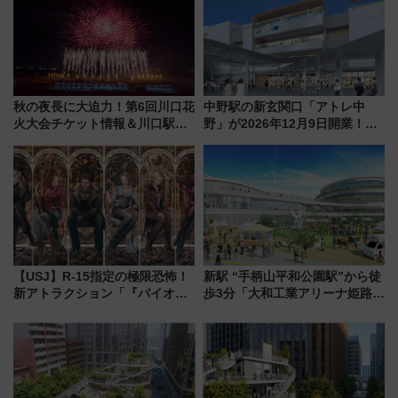
ンが誕生！
に
秋の夜長に大迫力！第6回川口花
中野駅の新玄関口「アトレ中
火大会チケット情報＆川口駅か
野」が2026年12月9日開業！新
らのアクセスガイド
改札直結で屋上BBQも楽しめる
注目スポット
【USJ】R-15指定の極限恐怖！
新駅 “手柄山平和公園駅”から徒
新アトラクション「『バイオハ
歩3分「大和工業アリーナ姫路」
ザード レクイエム』 ザ・ダイ
10月開業！Novelbright公演 や
ブ」今秋登場 ―予測不能の恐
大相撲巡業など 豪華イベントと
怖に泣き叫べ―
アクセス