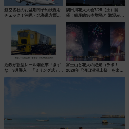
航空各社のお盆期間予約状況を
隅田川花火大会7/25（土）開
チェック！沖縄・北海道方面は
催！銀座線96本増発と 激混みの
予約急増中、いまから狙うべき
「浅草駅」を回避する最寄り駅･
日は？
アクセス攻略法、2万発の花火が
都心の夜に！
近鉄が新型レール削正車「きず
富士山と花火の絶景コラボ！
な」9月導入 「ミリング式」採
2026年「河口湖湖上祭」を楽し
用でメンテナンス作業を効率
む完全ガイド＆鉄道アクセスの
化！安全性や乗り心地の向上に
ススメ
貢献するだけでなく、全線区で
活躍するための仕組みも