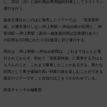
し、20日（日）に旅行商品専用臨時列車としてラストラン
運行を行う。
阪急交通社がこのほど発売したツアーでは、「現美新幹
線」が通常運行しないJR上野駅～JR仙台駅の区間と、JR
新潟駅～JR上野駅（新潟～越後湯沢間は定期運行あり）
の区間を2日間にわたり2往復貸し切り運行する。
同社は「JR上野駅～JR仙台駅間は、これまでほとんど運
行されておらず、初めて「現美新幹線」に乗車する方はも
ちろんのこと、これまで乗車したことがある方も、新たな
区間として希少価値の高い列車の旅を楽しむことができる
限定のツアーです」と自信のほどをうかがわせている。
鉄道チャンネル編集部