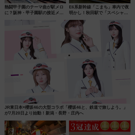
熱闘甲子園のテーマ曲が駅メロ
E6系新幹線「こまち」車内で夜
に？阪神・甲子園駅の接近メロ
明かし！秋田駅で「スペシャル
ディがVaundy「かげろう」×向
ナイト」8月開催、料金や予約方
谷実アレンジの特別仕様へ、8月
法は？
5日始発から
JR東日本×櫻坂46の大型コラボ「櫻坂46と、鉄道で旅しよう。」
が7月20日より始動！新潟・長野・庄内へ