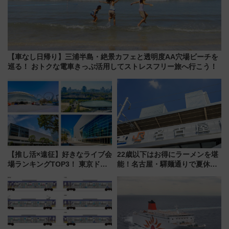
【車なし日帰り】三浦半島・絶景カフェと透明度AA穴場ビーチを
巡る！ おトクな電車きっぷ活用してストレスフリー旅へ行こう！
【推し活×遠征】好きなライブ会
22歳以下はお得にラーメンを堪
場ランキングTOP3！ 東京ドー
能！名古屋・驛麺通りで夏休み
ムや大阪城ホールが選ばれる理
限定「U22応援割り」が7月21日
由と交通アクセス術、ライブ会
よりスタート
場に何を求める？