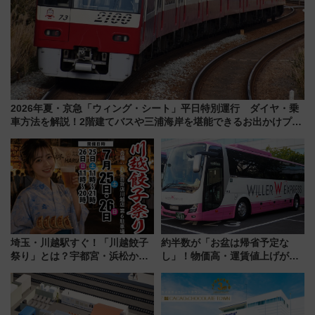
2026年夏・京急「ウィング・シート」平日特別運行 ダイヤ・乗
車方法を解説！2階建てバスや三浦海岸を堪能できるお出かけプラ
ンもご紹介
埼玉・川越駅すぐ！「川越餃子
約半数が「お盆は帰省予定な
祭り」とは？宇都宮・浜松から
し」！物価高・運賃値上げが財
ご当地和牛まで全国の人気餃子
布を直撃、往復1万円以内なら帰
を食べ比べ【7月25日・26日開
りたいけど……【WILLER お盆
催】
帰省動向調査】