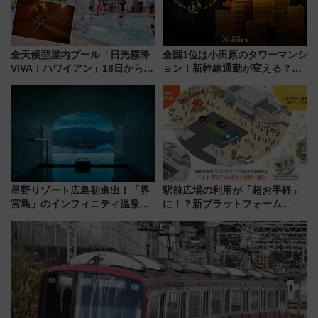
全天候型屋内プール「日光霧降
全国1位は小田原のタワーマンシ
VIVA！ハワイアン」18日から営
ョン！新幹線通勤が変える？
業開始 小さなお子様連れのフ
「住みたい街」の最新トレンド
ァミリーから大人まで幅広い世
【新築マンション人気ランキン
代が一日中楽しる夏のリゾート
グ】
を楽しんで
星野リゾート広島初進出！「界
駅前広場の利用が「超お手軽」
宮島」のインフィニティ温泉と
に！？新プラットフォーム
古式サウナ「石風呂」を大解剖
「HirakeBA」8月3日始動、ス
宿泊料金・アクセスは？（2026
マホで簡単申請 物販や演奏会な
年7月23日開業）
どに【JR東日本】