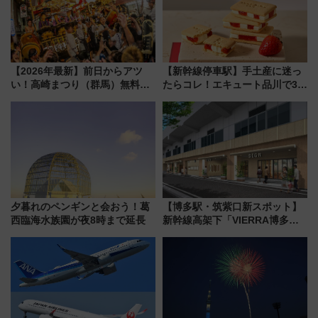
【2026年最新】前日からアツ
【新幹線停車駅】手土産に迷っ
い！高崎まつり（群馬）無料観
たらコレ！エキュート品川で3年
覧エリアから初開催100人みこ
連続売上1位を獲得した定番手土
しまで
産スイーツとは？
夕暮れのペンギンと会おう！葛
【博多駅・筑紫口新スポット】
西臨海水族園が夜8時まで延長
新幹線高架下「VIERRA博多テ
ラス」が9/18開業！九州初出店
など注目の全6店舗 「博多活憩
通り」も一新