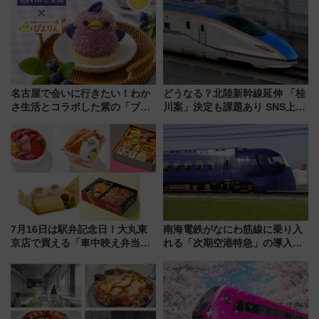
り方は？
名古屋で会いに行きたい！わか
どうなる？北陸新幹線延伸 「桂
さ生活とコラボした紫の「ブル
川案」決定も課題あり SNS上の
ーベリーぴよりん」期間限定販
声は
売
7月16日は駅弁記念日！大丸東
南海電鉄がなにわ筋線に乗り入
京店で買える「車中映え弁当」
れる「次期空港特急」の導入を
フェア【2026年夏】
決定！ピニンファリーナによる
日本初の鉄道デザイン