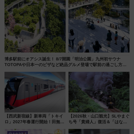
博多駅前にオアシス誕生！ 8/7開園「明治公園」九州初サウナ
TOTOPAや日本一のピザなど絶品グルメ登場で駅前の過ごし方は
どう変わる？
【西武新宿線】新車両「トキイ
【2026秋・山口観光】SLやまぐ
ロ」2027年春運行開始！田無・
ち号「貴婦人」復活＆「はなあ
新所沢にも停車 2028年春には
かり」初走行区間も！山口DCの
「第2弾」も
注目観光列車まとめ きっぷの取