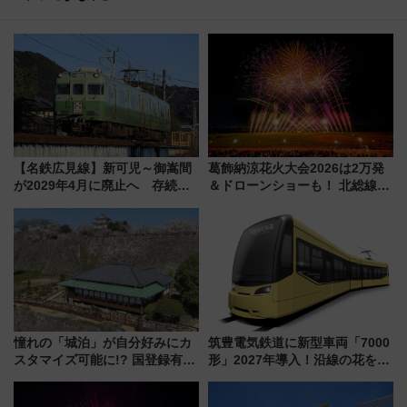
【名鉄広見線】新可児～御嵩間
葛飾納涼花火大会2026は2万発
が2029年4月に廃止へ 存続協
＆ドローンショーも！ 北総線を
議終了で100年の歴史に幕
使った穴場アクセスや臨時列
車、観覧スポット情報と周辺観
光まとめ（7/28開催）
憧れの「城泊」が自分好みにカ
筑豊電気鉄道に新型車両「7000
スタマイズ可能に!? 国登録有形
形」2027年導入！沿線の花をイ
文化財・丸亀城「延寿閣別館」
メージしたイエローを採用 車
にオーダーメイド型の宿泊プラ
内は落ち着いたゆとりある空間