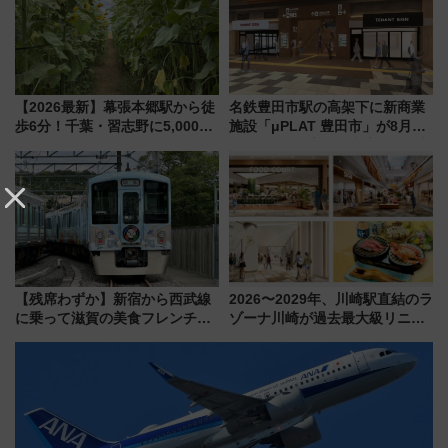
【2026最新】幕張本郷駅から徒
名鉄豊田市駅の高架下に新商業
歩6分！千葉・習志野に5,000本
施設「μPLAT 豊田市」が8月26
の「ひまわり畑」が誕生、8月
日開業！全8店舗が出店し街の新
14日までの期間限定公開
たな玄関口へ
【残席わずか】新宿から西武線
2026〜2029年、川崎駅直結のラ
に乗って滋賀の美食フレンチを
ゾーナ川崎が過去最大級リニュ
堪能？ 大人気レストラン列車
ーアル！ フードコート拡大など
「52席の至福」で味わう近江牛
「いつから何が変わるか」徹底
や伝統文化の特別コラボ
解説！