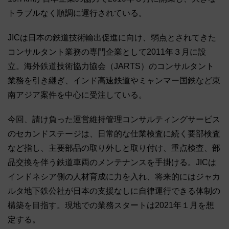
トラブルなく順調に運行されている。
JICは日本の鉄道技術輸出促進に向け、弱点とされてきた
コンサルタント業務の専門企業として2011年３月に設
立。海外鉄道技術協力協会（JARTS）のコンサルタント
業務を引き継ぎ、インド高速鉄道やミャンマー国鉄など東
南アジア案件を中心に受注している。
今回、請け負った運営維持管理コンサルティングサービス
のセカンドステージは、日常的な仕業検査に続く要部検査
など指し、主要部品の取り外しと取り付け、重点検査、部
品交換を伴う鉄道車両のメンテナンスを手掛ける。JICは
インドネシア側の人材育成に力を入れ、将来的にはジャカ
ルタ地下鉄公社が日本の支援なしに自律運行できる体制の
構築を目指す。現地での業務スタートは2021年１月を想
定する。