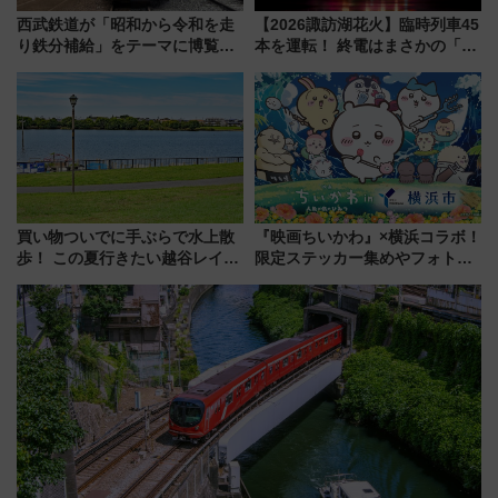
西武鉄道が「昭和から令和を走
【2026諏訪湖花火】臨時列車45
り鉄分補給」をテーマに博覧会
本を運転！ 終電はまさかの「0
を実施！くすのきホールで8月
時30分発新宿行き」!? 当日のプ
14日から 新車両「トキイロ」体
ログラムから交通規制情報、観
験ブースも アクセスや申込方法
覧席情報まで徹底解説
を解説
買い物ついでに手ぶらで水上散
『映画ちいかわ』×横浜コラボ！
歩！ この夏行きたい越谷レイク
限定ステッカー集めやフォトス
タウンの新たな水辺の憩いエリ
ポット、特別花火でみなとみら
ア「LAKESIDE PARK」（埼玉
いを満喫しよう（花火鑑賞会応
県越谷市）
募は7/12まで！）