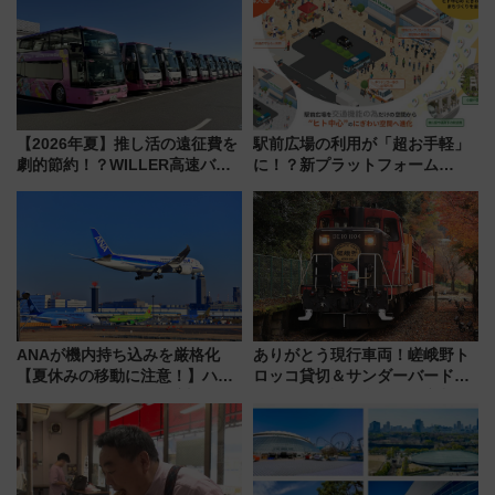
【2026年夏】推し活の遠征費を
駅前広場の利用が「超お手軽」
劇的節約！？WILLER高速バス
に！？新プラットフォーム
「1km5円セール」やワンコイン
「HirakeBA」8月3日始動、ス
温泉の最強ルート 予約期間・
マホで簡単申請 物販や演奏会な
対象路線まとめ
どに【JR東日本】
ANAが機内持ち込みを厳格化
ありがとう現行車両！嵯峨野ト
【夏休みの移動に注意！】ハン
ロッコ貸切＆サンダーバードレ
ドバッグやPCケースも対象の
ストランで語り合う秋の京都
「身の回り品」新サイズ制限
斉藤雪乃＆福原トシヒロと行
(40×30×20cm)おさらい
く！9月13日「京都の鉄道満喫
ツアー」開催