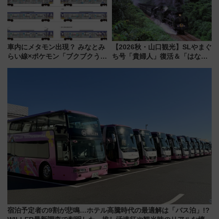
車内にメタモン出現？ みなとみ
【2026秋・山口観光】SLやまぐ
らい線×ポケモン「ブクブクうみ
ち号「貴婦人」復活＆「はなあ
ぞこの街」ラッピング電車が運
かり」初走行区間も！山口DCの
行開始に！ この夏は直通列車で
注目観光列車まとめ きっぷの取
横浜へ！
り方は？
宿泊予定者の9割が悲鳴…ホテル高騰時代の最適解は「バス泊」!?