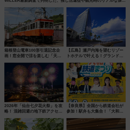
WILLER最新調査で判明した、推し活遠征や観光時のリアルな懐事
情
箱根登山電車100形引退記念企
【広島】瀬戸内海を望むリゾー
画！窓全開で涼を楽しむ「天然
トホテルで叶える！グランドプ
クーラー体験号」と限定鉄コレ
リンスホテル広島のフォトウエ
発売
ディング＆カジュアルパーティ
ープラン
2026年「仙台七夕花火祭」を攻
【奈良県】全国から鉄道会社が
略！ 混雑回避の地下鉄アクセス
参加！駅弁も大集合！「大和鉄
からまだ買える有料席情報、花
道まつり2026」が8月8日・9日
火前に楽しむ仙台観光ルートま
に開催決定
で解説！