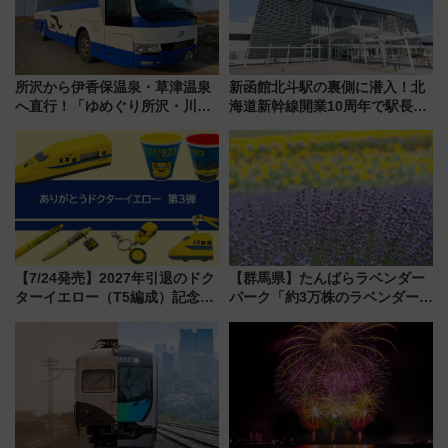
所沢から伊香保温泉・草津温泉
新函館北斗駅の裏側に潜入！北
へ直行！「ゆめぐり所沢・川越
海道新幹線開業10周年で駅長
号」で群馬の温泉旅をもっと気
室・地下通路など公開イベン
軽に 運行ダイヤ・運賃を解説
ト 参加方法や体験内容を紹介
【7/24発売】2027年引退のドク
【群馬県】たんばらラベンダー
ターイエロー（T5編成）記念グ
パーク「約3万株のラベンダー」
ッズ7種が登場！ 新幹線車内放
が見頃！新幹線＆無料送迎バス
送の目覚まし時計など通販・販
で都心から約1時間半で夏の絶景
売店舗まとめ
を！