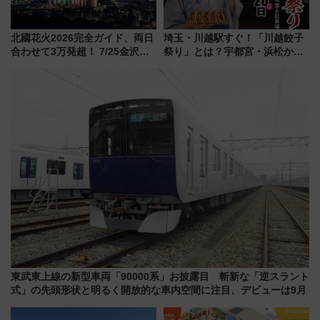
北國花火2026完全ガイド、両日
埼玉・川越駅すぐ！「川越餃子
合わせて3万発超！ 7/25金沢大
祭り」とは？宇都宮・浜松から
会・8/1川北大会の2つの花火大
ご当地和牛まで全国の人気餃子
会の日程・アクセス・観覧席ま
を食べ比べ【7月25日・26日開
とめ（石川県）
催】
東武東上線の新型車両「90000系」お披露目 斬新な「逆スラント
式」の先頭形状と明るく開放的な車内空間に注目、デビューは9月