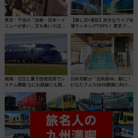
東京・千住の「自称・日本一メ
【推し活×遠征】好きなライブ会
ニューが多い」立ち食いそば屋
場ランキングTOP3！ 東京ドー
とは？ ＢＳ日テレ『ドランク塚
ムや大阪城ホールが選ばれる理
地のふらっと立ち食いそば』
由と交通アクセス術、ライブ会
7/27夜10時～放送
場に何を求める？
南海・日立と量子技術活用でシ
日向市駅が「日向坂46」駅に！
ステム構築 なにわ筋線にも期待
ひなたフェス2026開催に向けJR
乗務員・車両計画作業を短縮へ
九州が記念きっぷや臨時列車で
全力応援 夜行列車「ドリーム
おひさま号」も走る