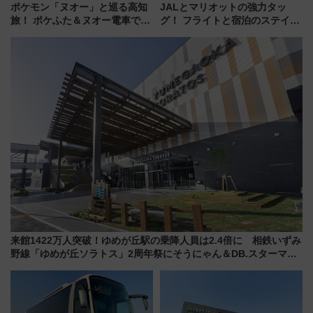
ポケモン「ヌオー」と巡る高知
JALとマリオットの強力タッ
旅！ ポケふた＆ヌオー電車で楽
グ！ フライトと宿泊のステイタ
しむ鉄道スタンプラリーで土佐
スマッチでFLY ON ポイントや
路の絶景と絶品グルメを満喫！
上級会員資格を効率よく獲得す
（7月18日スタート）
る方法を解説
来館1422万人突破！ゆめが丘駅の乗降人員は2.4倍に 相鉄いずみ
野線「ゆめが丘ソラトス」2周年祭にそうにゃん＆DB.スターマン
が登場