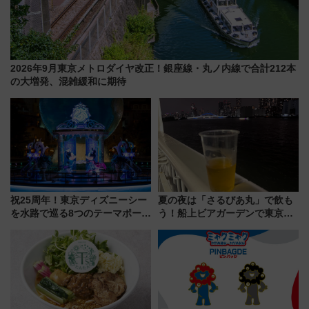
2026年9月東京メトロダイヤ改正！銀座線・丸ノ内線で合計212本
の大増発、混雑緩和に期待
祝25周年！東京ディズニーシー
夏の夜は「さるびあ丸」で飲も
を水路で巡る8つのテーマポート
う！船上ビアガーデンで東京湾
と限定デコレーションを解説
の夜景を眺めながら軽く一
杯……工場直送生ビールや島グ
ルメが美味い