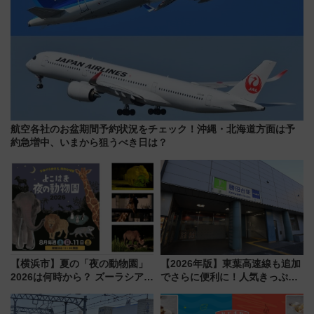
航空各社のお盆期間予約状況をチェック！沖縄・北海道方面は予
約急増中、いまから狙うべき日は？
【横浜市】夏の「夜の動物園」
【2026年版】東葉高速線も追加
2026は何時から？ ズーラシア・
でさらに便利に！人気きっぷ
野毛山・金沢の電車アクセスや
「サンキューちばフリーパス」
見どころ、限定イベントを徹底
今年も発売 秋・早春に千葉県を