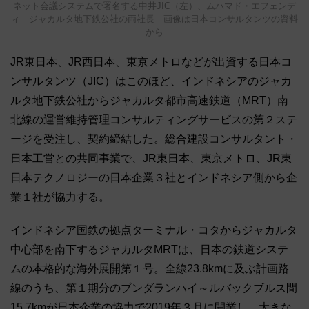
ネット会議システムで署名する中井JIC（左）、ムハマド・エフェンデ
ィ ジャカルタ地下鉄公社の両社長 画像は日本コンサルタンツの資料
から
JR東日本、JR西日本、東京メトロなどが出資する日本コ
ンサルタンツ（JIC）はこのほど、インドネシアのジャカ
ルタ地下鉄公社からジャカルタ都市高速鉄道（MRT）南
北線の運営維持管理コンサルティングサービスの第２ステ
ージを受注し、契約締結した。総合建設コンサルタント・
日本工営との共同事業で、JR東日本、東京メトロ、JR東
日本テクノロジーの日本企業３社とインドネシア側から企
業１社が協力する。
インドネシア国鉄の拠点ターミナル・コタからジャカルタ
中心部を南下するジャカルタMRTは、日本の鉄道システ
ムの本格的な海外展開第１号。全線23.8kmに及ぶ計画路
線のうち、第１期分のブンダランハイ～ルバックブルス間
15.7kmが日本企業の協力で2019年３月に開業し、大きな