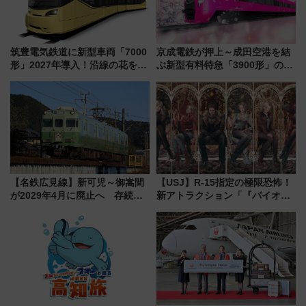
筑豊電気鉄道に新型車両「7000
京成電鉄が押上～成田空港を結
形」2027年導入！沿線の花をイ
ぶ新型有料特急「3900形」のコ
メージしたイエローを採用 車
ンセプト・デザイン公開 愛称
内は落ち着いたゆとりある空間
募集も実施
に
【名鉄広見線】新可児～御嵩間
【USJ】R-15指定の極限恐怖！
が2029年4月に廃止へ 存続協
新アトラクション「『バイオハ
議終了で100年の歴史に幕
ザード レクイエム』 ザ・ダイ
ブ」今秋登場 ―予測不能の恐
怖に泣き叫べ―