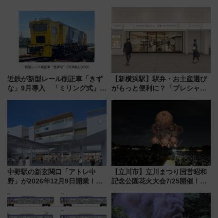
プ！JR東海・近鉄で快適にアク
らわあスペシャルセール」スタ
セス
ート 夕朝食ビュッフェ付きで
快適な船旅はいかが？
近鉄が新型レール削正車「きず
【新横浜駅】駅弁・お土産選び
な」9月導入 「ミリング式」採
がもっと便利に？「プレシャス
用でメンテナンス作業を効率
デリ＆ギフト新横浜」がオープ
化！安全性や乗り心地の向上に
ン 場所や営業時間・限定弁当
貢献するだけでなく、全線区で
を紹介
活躍するための仕組みも
中野駅の新玄関口「アトレ中
【立川市】立川まつり国営昭和
野」が2026年12月9日開業！新
記念公園花火大会7/25開催！
改札直結で屋上BBQも楽しめる
5000発の花火が夜を彩る 今年は
注目スポット
混雑に要注意、その理由は