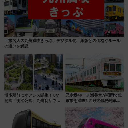
「旅名人の九州満喫きっぷ」デジタル化 紙版との価格やルール
の違いを解説
博多駅前にオアシス誕生！ 8/7
乃木坂46一ノ瀬美空が福岡で鉄
開園「明治公園」九州初サウナ
道旅を満喫⁈ 西鉄の観光列車
TOTOPAや日本一のピザなど絶
「THE RAIL KITCHEN
品グルメ登場で駅前の過ごし方
CHIKUGO」で巡る福岡･太宰
はどう変わる？
府･柳川の旅！YouTubeが公開
に