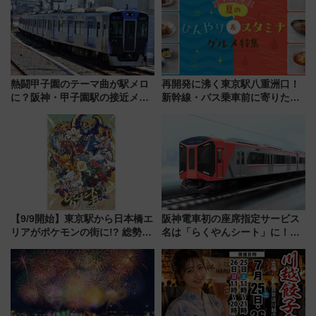
解説！
巡るなら使い勝手・コスパ抜群
熱闘甲子園のテーマ曲が駅メロ
再開発に沸く東京駅八重洲口！
に？阪神・甲子園駅の接近メロ
新幹線・バス乗車前に寄りたい
ディがVaundy「かげろう」×向
「ヤエチカ」2026年夏の「ひん
谷実アレンジの特別仕様へ、8月
やり＆スタミナグルメ」6選【新
5日始発から
店舗も！】
【9/9開始】東京駅から日本橋エ
阪神電車初の座席指定サービス
リアがポケモンの街に!? 総勢
名は「らくやんシート」に！新
100匹以上が出現「レジェンド
型3000系で大阪梅田～山陽姫路
リサーチ」本格謎解き・グッズ
を快適移動
情報まとめ