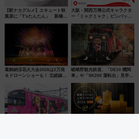
【駅ナカグルメ】エキュート秋
大阪・関西万博公式キャラクタ
葉原に「T’sたんたん」 新橋に
ー「ミャクミャク」ピンバッジ
551蓬莱のDNAを継ぐ「東京豚
新登場！関西の駅構内などで7月
饅」、オムライス専門店「肉と
中旬発売
たまご」新グルメ続々登場！
【2026年8月】
葛飾納涼花火大会2026は2万発
嵯峨野観光鉄道、「DE10 機関
＆ドローンショーも！ 北総線を
車」や「SK200 運転台」見学ツ
使った穴場アクセスや臨時列
アーを開催！ ラストランイベン
車、観覧スポット情報と周辺観
トの一環で激レア体験できちゃ
光まとめ（7/28開催）
うかも 参加方法やスケジュール
をご紹介
【2026年夏】富士急行線で巡る
全国1位は小田原のタワーマンシ
「うちはサスケ」誕生日スタン
ョン！新幹線通勤が変える？