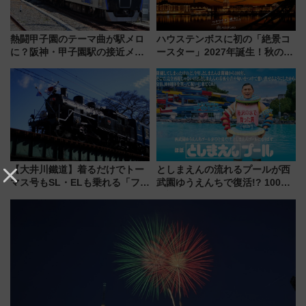
熱闘甲子園のテーマ曲が駅メロ
ハウステンボスに初の「絶景コ
に？阪神・甲子園駅の接近メロ
ースター」2027年誕生！秋の
ディがVaundy「かげろう」×向
「すんごいハロウィン」見どこ
谷実アレンジの特別仕様へ、8月
ろも一挙紹介
5日始発から
【大井川鐵道】着るだけでトー
としまえんの流れるプールが西
マス号もSL・ELも乗れる「フリ
武園ゆうえんちで復活!? 100周
ーきっぷTシャツ」8月6日より
年記念企画＆「春日のうん○スラ
受注販売
イダー」に注目 2026年夏は所
沢へ遊びに行こう