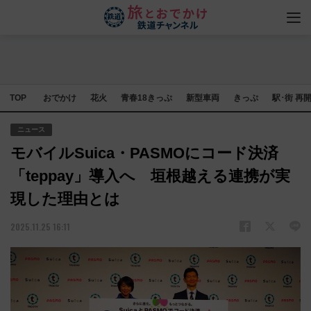
TOP
おでかけ
花火
青春18きっぷ
新型車両
きっぷ
駅･街 再
ニュース
モバイルSuica・PASMOにコード決済
「teppay」導入へ 垣根越える連携が実
現した理由とは
2025.11.25 16:11