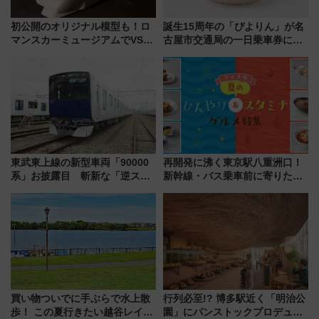
初公開のオリジナル模型も！ロ
誕生15周年の「ぴよりん」が名
マンスカーミュージアムでVSE
古屋市交通局の一日乗車券に！
の設計秘話に迫る企画展が7月
東山線では貸切電車も登場【限
15日スタート
定1万5000枚】
東武東上線の新型車両「90000
再開発に沸く東京駅八重洲口！
系」お披露目 斬新な「逆スラ
新幹線・バス乗車前に寄りたい
ント式」の先頭形状と明るく開
「ヤエチカ」2026年夏の「ひん
放的な車内空間に注目、デビュ
やり＆スタミナグルメ」6選【新
ーは9月
店舗も！】
買い物ついでに手ぶらで水上散
行列必至!? 博多駅近く「明治公
歩！ この夏行きたい越谷レイク
園」にパンストックプロデュー