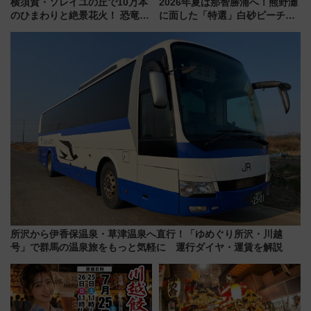
横須賀・ソレイユの丘で10万本
2026年夏は那智勝浦へ！熊野灘
のひまわりと絶景花火！ 恐竜や
に面した「特選」白砂ビーチは
ドッグプールなど三浦半島の日
必見 「第17回那智勝浦町花火大
帰りお出かけ最新情報（2026年
会」は8月11日開催！
7月17日～開催）
所沢から伊香保温泉・草津温泉へ直行！「ゆめぐり所沢・川越
号」で群馬の温泉旅をもっと気軽に 運行ダイヤ・運賃を解説