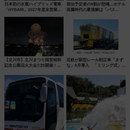
日本初の水素ハイブリッド電車
宿泊予定者の9割が悲鳴…ホテル
「HYBARI」2027年度末営業運
高騰時代の最適解は「バス
転へ 鉄道・発電・まちづくり
泊」!? WILLER最新調査で判明
で水素利活用が加速
した、推し活遠征や観光時のリ
アルな懐事情
【立川市】立川まつり国営昭和
近鉄が新型レール削正車「きず
記念公園花火大会7/25開催！
な」9月導入 「ミリング式」採
5000発の花火が夜を彩る 今年は
用でメンテナンス作業を効率
混雑に要注意、その理由は
化！安全性や乗り心地の向上に
貢献するだけでなく、全線区で
活躍するための仕組みも