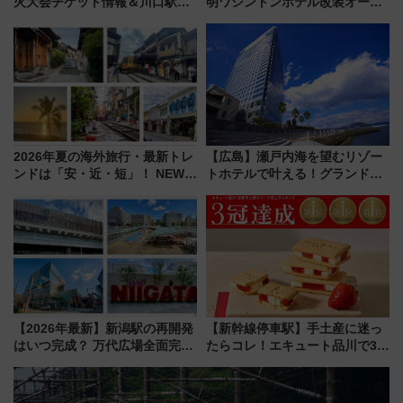
火大会チケット情報＆川口駅か
明ワシントンホテル改装オープ
らのアクセスガイド
ン直前「ゆりかもめ運転台付き
客室」や海鮮丼が人気の朝食ビ
ュッフェを現地レポ
2026年夏の海外旅行・最新トレ
【広島】瀬戸内海を望むリゾー
ンドは「安・近・短」！ NEWT
トホテルで叶える！グランドプ
調査から読み解く、最新の人気
リンスホテル広島のフォトウエ
渡航先TOP5とは？ 円安時代の
ディング＆カジュアルパーティ
旅行術
ープラン
【2026年最新】新潟駅の再開発
【新幹線停車駅】手土産に迷っ
はいつ完成？ 万代広場全面完成
たらコレ！エキュート品川で3年
から「にいがた2キロ」・古町再
連続売上1位を獲得した定番手土
開発、バスタ新潟構想まで徹底
産スイーツとは？
解説！