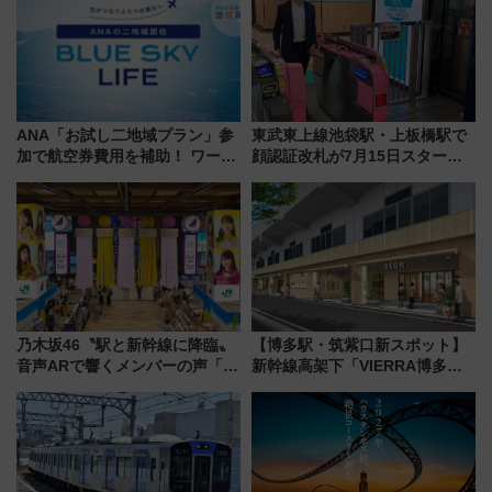
ANA「お試し二地域プラン」参
東武東上線池袋駅・上板橋駅で
加で航空券費用を補助！ ワーケ
顔認証改札が7月15日スター
ーションや週末移住に最適な自
ト、手ぶらで乗車から買い物ま
治体は？ 2026年は対象のエリア
でシームレスに
が拡大！
乃木坂46〝駅と新幹線に降臨〟
【博多駅・筑紫口新スポット】
音声ARで響くメンバーの声「真
新幹線高架下「VIERRA博多テ
夏の全国ツアー2026」
ラス」が9/18開業！九州初出店
など注目の全6店舗 「博多活憩
通り」も一新