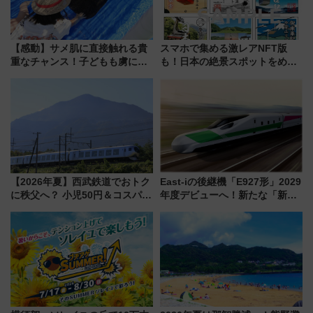
【感動】サメ肌に直接触れる貴
スマホで集める激レアNFT版
重なチャンス！子どもも虜にな
も！日本の絶景スポットをめぐ
る鴨川シーワールド「エイとサ
って集める「索道印(さくどうい
メのタッチングプール」【夏休
ん)」企画がスタート
み限定企画】
【2026年夏】西武鉄道でおトク
East-iの後継機「E927形」2029
に秩父へ？ 小児50円＆コスパ最
年度デビューへ！新たな「新幹
強きっぷで「安・近・短」な家
線専用検測車」の性能を徹底解
族旅行！ 深夜の正丸トンネル探
説【JR東日本】
検や特急ラビューも