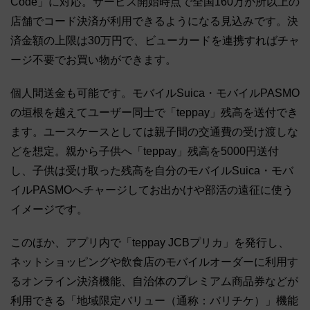
Code」に対応。サービス開始時点で全国160万か所以上の
店舗でコード決済が利用できるようになる見込みです。決
済金額の上限は30万円で、ビューカードを連携すればチャ
ージ不要でお買い物ができます。
個人間送金も可能です。モバイルSuica・モバイルPASMO
の垣根を越えてユーザー同士で「teppay」残高を送付でき
ます。ユースケースとしては親子間の交通費の受け渡しな
どを想定。親から子供へ「teppay」残高を5000円送付
し、子供は受け取った残高を自分のモバイルSuica・モバ
イルPASMOへチャージしてお出かけや部活の遠征に使う
イメージです。
このほか、アプリ内で「teppay JCBプリカ」を発行し、
ネットショッピングや飲食店のモバイルオーダーに利用す
るオンライン決済機能、自治体のプレミアム商品券などが
利用できる「地域限定バリュー（通称：バリチケ）」機能