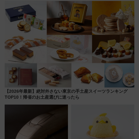
会の日程・アクセス・観覧席ま
別 “プレミアムランチ”導入･ル
とめ（石川県）
ートや価格など解説
【2026年最新】絶対外さない東京の手土産スイーツランキング
TOP10！帰省のお土産選びに迷ったら