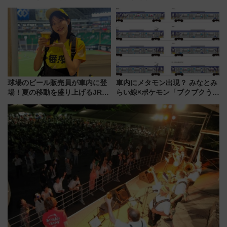
タウンの新たな水辺の憩いエリ
スの新業態『Land Bageri』8/7
ア「LAKESIDE PARK」（埼玉
オープン 秋からはビストロ営業
県越谷市）
も！
球場のビール販売員が車内に登
車内にメタモン出現？ みなとみ
場！夏の移動を盛り上げるJR九
らい線×ポケモン「ブクブクうみ
州「ビール新幹線」7月31日・8
ぞこの街」ラッピング電車が運
月7日限定 ソフトバンクホーク
行開始に！ この夏は直通列車で
スとコラボ
横浜へ！