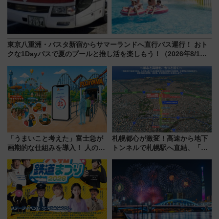
東京八重洲・バスタ新宿からサマーランドへ直行バス運行！ おト
クな1Dayパスで夏のプールと推し活を楽しもう！（2026年8/1～
31）
「うまいこと考えた」富士急が
札幌都心が激変！高速から地下
画期的な仕組みを導入！ 人のか
トンネルで札幌駅へ直結、「創
わりにスマホが並ぶ「分身く
成川通都心アクセス道路」が7月
ん」始動
から本格着工、延長4.8km整備
事業の全貌