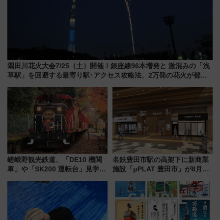
隅田川花火大会7/25（土）開催！銀座線96本増発と 激混みの「浅
草駅」を回避する最寄り駅･アクセス攻略法、2万発の花火が都心
の夜に！
嵯峨野観光鉄道、「DE10 機関
名鉄豊田市駅の高架下に新商業
車」や「SK200 運転台」見学ツ
施設「μPLAT 豊田市」が8月26
アーを開催！ ラストランイベン
日開業！全8店舗が出店し街の新
トの一環で激レア体験できちゃ
たな玄関口へ
うかも 参加方法やスケジュール
をご紹介