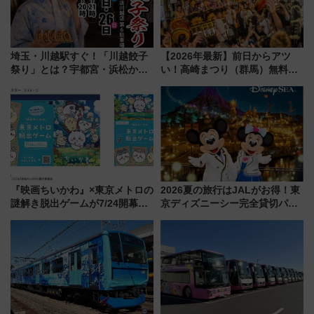
埼玉・川越駅すぐ！「川越餃子
【2026年最新】前日からアツ
祭り」とは？宇都宮・浜松から
い！高崎まつり（群馬）無料観
ご当地和牛まで全国の人気餃子
覧エリアから初開催100人みこ
を食べ比べ【7月25日・26日開
しまで
催】
『映画ちいかわ』×東京メトロの
2026夏の旅行はJALがお得！東
謎解き脱出ゲームが7/24開幕！
京ディズニーシー完全貸切パー
オリジナル24時間券の買い方と
ティー招待券が当たるキャンペ
遊び方を解説！（7/10発売開
ーン始まる 条件は「夏の国内
始）
線に2回搭乗」