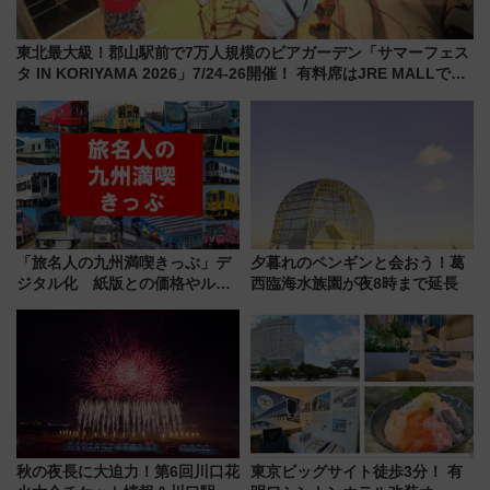
東北最大級！郡山駅前で7万人規模のビアガーデン「サマーフェス
タ IN KORIYAMA 2026」7/24-26開催！ 有料席はJRE MALLで予
約可能
「旅名人の九州満喫きっぷ」デ
夕暮れのペンギンと会おう！葛
ジタル化 紙版との価格やルー
西臨海水族園が夜8時まで延長
ルの違いを解説
秋の夜長に大迫力！第6回川口花
東京ビッグサイト徒歩3分！ 有