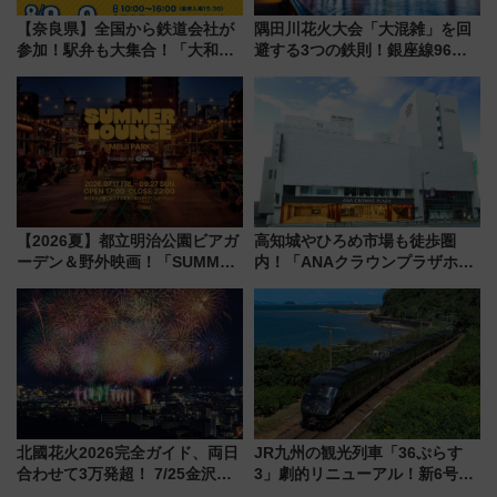
【奈良県】全国から鉄道会社が
隅田川花火大会「大混雑」を回
参加！駅弁も大集合！「大和鉄
避する3つの鉄則！銀座線96本
道まつり2026」が8月8日・9日
増発･浅草線臨時ダイヤ･スカイ
に開催決定
ツリー駅の規制まとめ 7/25開催
（2026年）
【2026夏】都立明治公園ビアガ
高知城やひろめ市場も徒歩圏
ーデン＆野外映画！「SUMMER
内！「ANAクラウンプラザホテ
LOUNGE」のアクセスと上映ス
ル高知」が8月開業
ケジュール 夜風とビール、映画
を満喫！
北國花火2026完全ガイド、両日
JR九州の観光列車「36ぷらす
合わせて3万発超！ 7/25金沢大
3」劇的リニューアル！新6号車
会・8/1川北大会の2つの花火大
“1〜2名用グリーン個室”と曜日