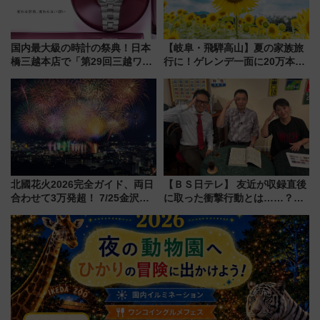
国内最大級の時計の祭典！日本
【岐阜・飛騨高山】夏の家族旅
橋三越本店で「第29回三越ワー
行に！ゲレンデ一面に20万本の
ルドウォッチフェア」開幕
ひまわりが咲き誇る「アルコピ
【2026年8月5日～25日】
アひまわり園」開園
北國花火2026完全ガイド、両日
【ＢＳ日テレ】 友近が収録直後
合わせて3万発超！ 7/25金沢大
に取った衝撃行動とは……？
会・8/1川北大会の2つの花火大
『友近・礼二の妄想トレイン』
会の日程・アクセス・観覧席ま
で極上の夏祭り鉄道旅を放送
とめ（石川県）