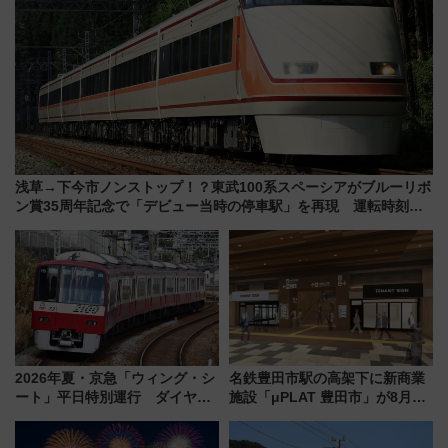
浅草→下今市ノンストップ！？東武100系スペーシアがブルーリボ
ン賞35周年記念で「デビュー当時の停車駅」を再現 運転時刻や
特急券の買い方を紹介
2026年夏・京急「ウィング・シ
名鉄豊田市駅の高架下に新商業
ート」平日特別運行 ダイヤ・
施設「μPLAT 豊田市」が8月26
乗車方法を解説！2階建てバスや
日開業！全8店舗が出店し街の新
三浦海岸を堪能できるお出かけ
たな玄関口へ