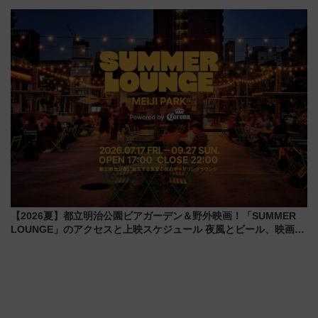
100匹以上が出現「レジェンド
ムや大阪城ホールが選ばれる理
リサーチ」本格謎解き・グッズ
由と交通アクセス術、ライブ会
情報まとめ
場に何を求める？
【2026夏】都立明治公園ビアガーデン＆野外映画！「SUMMER
LOUNGE」のアクセスと上映スケジュール 夜風とビール、映画を
満喫！