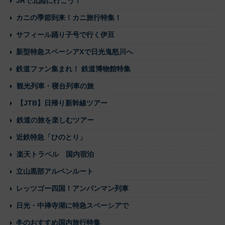
JRで北陸に行こう！
カニの季節到来！カニ旅行特集！
サフィール踊り子号で行く伊豆
新型特急スペーシアXで日光鬼怒川へ
鉄道ファン集まれ！ 鉄道博物館特集
観光列車・寝台列車の旅
【JTB】日帰り新幹線ツアー
鉄道の旅を楽しむツアー
近鉄特急「ひのとり」
楽天トラベル 国内宿泊
立山黒部アルペンルート
レッツゴー四国！アンパンマン列車
日光・中禅寺湖に特急スペーシアで
冬のおすすめ国内旅行特集