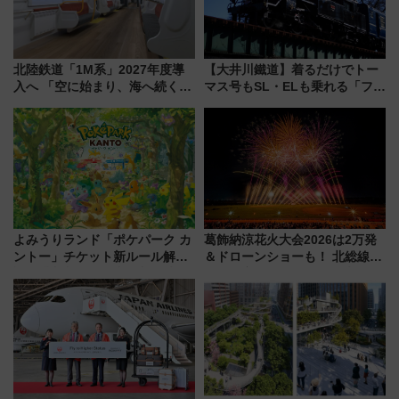
北陸鉄道「1M系」2027年度導
【大井川鐵道】着るだけでトー
入へ 「空に始まり、海へ続く」
マス号もSL・ELも乗れる「フリ
白山比咩神社をモチーフにした
ーきっぷTシャツ」8月6日より
神秘的なデザイン
受注販売
よみうりランド「ポケパーク カ
葛飾納涼花火大会2026は2万発
ントー」チケット新ルール解
＆ドローンショーも！ 北総線を
説！購入制限の緩和と入場時の
使った穴場アクセスや臨時列
本人確認が11月スタート
車、観覧スポット情報と周辺観
光まとめ（7/28開催）