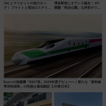
JALとマリオットの強力タッ
博多駅前にオアシス誕生！ 8/7
グ！ フライトと宿泊のステイタ
開園「明治公園」九州初サウナ
スマッチでFLY ON ポイントや
TOTOPAや日本一のピザなど絶
上級会員資格を効率よく獲得す
品グルメ登場で駅前の過ごし方
る方法を解説
はどう変わる？
East-iの後継機「E927形」2029年度デビューへ！新たな「新幹線
専用検測車」の性能を徹底解説【JR東日本】