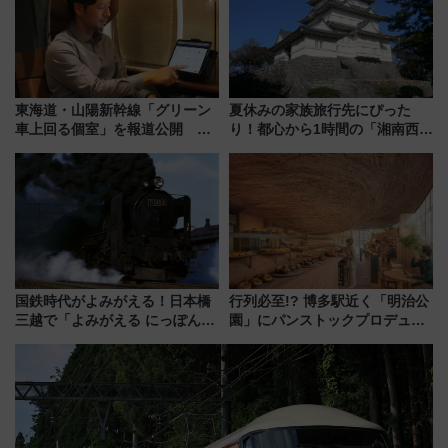
東海道・山陽新幹線「グリーン
夏休みの家族旅行先にぴった
車上回る個室」を報道公開 プ
り！都心から1時間の「湘南西エ
ライベート感備えた上質な空間
リア」満喫ガイド 鎌倉・江の
島とは異なる魅力を持つ今夏の
注目スポット
国鉄時代がよみがえる！日本橋
行列必至!? 博多駅近く「明治公
三越で「よみがえる にっぽんの
園」にパンストックプロデュー
鉄道展」7/22-8/3開催、広田尚
スの新業態『Land Bageri』8/7
敬の名作写真も、駅弁フェスも
オープン 秋からはビストロ営業
同時開催！
も！