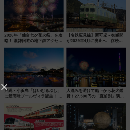
プランもご紹介
2026年「仙台七夕花火祭」を攻
【名鉄広見線】新可児～御嵩間
略！ 混雑回避の地下鉄アクセス
が2029年4月に廃止へ 存続協
からまだ買える有料席情報、花
議終了で100年の歴史に幕
火前に楽しむ仙台観光ルートま
で解説！
沖縄・小浜島「はいむるぶし」
人混みを避けて船上から花火鑑
に最高峰プールヴィラ誕生！ 石
賞！27,500円の「直前割」隅田
垣島から船で向かう究極のご褒
川花火クルーズはデパ地下グル
美旅「何もしない贅沢」を体験
メも持ち込みOK
してみない？