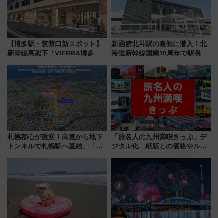
【博多駅・筑紫口新スポット】
新函館北斗駅の裏側に潜入！北
新幹線高架下「VIERRA博多テ
海道新幹線開業10周年で駅長
ラス」が9/18開業！九州初出店
室・地下通路など公開イベン
など注目の全6店舗 「博多活憩
ト 参加方法や体験内容を紹介
通り」も一新
札幌都心が激変！高速から地下
「旅名人の九州満喫きっぷ」デ
トンネルで札幌駅へ直結、「創
ジタル化 紙版との価格やルー
成川通都心アクセス道路」が7月
ルの違いを解説
から本格着工、延長4.8km整備
事業の全貌