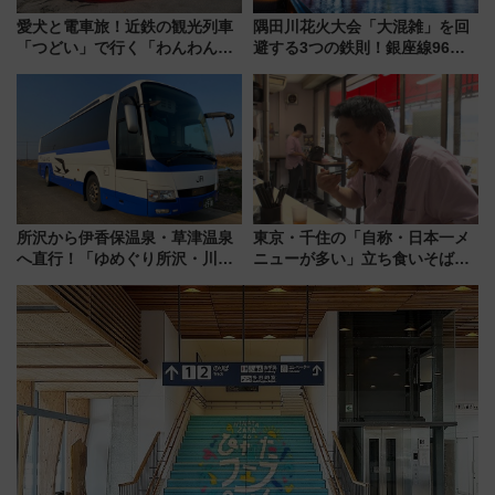
愛犬と電車旅！近鉄の観光列車
隅田川花火大会「大混雑」を回
「つどい」で行く「わんわん列
避する3つの鉄則！銀座線96本
車」第5弾！海辺のBBQも楽し
増発･浅草線臨時ダイヤ･スカイ
める日帰りツアー
ツリー駅の規制まとめ 7/25開催
（2026年）
所沢から伊香保温泉・草津温泉
東京・千住の「自称・日本一メ
へ直行！「ゆめぐり所沢・川越
ニューが多い」立ち食いそば屋
号」で群馬の温泉旅をもっと気
とは？ ＢＳ日テレ『ドランク塚
軽に 運行ダイヤ・運賃を解説
地のふらっと立ち食いそば』
7/27夜10時～放送