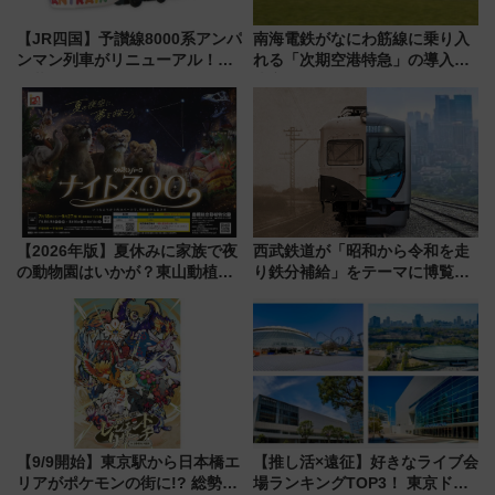
【JR四国】予讃線8000系アンパ
南海電鉄がなにわ筋線に乗り入
ンマン列車がリニューアル！内
れる「次期空港特急」の導入を
外装デザイン公開 デビューは
決定！ピニンファリーナによる
今年12月
日本初の鉄道デザイン
【2026年版】夏休みに家族で夜
西武鉄道が「昭和から令和を走
の動物園はいかが？東山動植物
り鉄分補給」をテーマに博覧会
園＆のんほいパーク「ナイト
を実施！くすのきホールで8月
ZOO」開催情報
14日から 新車両「トキイロ」体
験ブースも アクセスや申込方法
を解説
【9/9開始】東京駅から日本橋エ
【推し活×遠征】好きなライブ会
リアがポケモンの街に!? 総勢
場ランキングTOP3！ 東京ドー