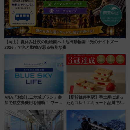
【岡山】夏休みは夜の動物園へ！池田動物園「光のナイトズー
2026」で光と動物が彩る特別な夜
ANA「お試し二地域プラン」参
【新幹線停車駅】手土産に迷っ
加で航空券費用を補助！ ワーケ
たらコレ！エキュート品川で3年
ーションや週末移住に最適な自
連続売上1位を獲得した定番手土
治体は？ 2026年は対象のエリア
産スイーツとは？
が拡大！