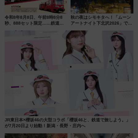
令和8年8月8日、午前8時8分8
秋の夜はシモキタへ！「ムーン
秒、888セット限定……鉄道各
アートナイト下北沢2026」でイ
社の「8・8・8」な記念きっぷ
マーシブシアターやアート巡り
たち
を満喫しよう
JR東日本×櫻坂46の大型コラボ「櫻坂46と、鉄道で旅しよう。」
が7月20日より始動！新潟・長野・庄内へ