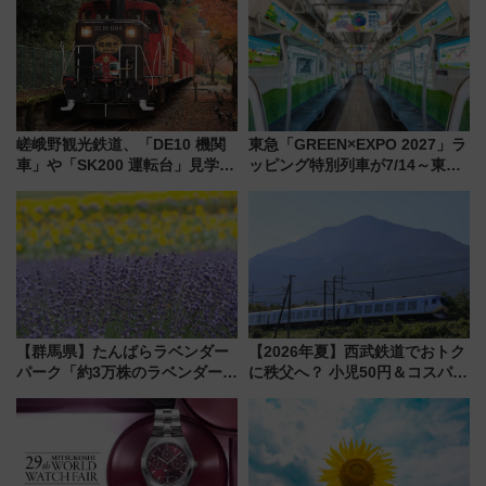
嵯峨野観光鉄道、「DE10 機関
東急「GREEN×EXPO 2027」ラ
車」や「SK200 運転台」見学ツ
ッピング特別列車が7/14～東
アーを開催！ ラストランイベン
横・田園都市・目黒線でデビュ
トの一環で激レア体験できちゃ
ー！ 注目の編成やデザインまと
うかも 参加方法やスケジュール
め
をご紹介
【群馬県】たんばらラベンダー
【2026年夏】西武鉄道でおトク
パーク「約3万株のラベンダー」
に秩父へ？ 小児50円＆コスパ最
が見頃！新幹線＆無料送迎バス
強きっぷで「安・近・短」な家
で都心から約1時間半で夏の絶景
族旅行！ 深夜の正丸トンネル探
を！
検や特急ラビューも