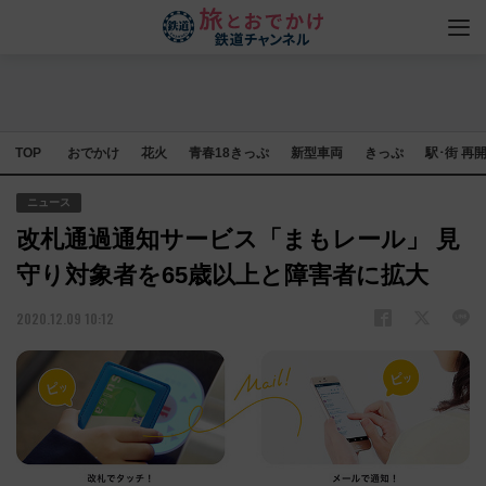
TOP
おでかけ
花火
青春18きっぷ
新型車両
きっぷ
駅･街 再
ニュース
改札通過通知サービス「まもレール」 見
守り対象者を65歳以上と障害者に拡大
2020.12.09 10:12