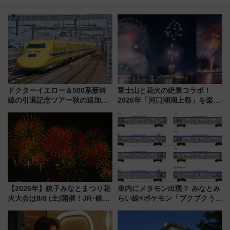
ドクターイエロー＆500系新幹
富士山と花火の絶景コラボ！
線の引退記念ツアー秋の追加企
2026年「河口湖湖上祭」を楽し
画が決定！乗車体験やグッズ・
む完全ガイド＆鉄道アクセスの
ホテル情報まとめ
ススメ
【2026年】銚子みなとまつり花
車内にメタモン出現？ みなとみ
火大会は8/8 (土)開催！JR･銚子
らい線×ポケモン「ブクブクうみ
電鉄の臨時列車やアクセス情
ぞこの街」ラッピング電車が運
報、利根川に咲く8,000発の大迫
行開始に！ この夏は直通列車で
力＆屋台を満喫
横浜へ！