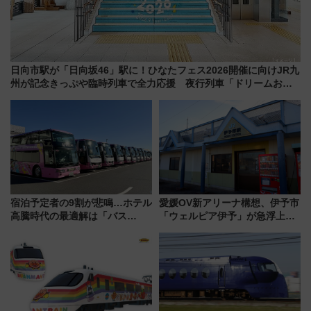
日向市駅が「日向坂46」駅に！ひなたフェス2026開催に向けJR九
州が記念きっぷや臨時列車で全力応援 夜行列車「ドリームおひ
さま号」も走る
宿泊予定者の9割が悲鳴…ホテル
愛媛OV新アリーナ構想、伊予市
高騰時代の最適解は「バス
「ウェルピア伊予」が急浮上！
泊」!? WILLER最新調査で判明
サイボウズ青野社長の参加表明
した、推し活遠征や観光時のリ
で探る鉄道アクセスの未来
アルな懐事情