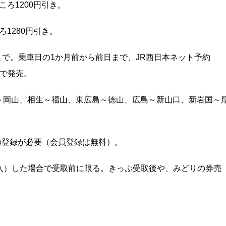
ころ1200円引き。
ろ1280円引き。
27日まで。乗車日の1か月前から前日まで、JR西日本ネット予約
 で発売。
石～岡山、相生～福山、東広島～徳山、広島～新山口、新岩国～
」への登録が必要（会員登録は無料）。
（購入）した場合で受取前に限る。きっぷ受取後や、みどりの券売