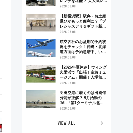
レンチを堪能？ 大人気レス
トラン列車「52席の至福」
2026.08.08
で味わう近江牛や伝統文化
の特別コラボ
【新横浜駅】駅弁・お土産
選びがもっと便利に？「プ
レシャスデリ＆ギフト新横
浜」がオープン 場所や営
2026.08.08
業時間・限定弁当を紹介
航空各社のお盆期間予約状
況をチェック！沖縄・北海
道方面は予約急増中、いま
から狙うべき日は？
2026.08.08
【2026年夏休み】ウィング
久里浜で「出張！京急ミュ
ージアム」開催！入場無料
でスタンプラリーや子ども
2026.08.08
制服撮影も
羽田空港に着くのは出発何
分前が正解？ 9月始動の
JAL「第1ターミナル北側
サテライト」は徒歩1キロ
2026.08.08
超え！ 知っておきたい変更
点まとめ
VIEW ALL