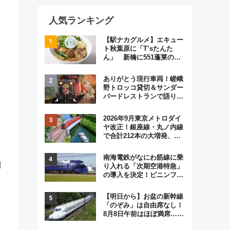
人気ランキング
【駅ナカグルメ】エキュー
ト秋葉原に「T’sたんた
ん」 新橋に551蓬莱の
DNAを継ぐ「東京豚饅」、
オムライス専門店「肉とた
ありがとう現行車両！嵯峨
まご」新グルメ続々登場！
野トロッコ貸切＆サンダー
【2026年8月】
バードレストランで語り合
う秋の京都 斉藤雪乃＆福
原トシヒロと行く！9月13
2026年9月東京メトロダイ
日「京都の鉄道満喫ツア
ヤ改正！銀座線・丸ノ内線
ー」開催
で合計212本の大増発、混
雑緩和に期待
南海電鉄がなにわ筋線に乗
例
り入れる「次期空港特急」
の導入を決定！ピニンファ
リーナによる日本初の鉄道
デザイン
【明日から】お盆の新幹線
「のぞみ」は自由席なし！
8月8日午前はほぼ満席…で
も数時間ズラせば空きが見