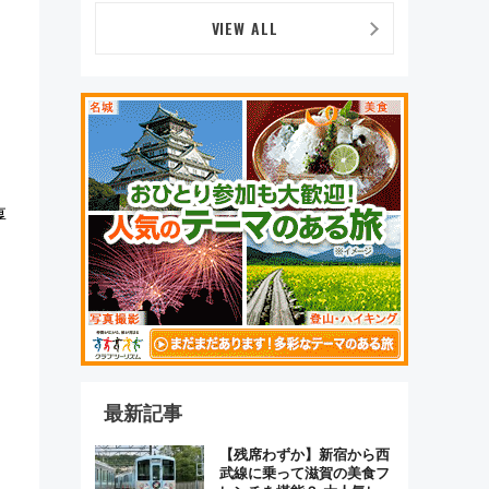
つかることも 混雑避ける
「空席」探しのコツ
VIEW ALL
厚
最新記事
【残席わずか】新宿から西
武線に乗って滋賀の美食フ