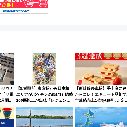
がサウナ
【9/9開始】東京駅から日本橋
【新幹線停車駅】手土産に迷
に「サ電
エリアがポケモンの街に!? 総勢
たらコレ！エキュート品川で
2月開
100匹以上が出現「レジェンド
年連続売上1位を獲得した定
や振動を
リサーチ」本格謎解き・グッズ
手土産スイーツとは？
」新感覚
情報まとめ