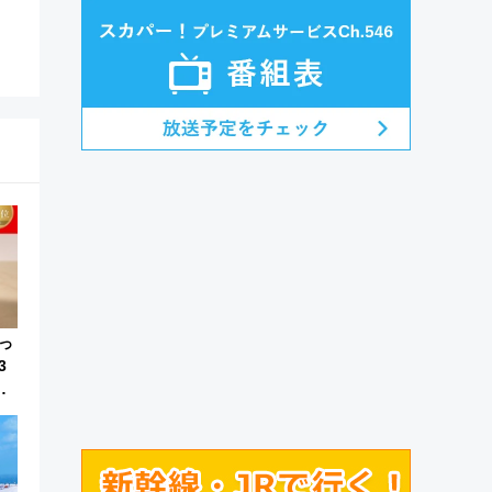
っ
3
番