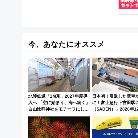
今、あなたにオススメ
北陸鉄道「1M系」2027年度導
日本初！引退した電車
入へ 「空に始まり、海へ続く」
に！富士急行下吉田駅
白山比咩神社をモチーフにした
（SADEN）」2026年1
神秘的なデザイン
業 行き交う電車の音
感じながら「ととのう