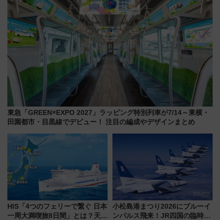
東急「GREEN×EXPO 2027」ラッピング特別列車が7/14～東横・
田園都市・目黒線でデビュー！ 注目の編成やデザインまとめ
HIS「4つのフェリーで繋ぐ 日本
小松島港まつり2026にブルーイ
一周大満喫旅8日間」とは？天橋
ンパルス飛来！JR四国の臨時ダ