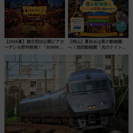
に開催決定
を食べ比べ【7月25日・26日開
催】
【2026夏】都立明治公園ビアガ
【岡山】夏休みは夜の動物園
ーデン＆野外映画！「SUMMER
へ！池田動物園「光のナイトズ
LOUNGE」のアクセスと上映ス
ー2026」で光と動物が彩る特別
ケジュール 夜風とビール、映画
な夜
を満喫！