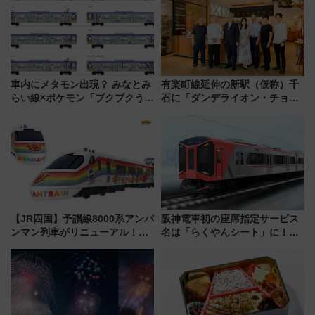
沢へ遊びに行こう
はどう変わる？
車内にメタモン出現？ みなとみ
有楽町線延伸の新駅（仮称）千
らい線×ポケモン「ブクブクうみ
石に「ダンデライオン・チョコ
ぞこの街」ラッピング電車が運
レート」が出店！ 東京メトロが
行開始に！ この夏は直通列車で
1億円出資で挑む新時代のまちづ
横浜へ！
くりとは？
【JR四国】予讃線8000系アンパ
阪神電車初の座席指定サービス
ンマン列車がリニューアル！内
名は「らくやんシート」に！新
外装デザイン公開 デビューは
型3000系で大阪梅田～山陽姫路
今年12月
を快適移動