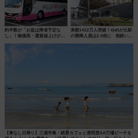
約半数が「お盆は帰省予定な
来館1422万人突破！ゆめが丘駅
し」！物価高・運賃値上げが財
の乗降人員は2.4倍に 相鉄いず
布を直撃、往復1万円以内なら帰
み野線「ゆめが丘ソラトス」2周
りたいけど……【WILLER お盆
年祭にそうにゃん＆DB.スター
帰省動向調査】
マンが登場
【車なし日帰り】三浦半島・絶景カフェと透明度AA穴場ビーチを