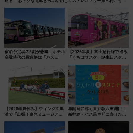
巡る！ おトクな電車きっぷ活用してストレスフリー旅へ行こう！
宿泊予定者の9割が悲鳴…ホテル
【2026年夏】富士急行線で巡る
高騰時代の最適解は「バス
「うちはサスケ」誕生日スタン
泊」!? WILLER最新調査で判明
プラリー！富士急ハイランド限
した、推し活遠征や観光時のリ
定グルメ＆グッズ徹底ガイド
アルな懐事情
【2026年夏休み】ウィング久里
再開発に沸く東京駅八重洲口！
浜で「出張！京急ミュージア
新幹線・バス乗車前に寄りたい
ム」開催！入場無料でスタンプ
「ヤエチカ」2026年夏の「ひん
ラリーや子ども制服撮影も
やり＆スタミナグルメ」6選【新
店舗も！】