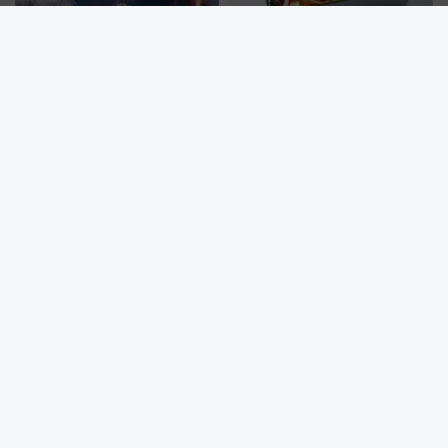
富士山と花火の絶景コラボ！
東京～新大阪の味めぐり！定番
2026年「河口湖湖上祭」を楽し
駅弁「東海道新幹線弁当」が7月
む完全ガイド＆鉄道アクセスの
21日にリニューアル発売
ススメ
成田空港の”未来予想図”が決定！商業施設も入る巨大ワンターミ
ナル、京成の高架新駅整備で新型特急が品川･羽田とを結ぶ！ JR
空港駅は2面3線化！