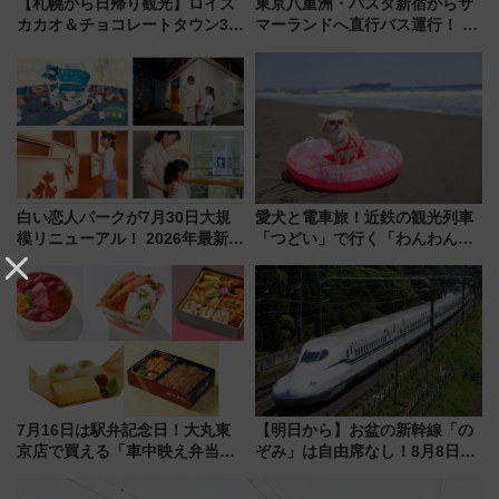
【札幌から日帰り観光】ロイズ
東京八重洲・バスタ新宿からサ
カカオ＆チョコレートタウン3周
マーランドへ直行バス運行！ お
年！ 9月は入場料半額やチョコ
トクな1Dayパスで夏のプールと
詰め放題を開催、ロイズタウン
推し活を楽しもう！（2026年
駅からのアクセスも
8/1～31）
白い恋人パークが7月30日大規
愛犬と電車旅！近鉄の観光列車
模リニューアル！ 2026年最新の
「つどい」で行く「わんわん列
新エリア・工場見学の見どころ
車」第5弾！海辺のBBQも楽し
と料金・アクセスを徹底解説
める日帰りツアー
（札幌市）
7月16日は駅弁記念日！大丸東
【明日から】お盆の新幹線「の
京店で買える「車中映え弁当」
ぞみ」は自由席なし！8月8日午
フェア【2026年夏】
前はほぼ満席…でも数時間ズラ
せば空きが見つかることも 混