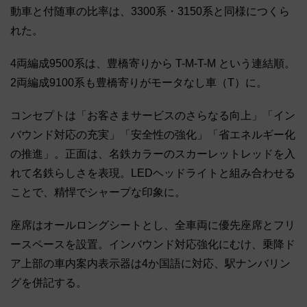
動車と付随車の比率は、3300系・3150系と同様につくら
れた。
4両編成9500系は、豊橋寄りから T-M-T-M という連結順。
2両編成9100系も豊橋寄りがモータなし車（T）に。
コンセプトは「お客さまサービスのさらなる向上」「イン
バウンド対応の充実」「安全性の強化」「省エネルギー化
の推進」。正面は、名鉄カラーのスカーレットレッドを入
れて名鉄らしさを表現。LEDヘッドライトと組み合わせる
ことで、精悍でシャープな印象に。
座席はオールロングシートとし、全車両に優先座席とフリ
ースペースを設置。インバウンド対応強化にむけ、乗降ド
ア上部の車内案内表示器は4か国語に対応、駅ナンバリン
グを併記する。