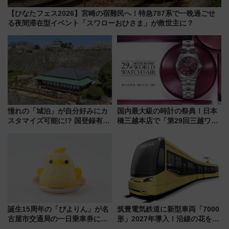
【ひなたフェス2026】宮崎の宿難民へ！特急787系で一晩過ごせ
る夜間滞在型イベント「スワローおひさま」が救世主に？
憧れの「城泊」が自分好みにカ
国内最大級の時計の祭典！日本
スタマイズ可能に!? 国登録有形
橋三越本店で「第29回三越ワー
文化財・丸亀城「延寿閣別館」
ルドウォッチフェア」開幕
にオーダーメイド型の宿泊プラ
【2026年8月5日～25日】
ンが誕生！
誕生15周年の「ぴよりん」が名
筑豊電気鉄道に新型車両「7000
古屋市交通局の一日乗車券に！
形」2027年導入！沿線の花をイ
東山線では貸切電車も登場【限
メージしたイエローを採用 車