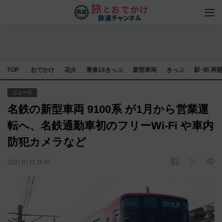
TOP
おでかけ
花火
青春18きっぷ
新型車両
きっぷ
駅･街 再
ニュース
名鉄の新型車両 9100系 が1月から営業運
転へ、名鉄通勤車初のフリーWi-Fi や車内
防犯カメラなど
2021.01.12 18:01