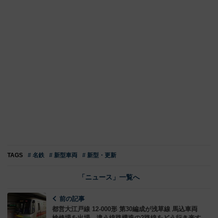
TAGS
# 名鉄
# 新型車両
# 新型・更新
「ニュース」一覧へ
前の記事
都営大江戸線 12-000形 第30編成が浅草線 馬込車両
検修場を出場、違う線路構造の2路線をどう行き来す