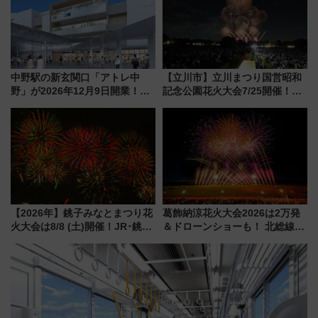
中野駅の新玄関口「アトレ中
【立川市】立川まつり国営昭和
野」が2026年12月9日開業！新
記念公園花火大会7/25開催！
改札直結で屋上BBQも楽しめる
5000発の花火が夜を彩る 今年は
注目スポット
混雑に要注意、その理由は
【2026年】銚子みなとまつり花
葛飾納涼花火大会2026は2万発
火大会は8/8 (土)開催！JR･銚子
＆ドローンショーも！ 北総線を
電鉄の臨時列車やアクセス情
使った穴場アクセスや臨時列
報、利根川に咲く8,000発の大迫
車、観覧スポット情報と周辺観
力＆屋台を満喫
光まとめ（7/28開催）