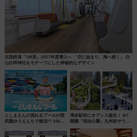
北陸鉄道「1M系」2027年度導入へ 「空に始まり、海へ続く」 白
山比咩神社をモチーフにした神秘的なデザイン
としまえんの流れるプールが西
博多駅前にオアシス誕生！ 8/7
武園ゆうえんちで復活!? 100周
開園「明治公園」九州初サウナ
年記念企画＆「春日のうん○スラ
TOTOPAや日本一のピザなど絶
イダー」に注目 2026年夏は所
品グルメ登場で駅前の過ごし方