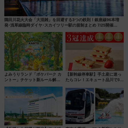
隅田川花火大会「大混雑」を回避する3つの鉄則！銀座線96本増
発･浅草線臨時ダイヤ･スカイツリー駅の規制まとめ 7/25開催
（2026年）
よみうりランド「ポケパーク カ
【新幹線停車駅】手土産に迷っ
ントー」チケット新ルール解
たらコレ！エキュート品川で3年
説！購入制限の緩和と入場時の
連続売上1位を獲得した定番手土
本人確認が11月スタート
産スイーツとは？