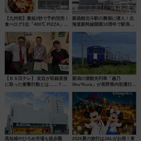
【九州初】最短2秒で予約完売！
新函館北斗駅の裏側に潜入！北
食べログ1位「400℃ PIZZA」が
海道新幹線開業10周年で駅長
博多駅すぐの明治公園に8/7オー
室・地下通路など公開イベン
プン。もつ鍋風など限定メニュ
ト 参加方法や体験内容を紹介
ーも
【ＢＳ日テレ】 友近が収録直後
新潟の酒観光列車「越乃
に取った衝撃行動とは……？
Shu*Kura」が長野県内初運行！
『友近・礼二の妄想トレイン』
地酒と食を味わう信州プレDC特
で極上の夏祭り鉄道旅を放送
別企画
高知城やひろめ市場も徒歩圏
2026夏の旅行はJALがお得！東