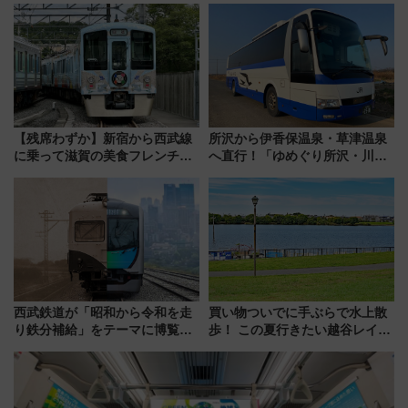
定1万5000枚】
内は落ち着いたゆとりある空間
に
【残席わずか】新宿から西武線
所沢から伊香保温泉・草津温泉
に乗って滋賀の美食フレンチを
へ直行！「ゆめぐり所沢・川越
堪能？ 大人気レストラン列車
号」で群馬の温泉旅をもっと気
「52席の至福」で味わう近江牛
軽に 運行ダイヤ・運賃を解説
や伝統文化の特別コラボ
西武鉄道が「昭和から令和を走
買い物ついでに手ぶらで水上散
り鉄分補給」をテーマに博覧会
歩！ この夏行きたい越谷レイク
を実施！くすのきホールで8月
タウンの新たな水辺の憩いエリ
14日から 新車両「トキイロ」体
ア「LAKESIDE PARK」（埼玉
験ブースも アクセスや申込方法
県越谷市）
を解説