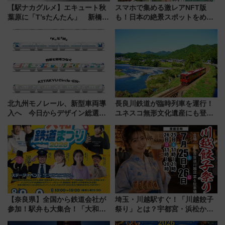
【駅ナカグルメ】エキュート秋
スマホで集める激レアNFT版
葉原に「T’sたんたん」 新橋に
も！日本の絶景スポットをめぐ
551蓬莱のDNAを継ぐ「東京豚
って集める「索道印(さくどうい
饅」、オムライス専門店「肉と
ん)」企画がスタート
たまご」新グルメ続々登場！
【2026年8月】
北九州モノレール、新型車両導
長良川鉄道が臨時列車を運行！
入へ 今日からデザイン総選挙
ユネスコ無形文化遺産にも登録
始まる
された「郡上おどり」楽しむ人
に 乗車には予約が必要
【奈良県】全国から鉄道会社が
埼玉・川越駅すぐ！「川越餃子
参加！駅弁も大集合！「大和鉄
祭り」とは？宇都宮・浜松から
道まつり2026」が8月8日・9日
ご当地和牛まで全国の人気餃子