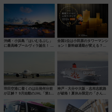
立・小樽・日光東照宮など全国
イヤや駐車場予約を徹底解説
の絶景＆限定グルメを網羅！煩
雑な手続きも不要でお手軽に楽
しめるプランが登場
沖縄・小浜島「はいむるぶし」
全国1位は小田原のタワーマンシ
に最高峰プールヴィラ誕生！ 石
ョン！新幹線通勤が変える？
垣島から船で向かう究極のご褒
「住みたい街」の最新トレンド
美旅「何もしない贅沢」を体験
【新築マンション人気ランキン
してみない？
グ】
羽田空港に着くのは出発何分前
神戸・大分や大阪・志布志航路
が正解？ 9月始動のJAL「第1タ
が破格！夏休み限定の「さんふ
ーミナル北側サテライト」は徒
らわあスペシャルセール」スタ
歩1キロ超え！ 知っておきたい
ート 夕朝食ビュッフェ付きで
変更点まとめ
快適な船旅はいかが？