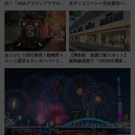
内！「ANAクラウンプラザホテ
京ディズニーシー完全貸切パー
ル高知」が8月開業
ティー招待券が当たるキャンペ
ーン始まる 条件は「夏の国内
線に2回搭乗」
ありがとう現行車両！嵯峨野ト
【博多駅・筑紫口新スポット】
ロッコ貸切＆サンダーバードレ
新幹線高架下「VIERRA博多テ
ストランで語り合う秋の京都
ラス」が9/18開業！九州初出店
斉藤雪乃＆福原トシヒロと行
など注目の全6店舗 「博多活憩
く！9月13日「京都の鉄道満喫
通り」も一新
ツアー」開催