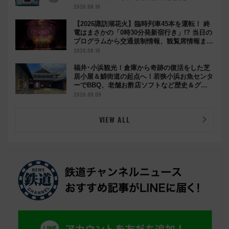
2026.08.10
【2026諏訪湖花火】臨時列車45本を運転！ 終
電はまさかの「0時30分発新宿行き」!? 当日の
プログラムから交通規制情報、観覧席情報まで
徹底解説
2026.08.10
福井･小浜観光！倉庫から奇跡の復活をした芝
居小屋＆鯖街道の起点へ！若狭小浜お魚センタ
ーでBBQ、老舗お酢店ソフトなど歴史＆グル
メ散歩
2026.08.09
VIEW ALL