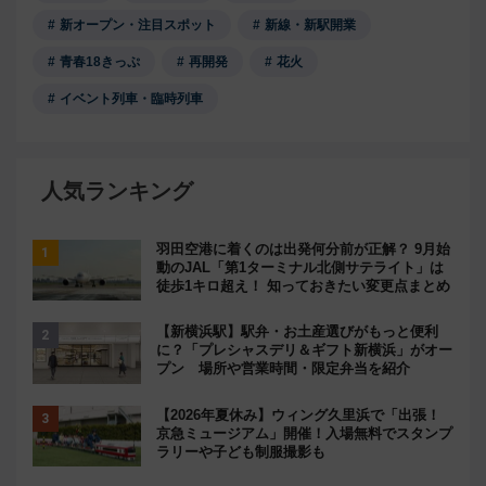
新オープン・注目スポット
新線・新駅開業
青春18きっぷ
再開発
花火
イベント列車・臨時列車
人気ランキング
羽田空港に着くのは出発何分前が正解？ 9月始
動のJAL「第1ターミナル北側サテライト」は
徒歩1キロ超え！ 知っておきたい変更点まとめ
【新横浜駅】駅弁・お土産選びがもっと便利
に？「プレシャスデリ＆ギフト新横浜」がオー
プン 場所や営業時間・限定弁当を紹介
【2026年夏休み】ウィング久里浜で「出張！
京急ミュージアム」開催！入場無料でスタンプ
ラリーや子ども制服撮影も