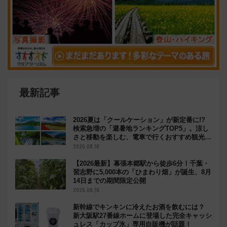
最新記事
2026夏は「クールケーション」が新定番に!?
検索急増の「避暑地ランキングTOP5」。涼し
さと移動を楽しむ、電車で行くおすすめ観光情
報も
2026.08.10
【2026最新】幕張本郷駅から徒歩6分！千葉・
習志野に5,000本の「ひまわり畑」が誕生、8月
14日までの期間限定公開
2026.08.10
新幹線でキンキンに冷えたお酒を飲むには？
新大阪駅27番線ホームに登場した完全キャッシ
ュレス「カップ氷」専用自販機が話題！