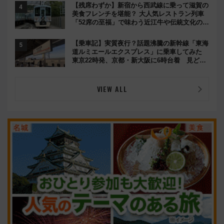
【残席わずか】新宿から西武線に乗って滋賀の
美食フレンチを堪能？ 大人気レストラン列車
「52席の至福」で味わう近江牛や伝統文化の特
別コラボ
【乗車記】実質夜行？話題沸騰の新幹線「東海
道ルミエールエクスプレス」に乗車してみた
東京22時発、京都・新大阪に6時台着 見どこ
ろは岐阜羽島の素晴らし過ぎる朝
VIEW ALL