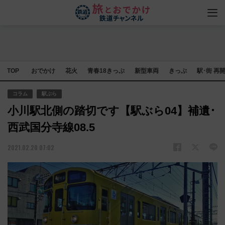
TOP
おでかけ
花火
青春18きっぷ
新型車両
きっぷ
駅･街 再
コラム
駅ぶら
小川駅北側の踏切です【駅ぶら04】補遺･
西武国分寺線08.5
2021.02.20 07:02