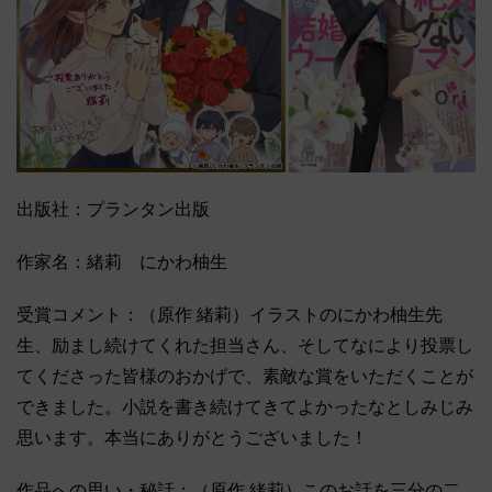
出版社：プランタン出版
作家名：緒莉 にかわ柚生
受賞コメント：（原作 緒莉）イラストのにかわ柚生先
生、励まし続けてくれた担当さん、そしてなにより投票し
てくださった皆様のおかげで、素敵な賞をいただくことが
できました。小説を書き続けてきてよかったなとしみじみ
思います。本当にありがとうございました！
作品への思い・秘話：（原作 緒莉）このお話を三分の二