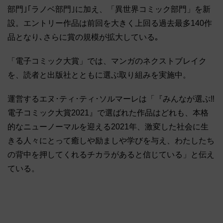
部門｣｢ラノベ部門｣に加え、「異世界コミック部門」を新
設。エントリー作品は前回を大きく上回る過去最多140作
品となり､さらに賞の規模が拡大している｡
「電子コミック大賞」では、マンガのネクストブレイク
を、読者と出版社とともに選ぶ取り組みを実施中。
運営するエヌ･ティ･ティ･ソルマーレは「『みんなが選ぶ‼
電子コミック大賞2021』で選ばれた作品はどれも、本格
的なニューノーマルを迎える2021年、激変した社会に生
きる人々にとって癒しや励ましや学びを与え、わたしたち
の背中を押してくれるチカラがあると信じている」と伝え
ている。