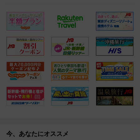
今、あなたにオススメ