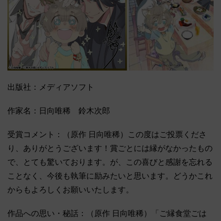
出版社：メディアソフト
作家名：日向唯稀 鈴木次郎
受賞コメント：（原作 日向唯稀）この度はご投票くださ
り、ありがとうございます！賞ごとには縁がなかったもの
で、とても驚いております。が、この喜びと感謝を忘れる
ことなく、今後も執筆に励みたいと思います。どうかこれ
からもよろしくお願いいたします。
作品への思い・秘話：（原作 日向唯稀）「ご縁食堂ごは