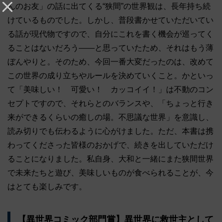
んのお友」の話に出てくる“狭間”の世界観は、長年持ち続
けているものでした。しかし、普段書かせていただいてい
る話が現代物ですので、自分にこれを書く機会が巡ってく
ることはないだろう――と思っていたため、それはもう薄
ぼんやりと。そのため、今回一番大変だったのは、改めて
この世界の成り立ちやルールを決めていくこと。かといっ
て「美味しい！ 可愛い！ カッコイイ！」は不動のコン
セプトですので、それらとのバランスや、「ちょっと行き
来ができるくらいの癒しの場。不思議な世界」を意識し、
読み切りでも伝わるように心がけました。ただ、本書は携
わってくださった皆様のおかげで、続きを出していただけ
ることになりました。私自身、大和と一緒にまた狭間世界
で未来たちと遊び、美味しいものが食べられることが、今
はとても楽しみです。
【異世界コミック部門賞】異世界に救世主として