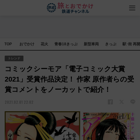
TOP
おでかけ
花火
青春18きっぷ
新型車両
きっぷ
駅･街 再
トレンド
コミックシーモア「電子コミック大賞
2021」受賞作品決定！ 作家 原作者らの受
賞コメントをノーカットで紹介！
2021.02.01 22:02