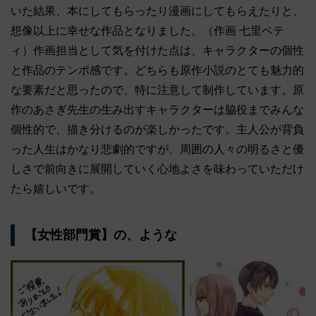
いた結果、本にしてもらったり漫画にしてもらえたりと、
想像以上に幸せな作品となりました。（作画 七里ベテ
ィ）作画担当として気を付けた点は、キャラクターの個性
と作品のテンポ感です。どちらも原作小説のとても魅力的
な要素だと思ったので、特に注意して制作しています。原
作のあさぎ先生の生み出すキャラクターは脇役までみんな
個性的で、描き分けるのが楽しかったです。主人公が背負
った人生はかなり悲劇的ですが、周囲の人々の明るさと優
しさで前向きに展開していく心地よさを味わっていただけ
たら嬉しいです。
【女性部門賞】の、ような