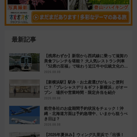
最新記事
【残席わずか】新宿から西武線に乗って滋賀の
美食フレンチを堪能？ 大人気レストラン列車
「52席の至福」で味わう近江牛や伝統文化の特
別コラボ
2026.08.08
【新横浜駅】駅弁・お土産選びがもっと便利
に？「プレシャスデリ＆ギフト新横浜」がオー
プン 場所や営業時間・限定弁当を紹介
2026.08.08
航空各社のお盆期間予約状況をチェック！沖
縄・北海道方面は予約急増中、いまから狙うべ
き日は？
2026.08.08
【2026年夏休み】ウィング久里浜で「出張！