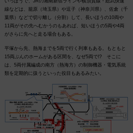
いっぽうで、JRの湘南新宿ラインや横須賀線・総武快速
線などは、籠原（埼玉県）や逗子（神奈川県）、佐倉（千
葉県）などで切り離し（分割）して、長いほうの10両や
11両がその先へむかうのもあれば、短いほうの5両や4両
がさらに先へと走る場合もある。
平塚から先、熱海までを5両で行く列車もある。もともと
15両ぶんのホームがある区間を、なぜ5両で!? そこに
は、5両付属編成の南方（熱海方）の制御機器・電気系統
類を定期的に扱うといった役目もあるみたい。