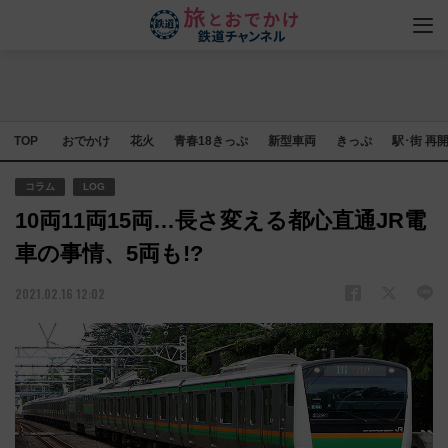
TOP
おでかけ
花火
青春18きっぷ
新型車両
きっぷ
駅･街 再
コラム
LOG
10両11両15両…長さ変える都心直通JR電
車の事情、5両も!?
2021.02.16 12:02