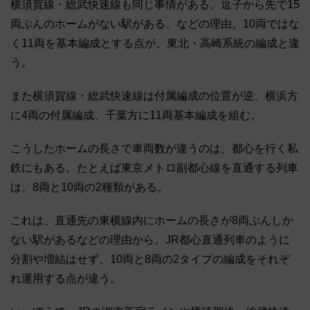
横須賀線・総武快速線も同じ事情がある。逗子から先で15
両ぶんのホームがない駅がある、などの理由。10両ではな
く11両を基本編成とする点が、東北・高崎系統の編成と違
う。
また横須賀線・総武快速線は付属編成の位置が逆、横浜方
に4両の付属編成、千葉方に11両基本編成を組む。
こうしたホームの長さで車両数が違うのは、都心を行く私
鉄にもある。たとえば東京メトロ副都心線を直通する列車
は、8両と10両の2種類がある。
これは、直通先の東横線内にホームの長さが8両ぶんしか
ない駅があるなどの理由から。JR都心直通列車のように
分割や増結はせず、10両と8両の2タイプの編成をそれぞ
れ運用する点が違う。