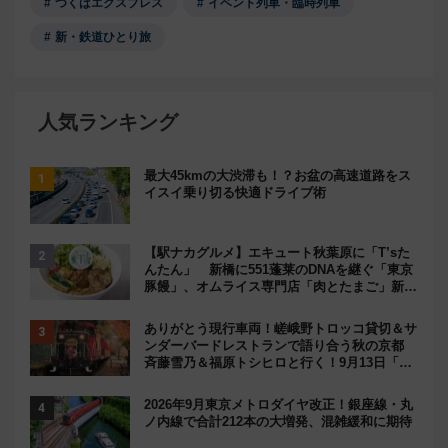
つくばエクスプレス
イベント列車・臨時列車
新・鉄道ひとり旅
人気ランキング
最大45kmの大渋滞も！？お盆の高速道路をス
イスイ乗り切る快適ドライブ術
【駅ナカグルメ】エキュート秋葉原に「T’sた
んたん」 新橋に551蓬莱のDNAを継ぐ「東京
豚饅」、オムライス専門店「肉とたまご」新グ
ルメ続々登場！【2026年8月】
ありがとう現行車両！嵯峨野トロッコ貸切＆サ
ンダーバードレストランで語り合う秋の京都
斉藤雪乃＆福原トシヒロと行く！9月13日「京
都の鉄道満喫ツアー」開催
2026年9月東京メトロダイヤ改正！銀座線・丸
ノ内線で合計212本の大増発、混雑緩和に期待