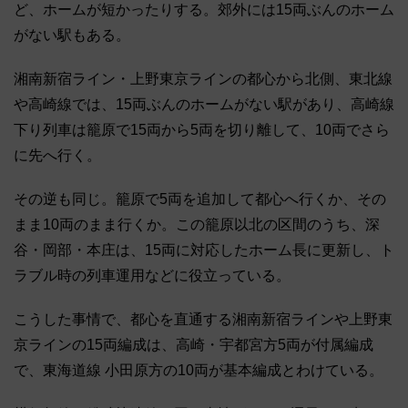
ど、ホームが短かったりする。郊外には15両ぶんのホーム
がない駅もある。
湘南新宿ライン・上野東京ラインの都心から北側、東北線
や高崎線では、15両ぶんのホームがない駅があり、高崎線
下り列車は籠原で15両から5両を切り離して、10両でさら
に先へ行く。
その逆も同じ。籠原で5両を追加して都心へ行くか、その
まま10両のまま行くか。この籠原以北の区間のうち、深
谷・岡部・本庄は、15両に対応したホーム長に更新し、ト
ラブル時の列車運用などに役立っている。
こうした事情で、都心を直通する湘南新宿ラインや上野東
京ラインの15両編成は、高崎・宇都宮方5両が付属編成
で、東海道線 小田原方の10両が基本編成とわけている。