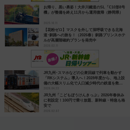
お帰り、黒い勇姿！大井川鐵道のSL「C10形8号
機」が整備を終え11月から運用復帰（静岡県）
2025.10.11
【花粉ゼロ】マスクを外して深呼吸できる北海
道･釧路への旅を！（2026春）釧路プリンスホテ
ルが高層階確約プランを発売中
2026.02.11
JR九州･スマホなどの公衆回線で列車を動かす
「RKシステム」導入へ！2028年度から、地上設
備の大幅スリム化で人口減少時代の鉄道を救う
2026.04.23
新技術
JR九州「こどもぼうけんきっぷ」2026年春休み
に初設定！100円で乗り放題、新幹線・特急も格
安で
2026.02.07