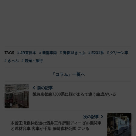
TAGS
# JR東日本
# 新型車両
# 青春18きっぷ
# E231系
# グリーン車
# きっぷ
# 観光・旅行
「コラム」一覧へ
前の記事
阪急京都線7300系に顔がまるで違う編成がいる
次の記事
木曽王滝森林鉄道の酒井工作所製ディーゼル機関車
と運材台車 客車が千葉 藤崎森林公園 にいる