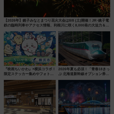
【2026年】銚子みなとまつり花火大会は8/8 (土)開催！JR･銚子電
鉄の臨時列車やアクセス情報、利根川に咲く8,000発の大迫力＆屋
台を満喫
『映画ちいかわ』×横浜コラボ！
2026年夏も必須！「青春18きっ
限定ステッカー集めやフォトス
ぷ 北海道新幹線オプション券」
ポット、特別花火でみなとみら
自動改札対応ルールと途中下車
いを満喫しよう（花火鑑賞会応
の罠
募は7/12まで！）