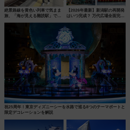
絶景路線を黄色い列車で気まま
【2026年最新】新潟駅の再開発
旅、「海が見える難読駅」で幸
はいつ完成？ 万代広場全面完成
せの黄色いハンカチに願いを
から「にいがた2キロ」・古町再
「新・鉄道ひとり旅」279回目
開発、バスタ新潟構想まで徹底
の舞台は「島原鉄道」
解説！
祝25周年！東京ディズニーシーを水路で巡る8つのテーマポートと
限定デコレーションを解説