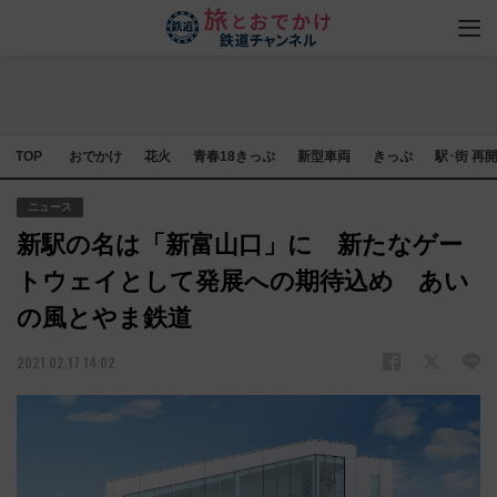
TOP
おでかけ
花火
青春18きっぷ
新型車両
きっぷ
駅･街 再
ニュース
新駅の名は「新富山口」に 新たなゲー
トウェイとして発展への期待込め あい
の風とやま鉄道
2021.02.17 14:02