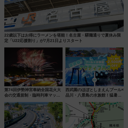
22歳以下はお得にラーメンを堪能！名古屋・驛麺通りで夏休み限
定「U22応援割り」が7月21日よりスタート
第74回伊勢神宮奉納全国花火大
西武園のほぼとしまえんプール×
会の交通規制・臨時列車マッ
品川・八景島の水族館！猛暑を
プ！JR東海・近鉄で快適にアク
乗り切る「アクティブパス」で
セス
夏休みをお得に楽しむ！