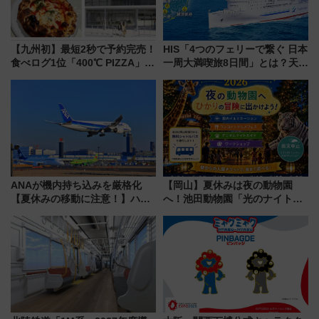
【九州初】最短2秒で予約完売！
HIS「4つのフェリーで繋ぐ 日本
食べログ1位「400℃ PIZZA」が
一周大満喫旅8日間」とは？天橋
博多駅すぐの明治公園に8/7オー
立・小樽・日光東照宮など全国
プン。もつ鍋風など限定メニュ
の絶景＆限定グルメを網羅！煩
ーも
雑な手続きも不要でお手軽に楽
しめるプランが登場
ANAが機内持ち込みを厳格化
【岡山】夏休みは夜の動物園
【夏休みの移動に注意！】ハン
へ！池田動物園「光のナイトズ
ドバッグやPCケースも対象の
ー2026」で光と動物が彩る特別
「身の回り品」新サイズ制限
な夜
(40×30×20cm)おさらい