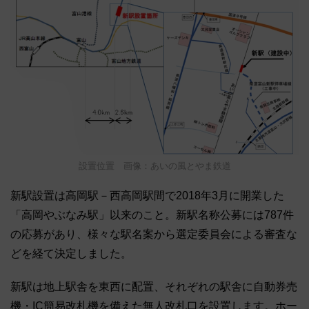
設置位置 画像：あいの風とやま鉄道
新駅設置は高岡駅－西高岡駅間で2018年3月に開業した
「高岡やぶなみ駅」以来のこと。新駅名称公募には787件
の応募があり、様々な駅名案から選定委員会による審査な
どを経て決定しました。
新駅は地上駅舎を東西に配置、それぞれの駅舎に自動券売
機・IC簡易改札機を備えた無人改札口を設置します。ホー