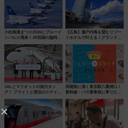
小松島港まつり2026にブルーイ
【広島】瀬戸内海を望むリゾー
ンパルス飛来！JR四国の臨時ダ
トホテルで叶える！グランドプ
イヤや駐車場予約を徹底解説
リンスホテル広島のフォトウエ
ディング＆カジュアルパーティ
ープラン
JALとマリオットの強力タッ
再開発に沸く東京駅八重洲口！
グ！ フライトと宿泊のステイタ
新幹線・バス乗車前に寄りたい
スマッチでFLY ON ポイントや
「ヤエチカ」2026年夏の「ひん
上級会員資格を効率よく獲得す
やり＆スタミナグルメ」6選【新
る方法を解説
店舗も！】