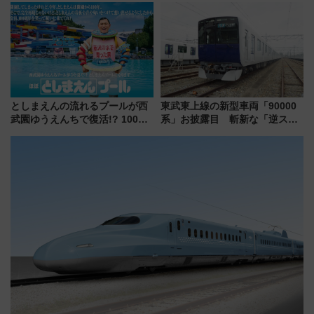
1億円出資で挑む新時代のまちづ
オープン 秋からはビストロ営業
くりとは？
も！
としまえんの流れるプールが西
東武東上線の新型車両「90000
武園ゆうえんちで復活!? 100周
系」お披露目 斬新な「逆スラ
年記念企画＆「春日のうん○スラ
ント式」の先頭形状と明るく開
イダー」に注目 2026年夏は所
放的な車内空間に注目、デビュ
沢へ遊びに行こう
ーは9月