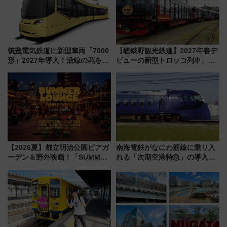
活躍するための仕組みも
筑豊電気鉄道に新型車両「7000
【嵯峨野観光鉄道】2027年春デ
形」2027年導入！沿線の花をイ
ビューの新型トロッコ列車、い
メージしたイエローを採用 車
よいよ試運転開始へ！現行車両
内は落ち着いたゆとりある空間
は2026年で引退
に
【2026夏】都立明治公園ビアガ
南海電鉄がなにわ筋線に乗り入
ーデン＆野外映画！「SUMMER
れる「次期空港特急」の導入を
LOUNGE」のアクセスと上映ス
決定！ピニンファリーナによる
ケジュール 夜風とビール、映画
日本初の鉄道デザイン
を満喫！