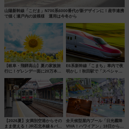
山陽新幹線「こだま」N700系6000番代が新デザインに！産学連携
で描く瀬戸内の波模様 運用は今冬から
【岐阜・飛騨高山】夏の家族旅
E6系新幹線「こまち」車内で夜
行に！ゲレンデ一面に20万本の
明かし！秋田駅で「スペシャル
ひまわりが咲き誇る「アルコピ
ナイト」8月開催、料金や予約方
アひまわり園」開園
法は？
【2026夏】女満別空港からその
全天候型屋内プール「日光霧降
まま使える！JR石北本線＆バス
VIVA！ハワイアン」18日から営