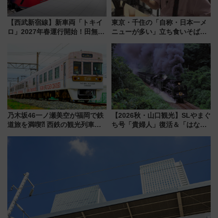
【西武新宿線】新車両「トキイ
東京・千住の「自称・日本一メ
ロ」2027年春運行開始！田無・
ニューが多い」立ち食いそば屋
新所沢にも停車 2028年春には
とは？ ＢＳ日テレ『ドランク塚
「第2弾」も
地のふらっと立ち食いそば』
7/27夜10時～放送
乃木坂46一ノ瀬美空が福岡で鉄
【2026秋・山口観光】SLやまぐ
道旅を満喫⁈ 西鉄の観光列車
ち号「貴婦人」復活＆「はなあ
「THE RAIL KITCHEN
かり」初走行区間も！山口DCの
CHIKUGO」で巡る福岡･太宰
注目観光列車まとめ きっぷの取
府･柳川の旅！YouTubeが公開
り方は？
に