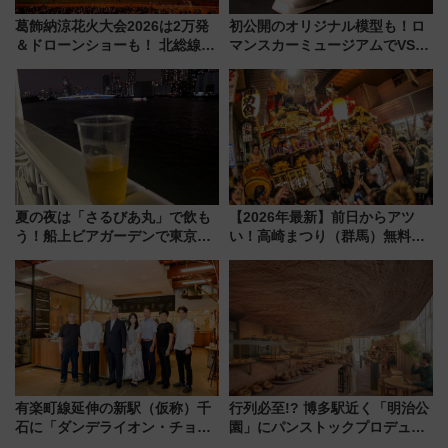
葛飾納涼花火大会2026は2万発
初公開のオリジナル模型も！ロ
＆ドローンショーも！ 北総線を
マンスカーミュージアムでVSE
使った穴場アクセスや臨時列
の設計秘話に迫る企画展が7月
車、観覧スポット情報と周辺観
15日スタート
光まとめ（7/28開催）
夏の夜は「さるびあ丸」で飲も
【2026年最新】前日からアツ
う！船上ビアガーデンで東京湾
い！高崎まつり（群馬）無料観
の夜景を眺めながら軽く一
覧エリアから初開催100人みこ
杯……工場直送生ビールや島グ
しまで
ルメが美味い
有楽町線延伸の新駅（仮称）千
行列必至!? 博多駅近く「明治公
石に「ダンデライオン・チョコ
園」にパンストックプロデュー
レート」が出店！ 東京メトロが
スの新業態『Land Bageri』8/7