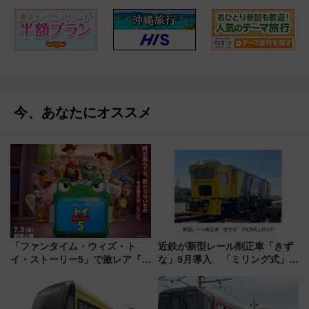
今、あなたにオススメ
「ファンタイム・ウィズ・ト
近鉄が新型レール削正車「きず
イ・ストーリー5」で激レア『ロ
な」9月導入 「ミリング式」採
ルカナ』カードをゲット！最新
用でメンテナンス作業を効率
デコレーションも徹底解説
化！安全性や乗り心地の向上に
貢献するだけでなく、全線区で