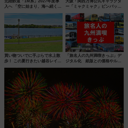
北陸鉄道「1M系」2027年度導
大阪・関西万博公式キャラクタ
入へ 「空に始まり、海へ続く」
ー「ミャクミャク」ピンバッジ
白山比咩神社をモチーフにした
新登場！関西の駅構内などで7月
神秘的なデザイン
中旬発売
買い物ついでに手ぶらで水上散
「旅名人の九州満喫きっぷ」デ
歩！ この夏行きたい越谷レイク
ジタル化 紙版との価格やルー
タウンの新たな水辺の憩いエリ
ルの違いを解説
ア「LAKESIDE PARK」（埼玉
県越谷市）