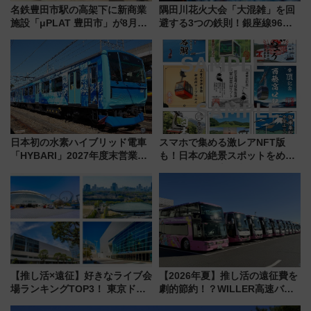
名鉄豊田市駅の高架下に新商業
隅田川花火大会「大混雑」を回
施設「μPLAT 豊田市」が8月26
避する3つの鉄則！銀座線96本
日開業！全8店舗が出店し街の新
増発･浅草線臨時ダイヤ･スカイ
たな玄関口へ
ツリー駅の規制まとめ 7/25開催
（2026年）
日本初の水素ハイブリッド電車
スマホで集める激レアNFT版
「HYBARI」2027年度末営業運
も！日本の絶景スポットをめぐ
転へ 鉄道・発電・まちづくり
って集める「索道印(さくどうい
で水素利活用が加速
ん)」企画がスタート
【推し活×遠征】好きなライブ会
【2026年夏】推し活の遠征費を
場ランキングTOP3！ 東京ドー
劇的節約！？WILLER高速バス
ムや大阪城ホールが選ばれる理
「1km5円セール」やワンコイン