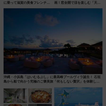
に乗って滋賀の美食フレンチを
画！窓全開で涼を楽しむ「天然
堪能？ 大人気レストラン列車
クーラー体験号」と限定鉄コレ
「52席の至福」で味わう近江牛
発売
や伝統文化の特別コラボ
沖縄・小浜島「はいむるぶし」に最高峰プールヴィラ誕生！ 石垣
島から船で向かう究極のご褒美旅「何もしない贅沢」を体験して
みない？