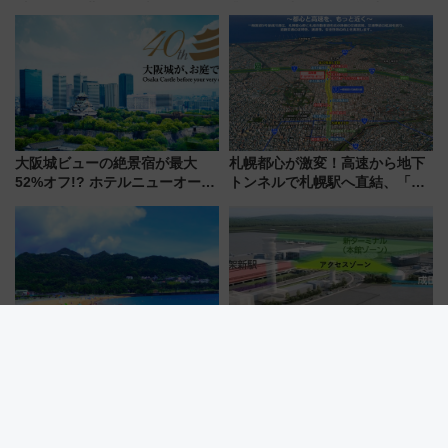
乗り放題「北見・網走周遊フリ
業開始 小さなお子様連れのフ
ーパス」でおトクに道東観光
ァミリーから大人まで幅広い世
（8/3発売）
代が一日中楽しる夏のリゾート
を楽しんで
大阪城ビューの絶景宿が最大
札幌都心が激変！高速から地下
52%オフ!? ホテルニューオータ
トンネルで札幌駅へ直結、「創
ニ大阪の40周年「夏のタイムセ
成川通都心アクセス道路」が7月
ール」で秋の関西旅を豪華にす
から本格着工、延長4.8km整備
る方法（8月20日まで！）
事業の全貌
2026年夏は那智勝浦へ！熊野灘
成田空港の”未来予想図”が決
に面した「特選」白砂ビーチは
定！商業施設も入る巨大ワンタ
必見 「第17回那智勝浦町花火大
ーミナル、京成の高架新駅整備
会」は8月11日開催！
で新型特急が品川･羽田とを結
ぶ！ JR空港駅は2面3線化！