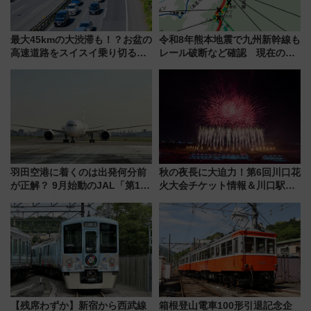
最大45kmの大渋滞も！？お盆の
令和8年熊本地震で九州新幹線も
高速道路をスイスイ乗り切る快
レール破断など確認 現在の運
適ドライブ術
転見合わせ状況と交通網への影
響
羽田空港に着くのは出発何分前
秋の夜長に大迫力！第6回川口花
が正解？ 9月始動のJAL「第1タ
火大会チケット情報＆川口駅か
ーミナル北側サテライト」は徒
らのアクセスガイド
歩1キロ超え！ 知っておきたい
変更点まとめ
【残席わずか】新宿から西武線
箱根登山電車100形引退記念企