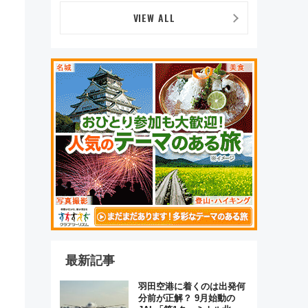
VIEW ALL
最新記事
羽田空港に着くのは出発何
分前が正解？ 9月始動の