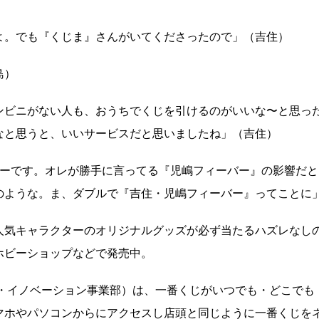
よ。でも『くじま』さんがいてくださったので」（吉住）
島）
にコンビニがない人も、おうちでくじを引けるのがいいな〜と思っ
なと思うと、いいサービスだと思いましたね」（吉住）
キーです。オレが勝手に言ってる『児嶋フィーバー』の影響だと
のような。ま、ダブルで『吉住・児嶋フィーバー』ってことに
人気キャラクターのオリジナルグッズが必ず当たるハズレなし
ホビーショップなどで発売中。
ITS ロト・イノベーション事業部）は、一番くじがいつでも・どこでも
マホやパソコンからにアクセスし店頭と同じように一番くじを