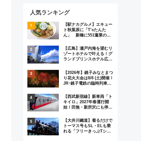
人気ランキング
【駅ナカグルメ】エキュー
ト秋葉原に「T’sたんた
ん」 新橋に551蓬莱の
DNAを継ぐ「東京豚饅」、
オムライス専門店「肉とた
【広島】瀬戸内海を望むリ
まご」新グルメ続々登場！
ゾートホテルで叶える！グ
【2026年8月】
ランドプリンスホテル広島
のフォトウエディング＆カ
ジュアルパーティープラン
【2026年】銚子みなとまつ
り花火大会は8/8 (土)開催！
JR･銚子電鉄の臨時列車や
アクセス情報、利根川に咲
く8,000発の大迫力＆屋台
【西武新宿線】新車両「ト
を満喫
キイロ」2027年春運行開
始！田無・新所沢にも停
車 2028年春には「第2
弾」も
【大井川鐵道】着るだけで
トーマス号もSL・ELも乗
れる「フリーきっぷTシャ
ツ」8月6日より受注販売