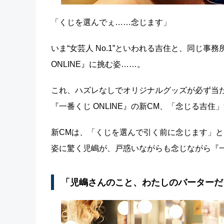
「くじを選んでぇ……念じます」
いま“女芸人 No.1”といわれる吉住と、同じ
ONLINE』に挑む姿……。
これ、ハズレなしでオリジナルグッズが必ず当
『一番くじ ONLINE』の新CM、「念じる吉
新CMは、「くじを選んで引く前に念じます」
姿に驚く児嶋が、戸惑いながらも念じながら『一番
「児嶋さんのこと、わたしのバーターだ