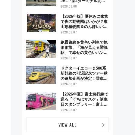
JAL「第1ターミナル北側
サテライト」は徒歩1キロ
2026.08.08
超え！ 知っておきたい変更
点まとめ
【2026年版】夏休みに家族
で夜の動物園はいかが？東
山動植物園＆のんほいパー
ク「ナイトZOO」開催情報
2026.08.07
絶景路線を黄色い列車で気
まま旅、「海が見える難読
駅」で幸せの黄色いハンカ
チに願いを 「新・鉄道ひ
2026.08.07
とり旅」279回目の舞台は
「島原鉄道」
ドクターイエロー＆500系
新幹線の引退記念ツアー秋
の追加企画が決定！乗車体
験やグッズ・ホテル情報ま
2026.08.07
とめ
【2026年夏】富士急行線で
巡る「うちはサスケ」誕生
日スタンプラリー！富士急
ハイランド限定グルメ＆グ
2026.08.07
ッズ徹底ガイド
VIEW ALL