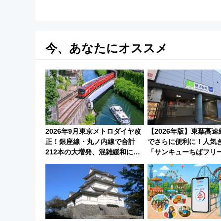
今、あなたにオススメ
2026年9月東京メトロダイヤ改
【2026年版】東葉高
正！銀座線・丸ノ内線で合計
でさらに便利に！人気
212本の大増発、混雑緩和に期
「サンキューちばフリ
待
今年も発売 秋・早春に
巡るなら使い勝手・コ