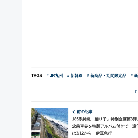
TAGS
# JR九州
# 新幹線
# 新商品・期間限定品
# 
「
前の記事
185系特急「踊り子」特別企画第3弾
念乗車券を特製アルバム付きで 通
は3/12から 伊豆急行