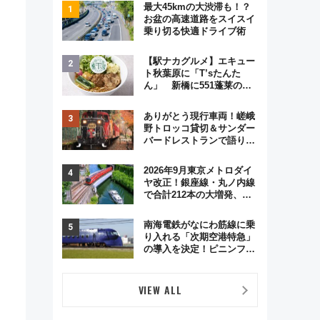
最大45kmの大渋滞も！？
お盆の高速道路をスイスイ
乗り切る快適ドライブ術
【駅ナカグルメ】エキュー
ト秋葉原に「T’sたんた
ん」 新橋に551蓬莱の
DNAを継ぐ「東京豚饅」、
オムライス専門店「肉とた
ありがとう現行車両！嵯峨
まご」新グルメ続々登場！
野トロッコ貸切＆サンダー
【2026年8月】
バードレストランで語り合
う秋の京都 斉藤雪乃＆福
原トシヒロと行く！9月13
2026年9月東京メトロダイ
日「京都の鉄道満喫ツア
ヤ改正！銀座線・丸ノ内線
ー」開催
で合計212本の大増発、混
雑緩和に期待
南海電鉄がなにわ筋線に乗
り入れる「次期空港特急」
の導入を決定！ピニンファ
リーナによる日本初の鉄道
デザイン
VIEW ALL