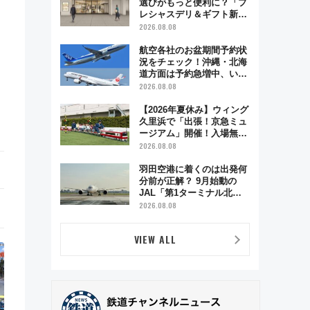
選びがもっと便利に？「プ
レシャスデリ＆ギフト新横
浜」がオープン 場所や営
2026.08.08
業時間・限定弁当を紹介
航空各社のお盆期間予約状
況をチェック！沖縄・北海
道方面は予約急増中、いま
から狙うべき日は？
2026.08.08
【2026年夏休み】ウィング
久里浜で「出張！京急ミュ
ージアム」開催！入場無料
でスタンプラリーや子ども
2026.08.08
制服撮影も
羽田空港に着くのは出発何
分前が正解？ 9月始動の
JAL「第1ターミナル北側
サテライト」は徒歩1キロ
2026.08.08
超え！ 知っておきたい変更
点まとめ
VIEW ALL