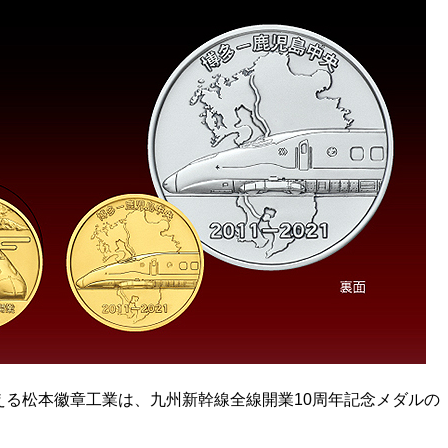
る松本徽章工業は、九州新幹線全線開業10周年記念メダルの