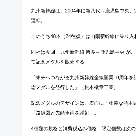
九州新幹線は、2004年に新八代～鹿児島中央、2
運転。
このうち48本（24往復）は山陽新幹線に乗り
同社は今回、九州新幹線 博多～鹿児島中央 がこ
て記念メダルを販売する。
「未来へつながる九州新幹線全線開業10周年を
念メダルを発行した」（松本徽章工業）
記念メダルのデザインは、表面に「壮麗な熊本城
「路線図と先頭車両を謹刻」。
4種類の規格と消費税込み価格、限定個数は次