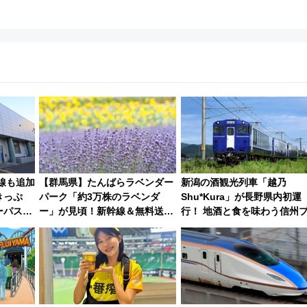
速線も追加
【群馬県】たんばらラベンダー
新潟の酒観光列車「越乃
きっぷ
パーク「約3万株のラベンダ
Shu*Kura」が長野県内初運
ーパス」
ー」が見頃！新幹線＆無料送迎
行！ 地酒と食を味わう信州
千葉県を
バスで都心から約1時間半で夏
DC特別企画
スパ抜群
の絶景を！