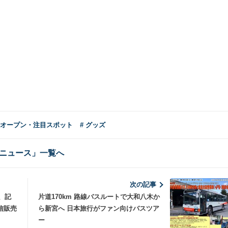
新オープン・注目スポット
# グッズ
ニュース」一覧へ
次の記事
、記
片道170km 路線バスルートで大和八木か
信販売
ら新宮へ 日本旅行がファン向けバスツア
ー