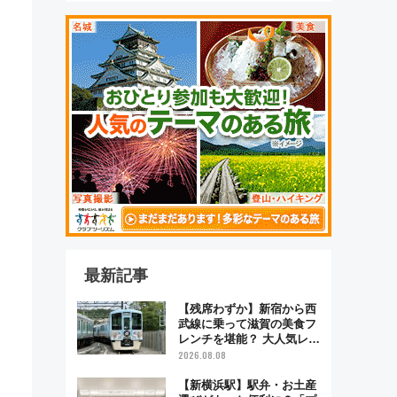
最新記事
【残席わずか】新宿から西
武線に乗って滋賀の美食フ
レンチを堪能？ 大人気レス
トラン列車「52席の至福」
2026.08.08
で味わう近江牛や伝統文化
の特別コラボ
【新横浜駅】駅弁・お土産