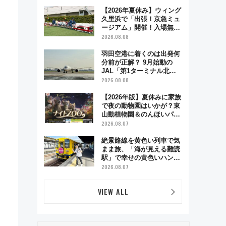
【2026年夏休み】ウィング
久里浜で「出張！京急ミュ
ージアム」開催！入場無料
でスタンプラリーや子ども
2026.08.08
制服撮影も
羽田空港に着くのは出発何
分前が正解？ 9月始動の
JAL「第1ターミナル北側
サテライト」は徒歩1キロ
2026.08.08
超え！ 知っておきたい変更
点まとめ
【2026年版】夏休みに家族
で夜の動物園はいかが？東
山動植物園＆のんほいパー
ク「ナイトZOO」開催情報
2026.08.07
絶景路線を黄色い列車で気
まま旅、「海が見える難読
駅」で幸せの黄色いハンカ
チに願いを 「新・鉄道ひ
2026.08.07
とり旅」279回目の舞台は
「島原鉄道」
VIEW ALL