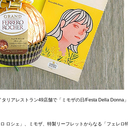
ストラン49店舗で「ミモザの日/Festa Della Donna
レロ ロシェ」、ミモザ、特製リーフレットからなる「フェレロ