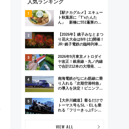
人気ランキング
【駅ナカグルメ】エキュー
ト秋葉原に「T’sたんた
ん」 新橋に551蓬莱の
DNAを継ぐ「東京豚饅」、
オムライス専門店「肉とた
【2026年】銚子みなとまつ
まご」新グルメ続々登場！
り花火大会は8/8 (土)開催！
【2026年8月】
JR･銚子電鉄の臨時列車や
アクセス情報、利根川に咲
く8,000発の大迫力＆屋台
2026年9月東京メトロダイ
を満喫
ヤ改正！銀座線・丸ノ内線
で合計212本の大増発、混
雑緩和に期待
南海電鉄がなにわ筋線に乗
り入れる「次期空港特急」
の導入を決定！ピニンファ
リーナによる日本初の鉄道
デザイン
【大井川鐵道】着るだけで
トーマス号もSL・ELも乗
ン
れる「フリーきっぷTシャ
ツ」8月6日より受注販売
VIEW ALL