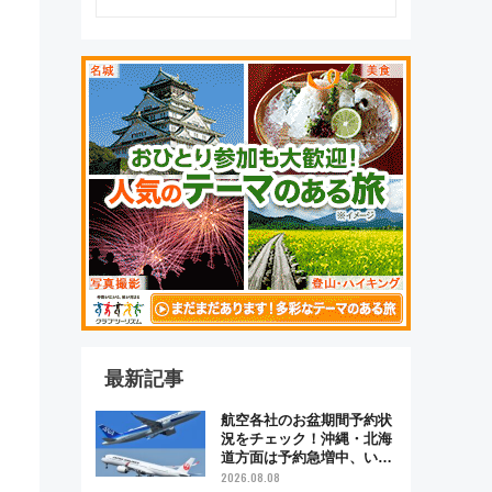
最新記事
航空各社のお盆期間予約状
況をチェック！沖縄・北海
道方面は予約急増中、いま
から狙うべき日は？
2026.08.08