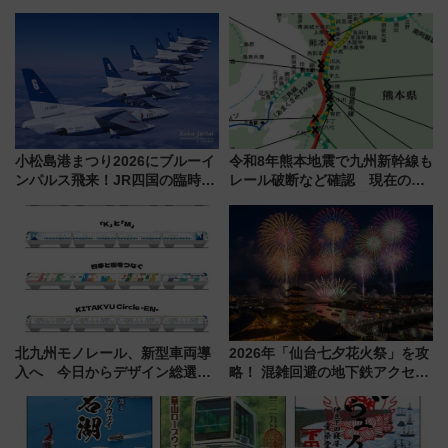
立・小樽・日光東照宮など全国
布を直撃、往復1万円以内なら帰
の絶景＆限定グルメを網羅！煩
りたいけど……【WILLER お盆
雑な手続きも不要でお手軽に楽
帰省動向調査】
しめるプランが登場
小松島港まつり2026にブルーイ
令和8年熊本地震で九州新幹線も
ンパルス飛来！JR四国の臨時ダ
レール破断など確認 現在の運
イヤや駐車場予約を徹底解説
転見合わせ状況と交通網への影
響
北九州モノレール、新型車両導
2026年「仙台七夕花火祭」を攻
入へ 今日からデザイン総選挙
略！ 混雑回避の地下鉄アクセス
始まる
からまだ買える有料席情報、花
火前に楽しむ仙台観光ルートま
で解説！