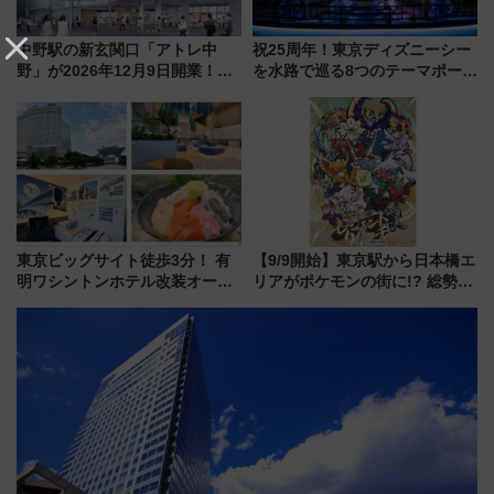
中野駅の新玄関口「アトレ中
祝25周年！東京ディズニーシー
野」が2026年12月9日開業！新
を水路で巡る8つのテーマポート
改札直結で屋上BBQも楽しめる
と限定デコレーションを解説
注目スポット
東京ビッグサイト徒歩3分！ 有
【9/9開始】東京駅から日本橋エ
明ワシントンホテル改装オープ
リアがポケモンの街に!? 総勢
ン直前「ゆりかもめ運転台付き
100匹以上が出現「レジェンド
客室」や海鮮丼が人気の朝食ビ
リサーチ」本格謎解き・グッズ
ュッフェを現地レポ
情報まとめ