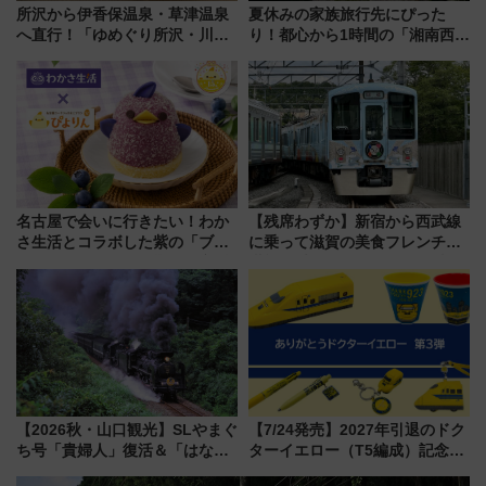
所沢から伊香保温泉・草津温泉
夏休みの家族旅行先にぴった
へ直行！「ゆめぐり所沢・川越
り！都心から1時間の「湘南西エ
号」で群馬の温泉旅をもっと気
リア」満喫ガイド 鎌倉・江の
軽に 運行ダイヤ・運賃を解説
島とは異なる魅力を持つ今夏の
注目スポット
名古屋で会いに行きたい！わか
【残席わずか】新宿から西武線
さ生活とコラボした紫の「ブル
に乗って滋賀の美食フレンチを
ーベリーぴよりん」期間限定販
堪能？ 大人気レストラン列車
売
「52席の至福」で味わう近江牛
や伝統文化の特別コラボ
【2026秋・山口観光】SLやまぐ
【7/24発売】2027年引退のドク
ち号「貴婦人」復活＆「はなあ
ターイエロー（T5編成）記念グ
かり」初走行区間も！山口DCの
ッズ7種が登場！ 新幹線車内放