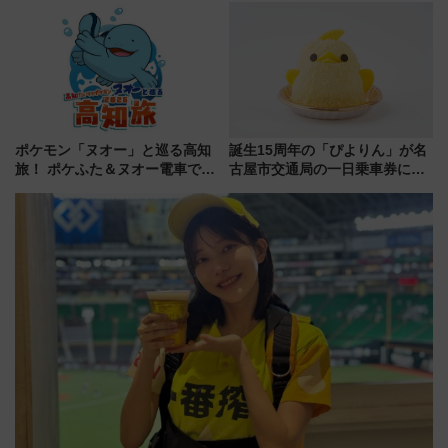
発売
美旅「何もしない贅沢」を体験
してみない？
ポケモン「ヌオー」と巡る高知
誕生15周年の「ぴよりん」が名
旅！ ポケふた＆ヌオー電車で楽
古屋市交通局の一日乗車券に！
しむ鉄道スタンプラリーで土佐
東山線では貸切電車も登場【限
路の絶景と絶品グルメを満喫！
定1万5000枚】
（7月18日スタート）