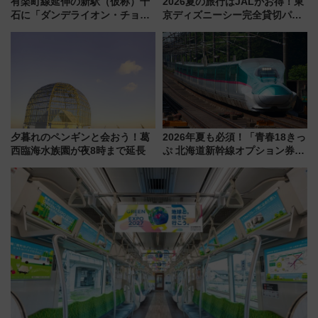
有楽町線延伸の新駅（仮称）千
2026夏の旅行はJALがお得！東
石に「ダンデライオン・チョコ
京ディズニーシー完全貸切パー
レート」が出店！ 東京メトロが
ティー招待券が当たるキャンペ
1億円出資で挑む新時代のまちづ
ーン始まる 条件は「夏の国内
くりとは？
線に2回搭乗」
夕暮れのペンギンと会おう！葛
2026年夏も必須！「青春18きっ
西臨海水族園が夜8時まで延長
ぷ 北海道新幹線オプション券」
自動改札対応ルールと途中下車
の罠