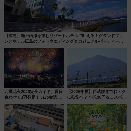
【広島】瀬戸内海を望むリゾートホテルで叶える！グランドプリ
ンスホテル広島のフォトウエディング＆カジュアルパーティープ
ラン
北國花火2026完全ガイド、両日
【2026年夏】西武鉄道でおトク
合わせて3万発超！ 7/25金沢大
に秩父へ？ 小児50円＆コスパ最
会・8/1川北大会の2つの花火大
強きっぷで「安・近・短」な家
会の日程・アクセス・観覧席ま
族旅行！ 深夜の正丸トンネル探
とめ（石川県）
検や特急ラビューも