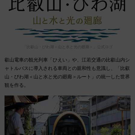
「比叡山・びわ湖＜山と水と光の廻廊＞」公式ロゴ
叡山電車の観光列車「ひえい」や、江若交通の比叡山内シ
ャトルバスに導入される車両との親和性も意識し、「比叡
山・びわ湖＜山と水と光の廻廊＞ルート」の統一した世界
観を作る。