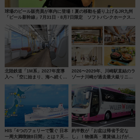
球場のビール販売員が車内に登場！夏の移動を盛り上げるJR九州
「ビール新幹線」7月31日・8月7日限定 ソフトバンクホークスと
コラボ
北陸鉄道「1M系」2027年度導
2026〜2029年、川崎駅直結のラ
入へ 「空に始まり、海へ続く」
ゾーナ川崎が過去最大級リニュ
白山比咩神社をモチーフにした
ーアル！ フードコート拡大など
神秘的なデザイン
「いつから何が変わるか」徹底
解説！
HIS「4つのフェリーで繋ぐ 日本
約半数が「お盆は帰省予定な
一周大満喫旅8日間」とは？天橋
し」！物価高・運賃値上げが財