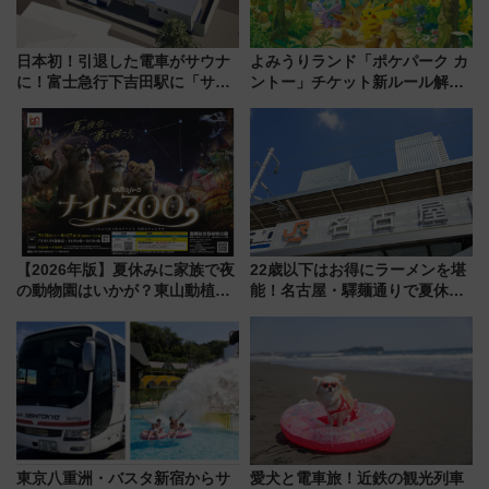
日本初！引退した電車がサウナ
よみうりランド「ポケパーク カ
に！富士急行下吉田駅に「サ電
ントー」チケット新ルール解
（SADEN）」2026年12月開
説！購入制限の緩和と入場時の
業 行き交う電車の音や振動を
本人確認が11月スタート
感じながら「ととのう」新感覚
【2026年版】夏休みに家族で夜
22歳以下はお得にラーメンを堪
の動物園はいかが？東山動植物
能！名古屋・驛麺通りで夏休み
園＆のんほいパーク「ナイト
限定「U22応援割り」が7月21日
ZOO」開催情報
よりスタート
東京八重洲・バスタ新宿からサ
愛犬と電車旅！近鉄の観光列車