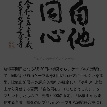
手ぬぐいのデザインイメージ
運転再開日となる3月20日の初発から、ケーブル八瀬駅に
て、同駅より叡山ケーブルを利用された方に手ぬぐいを進
呈。比叡山延暦寺 水尾寂芳執行が揮毫した「令和3年比叡
山から発信する言葉 『自他同心』（じたどうしん）」を
プリントしたもので、先着3,000名限定。「比叡山から発
信する言葉」揮毫のレプリカはケーブル八瀬駅待合室にも