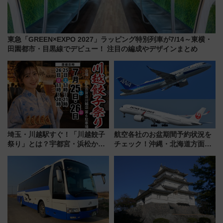
東急「GREEN×EXPO 2027」ラッピング特別列車が7/14～東横・
田園都市・目黒線でデビュー！ 注目の編成やデザインまとめ
埼玉・川越駅すぐ！「川越餃子
航空各社のお盆期間予約状況を
祭り」とは？宇都宮・浜松から
チェック！沖縄・北海道方面は
ご当地和牛まで全国の人気餃子
予約急増中、いまから狙うべき
を食べ比べ【7月25日・26日開
日は？
催】