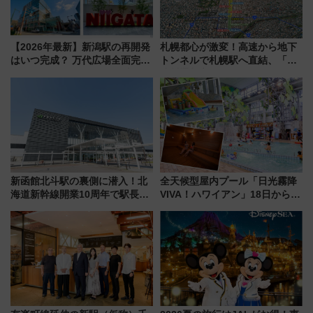
【2026年最新】新潟駅の再開発
札幌都心が激変！高速から地下
はいつ完成？ 万代広場全面完成
トンネルで札幌駅へ直結、「創
から「にいがた2キロ」・古町再
成川通都心アクセス道路」が7月
開発、バスタ新潟構想まで徹底
から本格着工、延長4.8km整備
解説！
事業の全貌
新函館北斗駅の裏側に潜入！北
全天候型屋内プール「日光霧降
海道新幹線開業10周年で駅長
VIVA！ハワイアン」18日から営
室・地下通路など公開イベン
業開始 小さなお子様連れのフ
ト 参加方法や体験内容を紹介
ァミリーから大人まで幅広い世
代が一日中楽しる夏のリゾート
を楽しんで