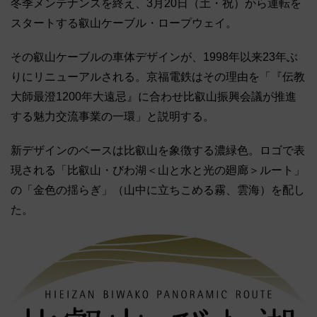
冬季メンテナンスを終え、3月20日（土・祝）から運転を
スタートする叡山ケーブル・ロープウェイ。
その叡山ケーブルの車体デザインが、1998年以来23年ぶ
りにリニューアルされる。京福電鉄はその理由を「『伝教
大師最澄1200年大遠忌』に合わせ比叡山振興会議が推進
する魅力交流事業の一環」と説明する。
新デザインのベースは比叡山を象徴する濃緑色。ロゴで表
現される「比叡山・びわ湖＜山と水と光の廻廊＞ルート」
の「金色の揺らぎ」（山中に立ちこめる霧、雲海）を配し
た。