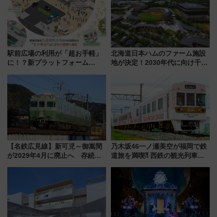
駅前広場の利用が「超お手軽」
北海道日本ハムのファーム施設
に！？新プラットフォーム
地が決定！2030年代に向け千歳
「HirakeBA」8月3日始動、ス
線沿線が一大野球エリア
マホで簡単申請 物販や演奏会な
どに【JR東日本】
【名鉄広見線】新可児～御嵩間
乃木坂46一ノ瀬美空が福岡で鉄
が2029年4月に廃止へ 存続協
道旅を満喫⁈ 西鉄の観光列車
議終了で100年の歴史に幕
「THE RAIL KITCHEN
CHIKUGO」で巡る福岡･太宰
府･柳川の旅！YouTubeが公開
に