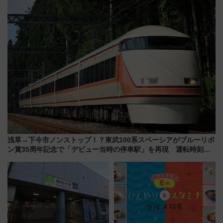
注目観光列車まとめ きっぷの取
送の目覚まし時計など通販・販
り方は？
売店舗まとめ
浅草→下今市ノンストップ！？東武100系スペーシアがブルーリボ
ン賞35周年記念で「デビュー当時の停車駅」を再現 運転時刻や
特急券の買い方を紹介