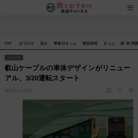
TOP
おでかけ
花火
青春18きっぷ
新型車両
きっぷ
駅･街 再
ニュース
叡山ケーブルの車体デザインがリニュー
アル、3/20運転スタート
2021.03.17 11:03