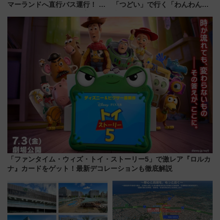
マーランドへ直行バス運行！ お
「つどい」で行く「わんわん列
トクな1Dayパスで夏のプールと
車」第5弾！海辺のBBQも楽し
推し活を楽しもう！（2026年
める日帰りツアー
8/1～31）
「ファンタイム・ウィズ・トイ・ストーリー5」で激レア『ロルカ
ナ』カードをゲット！最新デコレーションも徹底解説