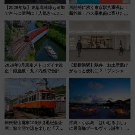
【2026年版】東葉高速線も追加
再開発に沸く東京駅八重洲口！
でさらに便利に！人気きっぷ
新幹線・バス乗車前に寄りたい
「サンキューちばフリーパス」
「ヤエチカ」2026年夏の「ひん
今年も発売 秋・早春に千葉県を
やり＆スタミナグルメ」6選【新
巡るなら使い勝手・コスパ抜群
店舗も！】
2026年9月東京メトロダイヤ改
【新横浜駅】駅弁・お土産選び
正！銀座線・丸ノ内線で合計
がもっと便利に？「プレシャス
212本の大増発、混雑緩和に期
デリ＆ギフト新横浜」がオープ
待
ン 場所や営業時間・限定弁当
を紹介
箱根登山電車100形引退記念企
沖縄・小浜島「はいむるぶし」
画！窓全開で涼を楽しむ「天然
に最高峰プールヴィラ誕生！ 石
クーラー体験号」と限定鉄コレ
垣島から船で向かう究極のご褒