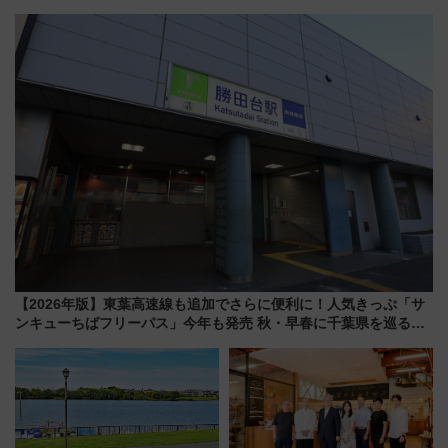
野毛山・金沢の電車アクセスや
乗務員・車両計画作業を短縮へ
見どころ、限定イベントを徹底
解説！
【2026年版】東葉高速線も追加でさらに便利に！人気きっぷ「サ
ンキューちばフリーパス」今年も発売 秋・早春に千葉県を巡るな
ら使い勝手・コスパ抜群