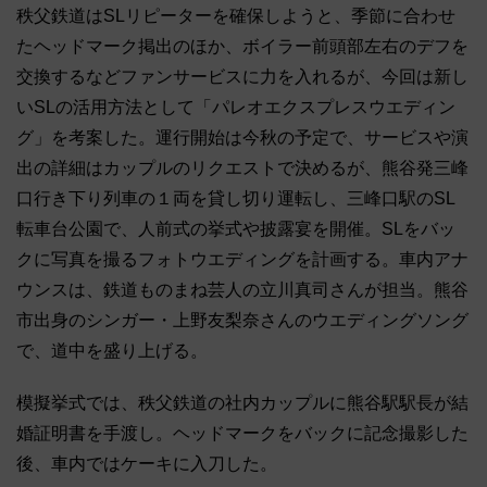
秩父鉄道はSLリピーターを確保しようと、季節に合わせ
たヘッドマーク掲出のほか、ボイラー前頭部左右のデフを
交換するなどファンサービスに力を入れるが、今回は新し
いSLの活用方法として「パレオエクスプレスウエディン
グ」を考案した。運行開始は今秋の予定で、サービスや演
出の詳細はカップルのリクエストで決めるが、熊谷発三峰
口行き下り列車の１両を貸し切り運転し、三峰口駅のSL
転車台公園で、人前式の挙式や披露宴を開催。SLをバッ
クに写真を撮るフォトウエディングを計画する。車内アナ
ウンスは、鉄道ものまね芸人の立川真司さんが担当。熊谷
市出身のシンガー・上野友梨奈さんのウエディングソング
で、道中を盛り上げる。
模擬挙式では、秩父鉄道の社内カップルに熊谷駅駅長が結
婚証明書を手渡し。ヘッドマークをバックに記念撮影した
後、車内ではケーキに入刀した。