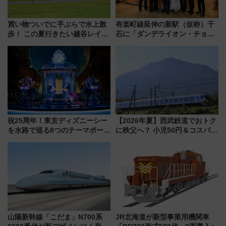
買い物ついでに手ぶらで水上散
有楽町線延伸の新駅（仮称）千
歩！ この夏行きたい越谷レイク
石に「ダンデライオン・チョコ
タウンの新たな水辺の憩いエリ
レート」が出店！ 東京メトロが
ア「LAKESIDE PARK」（埼玉
1億円出資で挑む新時代のまちづ
県越谷市）
くりとは？
祝25周年！東京ディズニーシー
【2026年夏】西武鉄道でおトク
を水路で巡る8つのテーマポート
に秩父へ？ 小児50円＆コスパ最
と限定デコレーションを解説
強きっぷで「安・近・短」な家
族旅行！ 深夜の正丸トンネル探
検や特急ラビューも
山陽新幹線「こだま」N700系
JR北海道が新型事業用機関車