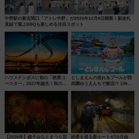
中野駅の新玄関口「アトレ中野」が2026年12月9日開業！新改札
直結で屋上BBQも楽しめる注目スポット
ハウステンボスに初の「絶景コ
としまえんの流れるプールが西
ースター」2027年誕生！秋の
武園ゆうえんちで復活!? 100周
「すんごいハロウィン」見どこ
年記念企画＆「春日のうん○スラ
ろも一挙紹介
イダー」に注目 2026年夏は所
沢へ遊びに行こう
【2026年】銚子みなとまつり花
絶景を巡る新ルートが10月始