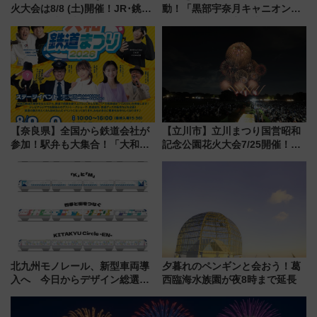
火大会は8/8 (土)開催！JR･銚子
動！「黒部宇奈月キャニオンル
電鉄の臨時列車やアクセス情
ート」と旅の拠点「欅平ラウン
報、利根川に咲く8,000発の大迫
ジ」がオープン
力＆屋台を満喫
【奈良県】全国から鉄道会社が
【立川市】立川まつり国営昭和
参加！駅弁も大集合！「大和鉄
記念公園花火大会7/25開催！
道まつり2026」が8月8日・9日
5000発の花火が夜を彩る 今年は
に開催決定
混雑に要注意、その理由は
北九州モノレール、新型車両導
夕暮れのペンギンと会おう！葛
入へ 今日からデザイン総選挙
西臨海水族園が夜8時まで延長
始まる