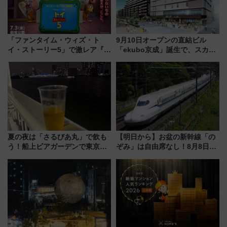
「ファンタイム・ウィズ・ト
9月10日オープンの直結ビル
イ・ストーリー5」で激レア『ロ
「ekubo京成」誕生で、スカイ
ルカナ』カードをゲット！最新
ライナーも停まる巨大ハブ駅・
デコレーションも徹底解説
新鎌ヶ谷はどう変わる？ 全テナ
ント情報も公開！
夏の夜は「さるびあ丸」で飲も
【明日から】お盆の新幹線「の
う！船上ビアガーデンで東京湾
ぞみ」は自由席なし！8月8日午
の夜景を眺めながら軽く一
前はほぼ満席…でも数時間ズラ
杯……工場直送生ビールや島グ
せば空きが見つかることも 混
ルメが美味い
雑避ける「空席」探しのコツ