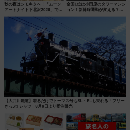
秋の夜はシモキタへ！「ムーン
全国1位は小田原のタワーマンシ
アートナイト下北沢2026」でイ
ョン！新幹線通勤が変える？
マーシブシアターやアート巡り
「住みたい街」の最新トレンド
を満喫しよう
【新築マンション人気ランキン
グ】
【大井川鐵道】着るだけでトーマス号もSL・ELも乗れる「フリー
きっぷTシャツ」8月6日より受注販売