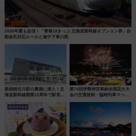
2026年夏も必須！「青春18きっぷ 北海道新幹線オプション券」自
動改札対応ルールと途中下車の罠
新函館北斗駅の裏側に潜入！北
第74回伊勢神宮奉納全国花火大
海道新幹線開業10周年で駅長
会の交通規制・臨時列車マッ
室・地下通路など公開イベン
プ！JR東海・近鉄で快適にアク
ト 参加方法や体験内容を紹介
セス