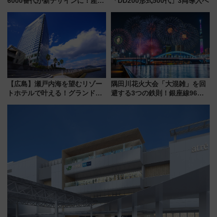
6000番代が新デザインに！産学
「DD200形式500代」3両導入へ
連携で描く瀬戸内の波模様 運
用は今冬から
【広島】瀬戸内海を望むリゾー
隅田川花火大会「大混雑」を回
トホテルで叶える！グランドプ
避する3つの鉄則！銀座線96本
リンスホテル広島のフォトウエ
増発･浅草線臨時ダイヤ･スカイ
ディング＆カジュアルパーティ
ツリー駅の規制まとめ 7/25開催
ープラン
（2026年）