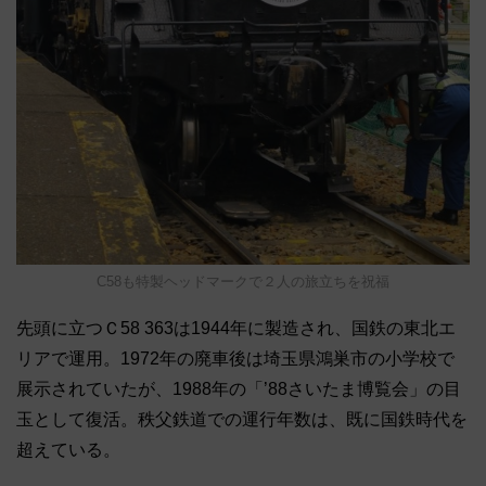
C58も特製ヘッドマークで２人の旅立ちを祝福
先頭に立つＣ58 363は1944年に製造され、国鉄の東北エ
リアで運用。1972年の廃車後は埼玉県鴻巣市の小学校で
展示されていたが、1988年の「’88さいたま博覧会」の目
玉として復活。秩父鉄道での運行年数は、既に国鉄時代を
超えている。