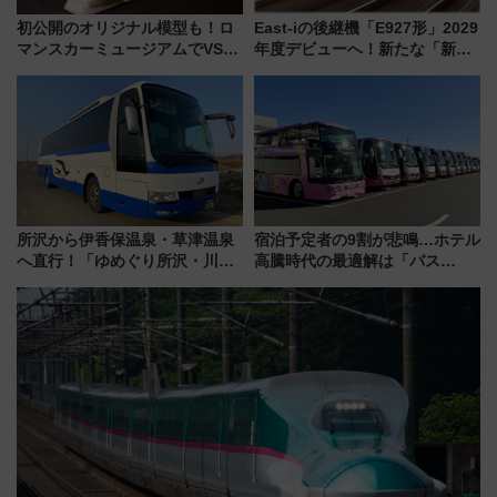
初公開のオリジナル模型も！ロ
East-iの後継機「E927形」2029
マンスカーミュージアムでVSE
年度デビューへ！新たな「新幹
の設計秘話に迫る企画展が7月
線専用検測車」の性能を徹底解
15日スタート
説【JR東日本】
所沢から伊香保温泉・草津温泉
宿泊予定者の9割が悲鳴…ホテル
へ直行！「ゆめぐり所沢・川越
高騰時代の最適解は「バス
号」で群馬の温泉旅をもっと気
泊」!? WILLER最新調査で判明
軽に 運行ダイヤ・運賃を解説
した、推し活遠征や観光時のリ
アルな懐事情