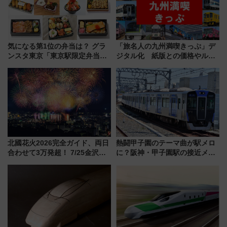
気になる第1位の弁当は？ グラ
「旅名人の九州満喫きっぷ」デ
ンスタ東京「東京駅限定弁当
ジタル化 紙版との価格やルー
2026 売上ランキング」
ルの違いを解説
北國花火2026完全ガイド、両日
熱闘甲子園のテーマ曲が駅メロ
合わせて3万発超！ 7/25金沢大
に？阪神・甲子園駅の接近メロ
会・8/1川北大会の2つの花火大
ディがVaundy「かげろう」×向
会の日程・アクセス・観覧席ま
谷実アレンジの特別仕様へ、8月
とめ（石川県）
5日始発から