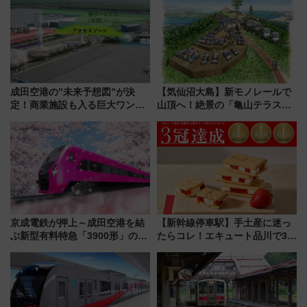
成田空港の”未来予想図”が決
【気仙沼大島】新モノレールで
定！商業施設も入る巨大ワンタ
山頂へ！絶景の「亀山テラス
ーミナル、京成の高架新駅整備
360°」が7月19日オープン、休
で新型特急が品川･羽田とを結
暇村のお得な日帰りプランも登
ぶ！ JR空港駅は2面3線化！
場
京成電鉄が押上～成田空港を結
【新幹線停車駅】手土産に迷っ
ぶ新型有料特急「3900形」のコ
たらコレ！エキュート品川で3年
ンセプト・デザイン公開 愛称
連続売上1位を獲得した定番手土
募集も実施
産スイーツとは？