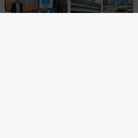
東武東上線池袋駅・上板橋駅で
【2026年最新】新潟駅の再開発
顔認証改札が7月15日スター
はいつ完成？ 万代広場全面完成
ト、手ぶらで乗車から買い物ま
から「にいがた2キロ」・古町再
でシームレスに
開発、バスタ新潟構想まで徹底
解説！