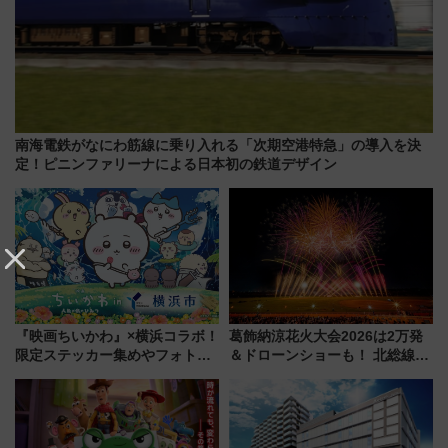
南海電鉄がなにわ筋線に乗り入れる「次期空港特急」の導入を決
定！ピニンファリーナによる日本初の鉄道デザイン
『映画ちいかわ』×横浜コラボ！
葛飾納涼花火大会2026は2万発
限定ステッカー集めやフォトス
＆ドローンショーも！ 北総線を
ポット、特別花火でみなとみら
使った穴場アクセスや臨時列
いを満喫しよう（花火鑑賞会応
車、観覧スポット情報と周辺観
募は7/12まで！）
光まとめ（7/28開催）