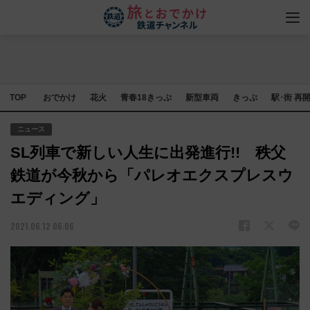
TOP
おでかけ
花火
青春18きっぷ
新型車両
きっぷ
駅･街 再
ニュース
SL列車で新しい人生に出発進行!! 秩父
鉄道が今秋から「パレオエクスプレスウ
エディング」
2021.06.12 06:06