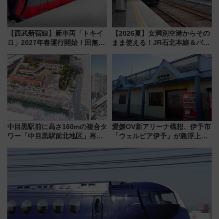
【西武新宿線】新車両「トキイ
【2026夏】女満別空港からその
ロ」2027年春運行開始！田無・
まま使える！JR石北本線＆バス
新所沢にも停車 2028年春には
乗り放題「北見・網走周遊フリ
「第2弾」も
ーパス」でおトクに道東観光
（8/3発売）
中目黒駅前に高さ160mの複合タ
愛媛OV新アリーナ構想、伊予市
ワー「中目黒駅前北地区」再開
「ウェルピア伊予」が急浮上！
発の全貌
サイボウズ青野社長の参加表明
で探る鉄道アクセスの未来