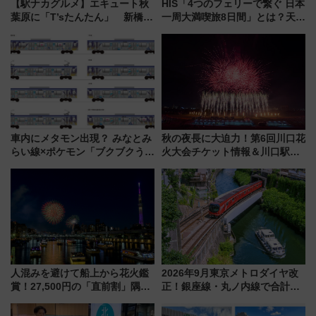
【駅ナカグルメ】エキュート秋
HIS「4つのフェリーで繋ぐ 日本
葉原に「T’sたんたん」 新橋に
一周大満喫旅8日間」とは？天橋
551蓬莱のDNAを継ぐ「東京豚
立・小樽・日光東照宮など全国
饅」、オムライス専門店「肉と
の絶景＆限定グルメを網羅！煩
たまご」新グルメ続々登場！
雑な手続きも不要でお手軽に楽
【2026年8月】
しめるプランが登場
車内にメタモン出現？ みなとみ
秋の夜長に大迫力！第6回川口花
らい線×ポケモン「ブクブクうみ
火大会チケット情報＆川口駅か
ぞこの街」ラッピング電車が運
らのアクセスガイド
行開始に！ この夏は直通列車で
横浜へ！
人混みを避けて船上から花火鑑
2026年9月東京メトロダイヤ改
賞！27,500円の「直前割」隅田
正！銀座線・丸ノ内線で合計
川花火クルーズはデパ地下グル
212本の大増発、混雑緩和に期
メも持ち込みOK
待