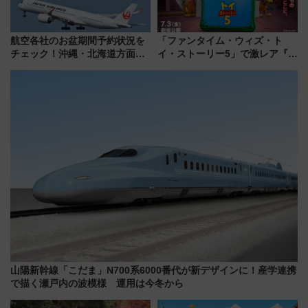
航空各社のお盆期間予約状況を
「ファンタイム・ウィズ・ト
チェック！沖縄・北海道方面は
イ・ストーリー5」で激レア『ロ
予約急増中、いまから狙うべき
ルカナ』カードをゲット！最新
日は？
デコレーションも徹底解説
山陽新幹線「こだま」N700系6000番代が新デザインに！産学連携
で描く瀬戸内の波模様 運用は今冬から