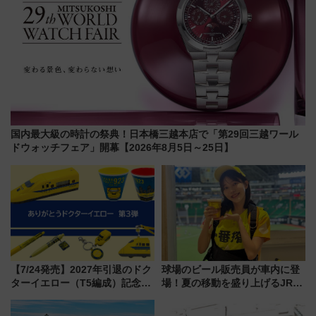
国内最大級の時計の祭典！日本橋三越本店で「第29回三越ワール
ドウォッチフェア」開幕【2026年8月5日～25日】
【7/24発売】2027年引退のドク
球場のビール販売員が車内に登
ターイエロー（T5編成）記念グ
場！夏の移動を盛り上げるJR九
ッズ7種が登場！ 新幹線車内放
州「ビール新幹線」7月31日・8
送の目覚まし時計など通販・販
月7日限定 ソフトバンクホーク