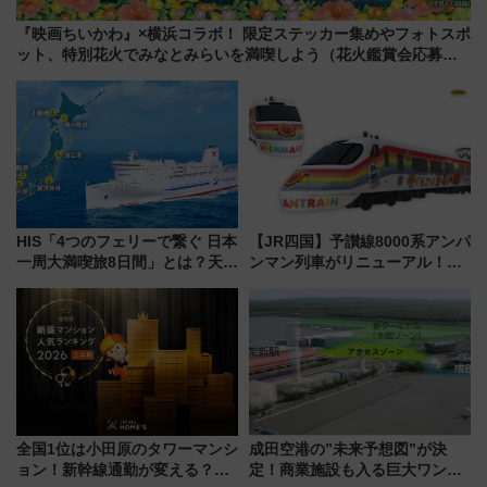
『映画ちいかわ』×横浜コラボ！ 限定ステッカー集めやフォトスポ
ット、特別花火でみなとみらいを満喫しよう（花火鑑賞会応募は
7/12まで！）
HIS「4つのフェリーで繋ぐ 日本
【JR四国】予讃線8000系アンパ
一周大満喫旅8日間」とは？天橋
ンマン列車がリニューアル！内
立・小樽・日光東照宮など全国
外装デザイン公開 デビューは
の絶景＆限定グルメを網羅！煩
今年12月
雑な手続きも不要でお手軽に楽
しめるプランが登場
全国1位は小田原のタワーマンシ
成田空港の”未来予想図”が決
ョン！新幹線通勤が変える？
定！商業施設も入る巨大ワンタ