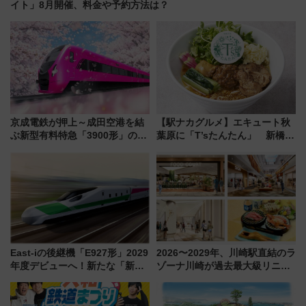
イト」8月開催、料金や予約方法は？
京成電鉄が押上～成田空港を結
【駅ナカグルメ】エキュート秋
ぶ新型有料特急「3900形」のコ
葉原に「T’sたんたん」 新橋に
ンセプト・デザイン公開 愛称
551蓬莱のDNAを継ぐ「東京豚
募集も実施
饅」、オムライス専門店「肉と
たまご」新グルメ続々登場！
【2026年8月】
East-iの後継機「E927形」2029
2026〜2029年、川崎駅直結のラ
年度デビューへ！新たな「新幹
ゾーナ川崎が過去最大級リニュ
線専用検測車」の性能を徹底解
ーアル！ フードコート拡大など
説【JR東日本】
「いつから何が変わるか」徹底
解説！