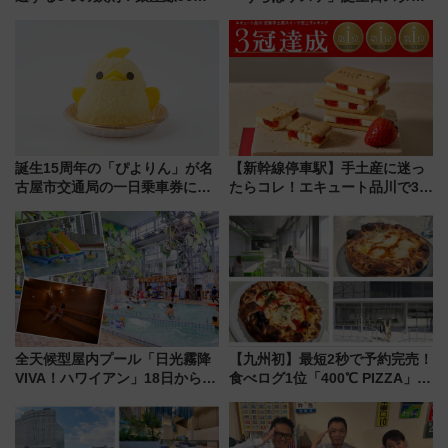
増発･浅草線臨時ダイヤ･スカイ
プラリー！富士急ハイランド限
ツリー駅の規制まとめ 7/25開催
定グルメ＆グッズ徹底ガイド
（2026年）
誕生15周年の「ぴよりん」が名
【新幹線停車駅】手土産に迷っ
古屋市交通局の一日乗車券に！
たらコレ！エキュート品川で3年
東山線では貸切電車も登場【限
連続売上1位を獲得した定番手土
定1万5000枚】
産スイーツとは？
全天候型屋内プール「日光霧降
【九州初】最短2秒で予約完売！
VIVA！ハワイアン」18日から営
食べログ1位「400℃ PIZZA」が
業開始 小さなお子様連れのフ
博多駅すぐの明治公園に8/7オー
ァミリーから大人まで幅広い世
プン。もつ鍋風など限定メニュ
代が一日中楽しる夏のリゾート
ーも