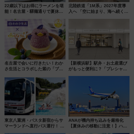
22歳以下はお得にラーメンを堪
北陸鉄道「1M系」2027年度導
能！名古屋・驛麺通りで夏休み
入へ 「空に始まり、海へ続く」
限定「U22応援割り」が7月21日
白山比咩神社をモチーフにした
よりスタート
神秘的なデザイン
名古屋で会いに行きたい！わか
【新横浜駅】駅弁・お土産選び
さ生活とコラボした紫の「ブル
がもっと便利に？「プレシャス
ーベリーぴよりん」期間限定販
デリ＆ギフト新横浜」がオープ
売
ン 場所や営業時間・限定弁当
を紹介
東京八重洲・バスタ新宿からサ
ANAが機内持ち込みを厳格化
マーランドへ直行バス運行！ お
【夏休みの移動に注意！】ハン
トクな1Dayパスで夏のプールと
ドバッグやPCケースも対象の