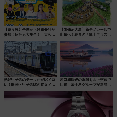
【奈良県】全国から鉄道会社が
【気仙沼大島】新モノレールで
参加！駅弁も大集合！「大和鉄
山頂へ！絶景の「亀山テラス
道まつり2026」が8月8日・9日
360°」が7月19日オープン、休
に開催決定
暇村のお得な日帰りプランも登
場
熱闘甲子園のテーマ曲が駅メロ
河口湖観光の混雑を水上交通で
に？阪神・甲子園駅の接近メロ
回避！富士急グループが新航路
ディがVaundy「かげろう」×向
「大石公園ライン」7月17日よ
谷実アレンジの特別仕様へ、8月
り運航
5日始発から