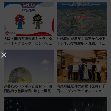
「住みたい街」の最新トレンド
ーミナル、京成の高架新駅整備
【新築マンション人気ランキン
で新型特急が品川･羽田とを結
グ】
ぶ！ JR空港駅は2面3線化！
大阪・関西万博公式キャラクタ
札幌都心が激変！高速から地下
ー「ミャクミャク」ピンバッジ
トンネルで札幌駅へ直結、「創
新登場！関西の駅構内などで7月
成川通都心アクセス道路」が7月
中旬発売
から本格着工、延長4.8km整備
事業の全貌
夕暮れのペンギンと会おう！葛
有楽町線延伸の新駅（仮称）千
西臨海水族園が夜8時まで延長
石に「ダンデライオン・チョコ
レート」が出店！ 東京メトロが
1億円出資で挑む新時代のまちづ
くりとは？