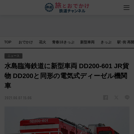
TOP
おでかけ
花火
青春18きっぷ
新型車両
きっぷ
駅･街 再
ニュース
水島臨海鉄道に新型車両 DD200-601 JR貨
物 DD200と同形の電気式ディーゼル機関
車
2021.06.07 15:06