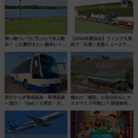
売店舗まとめ
スとコラボ
買い物ついでに手ぶらで水上散
【2026年夏休み】ウィング久里
歩！ この夏行きたい越谷レイク
浜で「出張！京急ミュージア
タウンの新たな水辺の憩いエリ
ム」開催！入場無料でスタンプ
ア「LAKESIDE PARK」（埼玉
ラリーや子ども制服撮影も
県越谷市）
所沢から伊香保温泉・草津温泉
憧れの「城泊」が自分好みにカ
へ直行！「ゆめぐり所沢・川越
スタマイズ可能に!? 国登録有形
号」で群馬の温泉旅をもっと気
文化財・丸亀城「延寿閣別館」
軽に 運行ダイヤ・運賃を解説
にオーダーメイド型の宿泊プラ
ンが誕生！