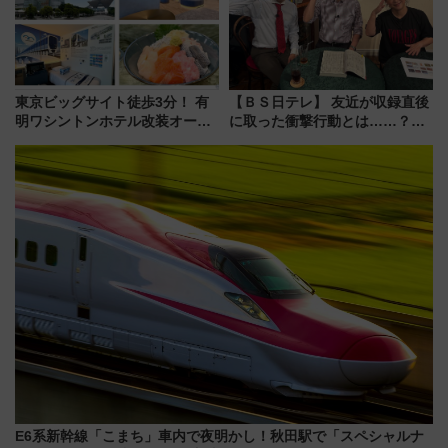
を楽しんで
東京ビッグサイト徒歩3分！ 有
【ＢＳ日テレ】 友近が収録直後
明ワシントンホテル改装オープ
に取った衝撃行動とは……？
ン直前「ゆりかもめ運転台付き
『友近・礼二の妄想トレイン』
客室」や海鮮丼が人気の朝食ビ
で極上の夏祭り鉄道旅を放送
ュッフェを現地レポ
E6系新幹線「こまち」車内で夜明かし！秋田駅で「スペシャルナ