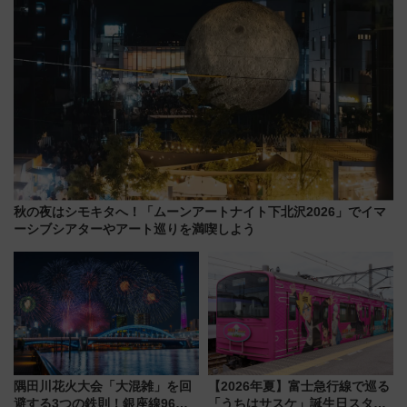
秋の夜はシモキタへ！「ムーンアートナイト下北沢2026」でイマ
ーシブシアターやアート巡りを満喫しよう
隅田川花火大会「大混雑」を回
【2026年夏】富士急行線で巡る
避する3つの鉄則！銀座線96本
「うちはサスケ」誕生日スタン