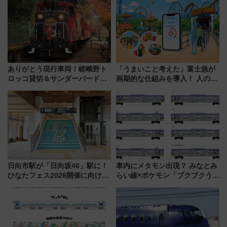
ありがとう現行車両！嵯峨野ト
「うまいこと考えた」富士急が
ロッコ貸切＆サンダーバードレ
画期的な仕組みを導入！ 人のか
ストランで語り合う秋の京都
わりにスマホが並ぶ「分身く
斉藤雪乃＆福原トシヒロと行
ん」始動
く！9月13日「京都の鉄道満喫
ツアー」開催
日向市駅が「日向坂46」駅に！
車内にメタモン出現？ みなとみ
ひなたフェス2026開催に向けJR
らい線×ポケモン「ブクブクうみ
九州が記念きっぷや臨時列車で
ぞこの街」ラッピング電車が運
全力応援 夜行列車「ドリーム
行開始に！ この夏は直通列車で
おひさま号」も走る
横浜へ！