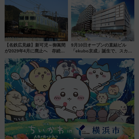
推し活を楽しもう！（2026年
「身の回り品」新サイズ制限
8/1～31）
(40×30×20cm)おさらい
【名鉄広見線】新可児～御嵩間
9月10日オープンの直結ビル
が2029年4月に廃止へ 存続協
「ekubo京成」誕生で、スカイ
議終了で100年の歴史に幕
ライナーも停まる巨大ハブ駅・
新鎌ヶ谷はどう変わる？ 全テナ
ント情報も公開！