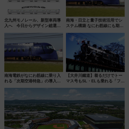
北九州モノレール、新型車両導
南海・日立と量子技術活用でシ
入へ 今日からデザイン総選挙
ステム構築 なにわ筋線にも期待
始まる
乗務員・車両計画作業を短縮へ
南海電鉄がなにわ筋線に乗り入
【大井川鐵道】着るだけでトー
れる「次期空港特急」の導入を
マス号もSL・ELも乗れる「フリ
決定！ピニンファリーナによる
ーきっぷTシャツ」8月6日より
日本初の鉄道デザイン
受注販売