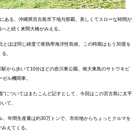
m西にある、沖縄県宮古島市下地与那覇。美しくてスローな時間が
島へと続く来間大橋がみえる。
北とほぼ同じ緯度で亜熱帯海洋性気候。この時期はもう30度を
くる。
駅から歩いて10分ほどの壺川東公園。南大東島のサトウキビ
ーゼル機関車。
道”についてはまたこんど記すとして、今回はこの宮古島に太平
ついて。
ール、年間生産量は約30万トンで、市街地からちょっとクルマを
がみえてくる。