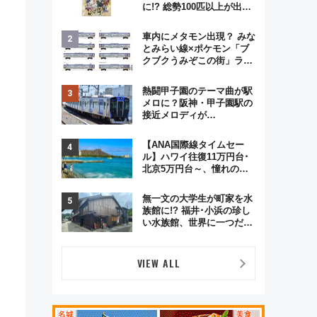
に!? 総勢100匹以上が出現
「レジェンドリサーチ」本
格謎解き・グッズ情報まと
車内にメタモン出現？ みな
め
とみらい線×ポケモン「ブ
クブクうみぞこの街」ラッ
ピング電車が運行開始に！
この夏は直通列車で横浜
熱闘甲子園のテーマ曲が駅
へ！
メロに？阪神・甲子園駅の
接近メロディが
Vaundy「かげろう」×向谷
実アレンジの特別仕様へ、
【ANA国際線タイムセー
8月5日始発から
ル】ハワイ往復11万円台･
北京5万円台～、憧れのビ
ジネスクラスも！来春の
GW旅行まで狙える激アツ
無一文の大学生が町家を水
路線まとめ（8/10まで）
族館に!? 福井･小浜の珍し
い水族館、世界に一つだけ
の塗り箸制作体験、鯖街道
の御食国など 小浜観光レポ
第2弾
VIEW ALL