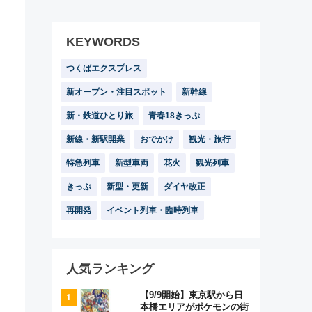
KEYWORDS
つくばエクスプレス
新オープン・注目スポット
新幹線
新・鉄道ひとり旅
青春18きっぷ
新線・新駅開業
おでかけ
観光・旅行
特急列車
新型車両
花火
観光列車
きっぷ
新型・更新
ダイヤ改正
再開発
イベント列車・臨時列車
人気ランキング
【9/9開始】東京駅から日
本橋エリアがポケモンの街