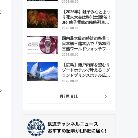
ツ」8月6日より受注販売
2026.08.05
て
【2026年】銚子みなとまつ
り花火大会は8/8 (土)開催！
JR･銚子電鉄の臨時列車や
アクセス情報、利根川に咲
2026.08.05
く8,000発の大迫力＆屋台
を満喫
国内最大級の時計の祭典！
日本橋三越本店で「第29回
三越ワールドウォッチフェ
ア」開幕【2026年8月5日～
2026.08.05
25日】
【広島】瀬戸内海を望むリ
ゾートホテルで叶える！グ
ランドプリンスホテル広島
のフォトウエディング＆カ
2026.08.05
ジュアルパーティープラン
あ
VIEW ALL