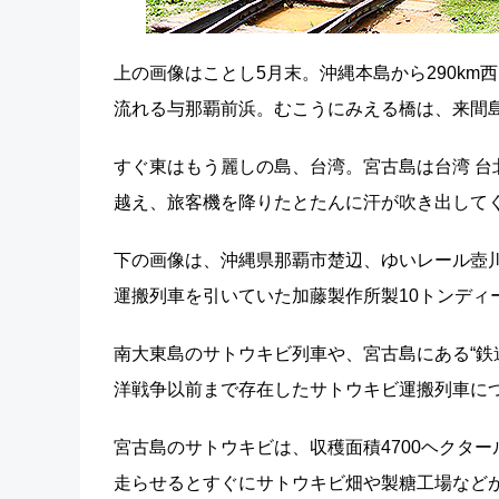
上の画像はことし5月末。沖縄本島から290k
流れる与那覇前浜。むこうにみえる橋は、来間
すぐ東はもう麗しの島、台湾。宮古島は台湾 台
越え、旅客機を降りたとたんに汗が吹き出して
下の画像は、沖縄県那覇市楚辺、ゆいレール壺川
運搬列車を引いていた加藤製作所製10トンディ
南大東島のサトウキビ列車や、宮古島にある“鉄
洋戦争以前まで存在したサトウキビ運搬列車に
宮古島のサトウキビは、収穫面積4700​ヘクタ
走らせるとすぐにサトウキビ畑や製糖工場など