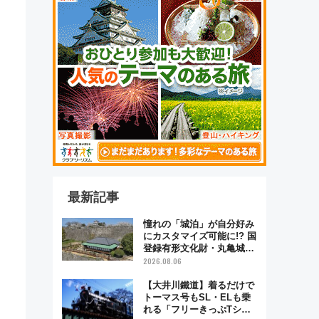
最新記事
憧れの「城泊」が自分好み
にカスタマイズ可能に!? 国
登録有形文化財・丸亀城
「延寿閣別館」にオーダー
2026.08.06
メイド型の宿泊プランが誕
生！
【大井川鐵道】着るだけで
トーマス号もSL・ELも乗
れる「フリーきっぷTシャ