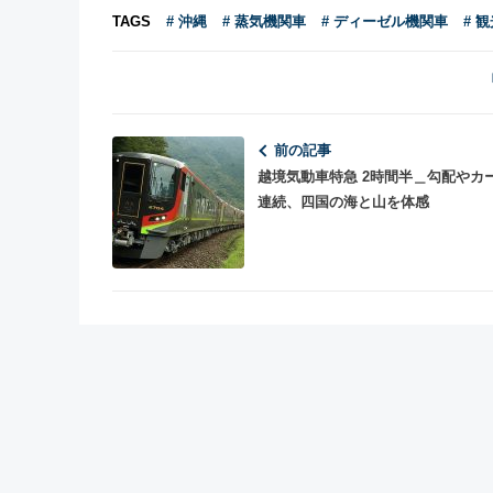
TAGS
# 沖縄
# 蒸気機関車
# ディーゼル機関車
# 
前の記事
越境気動車特急 2時間半＿勾配やカ
連続、四国の海と山を体感