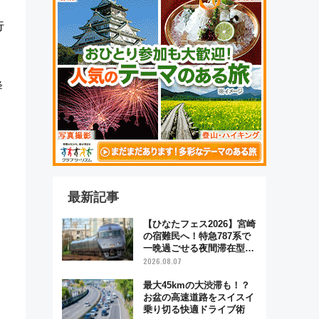
行
降
最新記事
【ひなたフェス2026】宮崎
の宿難民へ！特急787系で
一晩過ごせる夜間滞在型イ
ベント「スワローおひさ
2026.08.07
ま」が救世主に？
最大45kmの大渋滞も！？
お盆の高速道路をスイスイ
乗り切る快適ドライブ術