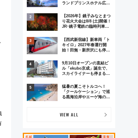
ランドプリンスホテル広島
のフォトウエディング＆カ
ジュアルパーティープラン
【2026年】銚子みなとまつ
り花火大会は8/8 (土)開催！
JR･銚子電鉄の臨時列車や
アクセス情報、利根川に咲
く8,000発の大迫力＆屋台
【西武新宿線】新車両「ト
小
を満喫
キイロ」2027年春運行開
始！田無・新所沢にも停
・
車 2028年春には「第2
弾」も
9月10日オープンの直結ビ
ル「ekubo京成」誕生で、
スカイライナーも停まる巨
大ハブ駅・新鎌ヶ谷はどう
変わる？ 全テナント情報も
猛暑の夏こそトルコへ！
公開！
「クールケーション」で巡
る黒海沿岸やエーゲ海の避
暑リゾート 関連検索数が
前年比237％増、ナショジ
オも認める『2026年に訪れ
識
VIEW ALL
るべき世界の旅先』
有