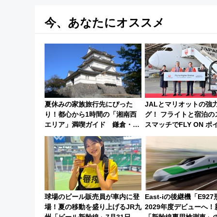
今、あなたにオススメ
夏休みの家族旅行先にぴった
JALとマリオットの強
り！都心から1時間の「湘南西
グ！ フライトと宿泊の
エリア」満喫ガイド 鎌倉・江
スマッチでFLY ON ポ
の島とは異なる魅力を持つ今夏
上級会員資格を効率よ
の注目スポット
る方法を解説
球場のビール販売員が車内に登
East-iの後継機「E92
場！夏の移動を盛り上げるJR九
2029年度デビューへ！