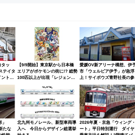
力タッ
【9/9開始】東京駅から日本橋
愛媛OV新アリーナ構想、伊
ステイタ
エリアがポケモンの街に!? 総勢
市「ウェルピア伊予」が急浮
イントや
100匹以上が出現「レジェンド
上！サイボウズ青野社長の参
く獲得す
リサーチ」本格謎解き・グッズ
表明で探る鉄道アクセスの未
情報まとめ
7形」
北九州モノレール、新型車両導
2026年夏・京急「ウィング
新たな
入へ 今日からデザイン総選挙
ート」平日特別運行 ダイヤ