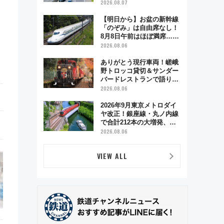
2026.08.07
【明日から】お盆の新幹線
「のぞみ」は自由席なし！
8月8日午前はほぼ満席…で
も数時間ズラせば空きが見
2026.08.06
つかることも 混雑避ける
「空席」探しのコツ
ありがとう現行車両！嵯峨
野トロッコ貸切＆サンダー
バードレストランで語り合
う秋の京都 斉藤雪乃＆福
2026.08.06
原トシヒロと行く！9月13
日「京都の鉄道満喫ツア
2026年9月東京メトロダイ
ー」開催
ヤ改正！銀座線・丸ノ内線
で合計212本の大増発、混
雑緩和に期待
2026.08.06
VIEW ALL