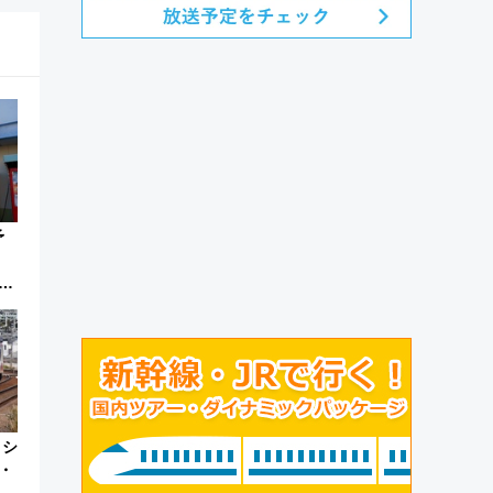
予
加
来
・シ
・