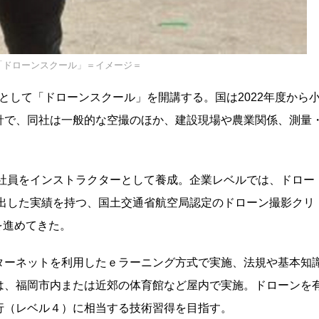
「ドローンスクール」＝イメージ＝
として「ドローンスクール」を開講する。国は2022年度から
針で、同社は一般的な空撮のほか、建設現場や農業関係、測量
、社員をインストラクターとして養成。企業レベルでは、ドロー
り出した実績を持つ、国土交通省航空局認定のドローン撮影クリ
を進めてきた。
ターネットを利用したｅラーニング方式で実施、法規や基本知
は、福岡市内または近郊の体育館など屋内で実施。ドローンを
行（レベル４）に相当する技術習得を目指す。