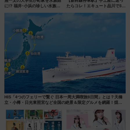
無一文の大学生が町家を水族館
【新幹線停車駅】手土産に迷っ
に!? 福井･小浜の珍しい水族
たらコレ！エキュート品川で3年
館、世界に一つだけの塗り箸制
連続売上1位を獲得した定番手土
作体験、鯖街道の御食国など 小
産スイーツとは？
浜観光レポ 第2弾
HIS「4つのフェリーで繋ぐ 日本一周大満喫旅8日間」とは？天橋
立・小樽・日光東照宮など全国の絶景＆限定グルメを網羅！煩雑
な手続きも不要でお手軽に楽しめるプランが登場