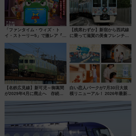
「ファンタイム・ウィズ・ト
【残席わずか】新宿から西武線
イ・ストーリー5」で激レア『ロ
に乗って滋賀の美食フレンチを
ルカナ』カードをゲット！最新
堪能？ 大人気レストラン列車
デコレーションも徹底解説
「52席の至福」で味わう近江牛
や伝統文化の特別コラボ
【名鉄広見線】新可児～御嵩間
白い恋人パークが7月30日大規
が2029年4月に廃止へ 存続協
模リニューアル！ 2026年最新の
議終了で100年の歴史に幕
新エリア・工場見学の見どころ
と料金・アクセスを徹底解説
（札幌市）