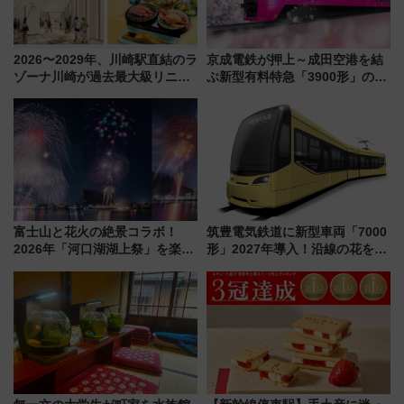
2026〜2029年、川崎駅直結のラ
京成電鉄が押上～成田空港を結
ゾーナ川崎が過去最大級リニュ
ぶ新型有料特急「3900形」のコ
ーアル！ フードコート拡大など
ンセプト・デザイン公開 愛称
「いつから何が変わるか」徹底
募集も実施
解説！
富士山と花火の絶景コラボ！
筑豊電気鉄道に新型車両「7000
2026年「河口湖湖上祭」を楽し
形」2027年導入！沿線の花をイ
む完全ガイド＆鉄道アクセスの
メージしたイエローを採用 車
ススメ
内は落ち着いたゆとりある空間
に