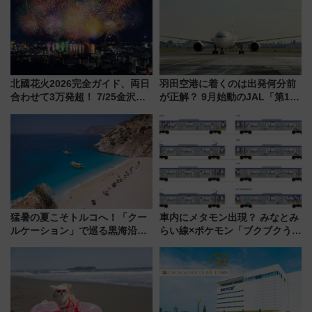
北國花火2026完全ガイド、両日
羽田空港に着くのは出発何分前
合わせて3万発超！ 7/25金沢大
が正解？ 9月始動のJAL「第1タ
会・8/1川北大会の2つの花火大
ーミナル北側サテライト」は徒
会の日程・アクセス・観覧席ま
歩1キロ超え！ 知っておきたい
とめ（石川県）
変更点まとめ
猛暑の夏こそトルコへ！「クー
車内にメタモン出現？ みなとみ
ルケーション」で巡る黒海沿岸
らい線×ポケモン「ブクブクうみ
やエーゲ海の避暑リゾート 関
ぞこの街」ラッピング電車が運
連検索数が前年比237％増、ナ
行開始に！ この夏は直通列車で
ショジオも認める『2026年に訪
横浜へ！
れるべき世界の旅先』