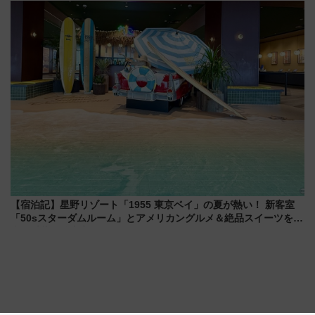
今年も発売 秋・早春に千葉県を
車、観覧スポット情報と周辺観
巡るなら使い勝手・コスパ抜群
光まとめ（7/28開催）
【宿泊記】星野リゾート「1955 東京ベイ」の夏が熱い！ 新客室
「50sスターダムルーム」とアメリカングルメ＆絶品スイーツを満
喫（千葉県浦安市）