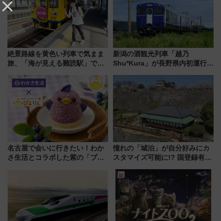
絶景路線を黄色い列車で気まま
新潟の酒観光列車「越乃
旅、「海が見える難読駅」で幸
Shu*Kura」が長野県内初運行！
せの黄色いハンカチに願いを
地酒と食を味わう信州プレDC特
「新・鉄道ひとり旅」279回目
別企画
の舞台は「島原鉄道」
名古屋で会いに行きたい！わか
憧れの「城泊」が自分好みにカ
さ生活とコラボした紫の「ブル
スタマイズ可能に!? 国登録有形
ーベリーぴよりん」期間限定販
文化財・丸亀城「延寿閣別館」
売
にオーダーメイド型の宿泊プラ
ンが誕生！