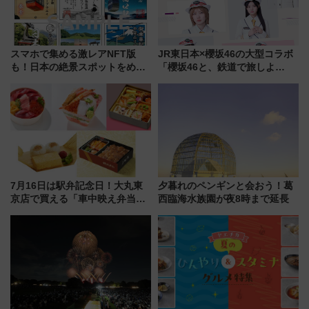
スマホで集める激レアNFT版
JR東日本×櫻坂46の大型コラボ
も！日本の絶景スポットをめぐ
「櫻坂46と、鉄道で旅しよ
って集める「索道印(さくどうい
う。」が7月20日より始動！新
ん)」企画がスタート
潟・長野・庄内へ
7月16日は駅弁記念日！大丸東
夕暮れのペンギンと会おう！葛
京店で買える「車中映え弁当」
西臨海水族園が夜8時まで延長
フェア【2026年夏】