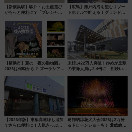
【新横浜駅】駅弁・お土産選び
【広島】瀬戸内海を望むリゾー
がもっと便利に？「プレシャス
トホテルで叶える！グランドプ
デリ＆ギフト新横浜」がオープ
リンスホテル広島のフォトウエ
ン 場所や営業時間・限定弁当
ディング＆カジュアルパーティ
を紹介
ープラン
【横浜市】夏の「夜の動物園」
来館1422万人突破！ゆめが丘駅
2026は何時から？ ズーラシア・
の乗降人員は2.4倍に 相鉄いず
野毛山・金沢の電車アクセスや
み野線「ゆめが丘ソラトス」2周
見どころ、限定イベントを徹底
年祭にそうにゃん＆DB.スター
解説！
マンが登場
【2026年版】東葉高速線も追加
葛飾納涼花火大会2026は2万発
でさらに便利に！人気きっぷ
＆ドローンショーも！ 北総線を
「サンキューちばフリーパス」
使った穴場アクセスや臨時列