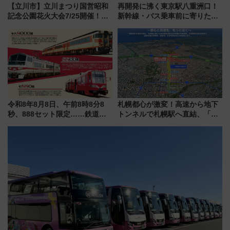
【立川市】立川まつり国営昭和
再開発に沸く東京駅八重洲口！
記念公園花火大会7/25開催！
新幹線・バス乗車前に寄りたい
5000発の花火が夜を彩る 今年は
「ヤエチカ」2026年夏の「ひん
混雑に要注意、その理由は
やり＆スタミナグルメ」6選【新
店舗も！】
令和8年8月8日、午前8時8分8
札幌都心が激変！高速から地下
秒、888セット限定……鉄道各
トンネルで札幌駅へ直結、「創
社の「8・8・8」な記念きっぷ
成川通都心アクセス道路」が7月
たち
から本格着工、延長4.8km整備
事業の全貌