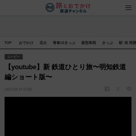
TOP
おでかけ
花火
青春18きっぷ
新型車両
きっぷ
駅･街 再
ムービー
【youtube】新 鉄道ひとり旅〜明知鉄道
編ショート版〜
2021.08.14 19:08