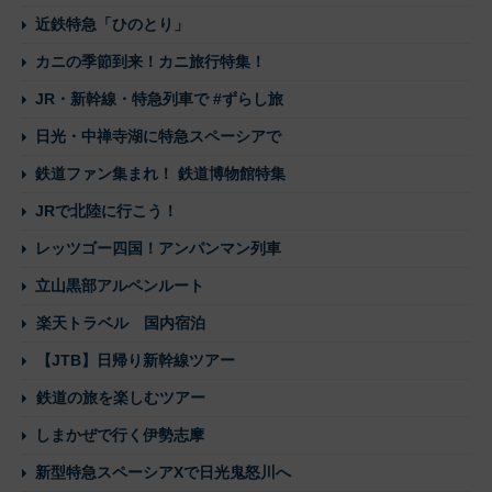
近鉄特急「ひのとり」
カニの季節到来！カニ旅行特集！
JR・新幹線・特急列車で #ずらし旅
日光・中禅寺湖に特急スペーシアで
鉄道ファン集まれ！ 鉄道博物館特集
JRで北陸に行こう！
レッツゴー四国！アンパンマン列車
立山黒部アルペンルート
楽天トラベル 国内宿泊
【JTB】日帰り新幹線ツアー
鉄道の旅を楽しむツアー
しまかぜで行く伊勢志摩
新型特急スペーシアXで日光鬼怒川へ