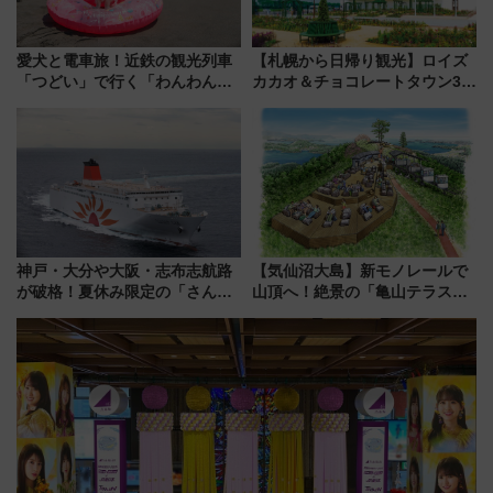
愛犬と電車旅！近鉄の観光列車
【札幌から日帰り観光】ロイズ
「つどい」で行く「わんわん列
カカオ＆チョコレートタウン3周
車」第5弾！海辺のBBQも楽し
年！ 9月は入場料半額やチョコ
める日帰りツアー
詰め放題を開催、ロイズタウン
駅からのアクセスも
神戸・大分や大阪・志布志航路
【気仙沼大島】新モノレールで
が破格！夏休み限定の「さんふ
山頂へ！絶景の「亀山テラス
らわあスペシャルセール」スタ
360°」が7月19日オープン、休
ート 夕朝食ビュッフェ付きで
暇村のお得な日帰りプランも登
快適な船旅はいかが？
場