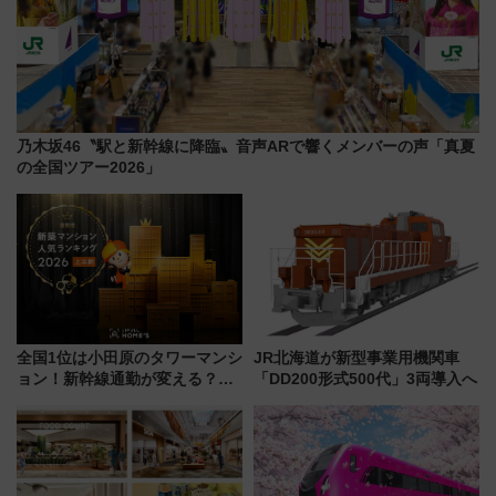
乃木坂46〝駅と新幹線に降臨〟音声ARで響くメンバーの声「真夏
の全国ツアー2026」
全国1位は小田原のタワーマンシ
JR北海道が新型事業用機関車
ョン！新幹線通勤が変える？
「DD200形式500代」3両導入へ
「住みたい街」の最新トレンド
【新築マンション人気ランキン
グ】