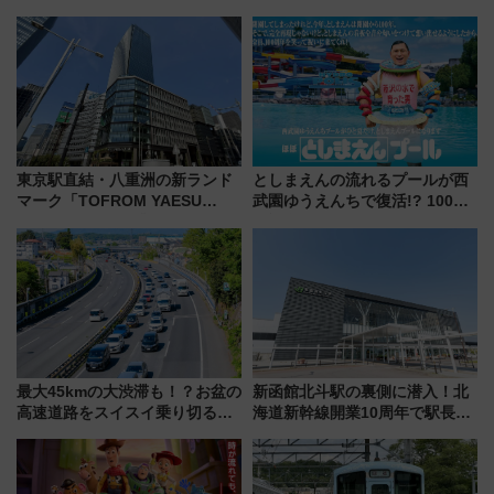
東京駅直結・八重洲の新ランド
としまえんの流れるプールが西
マーク「TOFROM YAESU
武園ゆうえんちで復活!? 100周
TOWER」9/10開業！ 雨に濡れ
年記念企画＆「春日のうん○スラ
ないバスターミナル直結でスキ
イダー」に注目 2026年夏は所
マ時間が充実
沢へ遊びに行こう
最大45kmの大渋滞も！？お盆の
新函館北斗駅の裏側に潜入！北
高速道路をスイスイ乗り切る快
海道新幹線開業10周年で駅長
適ドライブ術
室・地下通路など公開イベン
ト 参加方法や体験内容を紹介