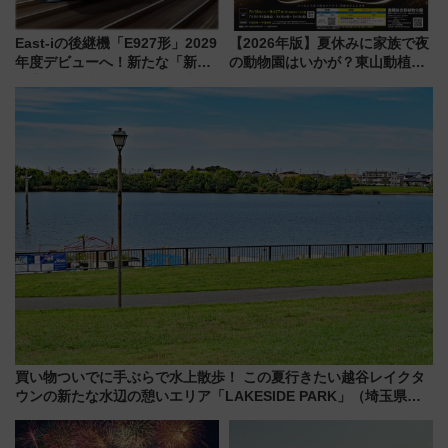
East-iの後継機「E927形」2029
【2026年版】夏休みに家族で夜
年度デビューへ！新たな「新幹
の動物園はいかが？東山動植物
線専用検測車」の性能を徹底解
園＆のんほいパーク「ナイト
説【JR東日本】
ZOO」開催情報
買い物ついでに手ぶらで水上散歩！ この夏行きたい越谷レイクタ
ウンの新たな水辺の憩いエリア「LAKESIDE PARK」（埼玉県越
谷市）