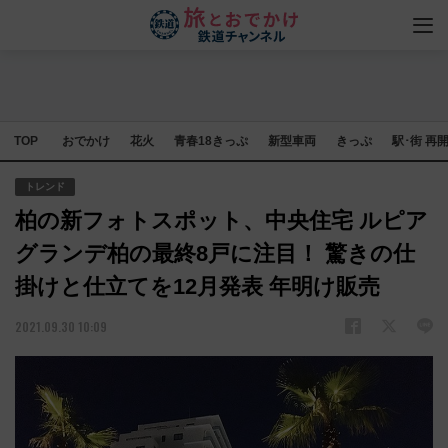
TOP
おでかけ
花火
青春18きっぷ
新型車両
きっぷ
駅･街 再
トレンド
柏の新フォトスポット、中央住宅 ルピア
グランデ柏の最終8戸に注目！ 驚きの仕
掛けと仕立てを12月発表 年明け販売
2021.09.30 10:09