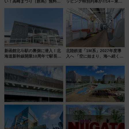
い！高崎まつり（群馬）無料観
ッピング特別列車が7/14～東
覧エリアから初開催100人みこ
横・田園都市・目黒線でデビュ
しまで
ー！ 注目の編成やデザインまと
め
新函館北斗駅の裏側に潜入！北
北陸鉄道「1M系」2027年度導
海道新幹線開業10周年で駅長
入へ 「空に始まり、海へ続く」
室・地下通路など公開イベン
白山比咩神社をモチーフにした
ト 参加方法や体験内容を紹介
神秘的なデザイン