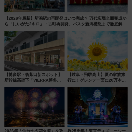
【2026年最新】新潟駅の再開発はいつ完成？ 万代広場全面完成か
ら「にいがた2キロ」・古町再開発、バスタ新潟構想まで徹底解
説！
【博多駅・筑紫口新スポット】
【岐阜・飛騨高山】夏の家族旅
新幹線高架下「VIERRA博多テ
行に！ゲレンデ一面に20万本の
ラス」が9/18開業！九州初出店
ひまわりが咲き誇る「アルコピ
など注目の全6店舗 「博多活憩
アひまわり園」開園
通り」も一新
2026年「仙台七夕花火祭」を攻
祝25周年！東京ディズニーシー