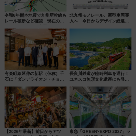
令和8年熊本地震で九州新幹線も
北九州モノレール、新型車両導
レール破断など確認 現在の運
入へ 今日からデザイン総選挙
転見合わせ状況と交通網への影
始まる
響
有楽町線延伸の新駅（仮称）千
長良川鉄道が臨時列車を運行！
石に「ダンデライオン・チョコ
ユネスコ無形文化遺産にも登録
レート」が出店！ 東京メトロが
された「郡上おどり」楽しむ人
1億円出資で挑む新時代のまちづ
に 乗車には予約が必要
くりとは？
【2026年最新】前日からアツ
東急「GREEN×EXPO 2027」ラ