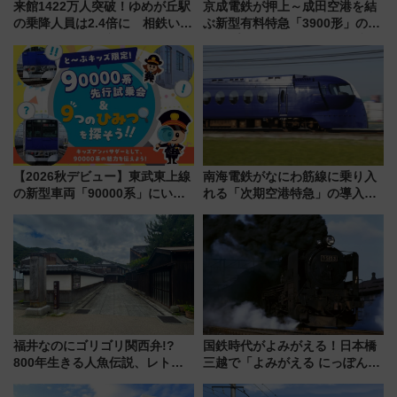
来館1422万人突破！ゆめが丘駅
京成電鉄が押上～成田空港を結
の乗降人員は2.4倍に 相鉄いず
ぶ新型有料特急「3900形」のコ
み野線「ゆめが丘ソラトス」2周
ンセプト・デザイン公開 愛称
年祭にそうにゃん＆DB.スター
募集も実施
マンが登場
【2026秋デビュー】東武東上線
南海電鉄がなにわ筋線に乗り入
の新型車両「90000系」にいち
れる「次期空港特急」の導入を
早く乗れる！ 8/11開催の小学生
決定！ピニンファリーナによる
向け先行試乗会でキッズアンバ
日本初の鉄道デザイン
サダーになろう
福井なのにゴリゴリ関西弁!?
国鉄時代がよみがえる！日本橋
800年生きる人魚伝説、レトロ
三越で「よみがえる にっぽんの
建築の町並み「小浜西組」、町
鉄道展」7/22-8/3開催、広田尚
屋カフェで非日常を！週末観光
敬の名作写真も、駅弁フェスも