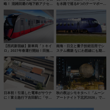
略！ 混雑回避の地下鉄アクセス
を水路で巡る8つのテーマポート
からまだ買える有料席情報、花
と限定デコレーションを解説
火前に楽しむ仙台観光ルートま
で解説！
【西武新宿線】新車両「トキイ
南海・日立と量子技術活用でシ
ロ」2027年春運行開始！田無・
ステム構築 なにわ筋線にも期待
新所沢にも停車 2028年春には
乗務員・車両計画作業を短縮へ
「第2弾」も
日本初！引退した電車がサウナ
秋の夜はシモキタへ！「ムーン
に！富士急行下吉田駅に「サ電
アートナイト下北沢2026」でイ
（SADEN）」2026年12月開
マーシブシアターやアート巡り
業 行き交う電車の音や振動を
を満喫しよう