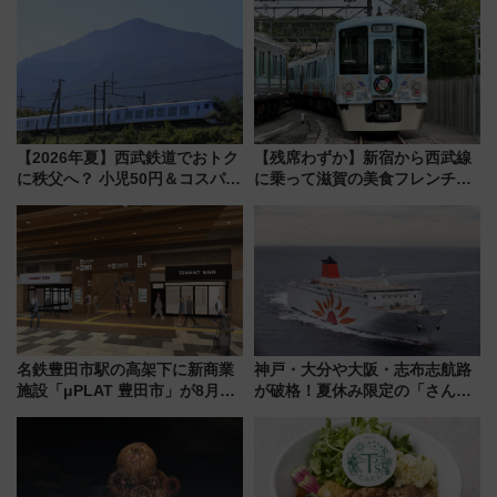
CHIKUGO」で巡る福岡･太宰
いを満喫しよう（花火鑑賞会応
府･柳川の旅！YouTubeが公開
募は7/12まで！）
に
【2026年夏】西武鉄道でおトク
【残席わずか】新宿から西武線
に秩父へ？ 小児50円＆コスパ最
に乗って滋賀の美食フレンチを
強きっぷで「安・近・短」な家
堪能？ 大人気レストラン列車
族旅行！ 深夜の正丸トンネル探
「52席の至福」で味わう近江牛
検や特急ラビューも
や伝統文化の特別コラボ
名鉄豊田市駅の高架下に新商業
神戸・大分や大阪・志布志航路
施設「μPLAT 豊田市」が8月26
が破格！夏休み限定の「さんふ
日開業！全8店舗が出店し街の新
らわあスペシャルセール」スタ
たな玄関口へ
ート 夕朝食ビュッフェ付きで
快適な船旅はいかが？