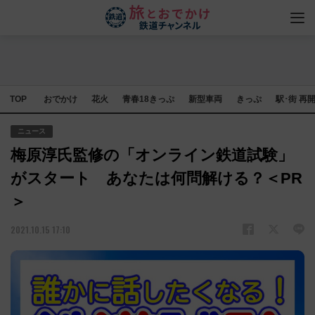
TOP
おでかけ
花火
青春18きっぷ
新型車両
きっぷ
駅･街 再
ニュース
梅原淳氏監修の「オンライン鉄道試験」
がスタート あなたは何問解ける？＜PR
＞
2021.10.15 17:10