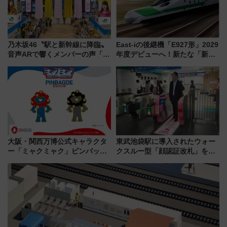
乃木坂46〝駅と新幹線に降臨〟
East-iの後継機「E927形」2029
音声ARで響くメンバーの声「真
年度デビューへ！新たな「新幹
夏の全国ツアー2026」
線専用検測車」の性能を徹底解
説【JR東日本】
大阪・関西万博公式キャラクタ
東武池袋駅に導入されたウォー
ー「ミャクミャク」ピンバッジ
クスルー型「顔認証改札」を見
新登場！関西の駅構内などで7月
る 低コストで「顔パス」実装
中旬発売