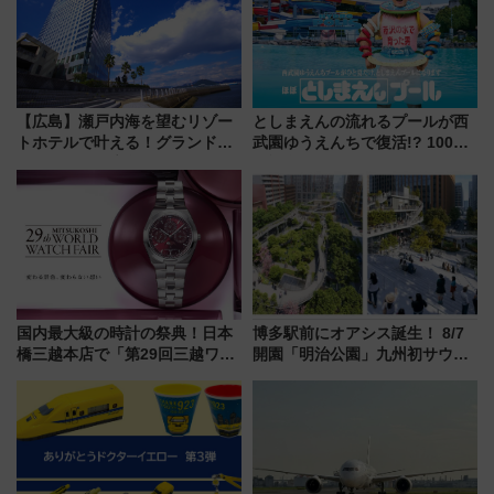
【広島】瀬戸内海を望むリゾー
としまえんの流れるプールが西
トホテルで叶える！グランドプ
武園ゆうえんちで復活!? 100周
リンスホテル広島のフォトウエ
年記念企画＆「春日のうん○スラ
ディング＆カジュアルパーティ
イダー」に注目 2026年夏は所
ープラン
沢へ遊びに行こう
国内最大級の時計の祭典！日本
博多駅前にオアシス誕生！ 8/7
橋三越本店で「第29回三越ワー
開園「明治公園」九州初サウナ
ルドウォッチフェア」開幕
TOTOPAや日本一のピザなど絶
【2026年8月5日～25日】
品グルメ登場で駅前の過ごし方
はどう変わる？