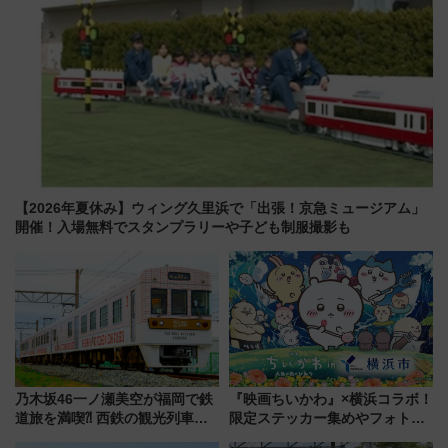
【2026年夏休み】ウィング久里浜で「出張！京急ミュージアム」
開催！入場無料でスタンプラリーや子ども制服撮影も
乃木坂46一ノ瀬美空が福岡で鉄
『映画ちいかわ』×横浜コラボ！
道旅を満喫⁈ 西鉄の観光列車
限定ステッカー集めやフォトス
「THE RAIL KITCHEN
ポット、特別花火でみなとみら