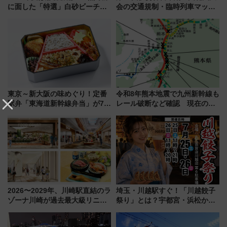
に面した「特選」白砂ビーチは
会の交通規制・臨時列車マッ
必見 「第17回那智勝浦町花火大
プ！JR東海・近鉄で快適にアク
会」は8月11日開催！
セス
東京～新大阪の味めぐり！定番
令和8年熊本地震で九州新幹線も
駅弁「東海道新幹線弁当」が7月
レール破断など確認 現在の運
21日にリニューアル発売
転見合わせ状況と交通網への影
響
2026〜2029年、川崎駅直結のラ
埼玉・川越駅すぐ！「川越餃子
ゾーナ川崎が過去最大級リニュ
祭り」とは？宇都宮・浜松から
ーアル！ フードコート拡大など
ご当地和牛まで全国の人気餃子
「いつから何が変わるか」徹底
を食べ比べ【7月25日・26日開