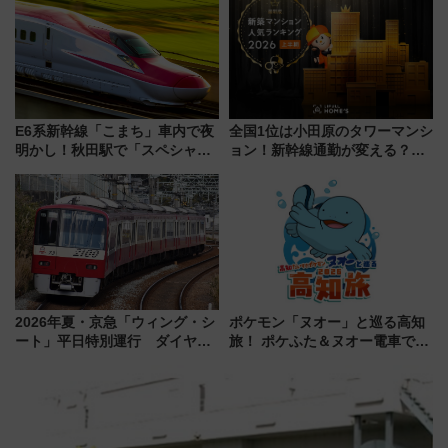
く！9月13日「京都の鉄道満喫
おひさま号」も走る
ツアー」開催
E6系新幹線「こまち」車内で夜
全国1位は小田原のタワーマンシ
明かし！秋田駅で「スペシャル
ョン！新幹線通勤が変える？
ナイト」8月開催、料金や予約方
「住みたい街」の最新トレンド
法は？
【新築マンション人気ランキン
グ】
2026年夏・京急「ウィング・シ
ポケモン「ヌオー」と巡る高知
ート」平日特別運行 ダイヤ・
旅！ ポケふた＆ヌオー電車で楽
乗車方法を解説！2階建てバスや
しむ鉄道スタンプラリーで土佐
三浦海岸を堪能できるお出かけ
路の絶景と絶品グルメを満喫！
プランもご紹介
（7月18日スタート）