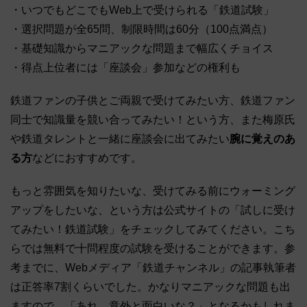
・いつでもどこでもWeb上で受けられる「鉄道試験」
・選択問題が全65問、制限時間は60分（100点満点）
・基礎知識からマニアックな問題まで幅広くチョイス
・得点上位者には「座談会」参加などの権利も
鉄道ファンの子供とご両親で受けてみたい方、鉄道ファン
同士で知識量を競い合ってみたい！という方、また梅原氏
や鉄道タレントと一緒に座談会に出てみたい
腕に覚えのあ
る方
などにおすすめです。
もっと雰囲気を知りたいな、受けてみる前にウォーミング
アップをしたいな、という方は公式サイトの「試しに受け
てみたい！鉄道試験」をチェックしてみてください。こち
らでは無料で十問程度の試験を受けることができます。参
考までに、Webメディア「鉄道チャンネル」の記事執筆者
は正答率7割くらいでした。かなりマニアックな問題も出
ますので、「あれ、意外と面白いな？」となるかもしれま