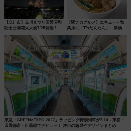
【立川市】立川まつり国営昭和
【駅ナカグルメ】エキュート秋
記念公園花火大会7/25開催！
葉原に「T’sたんたん」 新橋に
5000発の花火が夜を彩る 今年は
551蓬莱のDNAを継ぐ「東京豚
混雑に要注意、その理由は
饅」、オムライス専門店「肉と
たまご」新グルメ続々登場！
【2026年8月】
東急「GREEN×EXPO 2027」ラッピング特別列車が7/14～東横・
田園都市・目黒線でデビュー！ 注目の編成やデザインまとめ