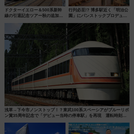
ドクターイエロー＆500系新幹
行列必至!? 博多駅近く「明治公
線の引退記念ツアー秋の追加企
園」にパンストックプロデュー
画が決定！乗車体験やグッズ・
スの新業態『Land Bageri』8/7
ホテル情報まとめ
オープン 秋からはビストロ営業
も！
浅草→下今市ノンストップ！？東武100系スペーシアがブルーリボ
ン賞35周年記念で「デビュー当時の停車駅」を再現 運転時刻や
特急券の買い方を紹介