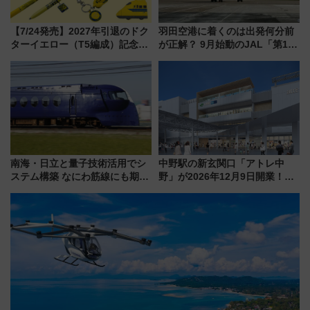
【7/24発売】2027年引退のドク
羽田空港に着くのは出発何分前
ターイエロー（T5編成）記念グ
が正解？ 9月始動のJAL「第1タ
ッズ7種が登場！ 新幹線車内放
ーミナル北側サテライト」は徒
送の目覚まし時計など通販・販
歩1キロ超え！ 知っておきたい
売店舗まとめ
変更点まとめ
南海・日立と量子技術活用でシ
中野駅の新玄関口「アトレ中
ステム構築 なにわ筋線にも期待
野」が2026年12月9日開業！新
乗務員・車両計画作業を短縮へ
改札直結で屋上BBQも楽しめる
注目スポット