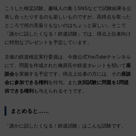
こうした検定試験、趣味人の集うSNSなどで試験結果を公
表し合ったりするのも楽しいものですが、高得点を取った
ところで何の見返りもないのはちょっと寂しい。そこで
「誰かに話したくなる！鉄道試験」では、得点上位者向け
に特別なプレゼントを予定しています。
主催の鉄道検定実行委員は、今後公式YouTubeチャンネル
にて、問題を作成された梅原氏や鉄道タレントを招いて
座
談会
を実施する予定です。得点上位者の方には、その
座談
会に参加できる権利
を付与。また
次回試験に問題を1問提
供できる権利
も与えられるそうです。
まとめると……
「誰かに話したくなる！鉄道試験」はこんな試験です。