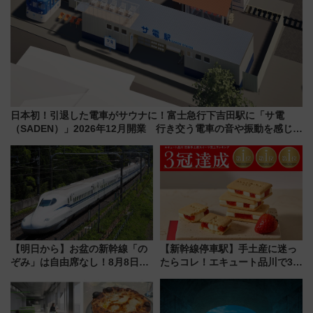
日本初！引退した電車がサウナに！富士急行下吉田駅に「サ電
（SADEN）」2026年12月開業 行き交う電車の音や振動を感じな
がら「ととのう」新感覚
【明日から】お盆の新幹線「の
【新幹線停車駅】手土産に迷っ
ぞみ」は自由席なし！8月8日午
たらコレ！エキュート品川で3年
前はほぼ満席…でも数時間ズラ
連続売上1位を獲得した定番手土
せば空きが見つかることも 混
産スイーツとは？
雑避ける「空席」探しのコツ