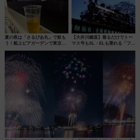
解説！
催】
夏の夜は「さるびあ丸」で飲も
【大井川鐵道】着るだけでトー
う！船上ビアガーデンで東京湾
マス号もSL・ELも乗れる「フリ
の夜景を眺めながら軽く一
ーきっぷTシャツ」8月6日より
杯……工場直送生ビールや島グ
受注販売
ルメが美味い