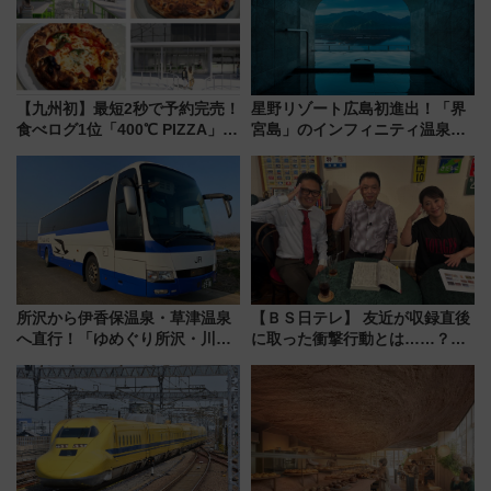
【九州初】最短2秒で予約完売！
星野リゾート広島初進出！「界
食べログ1位「400℃ PIZZA」が
宮島」のインフィニティ温泉と
博多駅すぐの明治公園に8/7オー
古式サウナ「石風呂」を大解剖
プン。もつ鍋風など限定メニュ
宿泊料金・アクセスは？（2026
ーも
年7月23日開業）
所沢から伊香保温泉・草津温泉
【ＢＳ日テレ】 友近が収録直後
へ直行！「ゆめぐり所沢・川越
に取った衝撃行動とは……？
号」で群馬の温泉旅をもっと気
『友近・礼二の妄想トレイン』
軽に 運行ダイヤ・運賃を解説
で極上の夏祭り鉄道旅を放送