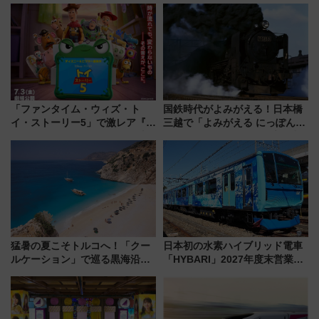
「ファンタイム・ウィズ・ト
国鉄時代がよみがえる！日本橋
イ・ストーリー5」で激レア『ロ
三越で「よみがえる にっぽんの
ルカナ』カードをゲット！最新
鉄道展」7/22-8/3開催、広田尚
デコレーションも徹底解説
敬の名作写真も、駅弁フェスも
同時開催！
猛暑の夏こそトルコへ！「クー
日本初の水素ハイブリッド電車
ルケーション」で巡る黒海沿岸
「HYBARI」2027年度末営業運
やエーゲ海の避暑リゾート 関
転へ 鉄道・発電・まちづくり
連検索数が前年比237％増、ナ
で水素利活用が加速
ショジオも認める『2026年に訪
れるべき世界の旅先』