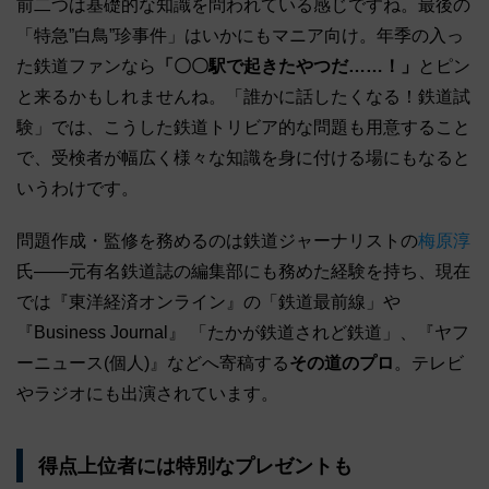
前二つは基礎的な知識を問われている感じですね。最後の
「特急”白鳥”珍事件」はいかにもマニア向け。年季の入っ
た鉄道ファンなら
「〇〇駅で起きたやつだ……！」
とピン
と来るかもしれませんね。「誰かに話したくなる！鉄道試
験」では、こうした鉄道トリビア的な問題も用意すること
で、受検者が幅広く様々な知識を身に付ける場にもなると
いうわけです。
問題作成・監修を務めるのは鉄道ジャーナリストの
梅原淳
氏――元有名鉄道誌の編集部にも務めた経験を持ち、現在
では『東洋経済オンライン』の「鉄道最前線」や
『Business Journal』 「たかが鉄道されど鉄道」、『ヤフ
ーニュース(個人)』などへ寄稿する
その道のプロ
。テレビ
やラジオにも出演されています。
得点上位者には特別なプレゼントも