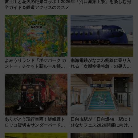
富士山と花火の絶景コラボ！2026年「河口湖湖上祭」を楽しむ完
全ガイド＆鉄道アクセスのススメ
よみうりランド「ポケパーク カ
南海電鉄がなにわ筋線に乗り入
ントー」チケット新ルール解
れる「次期空港特急」の導入を
説！購入制限の緩和と入場時の
決定！ピニンファリーナによる
本人確認が11月スタート
日本初の鉄道デザイン
ありがとう現行車両！嵯峨野ト
日向市駅が「日向坂46」駅に！
ロッコ貸切＆サンダーバードレ
ひなたフェス2026開催に向けJR
ストランで語り合う秋の京都
九州が記念きっぷや臨時列車で
斉藤雪乃＆福原トシヒロと行
全力応援 夜行列車「ドリーム