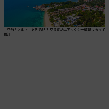
「空飛ぶクルマ」まるでSF？ 空港直結エアタクシー構想も タイで
検証